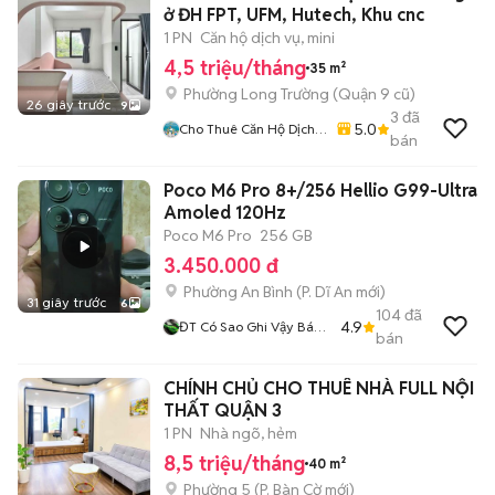
ở ĐH FPT, UFM, Hutech, Khu cnc
1 PN
Căn hộ dịch vụ, mini
4,5 triệu/tháng
35 m²
Phường Long Trường (Quận 9 cũ)
26 giây trước
9
3
đã
5.0
Cho Thuê Căn Hộ Dịch
bán
Vụ, Phòng Trọ Thành
Phố Thủ Đức
Poco M6 Pro 8+/256 Hellio G99-Ultra
Amoled 120Hz
Poco M6 Pro
256 GB
3.450.000 đ
Phường An Bình
(
P. Dĩ An
mới)
31 giây trước
6
104
đã
4.9
ĐT Có Sao Ghi Vậy Bán
bán
Tại Nhà Có Ship Trực
Tiếp BD SG Có GL
CHÍNH CHỦ CHO THUÊ NHÀ FULL NỘI
THẤT QUẬN 3
1 PN
Nhà ngõ, hẻm
8,5 triệu/tháng
40 m²
Phường 5
(
P. Bàn Cờ
mới)