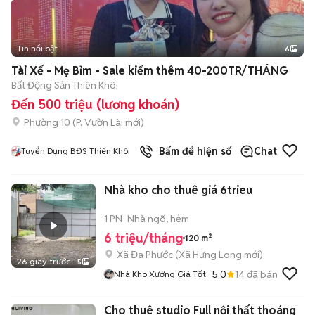
Tin nổi bật
6
+
2
Tài Xế - Mẹ Bỉm - Sale kiếm thêm 40-200TR/THÁNG
Bất Động Sản Thiên Khôi
Đến 500 triệu (lương khoán)
Phường 10
(
P. Vườn Lài
mới)
Bấm để hiện số
Chat
Tuyển Dụng BĐS Thiên Khôi
Nhà kho cho thuê giá 6trieu
1 PN
Nhà ngõ, hẻm
6 triệu/tháng
120 m²
Xã Đa Phước
(
Xã Hưng Long
mới)
26 giây trước
5
5.0
14
đã bán
Nhà Kho Xưởng Giá Tốt
Cho thuê studio Full nội thất thoáng