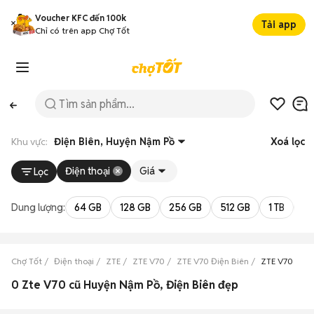
Voucher KFC đến 100k
Tải app
Chỉ có trên app Chợ Tốt
Khu vực:
Điện Biên, Huyện Nậm Pồ
Xoá lọc
Điện thoại
Giá
Lọc
Dung lượng:
64 GB
128 GB
256 GB
512 GB
1 TB
2 
Chợ Tốt
Điện thoại
ZTE
ZTE V70
ZTE V70 Điện Biên
ZTE V70 Huy
0 Zte V70 cũ Huyện Nậm Pồ, Điện Biên đẹp