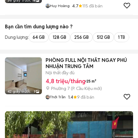
38 giây trước
16
4.7
115
đã bán
Huy Hoàng
Bạn cần tìm
dung lượng
nào ?
Dung lượng:
64 GB
128 GB
256 GB
512 GB
1 TB
2 
PHÒNG FULL NỘI THẤT NGAY PHÚ
NHUẬN TRUNG TÂM
Nội thất đầy đủ
4,8 triệu/tháng
25 m²
Phường 7
(
P. Cầu Kiệu
mới)
42 giây trước
7
1.4
9
đã bán
Thới Trần