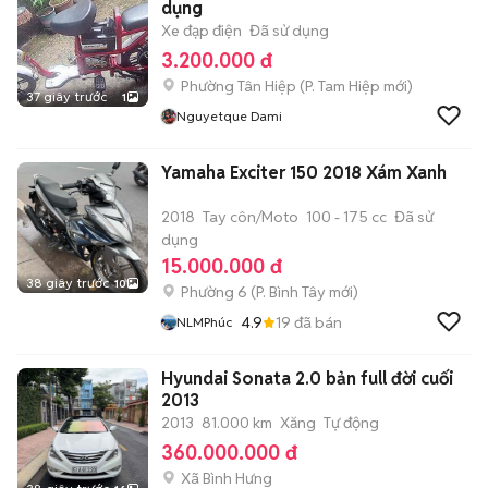
dụng
Xe đạp điện
Đã sử dụng
3.200.000 đ
Phường Tân Hiệp
(
P. Tam Hiệp
mới)
37 giây trước
1
Nguyetque Dami
Yamaha Exciter 150 2018 Xám Xanh
2018
Tay côn/Moto
100 - 175 cc
Đã sử
dụng
15.000.000 đ
38 giây trước
10
Phường 6
(
P. Bình Tây
mới)
4.9
19
đã bán
NLMPhúc
Hyundai Sonata 2.0 bản full đời cuối
2013
2013
81.000 km
Xăng
Tự động
360.000.000 đ
Xã Bình Hưng