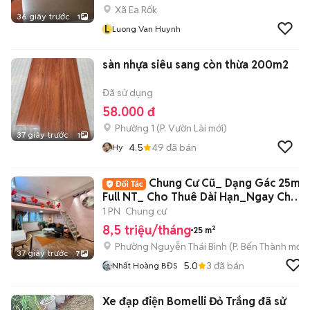
Xã Ea Rốk
36 giây trước
1
L
Luong Van Huynh
sàn nhựa siêu sang còn thừa 200m2
Đã sử dụng
58.000 đ
Phường 1
(
P. Vườn Lài
mới)
37 giây trước
1
4.5
49
đã bán
Hy
Chung Cư Cũ_ Dạng Gác 25m2
Full NT_ Cho Thuê Dài Hạn_Ngay Chợ
BThanh
1 PN
Chung cư
8,5 triệu/tháng
25 m²
Phường Nguyễn Thái Bình
(
P. Bến Thành
mới)
37 giây trước
7
5.0
3
đã bán
Nhất Hoàng BĐS
Xe đạp điện Bomelli Đỏ Trắng đã sử