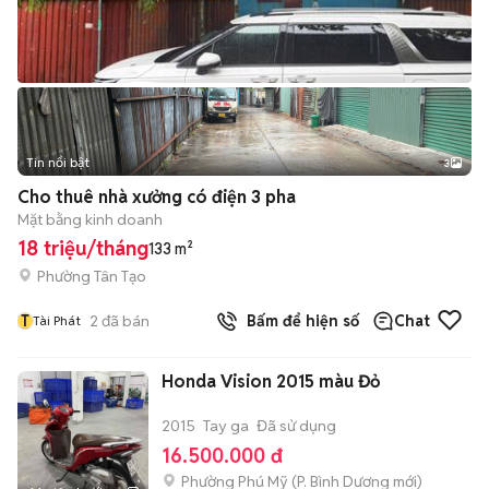
Tin nổi bật
3
Cho thuê nhà xưởng có điện 3 pha
Mặt bằng kinh doanh
18 triệu/tháng
133 m²
Phường Tân Tạo
T
2
đã bán
Bấm để hiện số
Chat
Tài Phát
Honda Vision 2015 màu Đỏ
2015
Tay ga
Đã sử dụng
16.500.000 đ
Phường Phú Mỹ
(
P. Bình Dương
mới)