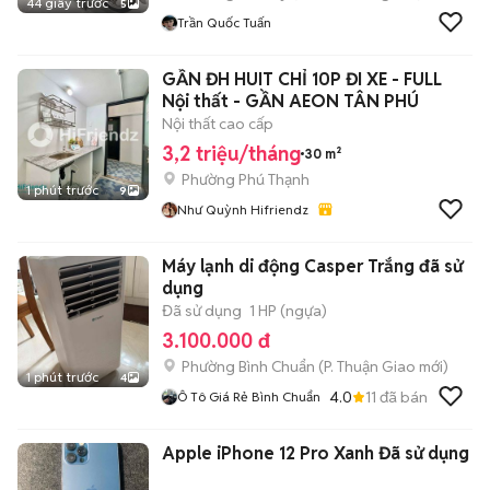
44 giây trước
5
Trần Quốc Tuấn
GẦN ĐH HUIT CHỈ 10P ĐI XE - FULL
Nội thất - GẦN AEON TÂN PHÚ
Nội thất cao cấp
3,2 triệu/tháng
30 m²
Phường Phú Thạnh
1 phút trước
9
Như Quỳnh Hifriendz
Máy lạnh di động Casper Trắng đã sử
dụng
Đã sử dụng
1 HP (ngựa)
3.100.000 đ
Phường Bình Chuẩn
(
P. Thuận Giao
mới)
1 phút trước
4
4.0
11
đã bán
Ô Tô Giá Rẻ Bình Chuẩn
Apple iPhone 12 Pro Xanh Đã sử dụng