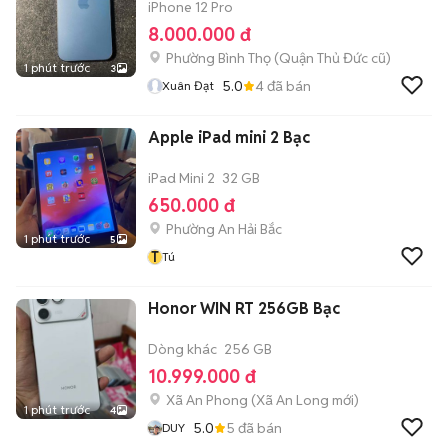
iPhone 12 Pro
8.000.000 đ
Phường Bình Thọ (Quận Thủ Đức cũ)
1 phút trước
3
5.0
4
đã bán
Xuân Đạt
Apple iPad mini 2 Bạc
iPad Mini 2
32 GB
650.000 đ
Phường An Hải Bắc
1 phút trước
5
T
Tú
Honor WIN RT 256GB Bạc
Dòng khác
256 GB
10.999.000 đ
Xã An Phong
(
Xã An Long
mới)
1 phút trước
4
5.0
5
đã bán
DUY