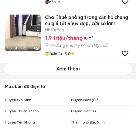
Bảo Phi
Cho Thuê phòng trong căn hộ chung
cư giá tốt view đẹp, cửa sổ lớn!
Nhà trống
1,9 triệu/tháng
10 m²
Phường Phú Mỹ
(
P. Tân Mỹ
mới)
1 phút trước
4
T
5.0
Tuấn Tú
Xem thêm
Mua bán đồ điện tử
Huyện Gia Bình
Huyện Lương Tài
Huyện Thuận Thành
Huyện Tiên Du
Huyện Yên Phong
Thành phố Bắc Ninh