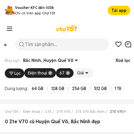
Voucher KFC đến 100k
Tải app
Chỉ có trên app Chợ Tốt
Khu vực:
Bắc Ninh, Huyện Quế Võ
Xoá lọc
Điện thoại
67
Giá
Lọc
Dung lượng:
64 GB
128 GB
256 GB
512 GB
1 TB
2 
Chợ Tốt
Điện thoại
ZTE
ZTE V70
ZTE V70 Bắc Ninh
ZTE V70 Huyệ
0 Zte V70 cũ Huyện Quế Võ, Bắc Ninh đẹp