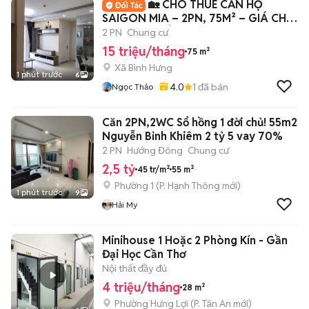
🏡 CHO THUÊ CĂN HỘ
SAIGON MIA – 2PN, 75M² – GIÁ CHỈ
15 TRIỆU/THÁNG
2 PN
Chung cư
15 triệu/tháng
75 m²
Xã Bình Hưng
1 phút trước
6
4.0
1
đã bán
Ngọc Thảo
Căn 2PN,2WC Sổ hồng 1 đời chủ! 55m2
Nguyễn Bỉnh Khiêm 2 tỷ 5 vay 70%
2 PN
Hướng Đông
Chung cư
2,5 tỷ
45 tr/m²
55 m²
Phường 1
(
P. Hạnh Thông
mới)
1 phút trước
9
Hải My
Minihouse 1 Hoặc 2 Phòng Kín - Gần
Đại Học Cần Thơ
Nội thất đầy đủ
4 triệu/tháng
28 m²
Phường Hưng Lợi
(
P. Tân An
mới)