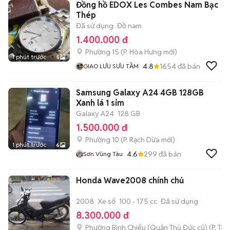
Đồng hồ EDOX Les Combes Nam Bạc
Thép
Đã sử dụng
Đồ nam
1.400.000 đ
Phường 15
(
P. Hòa Hưng
mới)
1 phút trước
5
4.8
1654
đã bán
GIAO LƯU SƯU TẦM
Samsung Galaxy A24 4GB 128GB
Xanh lá 1 sim
Galaxy A24
128 GB
1.500.000 đ
Phường 10
(
P. Rạch Dừa
mới)
1 phút trước
6
4.6
299
đã bán
Sơn Vũng Tàu
Honda Wave2008 chính chủ
2008
Xe số
100 - 175 cc
Đã sử dụng
8.300.000 đ
Phường Bình Chiểu (Quận Thủ Đức cũ)
(
P. Ta