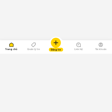
Trang chủ
Quản lý tin
Liên hệ
Tài khoản
Đăng tin
109.000 Bình chọn
Tải ứng dụng Chợ Tốt
Về Chợ Tốt
Quy chế sàn