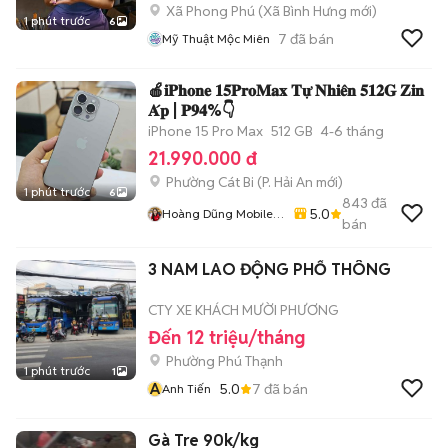
Xã Phong Phú
(
Xã Bình Hưng
mới)
1 phút trước
6
7
đã bán
Mỹ Thuật Mộc Miên
🍎𝐢𝐏𝐡𝐨𝐧𝐞 𝟏𝟓𝐏𝐫𝐨𝐌𝐚𝐱 𝐓𝐮̛̣ 𝐍𝐡𝐢𝐞̂𝐧 𝟓𝟏𝟐𝐆 𝐙𝐢𝐧
𝐀́𝐩 | 𝐏𝟗𝟒%👇
iPhone 15 Pro Max
512 GB
4-6 tháng
21.990.000 đ
Phường Cát Bi
(
P. Hải An
mới)
1 phút trước
6
843
đã
5.0
Hoàng Dũng Mobile
bán
98 Ngô Gia Tự - Hải
Phòng
3 NAM LAO ĐỘNG PHỔ THÔNG
CTY XE KHÁCH MƯỜI PHƯƠNG
Đến 12 triệu/tháng
Phường Phú Thạnh
1 phút trước
1
A
5.0
7
đã bán
Anh Tiến
Gà Tre 90k/kg