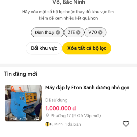
Võ, Bắc Ninh
Hãy xóa một số bộ lọc hoặc thay đổi khu vực tìm 
kiếm để xem nhiều kết quả hơn
Điện thoại
ZTE
V70
Đổi khu vực
Xóa tất cả bộ lọc
Tin đăng mới
Máy dập ly Eton Xanh dương nhỏ gọn
Đã sử dụng
1.000.000 đ
Phường 17
(
P. Gò Vấp
mới)
1 phút trước
3
T
1
đã bán
Tu Minh