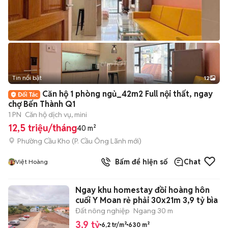
Tin nổi bật
12
+
2
Căn hộ 1 phòng ngủ_42m2 Full nội thất, ngay
chợ Bến Thành Q1
1 PN
Căn hộ dịch vụ, mini
12,5 triệu/tháng
40 m²
Phường Cầu Kho
(
P. Cầu Ông Lãnh
mới)
Bấm để hiện số
Chat
Việt Hoàng
Ngay khu homestay đồi hoàng hôn
cuối Y Moan rẻ phải 30x21m 3,9 tỷ bìa
Đất nông nghiệp
Ngang 30 m
3,9 tỷ
6,2 tr/m²
630 m²