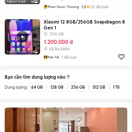
1 phút trước
16
P
1.0
26
đã bán
Phan Quoc Thuong
Xiaomi 12 8GB/256GB Snapdragon 8
Gen 1
12
256 GB
1.200.000 đ
Xã Bà Điểm
1 phút trước
3
M
1
đã bán
Mai Tài
Bạn cần tìm
dung lượng
nào ?
Dung lượng:
64 GB
128 GB
256 GB
512 GB
1 TB
2 