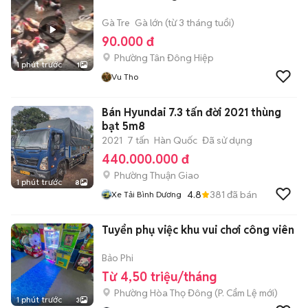
Gà Tre
Gà lớn (từ 3 tháng tuổi)
90.000 đ
Phường Tân Đông Hiệp
1 phút trước
1
Vu Tho
Bán Hyundai 7.3 tấn đời 2021 thùng
bạt 5m8
2021
7 tấn
Hàn Quốc
Đã sử dụng
440.000.000 đ
Phường Thuận Giao
1 phút trước
8
4.8
381
đã bán
Xe Tải Bình Dương
Tuyển phụ việc khu vui chơi công viên
Bảo Phi
Từ 4,50 triệu/tháng
Phường Hòa Thọ Đông
(
P. Cẩm Lệ
mới)
1 phút trước
3