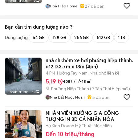
1 phút trước
9
27
đã bán
Hoà Hiệp Home
Bạn cần tìm
dung lượng
nào ?
Dung lượng:
64 GB
128 GB
256 GB
512 GB
1 TB
2 
nhà shr.hẻm xe hơi phường hiệp thành.
q12.D.3.7m x 13m (4pn)
4 PN
Hướng Tây Nam
Nhà phố liền kề
5,19 tỷ
108 tr/m²
48 m²
Phường Hiệp Thành
(
P. Tân Thới Hiệp
mới)
1 phút trước
10
5
đã bán
Nhà Đất Ngọc Ngân
NHÂN VIÊN XƯỞNG GIA CÔNG
TƯỢNG IN 3D CÁ NHÂN HÓA
Hộ Kinh Doanh Mỹ Thuật Mộc Miên
Đến 10 triệu/tháng