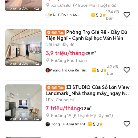
Xã Cư ÊBur
(
P. Buôn Ma Thuột
mới)
1 phút trước
4
194
đã
5.0
BẤT ĐỘNG SẢN-
bán
QUỲNH ANH
Phòng Trọ Giá Rẽ - Đầy Đủ
Tiện Nghi - Cạnh Đại học Văn Hiến
Nội thất đầy đủ
3,9 triệu/tháng
28 m²
Phường Phú Thạnh
1 phút trước
11
42
đã
5.0
Phòng Trọ Giá Rẻ Tân
bán
Phú – Bình Tân - Tân
Bình
💥 STUDIO Cửa Sổ Lớn View
Landmark_Nhà thang máy_ngay Ngô
Tất Tố 💥
1 PN
Chung cư
7 triệu/tháng
30 m²
Phường 19
(
P. Thạnh Mỹ Tây
mới)
1 phút trước
7
5.0
Trọng Trí Apartment