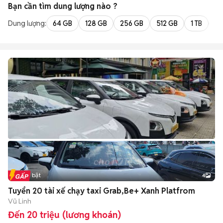
Bạn cần tìm
dung lượng
nào ?
Dung lượng:
64 GB
128 GB
256 GB
512 GB
1 TB
2 
Tin nổi bật
4
Tuyển 20 tài xế chạy taxi Grab,Be+ Xanh Platfrom
Vũ Linh
Đến 20 triệu (lương khoán)