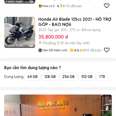
1 phút trước
3
h
4.7
113
đã bán
Hoa Le 2
Honda Air Blade 125cc 2021 - HỖ TRỢ
GÓP - BAO NỢ6
2021
Tay ga
100 - 175 cc
Đã sử dụng
35.800.000 đ
Phường 12
(
P. An Hội Tây
mới)
1 phút trước
8
4.6
899
đã bán
Cầm Đồ Năm Linh
Bạn cần tìm
dung lượng
nào ?
Dung lượng:
64 GB
128 GB
256 GB
512 GB
1 TB
2 