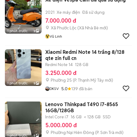
2021
Xe máy điện
Đã sử dụng
7.000.000 đ
Xã Phước Lộc
(
Xã Nhà Bè
mới)
1 phút trước
2
V
Vũ Linh
Xiaomi Redmi Note 14 trắng 8/128
qte zin full cn
Redmi Note 14
128 GB
3.250.000 đ
Phường 25
(
P. Thạnh Mỹ Tây
mới)
1 phút trước
5
5.0
139
đã bán
DKSV
Lenovo Thinkpad T490 i7-8565
16GB/128GB
Intel Core i7
16 GB
< 128 GB
SSD
5.000.000 đ
Phường Nại Hiên Đông
(
P. Sơn Trà
mới)
1 phút trước
5