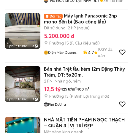
4.7
351
đã bán
THU MUA XE CŨ TẬN NHÀ
Máy lạnh Panasonic 2hp
mono Bền bỉ (Bao công lắp)
Đã sử dụng
2 HP (ngựa)
5.200.000 đ
Phường 15
(
P. Cầu Kiệu
mới)
1 phút trước
6
1039
đã
4.7
Điện Máy Quang
bán
Phát
Bán nhà Trệt lầu hẻm 12m Đặng Thùy
Trâm, DT: 5x20m.
2 PN
Nhà ngõ, hẻm
12,5 tỷ
125 tr/m²
100 m²
Phường 13
(
P. Bình Lợi Trung
mới)
1 phút trước
5
Phú Dương
NHÀ MẶT TIỀN PHẠM NGỌC THẠCH
– QUẬN 3 | VỊ TRÍ ĐẸP
Mặt bằng kinh doanh