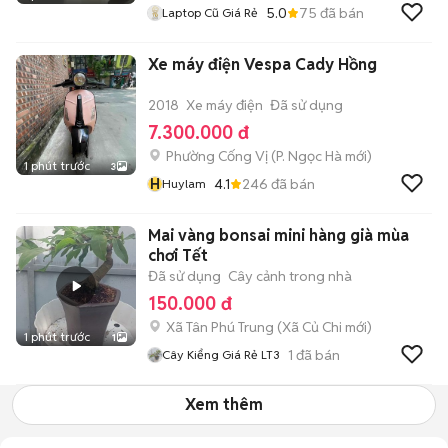
5.0
75
đã bán
Laptop Cũ Giá Rẻ
Xe máy điện Vespa Cady Hồng
2018
Xe máy điện
Đã sử dụng
7.300.000 đ
Phường Cống Vị
(
P. Ngọc Hà
mới)
1 phút trước
3
H
4.1
246
đã bán
Huylam
Mai vàng bonsai mini hàng già mùa
chơi Tết
Đã sử dụng
Cây cảnh trong nhà
150.000 đ
Xã Tân Phú Trung
(
Xã Củ Chi
mới)
1 phút trước
1
1
đã bán
Cây Kiểng Giá Rẻ LT3
Xem thêm