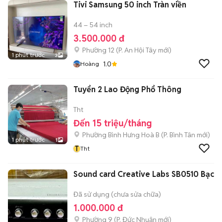
Tivi Samsung 50 inch Tràn viền
44 – 54 inch
3.500.000 đ
Phường 12
(
P. An Hội Tây
mới)
1 phút trước
3
1.0
Hoàng
Tuyển 2 Lao Động Phổ Thông
Tht
Đến 15 triệu/tháng
Phường Bình Hưng Hoà B
(
P. Bình Tân
mới)
1 phút trước
1
T
Tht
Sound card Creative Labs SB0510 Bạc
Đã sử dụng (chưa sửa chữa)
1.000.000 đ
Phường 9
(
P. Đức Nhuận
mới)