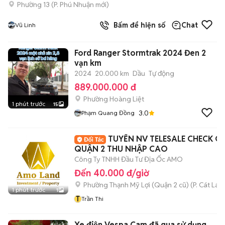
Phường 13
(
P. Phú Nhuận
mới)
Bấm để hiện số
Chat
Vũ Linh
Ford Ranger Stormtrak 2024 Đen 2
vạn km
2024
20.000 km
Dầu
Tự động
889.000.000 đ
Phường Hoàng Liệt
1 phút trước
15
3.0
Phạm Quang Đồng
TUYỂN NV TELESALE CHECK C
QUẬN 2 THU NHẬP CAO
Công Ty TNHH Đầu Tư Địa Ốc AMO
Đến 40.000 đ/giờ
Phường Thạnh Mỹ Lợi (Quận 2 cũ)
(
P. Cát Lái
m
1 phút trước
1
T
Trần Thi
Xe điện Vespa Cam đã qua sử dụng