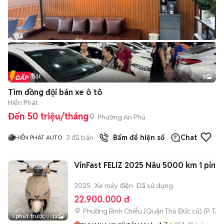
Tin nổi bật
5
Tìm đồng đội bán xe ô tô
Hiển Phát
Đến 50 triệu/tháng
Phường An Phú
3
đã bán
Bấm để hiện số
Chat
HIỂN PHÁT AUTO
VinFast FELIZ 2025 Nâu 5000 km 1 pin
2025
Xe máy điện
Đã sử dụng
22.900.000 đ
Phường Bình Chiểu (Quận Thủ Đức cũ)
(
P. Ta
1 phút trước
12