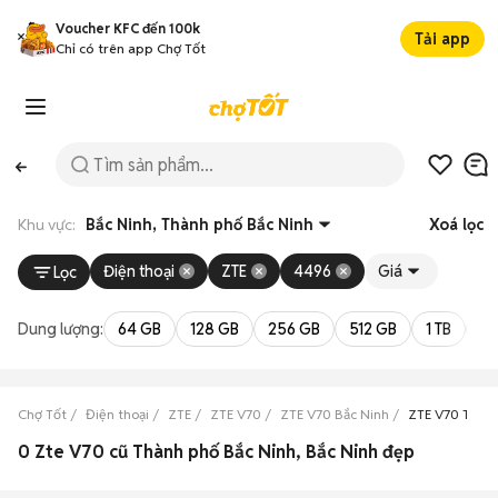
Voucher KFC đến 100k
Tải app
Chỉ có trên app Chợ Tốt
Khu vực:
Bắc Ninh, Thành phố Bắc Ninh
Xoá lọc
Điện thoại
ZTE
4496
Giá
Lọc
Dung lượng:
64 GB
128 GB
256 GB
512 GB
1 TB
2 
Chợ Tốt
Điện thoại
ZTE
ZTE V70
ZTE V70 Bắc Ninh
ZTE V70 Thành
0 Zte V70 cũ Thành phố Bắc Ninh, Bắc Ninh đẹp