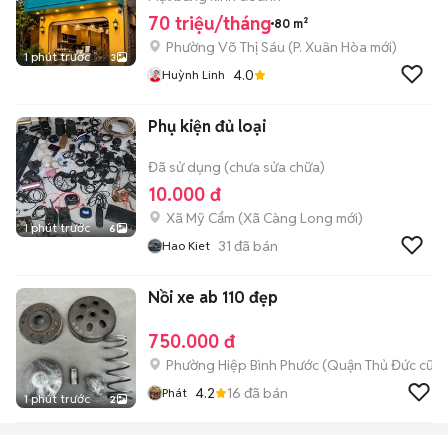
70 triệu/tháng
80 m²
Phường Võ Thị Sáu
(
P. Xuân Hòa
mới)
1 phút trước
3
4.0
Huỳnh Linh
Phụ kiện đủ loại
Đã sử dụng (chưa sửa chữa)
10.000 đ
Xã Mỹ Cẩm
(
Xã Càng Long
mới)
1 phút trước
6
31
đã bán
Hao Kiet
Nồi xe ab 110 đẹp
750.000 đ
Phường Hiệp Bình Phước (Quận Thủ Đức cũ)
4.2
16
đã bán
Phát
1 phút trước
2