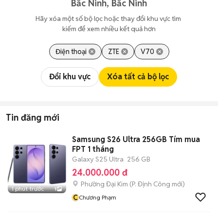
Bắc Ninh, Bắc Ninh
Hãy xóa một số bộ lọc hoặc thay đổi khu vực tìm 
kiếm để xem nhiều kết quả hơn
Điện thoại
ZTE
V70
Đổi khu vực
Xóa tất cả bộ lọc
Tin đăng mới
Samsung S26 Ultra 256GB Tím mua
FPT 1 tháng
Galaxy S25 Ultra
256 GB
24.000.000 đ
Phường Đại Kim
(
P. Định Công
mới)
1 phút trước
1
C
Chương Phạm