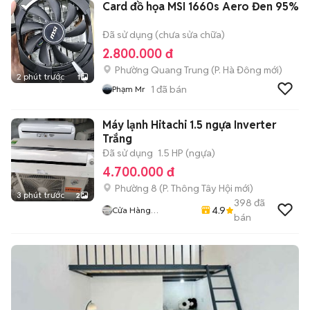
Card đồ họa MSI 1660s Aero Đen 95%
Đã sử dụng (chưa sửa chữa)
2.800.000 đ
Phường Quang Trung
(
P. Hà Đông
mới)
2 phút trước
1
1
đã bán
Phạm Mr
Máy lạnh Hitachi 1.5 ngựa Inverter
Trắng
Đã sử dụng
1.5 HP (ngựa)
4.700.000 đ
Phường 8
(
P. Thông Tây Hội
mới)
3 phút trước
2
398
đã
4.9
Cửa Hàng
bán
Huynhvanthanh