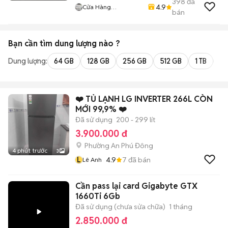
398
đã
4.9
Cửa Hàng
bán
Huynhvanthanh
Bạn cần tìm
dung lượng
nào ?
Dung lượng:
64 GB
128 GB
256 GB
512 GB
1 TB
2 
❤️ TỦ LẠNH LG INVERTER 266L CÒN
MỚI 99,9% ❤️
Đã sử dụng
200 - 299 lít
3.900.000 đ
Phường An Phú Đông
4 phút trước
3
L
4.9
7
đã bán
Lê Anh
Cần pass lại card Gigabyte GTX
1660Ti 6Gb
Đã sử dụng (chưa sửa chữa)
1 tháng
2.850.000 đ