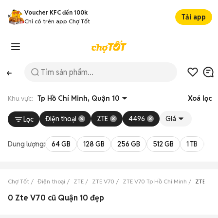
Voucher KFC đến 100k
Tải app
Chỉ có trên app Chợ Tốt
Khu vực:
Tp Hồ Chí Minh, Quận 10
Xoá lọc
Điện thoại
ZTE
4496
Giá
Lọc
Dung lượng:
64 GB
128 GB
256 GB
512 GB
1 TB
2 
Chợ Tốt
Điện thoại
ZTE
ZTE V70
ZTE V70 Tp Hồ Chí Minh
ZTE V70
0 Zte V70 cũ Quận 10 đẹp