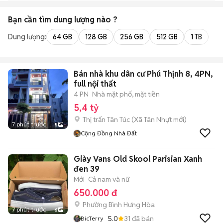
Bạn cần tìm
dung lượng
nào ?
Dung lượng:
64 GB
128 GB
256 GB
512 GB
1 TB
2 
Bán nhà khu dân cư Phú Thịnh 8, 4PN,
full nội thất
4 PN
Nhà mặt phố, mặt tiền
5,4 tỷ
Thị trấn Tân Túc
(
Xã Tân Nhựt
mới)
7 phút trước
5
Cộng Đồng Nhà Đất
Giày Vans Old Skool Parisian Xanh
đen 39
Mới
Cả nam và nữ
650.000 đ
Phường Bình Hưng Hòa
7 phút trước
6
5.0
31
đã bán
BicTerry