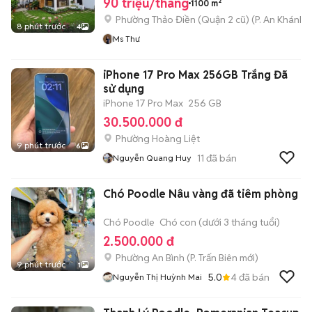
90 triệu/tháng
1100 m²
Phường Thảo Điền (Quận 2 cũ)
(
P. An Khánh
m
8 phút trước
4
Ms Thư
iPhone 17 Pro Max 256GB Trắng Đã
sử dụng
iPhone 17 Pro Max
256 GB
30.500.000 đ
Phường Hoàng Liệt
9 phút trước
6
11
đã bán
Nguyễn Quang Huy
Chó Poodle Nâu vàng đã tiêm phòng
Chó Poodle
Chó con (dưới 3 tháng tuổi)
2.500.000 đ
Phường An Bình
(
P. Trấn Biên
mới)
9 phút trước
1
5.0
4
đã bán
Nguyễn Thị Huỳnh Mai