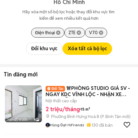
Hồ Chí Minh
Hãy xóa một số bộ lọc hoặc thay đổi khu vực tìm 
kiếm để xem nhiều kết quả hơn
Điện thoại
ZTE
V70
Đổi khu vực
Xóa tất cả bộ lọc
Tin đăng mới
🚨PHÒNG STUDIO GIÁ SV -
NGAY KDC VĨNH LỘC - NHẬN XE
ĐIỆN - HỖ TRỢ CỌC
Nội thất cao cấp
2 triệu/tháng
15 m²
Phường Bình Hưng Hoà B
(
P. Bình Tân
mới)
1 phút trước
4
130
đã bán
Hùng Đạt HiFriendz