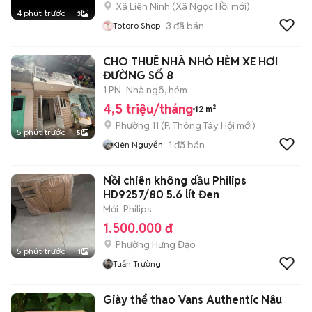
Xã Liên Ninh
(
Xã Ngọc Hồi
mới)
4 phút trước
3
3
đã bán
Totoro Shop
CHO THUÊ NHÀ NHỎ HẺM XE HƠI
ĐƯỜNG SỐ 8
1 PN
Nhà ngõ, hẻm
4,5 triệu/tháng
12 m²
Phường 11
(
P. Thông Tây Hội
mới)
5 phút trước
5
1
đã bán
Kiên Nguyễn
Nồi chiên không dầu Philips
HD9257/80 5.6 lít Đen
Mới
Philips
1.500.000 đ
Phường Hưng Đạo
5 phút trước
1
Tuấn Trường
Giày thể thao Vans Authentic Nâu