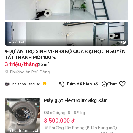
Tin nổi bật
9
+
2
✨DỰ ÁN TRỌ SINH VIÊN ĐI BỘ QUA ĐẠI HỌC NGUYỄN
TẤT THÀNH MỚI 100%
3 triệu/tháng
25 m²
Phường An Phú Đông
Bấm để hiện số
Chat
Đình Khoa Ezhouse
Máy giặt Electrolux 8kg Xám
Đã sử dụng
8 - 8.9 kg
3.500.000 đ
Phường Tân Phong
(
P. Tân Hưng
mới)
4 phút trước
2