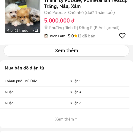
Thanh Lý Poodle, Pomeranian Teacup
Trắng, Nâu, Xám
Chó Poodle
Chó nhỏ (dưới 1 năm tuổi)
5.000.000 đ
Phường Bình Trị Đông B
(
P. An Lạc
mới)
9 phút trước
4
5.0
12
đã bán
Thiên Lam
Xem thêm
Mua bán đồ điện tử
Thành phố Thủ Đức
Quận 1
Quận 3
Quận 4
Quận 5
Quận 6
Xem thêm