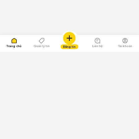
Trang chủ
Quản lý tin
Liên hệ
Tài khoản
Đăng tin
109.000 Bình chọn
Tải ứng dụng Chợ Tốt
Về Chợ Tốt
Quy chế sàn
Chính sách bảo mật
Giải quyết tranh chấp
CÔNG TY TNHH CHỢ TỐT - Người đại diện theo pháp luật: