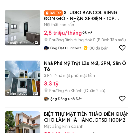
STUDIO BANCOL RIÊNG
ĐÓN GIÓ - NHẬN XE ĐIỆN - 10P
AEON TP - HỖ TRỢ CỌC
Nội thất cao cấp
2,8 triệu/tháng
25 m²
Phường Bình Hưng Hoà B
(
P. Bình Tân
mới)
7 phút trước
8
130
đã bán
Hùng Đạt HiFriendz
Nhà Phú Mỹ Trệt Lầu Mới, 3PN, Sân Ô
Tô
3 PN
Nhà mặt phố, mặt tiền
3,3 tỷ
Phường An Khánh (Quận 2 cũ)
7 phút trước
5
Cộng Đồng Nhà Đất
BIỆT THỰ MẶT TIỀN THẢO ĐIỀN QUẬN 2
CHO LÀM NHÀ HÀNG, DTSD 1100M2
Mặt bằng kinh doanh