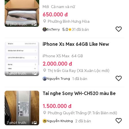
Mới
Cả nam và nữ
650.000 đ
Phường Bình Hưng Hòa
6 phút trước
6
5.0
31
đã bán
BicTerry
iPhone Xs Max 64GB Like New
iPhone XS Max
64 GB
2.000.000 đ
Thị trấn Gia Ray
(
Xã Xuân Lộc
mới)
7 phút trước
1
1
đã bán
Nguyễn Trung
Tai nghe Sony WH-CH520 màu Be
1.500.000 đ
Phường Quyết Thắng
(
P. Trấn Biên
mới)
n
2
đã bán
Nguyễn Khương
7 phút trước
2