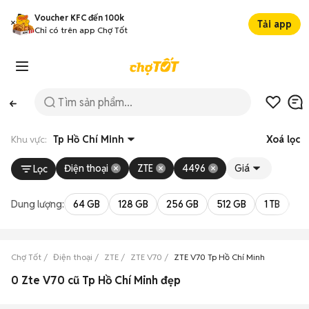
Voucher KFC đến 100k
Tải app
Chỉ có trên app Chợ Tốt
Khu vực:
Tp Hồ Chí Minh
Xoá lọc
Điện thoại
ZTE
4496
Giá
Lọc
Dung lượng:
64 GB
128 GB
256 GB
512 GB
1 TB
2 
Chợ Tốt
Điện thoại
ZTE
ZTE V70
ZTE V70 Tp Hồ Chí Minh
0 Zte V70 cũ Tp Hồ Chí Minh đẹp