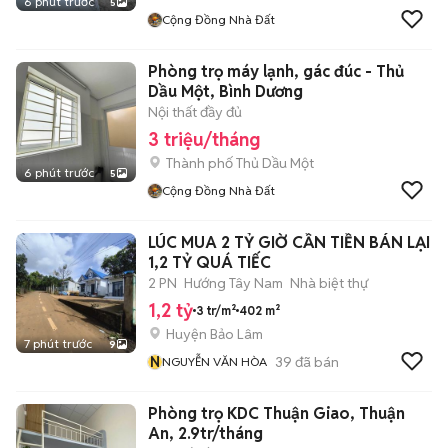
6 phút trước
5
Cộng Đồng Nhà Đất
Phòng trọ máy lạnh, gác đúc - Thủ
Dầu Một, Bình Dương
Nội thất đầy đủ
3 triệu/tháng
Thành phố Thủ Dầu Một
6 phút trước
5
Cộng Đồng Nhà Đất
LÚC MUA 2 TỶ GIỜ CẦN TIỀN BÁN LẠI
1,2 TỶ QUÁ TIẾC
2 PN
Hướng Tây Nam
Nhà biệt thự
1,2 tỷ
3 tr/m²
402 m²
Huyện Bảo Lâm
7 phút trước
9
N
39
đã bán
NGUYỄN VĂN HÒA
Phòng trọ KDC Thuận Giao, Thuận
An, 2.9tr/tháng