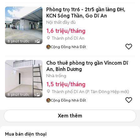
Phòng trọ 1tr6 - 2tr5 gần làng ĐH,
KCN Sóng Thần, Go Dĩ An
Nội thất đầy đủ
1,6 triệu/tháng
Thành phố Dĩ An
8 phút trước
3
Cộng Đồng Nhà Đất
Cho thuê phòng trọ gần Vincom Dĩ
An, Bình Dương
Nhà trống
1,5 triệu/tháng
Thành phố Dĩ An
(
P. Tân Đông Hiệp
mới)
8 phút trước
5
Cộng Đồng Nhà Đất
Xem thêm
Mua bán điện thoại