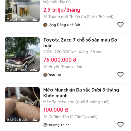
Nội thất đầy đủ
2,9 triệu/tháng
Thành phố Thuận An
(
P. An Phú
mới)
7 phút trước
4
Cộng Đồng Nhà Đất
Toyota Zace 7 chỗ số sàn màu Đỏ
mận
2001
220.000 km
Xăng
Số sàn
76.000.000 đ
Huyện Thanh Liêm
7 phút trước
20
Đình Thi
Mèo Munchkin Đa sắc Dưới 3 tháng
Khỏe mạnh
Mèo Ta
Mèo con (dưới 3 tháng tuổi)
100.000 đ
Q. Bình Tân
(
P. Tân Tạo
mới)
8 phút trước
3
Phương Thiên