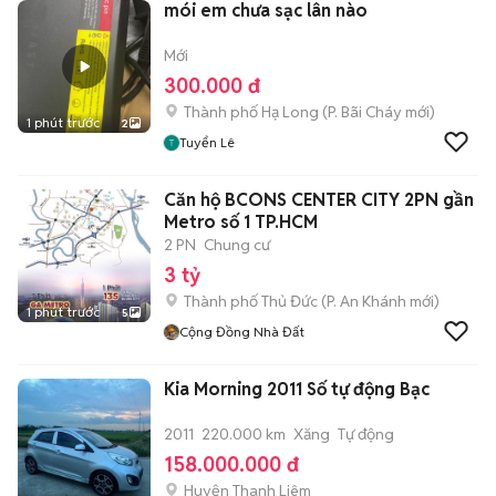
mói em chưa sạc lân nào
Mới
300.000 đ
Thành phố Hạ Long
(
P. Bãi Cháy
mới)
1 phút trước
2
Tuyển Lê
Căn hộ BCONS CENTER CITY 2PN gần
Metro số 1 TP.HCM
2 PN
Chung cư
3 tỷ
Thành phố Thủ Đức
(
P. An Khánh
mới)
1 phút trước
5
Cộng Đồng Nhà Đất
Kia Morning 2011 Số tự động Bạc
2011
220.000 km
Xăng
Tự động
158.000.000 đ
Huyện Thanh Liêm