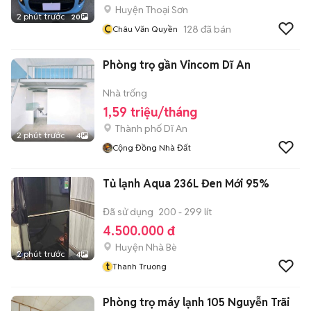
Huyện Thoại Sơn
2 phút trước
20
C
128
đã bán
Châu Văn Quyền
Phòng trọ gần Vincom Dĩ An
Nhà trống
1,59 triệu/tháng
Thành phố Dĩ An
2 phút trước
4
Cộng Đồng Nhà Đất
Tủ lạnh Aqua 236L Đen Mới 95%
Đã sử dụng
200 - 299 lít
4.500.000 đ
Huyện Nhà Bè
2 phút trước
4
t
Thanh Truong
Phòng trọ máy lạnh 105 Nguyễn Trãi