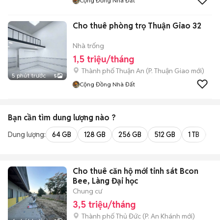
Cộng Đồng Nhà Đất
Cho thuê phòng trọ Thuận Giao 32
Nhà trống
1,5 triệu/tháng
Thành phố Thuận An
(
P. Thuận Giao
mới)
5 phút trước
5
Cộng Đồng Nhà Đất
Bạn cần tìm
dung lượng
nào ?
Dung lượng:
64 GB
128 GB
256 GB
512 GB
1 TB
2 
Cho thuê căn hộ mới tinh sát Bcon
Bee, Làng Đại học
Chung cư
3,5 triệu/tháng
Thành phố Thủ Đức
(
P. An Khánh
mới)