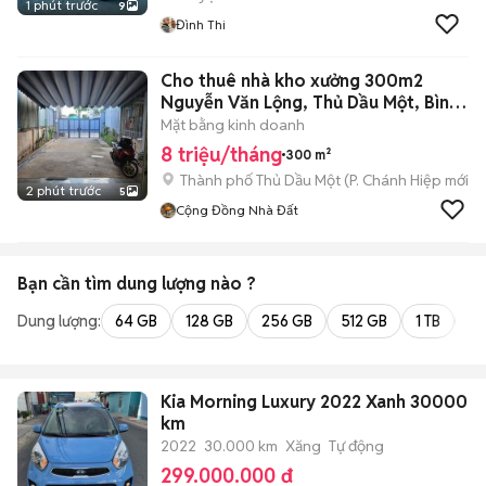
1 phút trước
9
Đình Thi
Cho thuê nhà kho xưởng 300m2
Nguyễn Văn Lộng, Thủ Dầu Một, Bình
Dương
Mặt bằng kinh doanh
8 triệu/tháng
300 m²
Thành phố Thủ Dầu Một
(
P. Chánh Hiệp
mới)
2 phút trước
5
Cộng Đồng Nhà Đất
Bạn cần tìm
dung lượng
nào ?
Dung lượng:
64 GB
128 GB
256 GB
512 GB
1 TB
2 
Kia Morning Luxury 2022 Xanh 30000
km
2022
30.000 km
Xăng
Tự động
299.000.000 đ