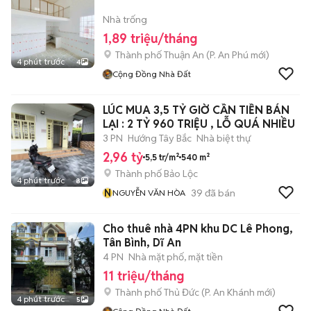
Nhà trống
1,89 triệu/tháng
Thành phố Thuận An
(
P. An Phú
mới)
4 phút trước
4
Cộng Đồng Nhà Đất
LÚC MUA 3,5 TỶ GIỜ CẦN TIỀN BÁN
LẠI : 2 TỶ 960 TRIỆU , LỖ QUÁ NHIỀU
3 PN
Hướng Tây Bắc
Nhà biệt thự
2,96 tỷ
5,5 tr/m²
540 m²
Thành phố Bảo Lộc
4 phút trước
8
N
39
đã bán
NGUYỄN VĂN HÒA
Cho thuê nhà 4PN khu DC Lê Phong,
Tân Bình, Dĩ An
4 PN
Nhà mặt phố, mặt tiền
11 triệu/tháng
Thành phố Thủ Đức
(
P. An Khánh
mới)
4 phút trước
5