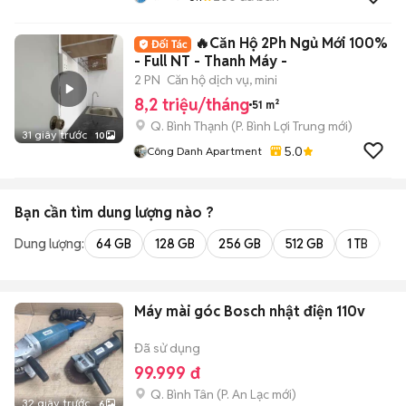
🔥Căn Hộ 2Ph Ngủ Mới 100%
- Full NT - Thanh Máy -
2 PN
Căn hộ dịch vụ, mini
8,2 triệu/tháng
51 m²
Q. Bình Thạnh
(
P. Bình Lợi Trung
mới)
31 giây trước
10
5.0
Công Danh Apartment
Bạn cần tìm
dung lượng
nào ?
Dung lượng:
64 GB
128 GB
256 GB
512 GB
1 TB
2 
Máy mài góc Bosch nhật điện 110v
Đã sử dụng
99.999 đ
Q. Bình Tân
(
P. An Lạc
mới)
32 giây trước
6