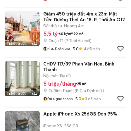
Giảm 450 triệu đất 4m x 23m Mặt
Tiền Đường Thới An 18. P. Thới An Q12
Đất thổ cư
Ngang 4 m
5,5 tỷ
60 tr/m²
92 m²
Quận 12
(
P. Thới An
mới)
1 phút trước
6
5.0
14
đã bán
BDS Đoàn Gia
CHDV 117/39 Phan Văn Hân, Bình
Thạnh
Nội thất đầy đủ
5 triệu/tháng
25 m²
Q. Bình Thạnh
(
P. Gia Định
mới)
1 phút trước
6
Đ
5.0
3
đã bán
Đỗ Ngọc Khánh
Apple iPhone Xs 256GB Đen 95%
iPhone XS
256 GB