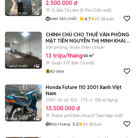
2.500.000 đ
Q. Bắc Từ Liêm
(
P. Phú Diễn
mới)
1 phút trước
3
4.7
20
đã bán
NAM TÁO CHẤT
CHÍNH CHỦ CHO THUÊ VĂN PHÒNG
MẶT TIỀN NGUYỄN THỊ MINH KHAI
QUẬN 03
Văn phòng
Hoàn thiện cơ bản
13 triệu/tháng
26 m²
Quận 3
(
P. Bàn Cờ
mới)
1 phút trước
2
R
RD VIEW
Honda Future 110 2001 Xanh Việt
Nam
2001
Xe số
100 - 175 cc
Đã sử dụng
13.500.000 đ
Thành phố Biên Hòa
(
P. Tam Hiệp
mới)
1 phút trước
8
5.0
34
đã bán
Billy Hoang