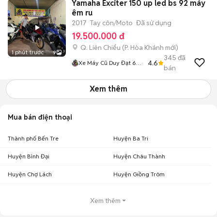
Yamaha Exciter 150 up led bs 92 máy
êm ru
2017
Tay côn/Moto
Đã sử dụng
19.500.000 đ
Q. Liên Chiểu
(
P. Hòa Khánh
mới)
1 phút trước
9
345
đã
4.6
Xe Máy Cũ Duy Đạt 66
bán
Nguyễn Khuyến
Xem thêm
Mua bán điện thoại
Thành phố Bến Tre
Huyện Ba Tri
Huyện Bình Đại
Huyện Châu Thành
Huyện Chợ Lách
Huyện Giồng Trôm
Xem thêm