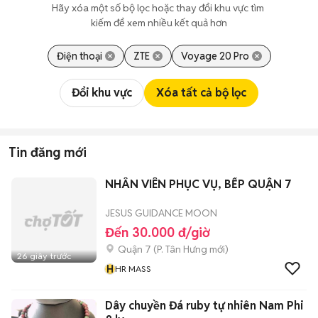
Hãy xóa một số bộ lọc hoặc thay đổi khu vực tìm 
kiếm để xem nhiều kết quả hơn
Điện thoại
ZTE
Voyage 20 Pro
Đổi khu vực
Xóa tất cả bộ lọc
Tin đăng mới
NHÂN VIÊN PHỤC VỤ, BẾP QUẬN 7
JESUS GUIDANCE MOON
Đến 30.000 đ/giờ
Quận 7
(
P. Tân Hưng
mới)
26 giây trước
H
HR MASS
Dây chuyền Đá ruby tự nhiên Nam Phi