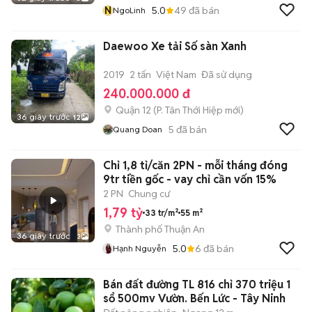
N
5.0
49
đã bán
NgoLinh
Daewoo Xe tải Số sàn Xanh
2019
2 tấn
Việt Nam
Đã sử dụng
240.000.000 đ
Quận 12
(
P. Tân Thới Hiệp
mới)
36 giây trước
12
5
đã bán
Quang Doan
Chỉ 1,8 tỉ/căn 2PN - mỗi tháng đóng
9tr tiền gốc - vay chỉ cần vốn 15%
2 PN
Chung cư
1,79 tỷ
33 tr/m²
55 m²
Thành phố Thuận An
36 giây trước
3
5.0
6
đã bán
Hạnh Nguyễn
Bán đất đường TL 816 chỉ 370 triệu 1
sổ 500mv Vườn. Bến Lức - Tây Ninh