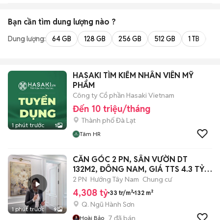
Bạn cần tìm
dung lượng
nào ?
Dung lượng:
64 GB
128 GB
256 GB
512 GB
1 TB
2 
HASAKI TÌM KIẾM NHÂN VIÊN MỸ
PHẨM
Công ty Cổ phần Hasaki Vietnam
Đến 10 triệu/tháng
Thành phố Đà Lạt
1 phút trước
1
Tâm HR
CĂN GÓC 2 PN, SÂN VƯỜN DT
132M2, ĐÔNG NAM, GIÁ TTS 4.3 TỶ
FOURS TOWER
2 PN
Hướng Tây Nam
Chung cư
4,308 tỷ
33 tr/m²
132 m²
Q. Ngũ Hành Sơn
1 phút trước
9
7
đã bán
Hoài Bảo