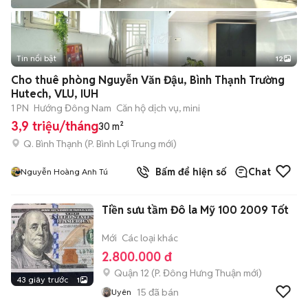
Tin nổi bật
12
+
2
Cho thuê phòng Nguyễn Văn Đậu, Bình Thạnh Trường
Hutech, VLU, IUH
1 PN
Hướng Đông Nam
Căn hộ dịch vụ, mini
3,9 triệu/tháng
30 m²
Q. Bình Thạnh
(
P. Bình Lợi Trung
mới)
Bấm để hiện số
Chat
Nguyễn Hoàng Anh Tú
Tiền sưu tầm Đô la Mỹ 100 2009 Tốt
Mới
Các loại khác
2.800.000 đ
Quận 12
(
P. Đông Hưng Thuận
mới)
43 giây trước
1
15
đã bán
Uyên