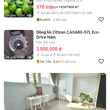
Đất nông nghiệp
Ngang 12 m
370 triệu
< 1 tr/m²
500 m²
Huyện Bến Lức
(
Xã Thạnh Lợi
mới)
39 giây trước
9
B
4
đã bán
BaoBDS
Đồng hồ Citizen CA0680-57L Eco-
Drive Nam
Mới
Đồ nam
2.500.000 đ
Quận 4
(
P. Khánh Hội
mới)
38 giây trước
3
T
5.0
13
đã bán
Tân Trần