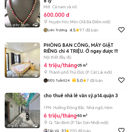
8 ly
Mới
Cả nam và nữ
600.000 đ
Huyện Hóc Môn
(
Xã Bà Điểm
mới)
26 giây trước
4
4.5
97
đã bán
Liên Trương
PHÒNG BAN CÔNG, MÁY GIẶT
RIÊNG chỉ 4 TRIỆU. Ở ngay được !!!
Nội thất đầy đủ
4 triệu/tháng
25 m²
Thành phố Thủ Đức
(
P. Cát Lái
mới)
27 giây trước
7
5.0
7
đã bán
BĐS Tuấn524
cho thuê nhà lê văn sỹ.p14.quận 3
1 PN
Hướng Đông Bắc
Nhà ngõ, hẻm
6 triệu/tháng
50 m²
Q. Tân Bình
(
P. Tân Sơn Nhất
mới)
31 giây trước
4
3.1
200
đã bán
Tấn Vũ