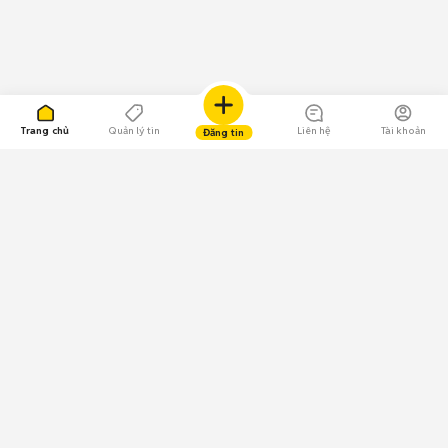
Trang chủ
Quản lý tin
Liên hệ
Tài khoản
Đăng tin
109.000 Bình chọn
Tải ứng dụng Chợ Tốt
Về Chợ Tốt
Quy chế sàn
Chính sách bảo mật
Giải quyết tranh chấp
CÔNG TY TNHH CHỢ TỐT - Người đại diện theo pháp luật:
Nguyễn Trọng Tấn; GPDKKD: 0312120782 do Sở KH & ĐT TP.HCM cấp ngày