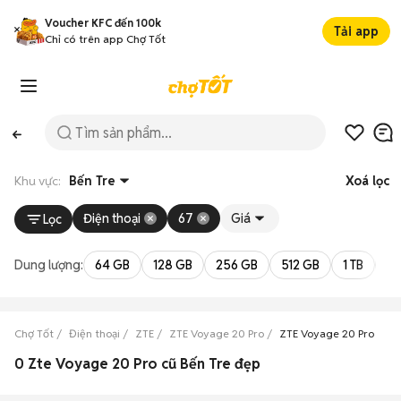
Voucher KFC đến 100k
Tải app
Chỉ có trên app Chợ Tốt
Khu vực:
Bến Tre
Xoá lọc
Điện thoại
67
Giá
Lọc
Dung lượng:
64 GB
128 GB
256 GB
512 GB
1 TB
2 
Chợ Tốt
Điện thoại
ZTE
ZTE Voyage 20 Pro
ZTE Voyage 20 Pro Bến 
0 Zte Voyage 20 Pro cũ Bến Tre đẹp