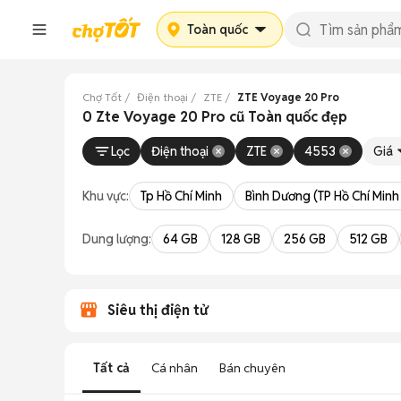
Toàn quốc
Chợ Tốt
Điện thoại
ZTE
ZTE Voyage 20 Pro
0 Zte Voyage 20 Pro cũ Toàn quốc đẹp
Lọc
Điện thoại
ZTE
4553
Giá
Khu vực:
Tp Hồ Chí Minh
Bình Dương (TP Hồ Chí Minh
Dung lượng:
64 GB
128 GB
256 GB
512 GB
Siêu thị điện tử
Tất cả
Cá nhân
Bán chuyên