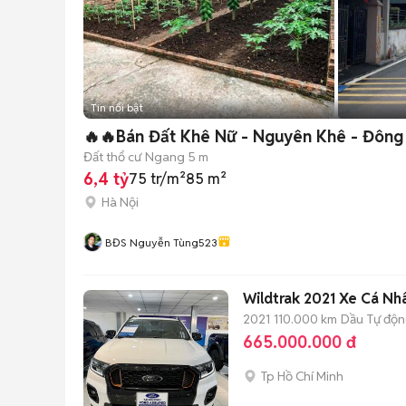
Tin nổi bật
🔥🔥Bán Đất Khê Nữ - Nguyên Khê - Đông a
Đất thổ cư
Ngang 5 m
6,4 tỷ
75 tr/m²
85 m²
Hà Nội
BĐS Nguyễn Tùng523
Wildtrak 2021 Xe Cá Nh
2021
110.000 km
Dầu
Tự độ
665.000.000 đ
Tp Hồ Chí Minh