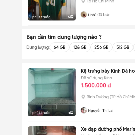
Tp Hồ Chí Minh
1
đã bán
Linh
1 phút trước
5
Bạn cần tìm
dung lượng
nào ?
Dung lượng:
64 GB
128 GB
256 GB
512 GB
Kệ trưng bày Kính Đá h
Đã sử dụng
Kính
1.500.000 đ
Bình Dương
(
TP Hồ Chí Mi
Nguyễn Thị Lai
1 phút trước
4
Xe đạp đường phố Mari