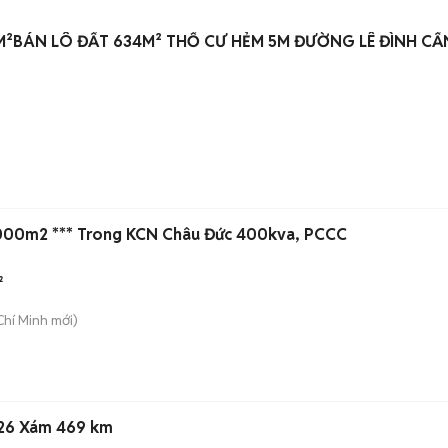
/M²BÁN LÔ ĐẤT 634M² THỔ CƯ HẺM 5M ĐƯỜNG LÊ ĐÌNH CẨ
000m2 *** Trong KCN Châu Đức 400kva, PCCC
²
Chí Minh
mới)
26 Xám 469 km