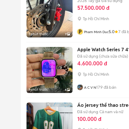
2026
Tay ga
Đã sử dụng
57.500.000 đ
Tp Hồ Chí Minh
P
5.0
7
đã 
Pham Minh Duc
1 phút trước
7
Apple Watch Series 7 
Đã sử dụng (chưa sửa chữa)
4.600.000 đ
Tp Hồ Chí Minh
179
đã bán
A C V N
1 phút trước
6
Áo jersey thể thao str
Đã sử dụng
Cả nam và nữ
100.000 đ