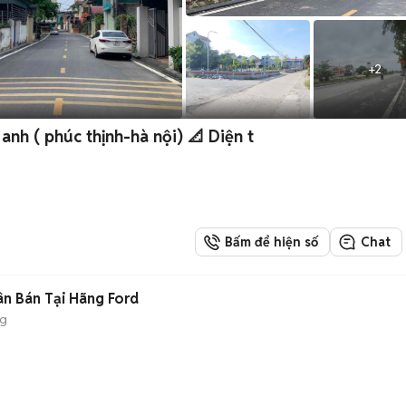
+
2
nh ( phúc thịnh-hà nội) 📐 Diện t
Bấm để hiện số
Chat
ân Bán Tại Hãng Ford
ng