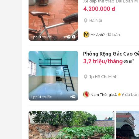
Xe đạp thể thao
Đài Loan
M 
4.200.000 đ
Hà Nội
M
2
đã bán
Mr Anh
1 phút trước
12
Phòng Rộng Gác Cao G
3,2 triệu/tháng
35 m²
Tp Hồ Chí Minh
5.0
9
đã bán
Nam Thông
1 phút trước
9