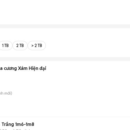
1 TB
2 TB
> 2 TB
oa cương Xám Hiện đại
nh
mới)
n Trắng 1m6-1m8