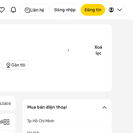
Đăng nhập
Đăng tin
Liên hệ
Xoá
lọc
Gần tôi
a hàng
Mua bán điện thoại
Tp Hồ Chí Minh
ới