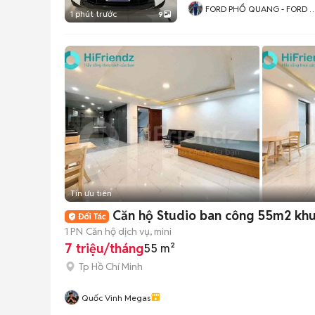
FORD PHỔ QUANG - FORD 
1 phút trước
9
CHÍNH HÃNG
Tin ưu tiên
Căn hộ Studio ban công 55m2 khu
1 PN
Căn hộ dịch vụ, mini
7 triệu/tháng
55 m²
Tp Hồ Chí Minh
Quốc Vinh Megas