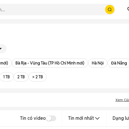
 mới)
Bà Rịa - Vũng Tàu (TP Hồ Chí Minh mới)
Hà Nội
Đà Nẵng
1 TB
2 TB
> 2 TB
Xem Cử
Tin có video
Tin mới nhất
Dạng lư