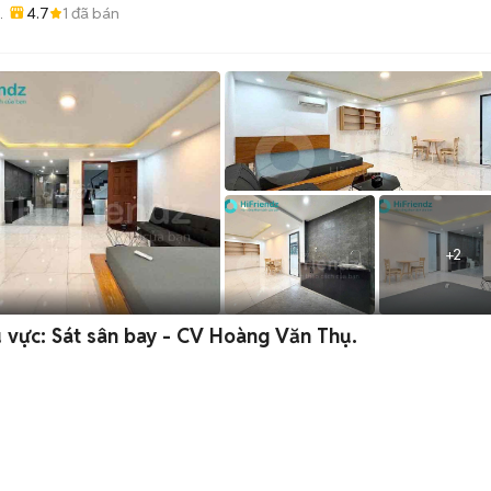
4.7
1
đã bán
CŨ
+
2
 vực: Sát sân bay - CV Hoàng Văn Thụ.