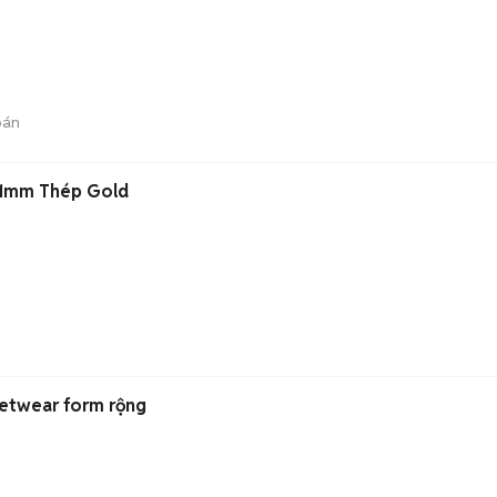
bán
41mm Thép Gold
eetwear form rộng