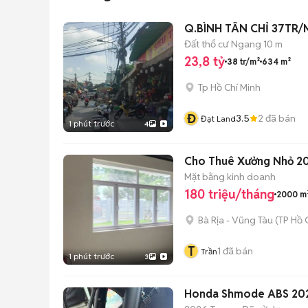
Q.BÌNH TÂN CHỈ 37TR
Đất thổ cư
Ngang 10 m
23,8 tỷ
38 tr/m²
634 m²
Tp Hồ Chí Minh
Đ
3.5
2
đã bán
Đạt Land
1 phút trước
4
Cho Thuê Xưởng Nhỏ 2
Mặt bằng kinh doanh
180 triệu/tháng
2000 m
Bà Rịa - Vũng Tàu
(
TP Hồ 
T
1
đã bán
Trần
1 phút trước
3
Honda Shmode ABS 20