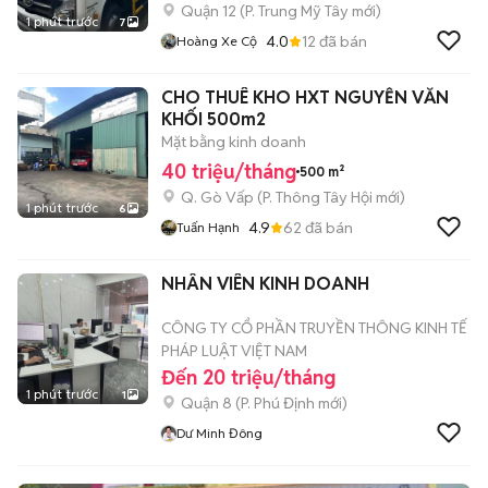
Quận 12
(
P. Trung Mỹ Tây
mới)
1 phút trước
7
4.0
12
đã bán
Hoàng Xe Cộ
CHO THUÊ KHO HXT NGUYỄN VĂN
KHỐI 500m2
Mặt bằng kinh doanh
40 triệu/tháng
500 m²
Q. Gò Vấp
(
P. Thông Tây Hội
mới)
1 phút trước
6
4.9
62
đã bán
Tuấn Hạnh
NHÂN VIÊN KINH DOANH
CÔNG TY CỔ PHẦN TRUYỀN THÔNG KINH TẾ
PHÁP LUẬT VIỆT NAM
Đến 20 triệu/tháng
1 phút trước
1
Quận 8
(
P. Phú Định
mới)
Dư Minh Đông