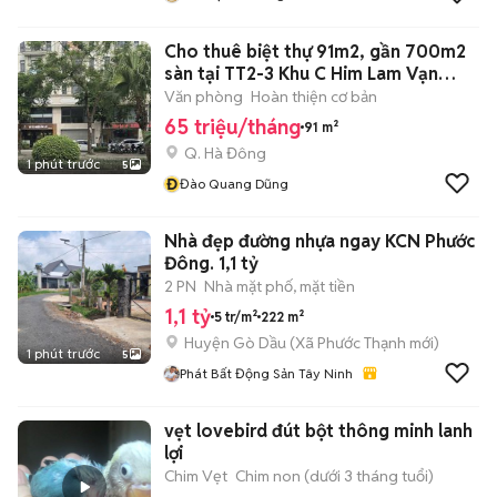
Cho thuê biệt thự 91m2, gần 700m2
sàn tại TT2-3 Khu C Him Lam Vạn
Phúc
Văn phòng
Hoàn thiện cơ bản
65 triệu/tháng
91 m²
Q. Hà Đông
1 phút trước
5
Đ
Đào Quang Dũng
Nhà đẹp đường nhựa ngay KCN Phước
Đông. 1,1 tỷ
2 PN
Nhà mặt phố, mặt tiền
1,1 tỷ
5 tr/m²
222 m²
Huyện Gò Dầu
(
Xã Phước Thạnh
mới)
1 phút trước
5
Phát Bất Động Sản Tây Ninh
vẹt lovebird đút bột thông minh lanh
lợi
Chim Vẹt
Chim non (dưới 3 tháng tuổi)