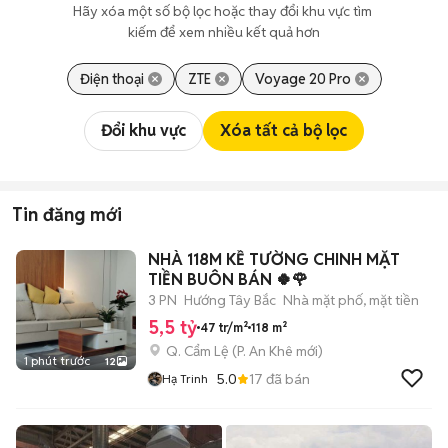
Hãy xóa một số bộ lọc hoặc thay đổi khu vực tìm 
kiếm để xem nhiều kết quả hơn
Điện thoại
ZTE
Voyage 20 Pro
Đổi khu vực
Xóa tất cả bộ lọc
Tin đăng mới
NHÀ 118M KỀ TƯỜNG CHINH MẶT
TIỀN BUÔN BÁN 🍀🌹
3 PN
Hướng Tây Bắc
Nhà mặt phố, mặt tiền
5,5 tỷ
47 tr/m²
118 m²
Q. Cẩm Lệ
(
P. An Khê
mới)
1 phút trước
12
5.0
17
đã bán
Hạ Trinh