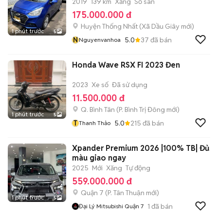
2019
139 km
Xăng
Số sàn
175.000.000 đ
Huyện Thống Nhất
(
Xã Dầu Giây
mới)
1 phút trước
5
N
5.0
37
đã bán
Nguyenvanhoa
Honda Wave RSX FI 2023 Đen
2023
Xe số
Đã sử dụng
11.500.000 đ
Q. Bình Tân
(
P. Bình Trị Đông
mới)
1 phút trước
5
T
5.0
215
đã bán
Thanh Thảo
Xpander Premium 2026 |100% TB| Đủ
màu giao ngay
2025
Mới
Xăng
Tự động
559.000.000 đ
Quận 7
(
P. Tân Thuận
mới)
1 phút trước
5
1
đã bán
Đại Lý Mitsubishi Quận 7