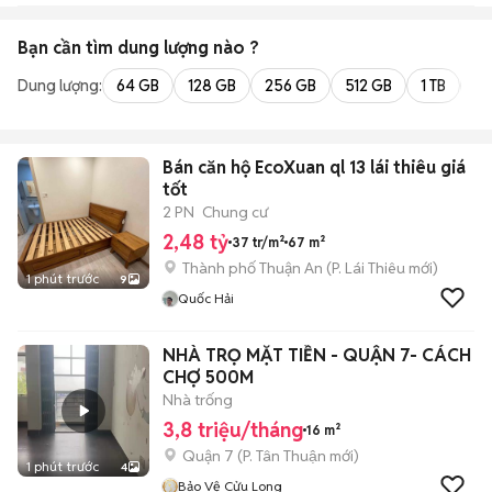
Bạn cần tìm
dung lượng
nào ?
Dung lượng:
64 GB
128 GB
256 GB
512 GB
1 TB
2 
Bán căn hộ EcoXuan ql 13 lái thiêu giá
tốt
2 PN
Chung cư
2,48 tỷ
37 tr/m²
67 m²
Thành phố Thuận An
(
P. Lái Thiêu
mới)
1 phút trước
9
Quốc Hải
NHÀ TRỌ MẶT TIỀN - QUẬN 7- CÁCH
CHỢ 500M
Nhà trống
3,8 triệu/tháng
16 m²
Quận 7
(
P. Tân Thuận
mới)
1 phút trước
4
Bảo Vệ Cửu Long