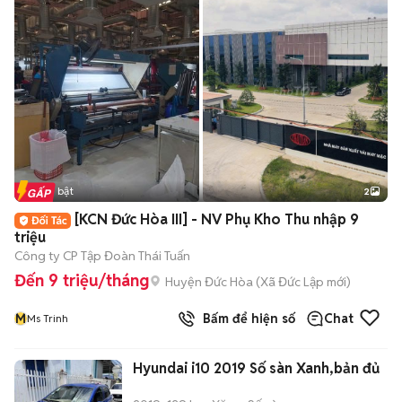
Tin nổi bật
2
[KCN Đức Hòa III] - NV Phụ Kho Thu nhập 9
triệu
Công ty CP Tập Đoàn Thái Tuấn
Đến 9 triệu/tháng
Huyện Đức Hòa
(
Xã Đức Lập
mới)
M
Bấm để hiện số
Chat
Ms Trinh
Hyundai i10 2019 Số sàn Xanh,bản đủ