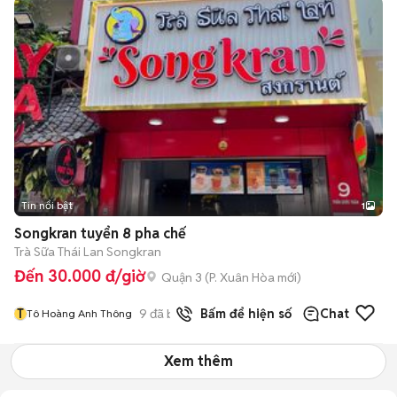
Tin nổi bật
1
Songkran tuyển 8 pha chế
Trà Sữa Thái Lan Songkran
Đến 30.000 đ/giờ
Quận 3
(
P. Xuân Hòa
mới)
T
9
đã bán
Bấm để hiện số
Chat
Tô Hoàng Anh Thông
Xem thêm