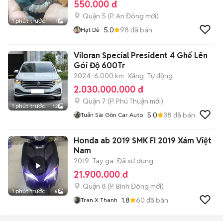
550.000 đ
Quận 5
(
P. An Đông
mới)
1 phút trước
1
5.0
98
đã bán
Hạt Dẻ
Viloran Special President 4 Ghế Lên
Gói Độ 600Tr
2024
6.000 km
Xăng
Tự động
2.030.000.000 đ
Quận 7
(
P. Phú Thuận
mới)
1 phút trước
13
5.0
38
đã bán
Tuấn Sài Gòn Car Auto
Honda ab 2019 SMK FI 2019 Xám Việt
Nam
2019
Tay ga
Đã sử dụng
21.900.000 đ
Quận 8
(
P. Bình Đông
mới)
1 phút trước
6
1.8
60
đã bán
Tran X Thanh