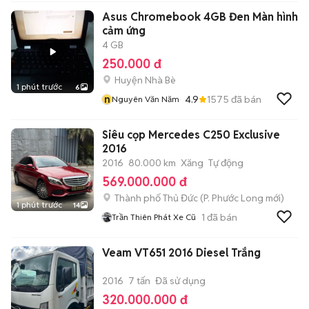
Asus Chromebook 4GB Đen Màn hình
cảm ứng
4 GB
250.000 đ
Huyện Nhà Bè
1 phút trước
6
n
4.9
1575
đã bán
Nguyên Văn Năm
Siêu cọp Mercedes C250 Exclusive
2016
2016
80.000 km
Xăng
Tự động
569.000.000 đ
Thành phố Thủ Đức
(
P. Phước Long
mới)
1 phút trước
14
1
đã bán
Trần Thiên Phát Xe Cũ
Veam VT651 2016 Diesel Trắng
2016
7 tấn
Đã sử dụng
320.000.000 đ