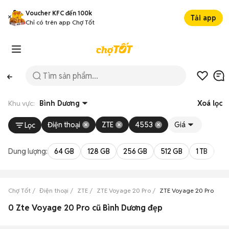
Voucher KFC đến 100k
Tải app
Chỉ có trên app Chợ Tốt
Khu vực:
Bình Dương
Xoá lọc
Điện thoại
ZTE
4553
Giá
Lọc
Dung lượng:
64 GB
128 GB
256 GB
512 GB
1 TB
2 
Chợ Tốt
Điện thoại
ZTE
ZTE Voyage 20 Pro
ZTE Voyage 20 Pro Bìn
0 Zte Voyage 20 Pro cũ Bình Dương đẹp