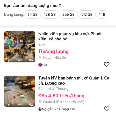
Bạn cần tìm
dung lượng
nào ?
Dung lượng:
64 GB
128 GB
256 GB
512 GB
1 TB
2 
Nhân viên phục vụ khu vực Phước
kiển, xã nhà bè
Yuki
Thương lượng
Huyện Nhà Bè
1 phút trước
1
Yuki
Tuyển NV bán bánh mì, cf Quận 1. Ca
5h. Lương cao
Bánh mì Út Thương
Đến 4,80 triệu/tháng
Quận 4
(
P. Khánh Hội
mới)
1 phút trước
5
Nguyễn Võ Hoàng KIm