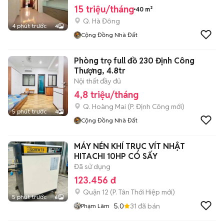
15 triệu/tháng
40 m²
Q. Hà Đông
4 phút trước
4
Cộng Đồng Nhà Đất
Phòng trọ full đồ 230 Định Công
Thượng, 4.8tr
Nội thất đầy đủ
4,8 triệu/tháng
Q. Hoàng Mai
(
P. Định Công
mới)
5 phút trước
4
Cộng Đồng Nhà Đất
MÁY NÉN KHÍ TRỤC VÍT NHẬT
HITACHI 10HP CÓ SẤY
Đã sử dụng
123.456 đ
Quận 12
(
P. Tân Thới Hiệp
mới)
5 phút trước
6
5.0
31
đã bán
Phạm Lâm