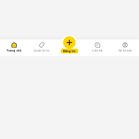
Trang chủ
Quản lý tin
Liên hệ
Tài khoản
Đăng tin
109.000 Bình chọn
Tải ứng dụng Chợ Tốt
Về Chợ Tốt
Quy chế sàn
Chính sách bảo mật
Giải quyết tranh chấp