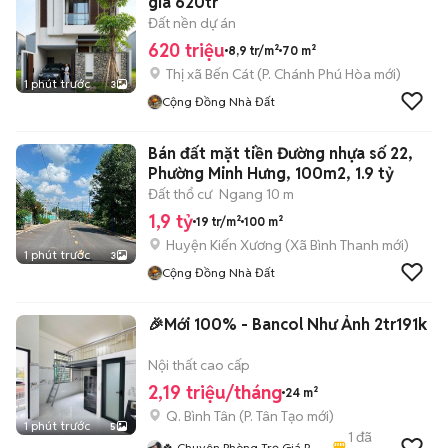
giá 620tr
Đất nền dự án
620 triệu
8,9 tr/m²
70 m²
Thị xã Bến Cát
(
P. Chánh Phú Hòa
mới)
1 phút trước
3
Cộng Đồng Nhà Đất
Bán đất mặt tiền Đường nhựa số 22,
Phường Minh Hưng, 100m2, 1.9 tỷ
Đất thổ cư
Ngang 10 m
1,9 tỷ
19 tr/m²
100 m²
Huyện Kiến Xương
(
Xã Bình Thanh
mới)
1 phút trước
3
Cộng Đồng Nhà Đất
🎉Mới 100% - Bancol Như Ảnh 2tr191k
Nội thất cao cấp
2,19 triệu/tháng
24 m²
Q. Bình Tân
(
P. Tân Tạo
mới)
1 phút trước
5
1
đã
🍀 Chuyên Phòng Trọ Giá Rẻ