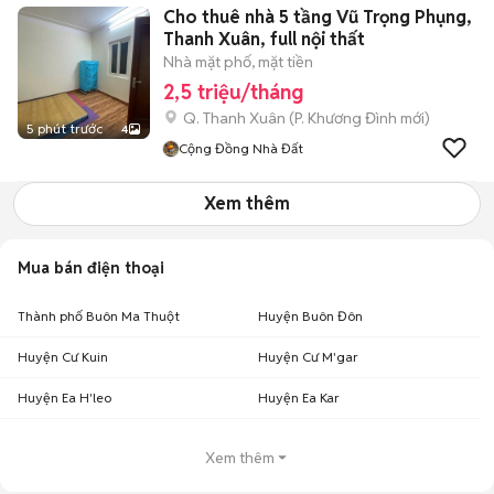
Cho thuê nhà 5 tầng Vũ Trọng Phụng,
Thanh Xuân, full nội thất
Nhà mặt phố, mặt tiền
2,5 triệu/tháng
Q. Thanh Xuân
(
P. Khương Đình
mới)
5 phút trước
4
Cộng Đồng Nhà Đất
Xem thêm
Mua bán điện thoại
Thành phố Buôn Ma Thuột
Huyện Buôn Đôn
Huyện Cư Kuin
Huyện Cư M'gar
Huyện Ea H'leo
Huyện Ea Kar
Xem thêm