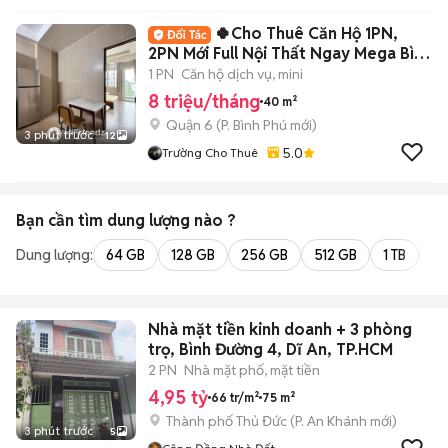
🍀Cho Thuê Căn Hộ 1PN,
2PN Mới Full Nội Thất Ngay Mega Bình
Phú- Q6🍀
1 PN
Căn hộ dịch vụ, mini
8 triệu/tháng
40 m²
Quận 6
(
P. Bình Phú
mới)
3 phút trước
12
5.0
Trường Cho Thuê
Bạn cần tìm
dung lượng
nào ?
Dung lượng:
64 GB
128 GB
256 GB
512 GB
1 TB
2 
Nhà mặt tiền kinh doanh + 3 phòng
trọ, Bình Đường 4, Dĩ An, TP.HCM
2 PN
Nhà mặt phố, mặt tiền
4,95 tỷ
66 tr/m²
75 m²
Thành phố Thủ Đức
(
P. An Khánh
mới)
3 phút trước
5