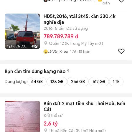
bán
- Siêu Xinh HCM🍀
HD5t,2016,htải 3t45, cần 330,4k
nghĩa địa
2016
5 tấn
Đã sử dụng
789.789.789 đ
Quận 12
(
P. Trung Mỹ Tây
mới)
1 phút trước
11
L
176
đã bán
Lê Văn Khoa
Bạn cần tìm
dung lượng
nào ?
Dung lượng:
64 GB
128 GB
256 GB
512 GB
1 TB
2 
Bán đất 2 mặt tiền khu Thới Hoà, Bến
Cát
Đất thổ cư
2,6 tỷ
Thị xã Bến Cát
(
P. Thới Hòa
mới)