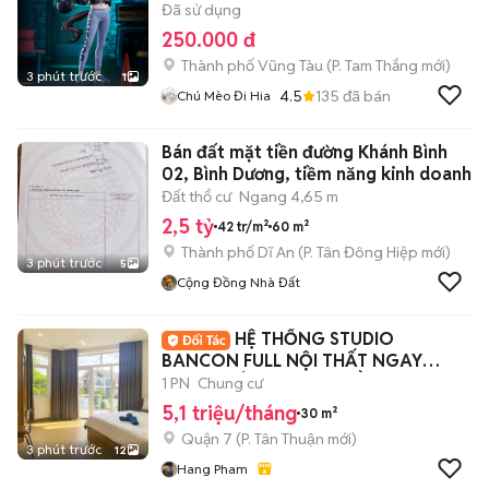
Đã sử dụng
250.000 đ
Thành phố Vũng Tàu
(
P. Tam Thắng
mới)
3 phút trước
1
4.5
135
đã bán
Chú Mèo Đi Hia
Bán đất mặt tiền đường Khánh Bình
02, Bình Dương, tiềm năng kinh doanh
Đất thổ cư
Ngang 4,65 m
2,5 tỷ
42 tr/m²
60 m²
Thành phố Dĩ An
(
P. Tân Đông Hiệp
mới)
3 phút trước
5
Cộng Đồng Nhà Đất
HỆ THỐNG STUDIO
BANCON FULL NỘI THẤT NGAY
TRUNG TÂM QUẬN 7, GẦN LOTTE
1 PN
Chung cư
5,1 triệu/tháng
30 m²
Quận 7
(
P. Tân Thuận
mới)
3 phút trước
12
Hang Pham