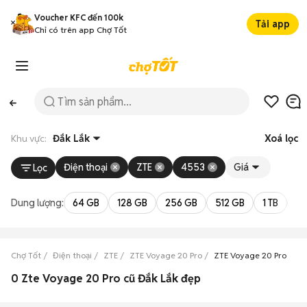
Voucher KFC đến 100k
Tải app
Chỉ có trên app Chợ Tốt
Khu vực:
Đắk Lắk
Xoá lọc
Điện thoại
ZTE
4553
Giá
Lọc
Dung lượng:
64 GB
128 GB
256 GB
512 GB
1 TB
2 
Chợ Tốt
Điện thoại
ZTE
ZTE Voyage 20 Pro
ZTE Voyage 20 Pro Đắk 
0 Zte Voyage 20 Pro cũ Đắk Lắk đẹp