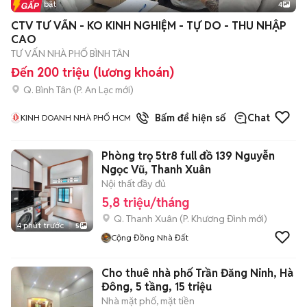
Tin nổi bật
4
CTV TƯ VẤN - KO KINH NGHIỆM - TỰ DO - THU NHẬP
CAO
TƯ VẤN NHÀ PHỐ BÌNH TÂN
Đến 200 triệu (lương khoán)
Q. Bình Tân
(
P. An Lạc
mới)
1
đã bán
Bấm để hiện số
Chat
KINH DOANH NHÀ PHỐ HCM
Phòng trọ 5tr8 full đồ 139 Nguyễn
Ngọc Vũ, Thanh Xuân
Nội thất đầy đủ
5,8 triệu/tháng
Q. Thanh Xuân
(
P. Khương Đình
mới)
4 phút trước
5
Cộng Đồng Nhà Đất
Cho thuê nhà phố Trần Đăng Ninh, Hà
Đông, 5 tầng, 15 triệu
Nhà mặt phố, mặt tiền