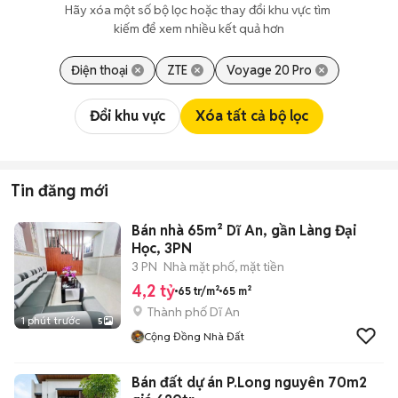
Hãy xóa một số bộ lọc hoặc thay đổi khu vực tìm 
kiếm để xem nhiều kết quả hơn
Điện thoại
ZTE
Voyage 20 Pro
Đổi khu vực
Xóa tất cả bộ lọc
Tin đăng mới
Bán nhà 65m² Dĩ An, gần Làng Đại
Học, 3PN
3 PN
Nhà mặt phố, mặt tiền
4,2 tỷ
65 tr/m²
65 m²
Thành phố Dĩ An
1 phút trước
5
Cộng Đồng Nhà Đất
Bán đất dự án P.Long nguyên 70m2