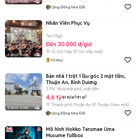
2 phút trước
4
Cộng Đồng Nhà Đất
Nhân Viên Phục Vụ
Tao Ngộ
Đến 30.000 đ/giờ
Q. Gò Vấp
(
P. Gò Vấp
mới)
2 phút trước
2
T
Tố Như
Bán nhà 1 trệt 1 lầu góc 2 mặt tiền,
Thuận An, Bình Dương
3 PN
Nhà mặt phố, mặt tiền
4,6 tỷ
51 tr/m²
91 m²
Thành phố Thuận An
(
P. Thuận Giao
mới)
2 phút trước
4
Cộng Đồng Nhà Đất
Mô hình Hokko Tarumae Uma
Musume fullbox