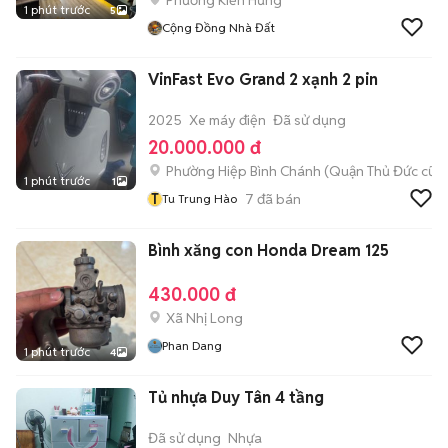
Phường Kiến Hưng
1 phút trước
5
Cộng Đồng Nhà Đất
VinFast Evo Grand 2 xạnh 2 pin
2025
Xe máy điện
Đã sử dụng
20.000.000 đ
Phường Hiệp Bình Chánh (Quận Thủ Đức cũ)
1 phút trước
1
T
7
đã bán
Tu Trung Hào
Bình xăng con Honda Dream 125
430.000 đ
Xã Nhị Long
Phan Dang
1 phút trước
4
Tủ nhựa Duy Tân 4 tầng
Đã sử dụng
Nhựa