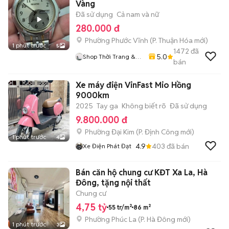
Vàng
Đã sử dụng
Cả nam và nữ
280.000 đ
Phường Phước Vĩnh
(
P. Thuận Hóa
mới)
1 phút trước
5
1472
đã
5.0
Shop Thời Trang &
bán
Phụ Kiện Lucy-Hoang
Xe máy điện VinFast Mio Hồng
9000km
2025
Tay ga
Không biết rõ
Đã sử dụng
9.800.000 đ
Phường Đại Kim
(
P. Định Công
mới)
1 phút trước
4
4.9
403
đã bán
Xe Điện Phát Đạt
Bán căn hộ chung cư KĐT Xa La, Hà
Đông, tặng nội thất
Chung cư
4,75 tỷ
55 tr/m²
86 m²
Phường Phúc La
(
P. Hà Đông
mới)
1 phút trước
3