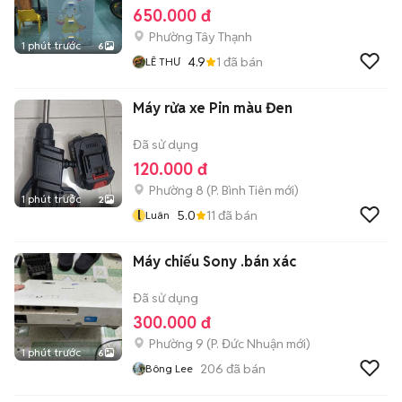
650.000 đ
Phường Tây Thạnh
1 phút trước
6
4.9
1
đã bán
LÊ THƯ
Máy rửa xe Pin màu Đen
Đã sử dụng
120.000 đ
Phường 8
(
P. Bình Tiên
mới)
1 phút trước
2
l
5.0
11
đã bán
Luân
Máy chiếu Sony .bán xác
Đã sử dụng
300.000 đ
Phường 9
(
P. Đức Nhuận
mới)
1 phút trước
6
206
đã bán
Bông Lee