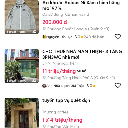
Áo khoác Adidas Nỉ Xám chính hãng
moi 97%
Đã sử dụng
Cả nam và nữ
200.000 đ
Phường Phước Long A (Quận 9 cũ)
1 phút trước
3
N
5.0
243
đã bán
Nguyễn Tấn Lực
CHO THUÊ NHÀ MAN THIỆN- 3 TẦNG
3PN3WC nhà mới
3 PN
Nhà ngõ, hẻm
11 triệu/tháng
60 m²
Phường Tăng Nhơn Phú A (Quận 9 cũ)
1 phút trước
5
5.0
Anh Nhà Ngon Giá Thật
tuyển tạp vụ quét dọn
Thương coffee
Từ 4 triệu/tháng
Phường Văn Miếu