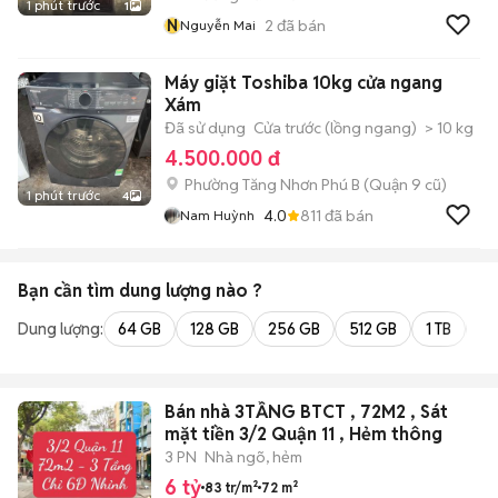
1 phút trước
1
N
2
đã bán
Nguyễn Mai
Máy giặt Toshiba 10kg cửa ngang
Xám
Đã sử dụng
Cửa trước (lồng ngang)
> 10 kg
4.500.000 đ
Phường Tăng Nhơn Phú B (Quận 9 cũ)
1 phút trước
4
4.0
811
đã bán
Nam Huỳnh
Bạn cần tìm
dung lượng
nào ?
Dung lượng:
64 GB
128 GB
256 GB
512 GB
1 TB
2 
Bán nhà 3TẦNG BTCT , 72M2 , Sát
mặt tiền 3/2 Quận 11 , Hẻm thông
3 PN
Nhà ngõ, hẻm
6 tỷ
83 tr/m²
72 m²