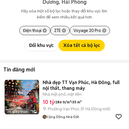
Dương, Hải Phòng
Hãy xóa một số bộ lọc hoặc thay đổi khu vực tìm 
kiếm để xem nhiều kết quả hơn
Điện thoại
ZTE
Voyage 20 Pro
Đổi khu vực
Xóa tất cả bộ lọc
Tin đăng mới
Nhà đẹp TT Vạn Phúc, Hà Đông, full
nội thất, thang máy
Nhà mặt phố, mặt tiền
10 tỷ
286 tr/m²
35 m²
Phường Vạn Phúc
(
P. Hà Đông
mới)
38 giây trước
3
Cộng Đồng Nhà Đất