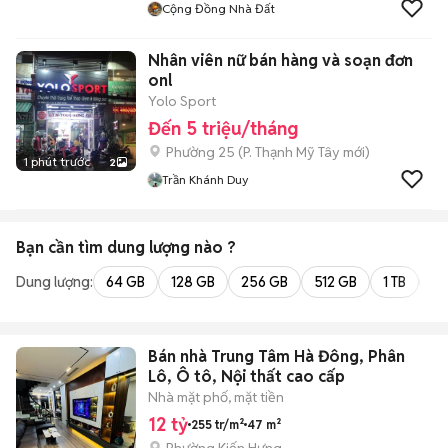
Cộng Đồng Nhà Đất
Nhân viên nữ bán hàng và soạn đơn
onl
Yolo Sport
Đến 5 triệu/tháng
Phường 25
(
P. Thạnh Mỹ Tây
mới)
1 phút trước
2
Trần Khánh Duy
Bạn cần tìm
dung lượng
nào ?
Dung lượng:
64 GB
128 GB
256 GB
512 GB
1 TB
2 
Bán nhà Trung Tâm Hà Đông, Phân
Lô, Ô tô, Nội thất cao cấp
Nhà mặt phố, mặt tiền
12 tỷ
255 tr/m²
47 m²