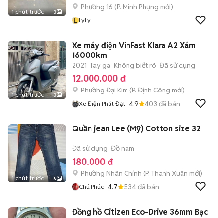
Phường 16
(
P. Minh Phụng
mới)
1 phút trước
3
L
LyLy
Xe máy điện VinFast Klara A2 Xám
16000km
2021
Tay ga
Không biết rõ
Đã sử dụng
12.000.000 đ
Phường Đại Kim
(
P. Định Công
mới)
1 phút trước
3
4.9
403
đã bán
Xe Điện Phát Đạt
Quần jean Lee (Mỹ) Cotton size 32
Đã sử dụng
Đồ nam
180.000 đ
Phường Nhân Chính
(
P. Thanh Xuân
mới)
1 phút trước
6
4.7
534
đã bán
Chú Phúc
Đồng hồ Citizen Eco-Drive 36mm Bạc