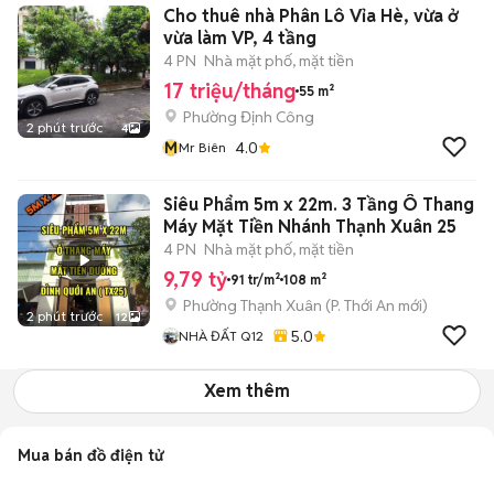
Cho thuê nhà Phân Lô Vỉa Hè, vừa ở
vừa làm VP, 4 tầng
4 PN
Nhà mặt phố, mặt tiền
17 triệu/tháng
55 m²
Phường Định Công
2 phút trước
4
M
4.0
Mr Biên
Siêu Phẩm 5m x 22m. 3 Tầng Ô Thang
Máy Mặt Tiền Nhánh Thạnh Xuân 25
4 PN
Nhà mặt phố, mặt tiền
9,79 tỷ
91 tr/m²
108 m²
Phường Thạnh Xuân
(
P. Thới An
mới)
2 phút trước
12
5.0
NHÀ ĐẤT Q12
Xem thêm
Mua bán đồ điện tử