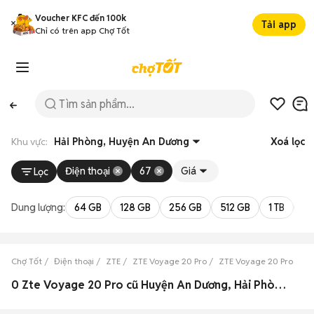
Voucher KFC đến 100k
Tải app
Chỉ có trên app Chợ Tốt
Khu vực:
Hải Phòng, Huyện An Dương
Xoá lọc
Điện thoại
67
Giá
Lọc
Dung lượng:
64 GB
128 GB
256 GB
512 GB
1 TB
2 
Chợ Tốt
Điện thoại
ZTE
ZTE Voyage 20 Pro
ZTE Voyage 20 Pro Hải 
0 Zte Voyage 20 Pro cũ Huyện An Dương, Hải Phòng đẹp