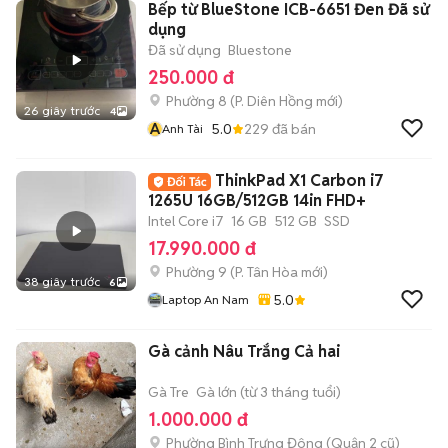
Bếp từ BlueStone ICB-6651 Đen Đã sử
dụng
Đã sử dụng
Bluestone
250.000 đ
Phường 8
(
P. Diên Hồng
mới)
26 giây trước
4
A
5.0
229
đã bán
Anh Tài
ThinkPad X1 Carbon i7
1265U 16GB/512GB 14in FHD+
Intel Core i7
16 GB
512 GB
SSD
17.990.000 đ
Phường 9
(
P. Tân Hòa
mới)
38 giây trước
6
5.0
Laptop An Nam
Gà cảnh Nâu Trắng Cả hai
Gà Tre
Gà lớn (từ 3 tháng tuổi)
1.000.000 đ
Phường Bình Trưng Đông (Quận 2 cũ)