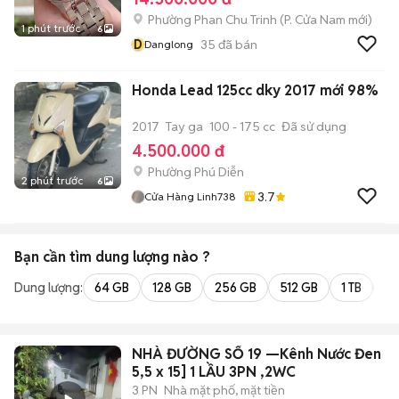
Phường Phan Chu Trinh
(
P. Cửa Nam
mới)
1 phút trước
6
D
35
đã bán
Danglong
Honda Lead 125cc dky 2017 mới 98%
2017
Tay ga
100 - 175 cc
Đã sử dụng
4.500.000 đ
Phường Phú Diễn
2 phút trước
6
3.7
Cửa Hàng Linh738
Bạn cần tìm
dung lượng
nào ?
Dung lượng:
64 GB
128 GB
256 GB
512 GB
1 TB
2 
NHÀ ĐƯỜNG SỐ 19 —Kênh Nước Đen —[
5,5 x 15] 1 LẦU 3PN ,2WC
3 PN
Nhà mặt phố, mặt tiền