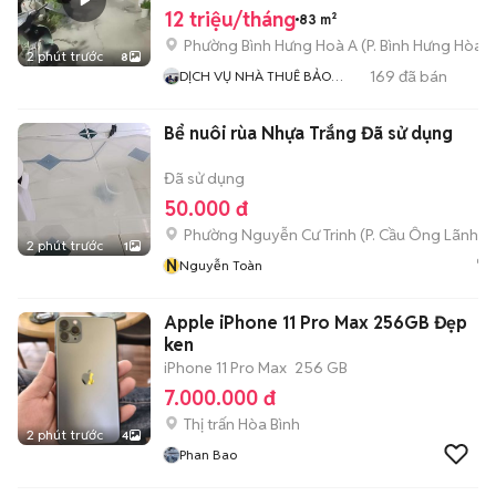
12 triệu/tháng
83 m²
Phường Bình Hưng Hoà A
(
P. Bình Hưng Hòa
m
2 phút trước
8
169
đã bán
DỊCH VỤ NHÀ THUÊ BẢO
NGUYỄN
Bể nuôi rùa Nhựa Trắng Đã sử dụng
Đã sử dụng
50.000 đ
Phường Nguyễn Cư Trinh
(
P. Cầu Ông Lãnh
mớ
2 phút trước
1
N
Nguyễn Toàn
Apple iPhone 11 Pro Max 256GB Đẹp
ken
iPhone 11 Pro Max
256 GB
7.000.000 đ
Thị trấn Hòa Bình
2 phút trước
4
Phan Bao