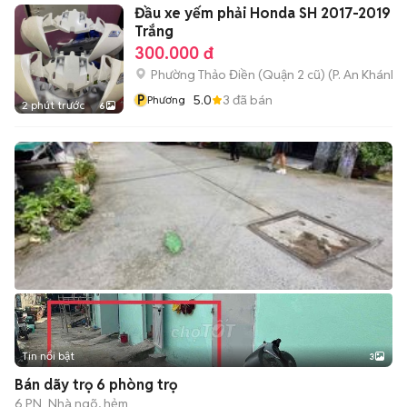
Đầu xe yếm phải Honda SH 2017-2019
Trắng
300.000 đ
Phường Thảo Điền (Quận 2 cũ)
(
P. An Khánh
m
P
5.0
3
đã bán
Phương
2 phút trước
6
Tin nổi bật
3
Bán dãy trọ 6 phòng trọ
6 PN
Nhà ngõ, hẻm