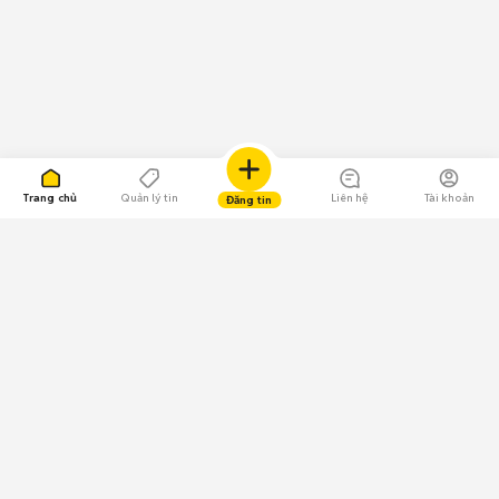
Trang chủ
Quản lý tin
Liên hệ
Tài khoản
Đăng tin
109.000 Bình chọn
Tải ứng dụng Chợ Tốt
Về Chợ Tốt
Quy chế sàn