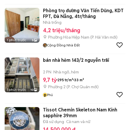
Phòng trọ đường Văn Tiến Dũng, KDT
FPT, Đà Nẵng, 4tr/tháng
Nhà trống
4,2 triệu/tháng
Phường Hòa Hiệp Nam
(
P. Hải Vân
mới)
1 phút trước
5
Cộng Đồng Nhà Đất
bán nhà hẻm 143/2 nguyễn trãi
2 PN
Nhà ngõ, hẻm
9,7 tỷ
295 tr/m²
33 m²
Phường 2
(
P. Chợ Quán
mới)
1 phút trước
10
p
Phú
Tissot Chemin Skeleton Nam Kính
sapphire 39mm
Đã sử dụng
Cả nam và nữ
14.500.000 đ