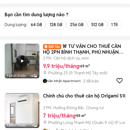
Bạn cần tìm
dung lượng
nào ?
Dung lượng:
64 GB
128 GB
256 GB
512 GB
1 TB
2 
🚨 TƯ VẤN CHO THUÊ CĂN
HỘ 2PN BÌNH THẠNH, PHÚ NHUẬN
GIÁ CHỈ TỪ 10tr 💖
2 PN
Căn hộ dịch vụ, mini
9,9 triệu/tháng
65 m²
Phường 25
(
P. Thạnh Mỹ Tây
mới)
1 phút trước
12
2
đã bán
Văn Nhật Apartment
Chính chủ cho thuê căn hộ Origami S10.
2 PN
Hướng Đông Bắc
Chung cư
7 triệu/tháng
55 m²
Phường Long Thạnh Mỹ (Quận 9 cũ)
(
P. Long
1 phút trước
3