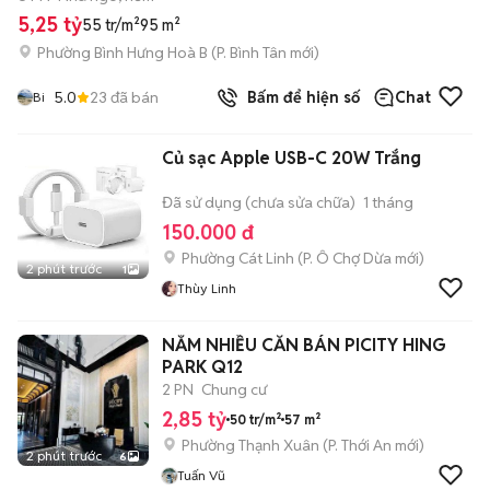
5,25 tỷ
55 tr/m²
95 m²
Phường Bình Hưng Hoà B
(
P. Bình Tân
mới)
5.0
23
đã bán
Bấm để hiện số
Chat
Bi
Củ sạc Apple USB-C 20W Trắng
Đã sử dụng (chưa sửa chữa)
1 tháng
150.000 đ
Phường Cát Linh
(
P. Ô Chợ Dừa
mới)
2 phút trước
1
Thùy Linh
NẮM NHIỀU CĂN BÁN PICITY HING
PARK Q12
2 PN
Chung cư
2,85 tỷ
50 tr/m²
57 m²
Phường Thạnh Xuân
(
P. Thới An
mới)
2 phút trước
6
Tuấn Vũ