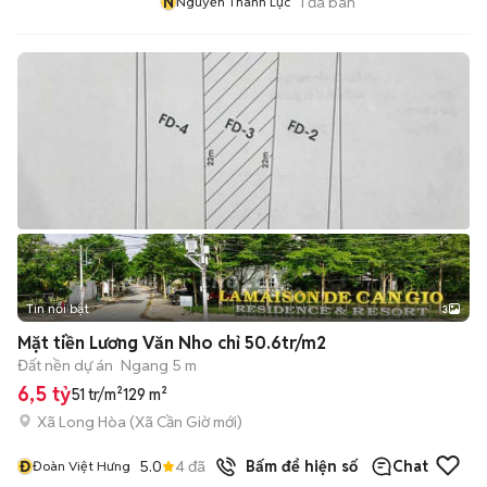
N
1
đã bán
Nguyễn Thành Lực
Tin nổi bật
3
Mặt tiền Lương Văn Nho chỉ 50.6tr/m2
Đất nền dự án
Ngang 5 m
6,5 tỷ
51 tr/m²
129 m²
Xã Long Hòa
(
Xã Cần Giờ
mới)
Đ
5.0
4
đã bán
Bấm để hiện số
Chat
Đoàn Việt Hưng