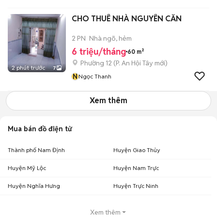
CHO THUÊ NHÀ NGUYÊN CĂN
2 PN
Nhà ngõ, hẻm
6 triệu/tháng
60 m²
Phường 12
(
P. An Hội Tây
mới)
2 phút trước
7
N
Ngọc Thanh
Xem thêm
Mua bán đồ điện tử
Thành phố Nam Định
Huyện Giao Thủy
Huyện Mỹ Lộc
Huyện Nam Trực
Huyện Nghĩa Hưng
Huyện Trực Ninh
Xem thêm