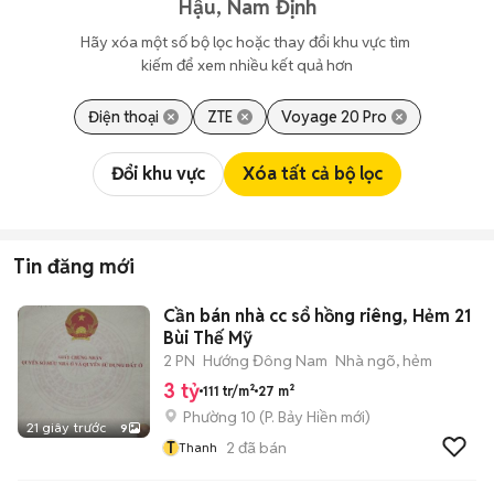
Hậu, Nam Định
Hãy xóa một số bộ lọc hoặc thay đổi khu vực tìm 
kiếm để xem nhiều kết quả hơn
Điện thoại
ZTE
Voyage 20 Pro
Đổi khu vực
Xóa tất cả bộ lọc
Tin đăng mới
Cần bán nhà cc sổ hồng riêng, Hẻm 21
Bùi Thế Mỹ
2 PN
Hướng Đông Nam
Nhà ngõ, hẻm
3 tỷ
111 tr/m²
27 m²
Phường 10
(
P. Bảy Hiền
mới)
21 giây trước
9
T
2
đã bán
Thanh