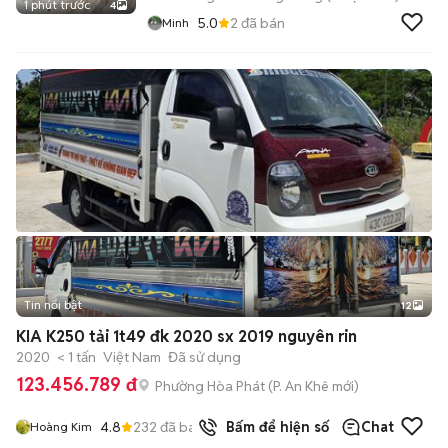
1 phút trước
4
5.0
2
đã bán
Minh
Tin nổi bật
12
+
2
KIA K250 tải 1t49 đk 2020 sx 2019 nguyên rin
2020
< 1 tấn
Việt Nam
Đã sử dụng
123.456.789 đ
Phường Hòa Phát
(
P. An Khê
mới)
4.8
232
đã bán
Bấm để hiện số
Chat
Hoàng Kim