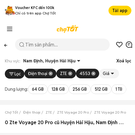
Voucher KFC đến 100k
Tải app
Chỉ có trên app Chợ Tốt
Khu vực:
Nam Định, Huyện Hải Hậu
Xoá lọc
Điện thoại
ZTE
4553
Giá
Lọc
Dung lượng:
64 GB
128 GB
256 GB
512 GB
1 TB
2 
Chợ Tốt
Điện thoại
ZTE
ZTE Voyage 20 Pro
ZTE Voyage 20 Pro Nam
0 Zte Voyage 20 Pro cũ Huyện Hải Hậu, Nam Định đẹp