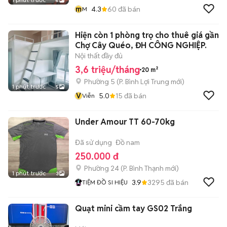
6
m
4.3
60
đã bán
M
Hiện còn 1 phòng trọ cho thuê giá gần
Chợ Cây Quéo, ĐH CÔNG NGHIỆP.
Nội thất đầy đủ
3,6 triệu/tháng
20 m²
Phường 5
(
P. Bình Lợi Trung
mới)
1 phút trước
5
V
5.0
15
đã bán
Viễn
Under Amour TT 60-70kg
Đã sử dụng
Đồ nam
250.000 đ
Phường 24
(
P. Bình Thạnh
mới)
1 phút trước
3
3.9
3295
đã bán
TIỆM ĐỒ SI HIỆU
Quạt mini cầm tay GS02 Trắng