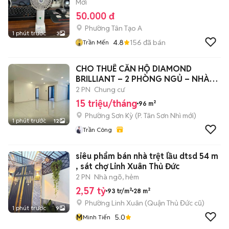
Mới
50.000 đ
Phường Tân Tạo A
1 phút trước
3
4.8
156
đã bán
Trần Mến
CHO THUÊ CĂN HỘ DIAMOND
BRILLIANT – 2 PHÒNG NGỦ – NHÀ
ĐẸP
2 PN
Chung cư
15 triệu/tháng
96 m²
Phường Sơn Kỳ
(
P. Tân Sơn Nhì
mới)
1 phút trước
12
Trần Công
siêu phẩm bán nhà trệt lầu dtsd 54 m
, sát chợ Linh Xuân Thủ Đức
2 PN
Nhà ngõ, hẻm
2,57 tỷ
93 tr/m²
28 m²
Phường Linh Xuân (Quận Thủ Đức cũ)
1 phút trước
9
M
5.0
Minh Tiến