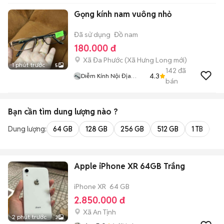
Gọng kính nam vuông nhỏ
Đã sử dụng
Đồ nam
180.000 đ
Xã Đa Phước
(
Xã Hưng Long
mới)
1 phút trước
5
142
đã
4.3
Diễm Kính Nội Địa
bán
Nhật
Bạn cần tìm
dung lượng
nào ?
Dung lượng:
64 GB
128 GB
256 GB
512 GB
1 TB
2 
Apple iPhone XR 64GB Trắng
iPhone XR
64 GB
2.850.000 đ
Xã An Tịnh
2 phút trước
3