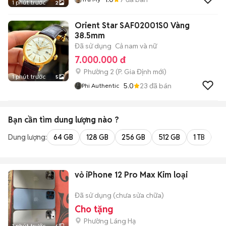
1 phút trước
2
Orient Star SAF02001S0 Vàng
38.5mm
Đã sử dụng
Cả nam và nữ
7.000.000 đ
Phường 2
(
P. Gia Định
mới)
1 phút trước
5
5.0
23
đã bán
Phi Authentic
Bạn cần tìm
dung lượng
nào ?
Dung lượng:
64 GB
128 GB
256 GB
512 GB
1 TB
2 
vỏ iPhone 12 Pro Max Kim loại
Đã sử dụng (chưa sửa chữa)
Cho tặng
Phường Láng Hạ
1 phút trước