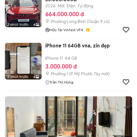
2026
Mới
Điện
Tự động
664.000.000 đ
Phường Long Bình (Quận 9 cũ)
2 phút trước
6
Hữu Tài Vinfast VFX
iPhone 11 64GB vna, zin đẹp
iPhone 11
64 GB
3.000.000 đ
Phường 1
(
P. Mỹ Phước Tây
mới)
2 phút trước
6
Trần Thị Hùng