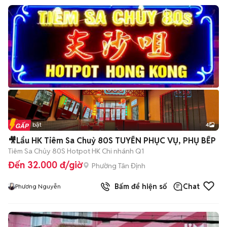
Tin nổi bật
4
🎥Lẩu HK Tiêm Sa Chuỷ 80S TUYỂN PHỤC VỤ, PHỤ BẾP
Tiêm Sa Chủy 80S Hotpot HK Chi nhánh Q1
Đến 32.000 đ/giờ
Phường Tân Định
Bấm để hiện số
Chat
Phương Nguyễn