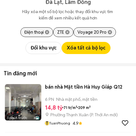
Đà Lạt, Lâm Đồng
Hãy xóa một số bộ lọc hoặc thay đổi khu vực tìm 
kiếm để xem nhiều kết quả hơn
Điện thoại
ZTE
Voyage 20 Pro
Đổi khu vực
Xóa tất cả bộ lọc
Tin đăng mới
bán nhà Mặt tiền Hà Huy Giáp Q12
6 PN
Nhà mặt phố, mặt tiền
14,8 tỷ
71 tr/m²
209 m²
Phường Thạnh Xuân
(
P. Thới An
mới)
1 phút trước
3
T
4.9
TuanPhuong