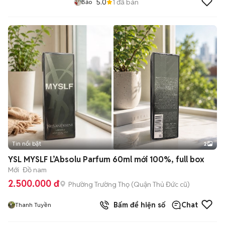
5.0
1
đã bán
Bảo
Tin nổi bật
2
YSL MYSLF L’Absolu Parfum 60ml mới 100%, full box
Mới
Đồ nam
2.500.000 đ
Phường Trường Thọ (Quận Thủ Đức cũ)
Bấm để hiện số
Chat
Thanh Tuyền