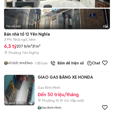
Tin nổi bật
6
+
2
Bán nhà tổ 12 Yên Nghĩa
3 PN
Nhà ngõ, hẻm
6,3 tỷ
207 tr/m²
31 m²
Phường Yên Nghĩa
1
đã bán
Bấm để hiện số
Chat
VŨ ĐỨC PHƯƠNG
GIAO GAS BẰNG XE HONDA
Gas Bình Minh
Đến 50 triệu/tháng
Phường 10
(
P. Gò Vấp
mới)
2 phút trước
1
Gas Bình Minh