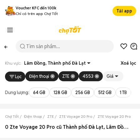
Voucher KFC đến 100k
Tải app
Chỉ có trên app Chợ Tốt
Khu vực:
Lâm Đồng, Thành phố Đà Lạt
Xoá lọc
Điện thoại
ZTE
4553
Giá
Lọc
Dung lượng:
64 GB
128 GB
256 GB
512 GB
1 TB
2 
Chợ Tốt
Điện thoại
ZTE
ZTE Voyage 20 Pro
ZTE Voyage 20 Pro Lâm
0 Zte Voyage 20 Pro cũ Thành phố Đà Lạt, Lâm Đồng đẹp