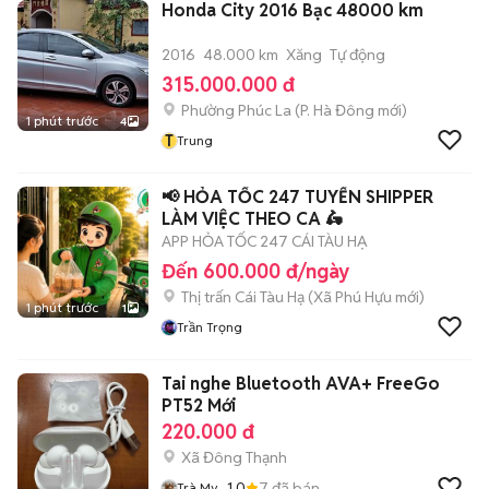
Honda City 2016 Bạc 48000 km
2016
48.000 km
Xăng
Tự động
315.000.000 đ
Phường Phúc La
(
P. Hà Đông
mới)
1 phút trước
4
T
Trung
📢 HỎA TỐC 247 TUYỂN SHIPPER
LÀM VIỆC THEO CA 🛵
APP HỎA TỐC 247 CÁI TÀU HẠ
Đến 600.000 đ/ngày
Thị trấn Cái Tàu Hạ
(
Xã Phú Hựu
mới)
1 phút trước
1
Trần Trọng
Tai nghe Bluetooth AVA+ FreeGo
PT52 Mới
220.000 đ
Xã Đông Thạnh
1.0
7
đã bán
Trà My