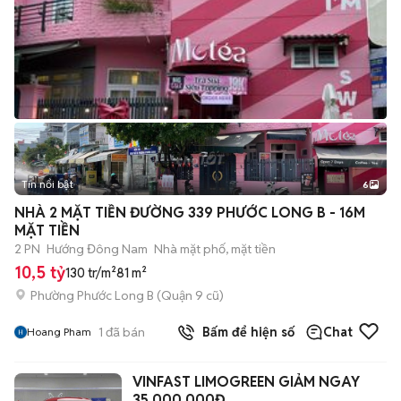
Tin nổi bật
6
+
2
NHÀ 2 MẶT TIỀN ĐƯỜNG 339 PHƯỚC LONG B - 16M
MẶT TIỀN
2 PN
Hướng Đông Nam
Nhà mặt phố, mặt tiền
10,5 tỷ
130 tr/m²
81 m²
Phường Phước Long B (Quận 9 cũ)
1
đã bán
Bấm để hiện số
Chat
Hoang Pham
VINFAST LIMOGREEN GIẢM NGAY
35.000.000Đ