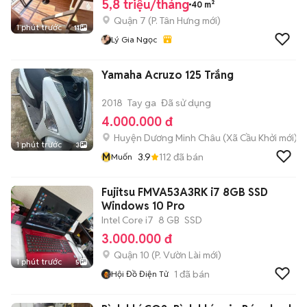
5,8 triệu/tháng
40 m²
Quận 7
(
P. Tân Hưng
mới)
1 phút trước
11
Lý Gia Ngọc
Yamaha Acruzo 125 Trắng
2018
Tay ga
Đã sử dụng
4.000.000 đ
Huyện Dương Minh Châu
(
Xã Cầu Khởi
mới)
1 phút trước
3
M
3.9
112
đã bán
Muốn
Fujitsu FMVA53A3RK i7 8GB SSD
Windows 10 Pro
Intel Core i7
8 GB
SSD
3.000.000 đ
Quận 10
(
P. Vườn Lài
mới)
1 phút trước
5
1
đã bán
Hội Đồ Điện Tử