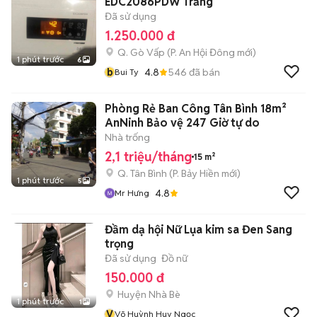
EDC2086PDW Trắng
Đã sử dụng
1.250.000 đ
Q. Gò Vấp
(
P. An Hội Đông
mới)
1 phút trước
6
b
4.8
546
đã bán
Bui Ty
Phòng Rẻ Ban Công Tân Bình 18m²
AnNinh Bảo vệ 247 Giờ tự do
Nhà trống
2,1 triệu/tháng
15 m²
Q. Tân Bình
(
P. Bảy Hiền
mới)
1 phút trước
5
4.8
Mr Hưng
Đầm dạ hội Nữ Lụa kim sa Đen Sang
trọng
Đã sử dụng
Đồ nữ
150.000 đ
Huyện Nhà Bè
1 phút trước
1
V
Võ Huỳnh Huy Ngọc