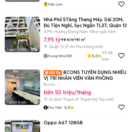
T
Trần Linh
Nhà Phố 5Tầng Thang Máy. Dài 20M,
Đủ Tiện Nghi, Sẹc Ngắn TL37, Quận 12
4 PN
Hướng Đông Nam
Nhà ngõ, hẻm
7,95 tỷ
98 tr/m²
81 m²
Quận 12
(
P. An Phú Đông
mới)
1 phút trước
12
59
đã
5.0
Trung Nhà Đất
bán
0901888734
BCONS TUYỂN DỤNG NHIỀU
VỊ TRÍ NHÂN VIÊN VĂN PHÒNG
Bcons
Đến 50 triệu/tháng
Q. Bình Thạnh
(
P. Thạnh Mỹ Tây
mới)
1 phút trước
1
5.0
Thu Trần
Oppo A6T 128GB