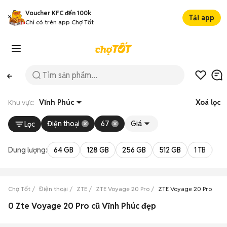
Voucher KFC đến 100k
Tải app
Chỉ có trên app Chợ Tốt
Khu vực:
Vĩnh Phúc
Xoá lọc
Điện thoại
67
Giá
Lọc
Dung lượng:
64 GB
128 GB
256 GB
512 GB
1 TB
2 
Chợ Tốt
Điện thoại
ZTE
ZTE Voyage 20 Pro
ZTE Voyage 20 Pro Vĩnh
0 Zte Voyage 20 Pro cũ Vĩnh Phúc đẹp