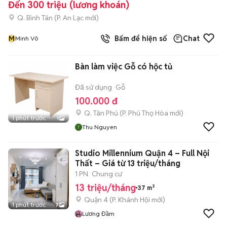
Đến 300 triệu (lương khoán)
Q. Bình Tân
(
P. An Lạc
mới)
M
Bấm để hiện số
Chat
Minh Võ
Bàn làm việc Gỗ có hộc tủ
Đã sử dụng
Gỗ
100.000 đ
Q. Tân Phú
(
P. Phú Thọ Hòa
mới)
1 phút trước
1
Thu Nguyen
Studio Millennium Quận 4 – Full Nội
Thất – Giá từ 13 triệu/tháng
1 PN
Chung cư
13 triệu/tháng
37 m²
Quận 4
(
P. Khánh Hội
mới)
1 phút trước
7
Lương Đầm