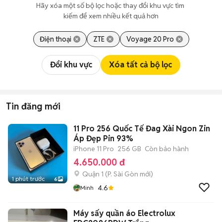
Hãy xóa một số bộ lọc hoặc thay đổi khu vực tìm 
kiếm để xem nhiều kết quả hơn
Điện thoại
ZTE
Voyage 20 Pro
Đổi khu vực
Xóa tất cả bộ lọc
Tin đăng mới
11 Pro 256 Quốc Tế Đag Xài Ngon Zin
Áp Đẹp Pin 93%
iPhone 11 Pro
256 GB
Còn bảo hành
4.650.000 đ
Quận 1
(
P. Sài Gòn
mới)
1 phút trước
6
4.6
Minh
Máy sấy quần áo Electrolux