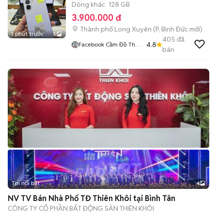
Dòng khác
128 GB
3.900.000 đ
Thành phố Long Xuyên
(
P. Bình Đức
mới)
1 phút trước
5
405
đã
4.8
Facebook Cầm Đồ Thúy
bán
Vân
Tin nổi bật
4
NV TV Bán Nhà Phố TĐ Thiên Khôi tại Bình Tân
CÔNG TY CỔ PHẦN BẤT ĐỘNG SẢN THIÊN KHÔI