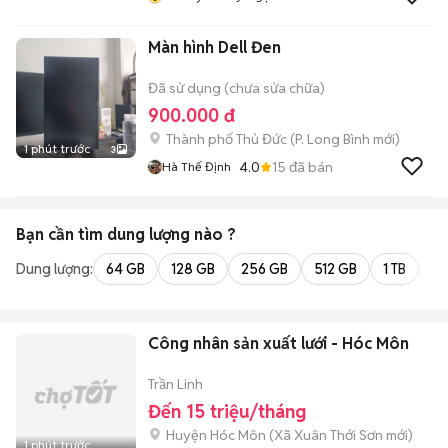
Màn hình Dell Đen
Đã sử dụng (chưa sửa chữa)
900.000 đ
Thành phố Thủ Đức
(
P. Long Bình
mới)
1 phút trước
3
4.0
15
đã bán
Hà Thế Định
Bạn cần tìm
dung lượng
nào ?
Dung lượng:
64 GB
128 GB
256 GB
512 GB
1 TB
2 
Công nhân sản xuất lưới - Hóc Môn
Trần Linh
Đến 15 triệu/tháng
Huyện Hóc Môn
(
Xã Xuân Thới Sơn
mới)
1 phút trước