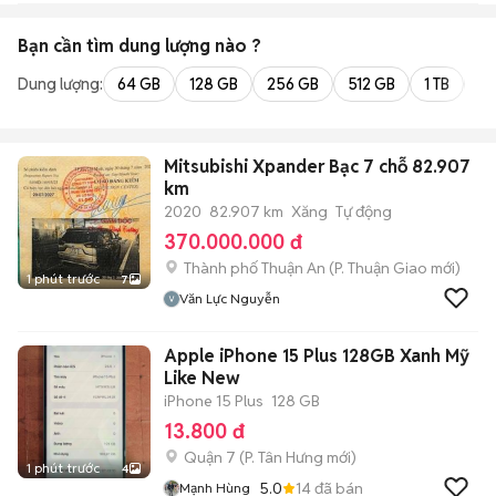
Bạn cần tìm
dung lượng
nào ?
Dung lượng:
64 GB
128 GB
256 GB
512 GB
1 TB
2 
Mitsubishi Xpander Bạc 7 chỗ 82.907
km
2020
82.907 km
Xăng
Tự động
370.000.000 đ
Thành phố Thuận An
(
P. Thuận Giao
mới)
1 phút trước
7
Văn Lực Nguyễn
Apple iPhone 15 Plus 128GB Xanh Mỹ
Like New
iPhone 15 Plus
128 GB
13.800 đ
Quận 7
(
P. Tân Hưng
mới)
1 phút trước
4
5.0
14
đã bán
Mạnh Hùng