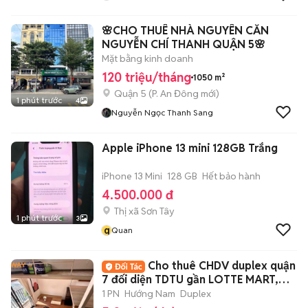
🌸CHO THUÊ NHÀ NGUYÊN CĂN
NGUYỄN CHÍ THANH QUẬN 5🌸
Mặt bằng kinh doanh
120 triệu/tháng
1050 m²
Quận 5
(
P. An Đông
mới)
1 phút trước
4
Nguyễn Ngọc Thanh Sang
Apple iPhone 13 mini 128GB Trắng
iPhone 13 Mini
128 GB
Hết bảo hành
4.500.000 đ
Thị xã Sơn Tây
1 phút trước
3
q
Quan
Cho thuê CHDV duplex quận
7 đối diện TDTU gần LOTTE MART,
10p qua Q1
1 PN
Hướng Nam
Duplex