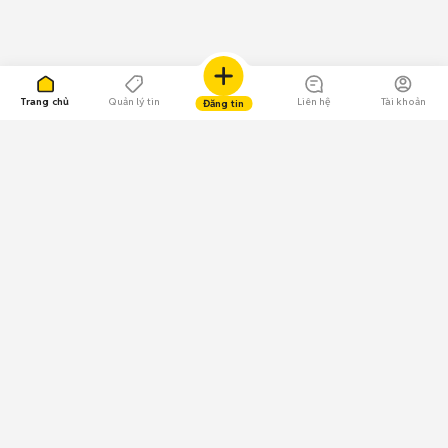
Trang chủ
Quản lý tin
Liên hệ
Tài khoản
Đăng tin
109.000 Bình chọn
Tải ứng dụng Chợ Tốt
Về Chợ Tốt
Quy chế sàn
Chính sách bảo mật
Giải quyết tranh chấp
CÔNG TY TNHH CHỢ TỐT - Người đại diện theo pháp luật:
Nguyễn Trọng Tấn; GPDKKD: 0312120782 do Sở KH & ĐT TP.HCM cấp ngày
11/01/2013;