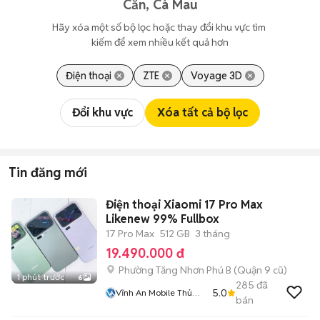
Căn, Cà Mau
Hãy xóa một số bộ lọc hoặc thay đổi khu vực tìm 
kiếm để xem nhiều kết quả hơn
Điện thoại
ZTE
Voyage 3D
Đổi khu vực
Xóa tất cả bộ lọc
Tin đăng mới
Điện thoại Xiaomi 17 Pro Max
Likenew 99% Fullbox
17 Pro Max
512 GB
3 tháng
19.490.000 đ
Phường Tăng Nhơn Phú B (Quận 9 cũ)
1 phút trước
6
285
đã
5.0
Vĩnh An Mobile Thủ
bán
Đức