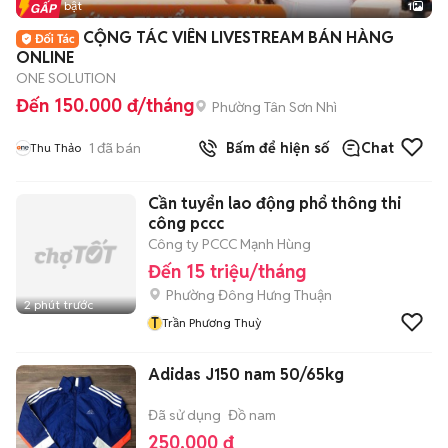
Tin nổi bật
1
CỘNG TÁC VIÊN LIVESTREAM BÁN HÀNG
ONLINE
ONE SOLUTION
Đến 150.000 đ/tháng
Phường Tân Sơn Nhì
1
đã bán
Bấm để hiện số
Chat
Thu Thảo
Cần tuyển lao động phổ thông thi
công pccc
Công ty PCCC Mạnh Hùng
Đến 15 triệu/tháng
Phường Đông Hưng Thuận
2 phút trước
T
Trần Phương Thuỳ
Adidas J150 nam 50/65kg
Đã sử dụng
Đồ nam
250.000 đ