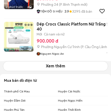
Phường 24
(
P. Bình Thạnh
mới)
2 phút trước
4
3.9
3295
đã bán
TIỆM ĐỒ SI HIỆU
Dép Crocs Classic Platform Nữ Trắng Si
40
Mới
Cả nam và nữ
900.000 đ
Phường Nguyễn Cư Trinh
(
P. Cầu Ông Lãnh
mớ
2 phút trước
4
Nguyen Ngoc An
Xem thêm
Mua bán đồ điện tử
Thành phố Cà Mau
Huyện Cái Nước
Huyện Đầm Dơi
Huyện Ngọc Hiển
Huyện Phú Tân
Huyện Thới Bình