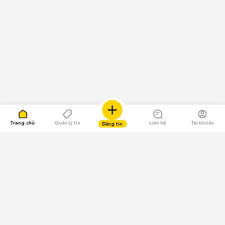
Trang chủ
Quản lý tin
Liên hệ
Tài khoản
Đăng tin
109.000 Bình chọn
Tải ứng dụng Chợ Tốt