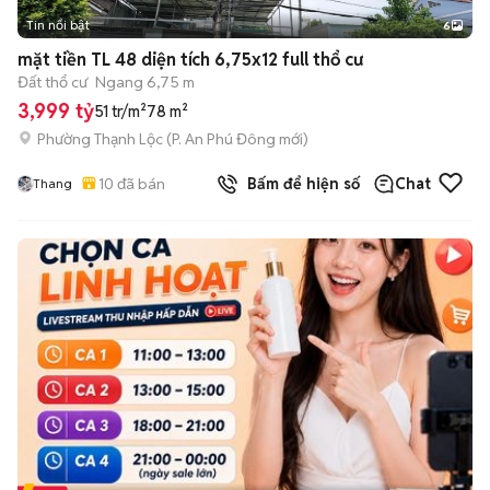
Tin nổi bật
6
+
2
mặt tiền TL 48 diện tích 6,75x12 full thổ cư
Đất thổ cư
Ngang 6,75 m
3,999 tỷ
51 tr/m²
78 m²
Phường Thạnh Lộc
(
P. An Phú Đông
mới)
10
đã bán
Bấm để hiện số
Chat
Thang