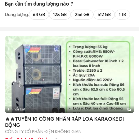
Bạn cần tìm
dung lượng
nào ?
Dung lượng:
64 GB
128 GB
256 GB
512 GB
1 TB
2 
Tin nổi bật
1
🔥🔥TUYỂN 10 CÔNG NHÂN RÁP LOA KARAOKE DI
ĐỘNG
CÔNG TY CỔ PHẦN ĐIỆN KHÔNG GIAN