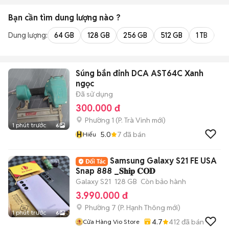
Bạn cần tìm
dung lượng
nào ?
Dung lượng:
64 GB
128 GB
256 GB
512 GB
1 TB
2 
Súng bắn đinh DCA AST64C Xanh
ngọc
Đã sử dụng
300.000 đ
Phường 1
(
P. Trà Vinh
mới)
1 phút trước
6
H
5.0
7
đã bán
Hiếu
Samsung Galaxy S21 FE USA
Snap 888 _𝐒𝐡𝐢𝐩 𝐂𝐎𝐃
Galaxy S21
128 GB
Còn bảo hành
3.990.000 đ
Phường 7
(
P. Hạnh Thông
mới)
1 phút trước
6
4.7
412
đã bán
Cửa Hàng Vio Store