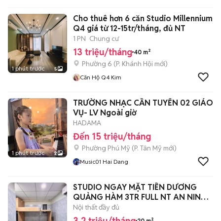
Cho thuê hơn 6 căn Studio Millennium
Q4 giá từ 12-15tr/tháng, đủ NT
1 PN
Chung cư
13 triệu/tháng
40 m²
Phường 6
(
P. Khánh Hội
mới)
1 phút trước
5
Căn Hộ Q4 Kim
TRƯỜNG NHẠC CẦN TUYỂN 02 GIÁO
VỤ- LV Ngoài giờ
HADAMA
Đến 15 triệu/tháng
Phường Phú Mỹ
(
P. Tân Mỹ
mới)
1 phút trước
2
Music01 Hai Dang
STUDIO NGAY MẶT TIỀN DƯƠNG
QUẢNG HÀM 3TR FULL NT AN NINH
NGAY ĐH VL
Nội thất đầy đủ
3,2 triệu/tháng
20 m²