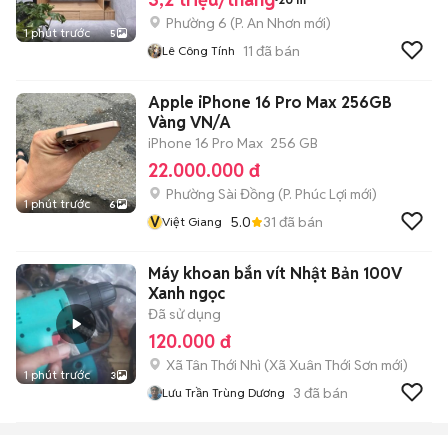
Phường 6
(
P. An Nhơn
mới)
1 phút trước
5
11
đã bán
Lê Công Tính
Apple iPhone 16 Pro Max 256GB
Vàng VN/A
iPhone 16 Pro Max
256 GB
22.000.000 đ
Phường Sài Đồng
(
P. Phúc Lợi
mới)
1 phút trước
6
V
5.0
31
đã bán
Việt Giang
Máy khoan bắn vít Nhật Bản 100V
Xanh ngọc
Đã sử dụng
120.000 đ
Xã Tân Thới Nhì
(
Xã Xuân Thới Sơn
mới)
1 phút trước
3
3
đã bán
Lưu Trần Trùng Dương