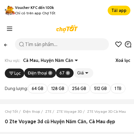
Voucher KFC đến 100k
Tải app
Chỉ có trên app Chợ Tốt
Khu vực:
Cà Mau, Huyện Năm Căn
Xoá lọc
Điện thoại
67
Giá
Lọc
Dung lượng:
64 GB
128 GB
256 GB
512 GB
1 TB
2 
Chợ Tốt
Điện thoại
ZTE
ZTE Voyage 3D
ZTE Voyage 3D Cà Mau
Z
0 Zte Voyage 3d cũ Huyện Năm Căn, Cà Mau đẹp