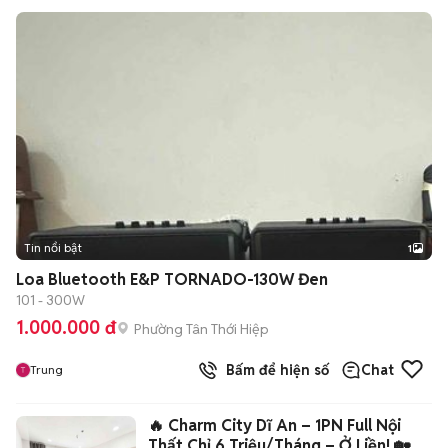
Tin nổi bật
1
Loa Bluetooth E&P TORNADO-130W Đen
101 - 300W
1.000.000 đ
Phường Tân Thới Hiệp
Bấm để hiện số
Chat
Trung
🔥 Charm City Dĩ An – 1PN Full Nội
Thất Chỉ 6 Triệu/Tháng – Ở Liền! 🏡