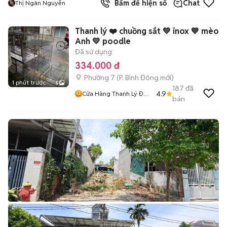
Bấm để hiện số
Chat
Thị Ngân Nguyễn
Thanh lý ❤️ chuồng sắt 💚 inox 💙 mèo
Anh 💛 poodle
Đã sử dụng
334.000 đ
Phường 7
(
P. Bình Đông
mới)
1 phút trước
5
187
đã
4.9
Cửa Hàng Thanh Lý Đồ
bán
Cũ Mới