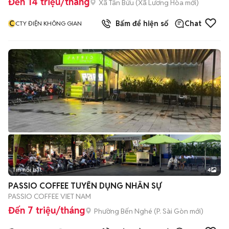
Đến 14 triệu/tháng
Xã Tân Bửu
(
Xã Lương Hòa
mới)
C
Bấm để hiện số
Chat
CTY ĐIỆN KHÔNG GIAN
Tin nổi bật
4
PASSIO COFFEE TUYỂN DỤNG NHÂN SỰ
PASSIO COFFEE VIET NAM
Đến 7 triệu/tháng
Phường Bến Nghé
(
P. Sài Gòn
mới)