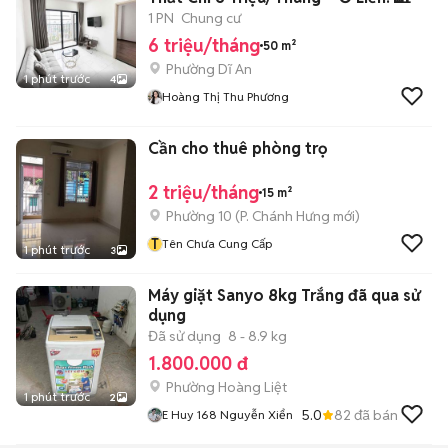
1 PN
Chung cư
6 triệu/tháng
50 m²
Phường Dĩ An
1 phút trước
4
Hoàng Thị Thu Phương
Cần cho thuê phòng trọ
2 triệu/tháng
15 m²
Phường 10
(
P. Chánh Hưng
mới)
T
Tên Chưa Cung Cấp
1 phút trước
3
Máy giặt Sanyo 8kg Trắng đã qua sử
dụng
Đã sử dụng
8 - 8.9 kg
1.800.000 đ
Phường Hoàng Liệt
1 phút trước
2
5.0
82
đã bán
E Huy 168 Nguyễn Xiển