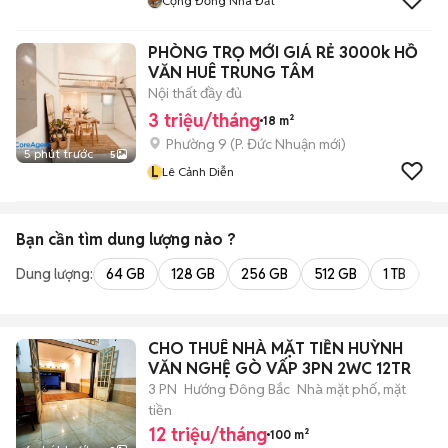
Cộng Đồng Nhà Đất
PHÒNG TRỌ MỚI GIÁ RẺ 3000k HỒ
VĂN HUÊ TRUNG TÂM
Nội thất đầy đủ
3 triệu/tháng
18 m²
Phường 9
(
P. Đức Nhuận
mới)
5 phút trước
5
L
Lê Cảnh Diễn
Bạn cần tìm
dung lượng
nào ?
Dung lượng:
64 GB
128 GB
256 GB
512 GB
1 TB
2 
CHO THUÊ NHÀ MẶT TIỀN HUỲNH
VĂN NGHỆ GÒ VẤP 3PN 2WC 12TR
3 PN
Hướng Đông Bắc
Nhà mặt phố, mặt
tiền
12 triệu/tháng
100 m²