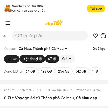
Voucher KFC đến 100k
Tải app
Chỉ có trên app Chợ Tốt
Khu vực:
Cà Mau, Thành phố Cà Mau
Xoá lọc
Điện thoại
67
Giá
Lọc
Dung lượng:
64 GB
128 GB
256 GB
512 GB
1 TB
2 
Chợ Tốt
Điện thoại
ZTE
ZTE Voyage 3D
ZTE Voyage 3D Cà Mau
Z
0 Zte Voyage 3d cũ Thành phố Cà Mau, Cà Mau đẹp