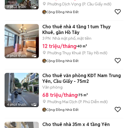
Phường Dịch Vọng
(
P. Cầu Giấy
mới)
3 phút trước
3
Cộng Đồng Nhà Đất
Cho thuê nhà 4 tầng 1 tum Thụy
Khuê, gần Hồ Tây
3 PN
Nhà mặt phố, mặt tiền
12 triệu/tháng
40 m²
Phường Thụy Khuê
(
P. Tây Hồ
mới)
3 phút trước
3
Cộng Đồng Nhà Đất
Cho thuê văn phòng KĐT Nam Trung
Yên, Cầu Giấy - 75m2
Văn phòng
68 triệu/tháng
75 m²
Phường Mai Dịch
(
P. Phú Diễn
mới)
4 phút trước
5
Cộng Đồng Nhà Đất
Cho thuê nhà 35m x 4 tầng Yên