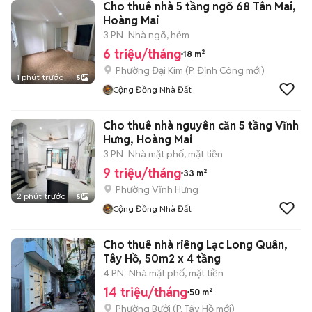
Cho thuê nhà 5 tầng ngõ 68 Tân Mai,
Hoàng Mai
3 PN
Nhà ngõ, hẻm
6 triệu/tháng
18 m²
Phường Đại Kim
(
P. Định Công
mới)
1 phút trước
5
Cộng Đồng Nhà Đất
Cho thuê nhà nguyên căn 5 tầng Vĩnh
Hưng, Hoàng Mai
3 PN
Nhà mặt phố, mặt tiền
9 triệu/tháng
33 m²
Phường Vĩnh Hưng
2 phút trước
5
Cộng Đồng Nhà Đất
Cho thuê nhà riêng Lạc Long Quân,
Tây Hồ, 50m2 x 4 tầng
4 PN
Nhà mặt phố, mặt tiền
14 triệu/tháng
50 m²
Phường Bưởi
(
P. Tây Hồ
mới)