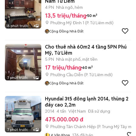
Nam Từ Liêm
4 PN
Nhà ngõ, hẻm
13,5 triệu/tháng
50 m²
Phường Mỹ Đình 1
(
P. Từ Liêm
mới)
6 phút trước
4
Cộng Đồng Nhà Đất
Cho thuê nhà 60m2 4 tầng 5PN Phú
Mỹ, Từ Liêm
5 PN
Nhà mặt phố, mặt tiền
17 triệu/tháng
60 m²
Phường Cầu Diễn
(
P. Từ Liêm
mới)
7 phút trước
5
Cộng Đồng Nhà Đất
Hyundai 3t5 đông lạnh 2014, thùng 2
đáy cao 2,2m
2014
4 tấn
Việt Nam
Đã sử dụng
475.000.000 đ
Phường Tân Chánh Hiệp
(
P. Trung Mỹ Tây
mới
7 phút trước
6
L
176
đã bán
Lê Văn Khoa