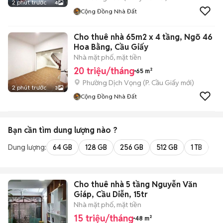
2 phút trước
4
Cộng Đồng Nhà Đất
Cho thuê nhà 65m2 x 4 tầng, Ngõ 46
Hoa Bằng, Cầu Giấy
Nhà mặt phố, mặt tiền
20 triệu/tháng
65 m²
Phường Dịch Vọng
(
P. Cầu Giấy
mới)
2 phút trước
3
Cộng Đồng Nhà Đất
Bạn cần tìm
dung lượng
nào ?
Dung lượng:
64 GB
128 GB
256 GB
512 GB
1 TB
2 
Cho thuê nhà 5 tầng Nguyễn Văn
Giáp, Cầu Diễn, 15tr
Nhà mặt phố, mặt tiền
15 triệu/tháng
48 m²