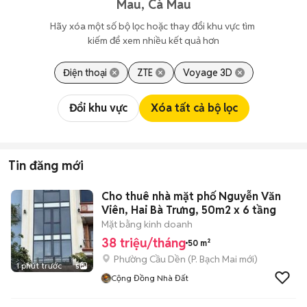
Mau, Cà Mau
Hãy xóa một số bộ lọc hoặc thay đổi khu vực tìm 
kiếm để xem nhiều kết quả hơn
Điện thoại
ZTE
Voyage 3D
Đổi khu vực
Xóa tất cả bộ lọc
Tin đăng mới
Cho thuê nhà mặt phố Nguyễn Văn
Viên, Hai Bà Trưng, 50m2 x 6 tầng
Mặt bằng kinh doanh
38 triệu/tháng
50 m²
Phường Cầu Dền
(
P. Bạch Mai
mới)
1 phút trước
5
Cộng Đồng Nhà Đất