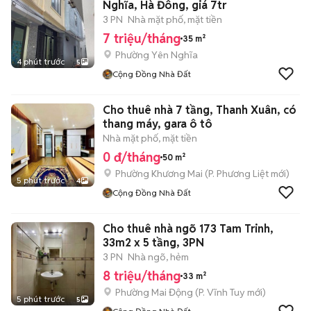
Nghĩa, Hà Đông, giá 7tr
3 PN
Nhà mặt phố, mặt tiền
7 triệu/tháng
35 m²
Phường Yên Nghĩa
4 phút trước
5
Cộng Đồng Nhà Đất
Cho thuê nhà 7 tầng, Thanh Xuân, có
thang máy, gara ô tô
Nhà mặt phố, mặt tiền
0 đ/tháng
50 m²
Phường Khương Mai
(
P. Phương Liệt
mới)
5 phút trước
4
Cộng Đồng Nhà Đất
Cho thuê nhà ngõ 173 Tam Trinh,
33m2 x 5 tầng, 3PN
3 PN
Nhà ngõ, hẻm
8 triệu/tháng
33 m²
Phường Mai Động
(
P. Vĩnh Tuy
mới)
5 phút trước
5