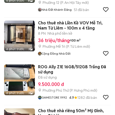
6 phút trước
8
Phường 12
(
P. An Hội Tây
mới)
51
đã bán
Nhà Đất Khánh Đăng
Cho thuê nhà Liền Kề VOV Mễ Trì,
Nam Từ Liêm - 100m x 4 tầng
8 PN
Nhà phố liền kề
36 triệu/tháng
100 m²
Phường Mễ Trì
(
P. Từ Liêm
mới)
6 phút trước
3
Cộng Đồng Nhà Đất
ROG Ally Z1E 16GB/512GB Trắng Đã
sử dụng
Đã sử dụng
9.500.000 đ
Phường Phú Thứ
(
P. Hưng Phú
mới)
6 phút trước
3
4.9
1282
đã bán
GAMESTORE 1992
Cho thuê nhà riêng 50m² Mỹ Đình,