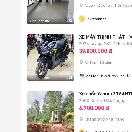
Quận 12
(
P. Tân Thới Hiệp
T
Tructranbds
2 phút trước
5
XE MÁY THỊNH PHÁT - V
2025
Tay ga
100 - 175 cc
Đã
39.800.000 đ
Q. Nam Từ Liêm
XE MÁY THỊNH PHÁT XE LƯ
2 phút trước
5
GIÁ RẺ
Xe cuốc Yanma 3T84HTL
2000
Xe xúc
Đã sử dụng
6.900.000 đ
Thành phố Nha Trang