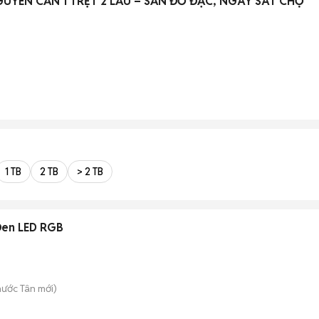
UYÊN CĂN 1 TRỆT 2 LẦU – SẴN ĐỒ ĐẠC, NGAY SÁT CHỢ
)
1 TB
2 TB
> 2 TB
Đen LED RGB
hước Tân
mới)