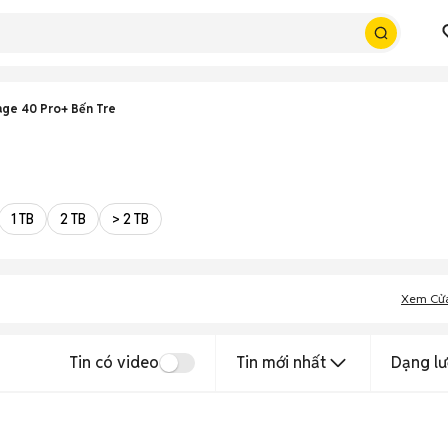
ge 40 Pro+ Bến Tre
1 TB
2 TB
> 2 TB
Xem Cử
Tin có video
Tin mới nhất
Dạng lư