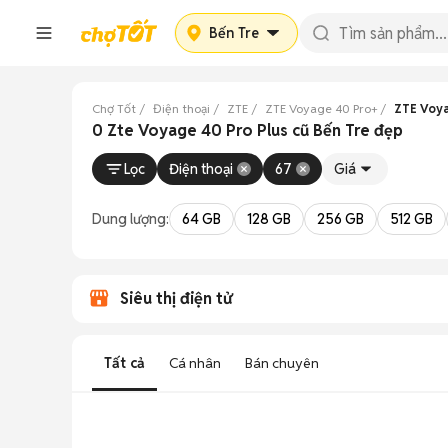
Bến Tre
Chợ Tốt
Điện thoại
ZTE
ZTE Voyage 40 Pro+
ZTE Voya
0 Zte Voyage 40 Pro Plus cũ Bến Tre đẹp
Lọc
Điện thoại
67
Giá
Dung lượng:
64 GB
128 GB
256 GB
512 GB
Siêu thị điện tử
Tất cả
Cá nhân
Bán chuyên