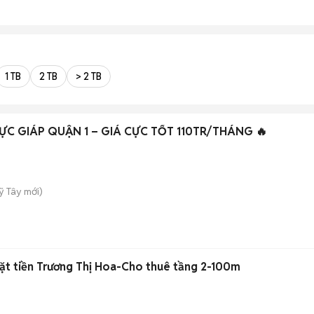
1 TB
2 TB
> 2 TB
 VỰC GIÁP QUẬN 1 – GIÁ CỰC TỐT 110TR/THÁNG 🔥
ỹ Tây
mới)
ặt tiền Trương Thị Hoa-Cho thuê tầng 2-100m