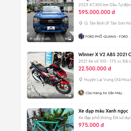
2023
47.300 km
Dầu
Tự độn
595.000.000 đ
Q. Tân Bình
(
P. Tân Sơn Ho
FORD PHỔ QUANG - FORD 
41 giây trước
10
CHÍNH HÃNG
Winner X V2 ABS 2021 C
2021
Xe số
100 - 175 cc
Đã 
22.500.000 đ
Huyện Lai Vung
(
Xã Hòa
Cửa Hàng Xe Gắn Máy
1 phút trước
15
PHONG Uy Tín
Xe đạp màu Xanh ngọc
Xe đạp phổ thông
Đã sử dụ
975.000 đ