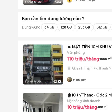
t
Trân Đìnhh Mạo
1 phút trước
16
Bạn cần tìm
dung lượng
nào ?
Dung lượng:
64 GB
128 GB
256 GB
512 GB
​🔥 MẶT TIỀN 10M KHU
Văn phòng
110 triệu/tháng
1000 m²
Q. Bình Thạnh
(
P. Thạnh M
Minh Thy
1 phút trước
7
🏠10 tr/Tháng- Góc 2 M
Mặt bằng kinh doanh
10 triệu/tháng
100 m²