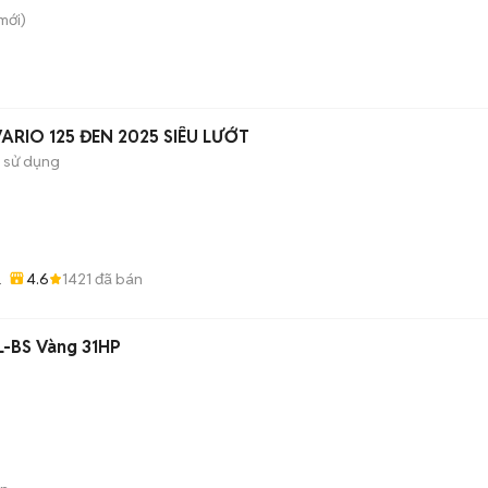
mới)
ARIO 125 ĐEN 2025 SIÊU LƯỚT
 sử dụng
4.6
1421
đã bán
ỚT
-BS Vàng 31HP