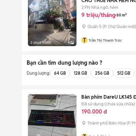
CHO THUÊ NHÀ HẺM NG
2 PN
Nhà ngõ, hẻm
9 triệu/tháng
30 m²
Quận 5
(
P. Chợ Quán
mới
T
Trần Thị Thanh Trúc
2 phút trước
11
Bạn cần tìm
dung lượng
nào ?
Dung lượng:
64 GB
128 GB
256 GB
512 GB
Bàn phím DareU LK145 
Đã sử dụng (chưa sửa chữa)
190.000 đ
Thành phố Biên Hòa
(
P. P