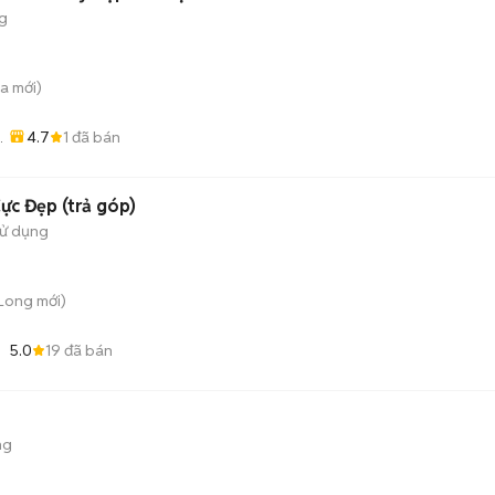
g
̀a
mới)
4.7
1
đã bán
CŨ
ực Đẹp (trả góp)
sử dụng
 Long
mới)
5.0
19
đã bán
ng