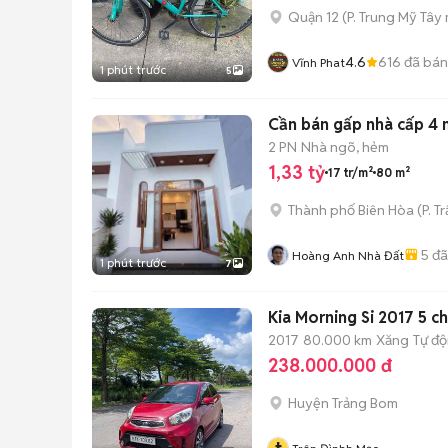
Quận 12
(
P. Trung Mỹ Tây
4.6
616
đã bán
Vĩnh Phat
1 phút trước
5
Cần bán gấp nhà cấp 4 
2 PN
Nhà ngõ, hẻm
1,33 tỷ
17 tr/m²
80 m²
Thành phố Biên Hòa
(
P. T
5
đã
Hoàng Anh Nhà Đất
1 phút trước
7
Kia Morning Si 2017 5 c
2017
80.000 km
Xăng
Tự đ
238.000.000 đ
Huyện Trảng Bom