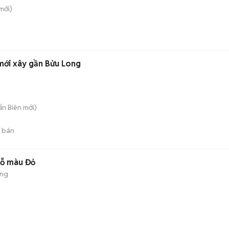
mới)
mới xây gần Bửu Long
rấn Biên
mới)
 bán
hỗ màu Đỏ
ộng