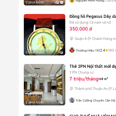
n
2
đã b
Nguyễn Minh Hùng
2 phút trước
3
Đồng hồ Pegasus Dây d
Đã sử dụng
Cả nam và nữ
350.000 đ
Quận 8
(
P. Chánh Hưng
mớ
2.4
180
Thương Hiệu Tốt
2 phút trước
3
Thê 2PN Nội thất mới đẹ
2 PN
Chung cư
7 triệu/tháng
68 m²
Thành phố Thuận An
(
P. L
Trần Cường Chuyên Căn Hộ
2 phút trước
6
Bình Dương