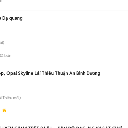
án
a Dạ quang
i)
đã bán
p, Opal Skyline Lái Thiêu Thuận An Bình Dương
ái Thiêu
mới)