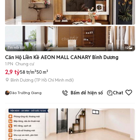
Tin nổi bật
12
+
2
Căn Hộ Liền Kề AEON MALL CANARY Bình Dương
1 PN
Chung cư
2,9 tỷ
58 tr/m²
50 m²
Bình Dương
(
TP Hồ Chí Minh
mới)
Bấm để hiện số
Chat
Đào Trường Giang