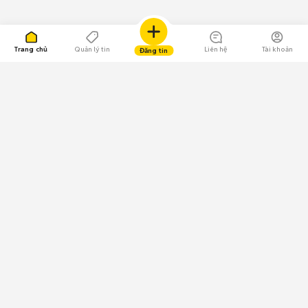
Trang chủ
Quản lý tin
Liên hệ
Tài khoản
Đăng tin
109.000 Bình chọn
Tải ứng dụng Chợ Tốt
Về Chợ Tốt
Quy chế sàn
Chính sách bảo mật
Giải quyết tranh chấp
CÔNG TY TNHH CHỢ TỐT - Người đại diện theo pháp luật:
Nguyễn Trọng Tấn; GPDKKD: 0312120782 do Sở KH & ĐT TP.HCM cấp ngày