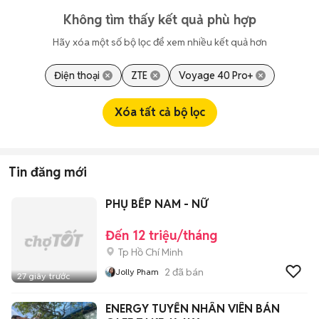
Không tìm thấy kết quả phù hợp
Hãy xóa một số bộ lọc để xem nhiều kết quả hơn
Điện thoại
ZTE
Voyage 40 Pro+
Xóa tất cả bộ lọc
Tin đăng mới
PHỤ BẾP NAM - NỮ
Đến 12 triệu/tháng
Tp Hồ Chí Minh
2
đã bán
Jolly Pham
27 giây trước
ENERGY TUYỂN NHÂN VIÊN BÁN