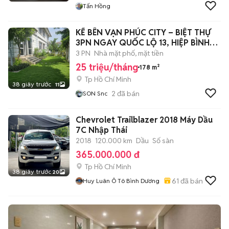
Tấn Hồng
KẾ BÊN VẠN PHÚC CITY – BIỆT THỰ
3PN NGAY QUỐC LỘ 13, HIỆP BÌNH
PHƯỚC
3 PN
Nhà mặt phố, mặt tiền
25 triệu/tháng
178 m²
Tp Hồ Chí Minh
38 giây trước
11
2
đã bán
SON Snc
Chevrolet Trailblazer 2018 Máy Dầu
7C Nhập Thái
2018
120.000 km
Dầu
Số sàn
365.000.000 đ
Tp Hồ Chí Minh
38 giây trước
20
61
đã bán
Huy Luân Ô Tô Bình Dương