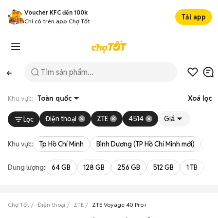
Voucher KFC đến 100k
Tải app
Chỉ có trên app Chợ Tốt
Khu vực:
Toàn quốc
Xoá lọc
Điện thoại
ZTE
4514
Giá
Lọc
Khu vực:
Tp Hồ Chí Minh
Bình Dương (TP Hồ Chí Minh mới)
Bà 
Dung lượng:
64 GB
128 GB
256 GB
512 GB
1 TB
2 
Chợ Tốt
Điện thoại
ZTE
ZTE Voyage 40 Pro+