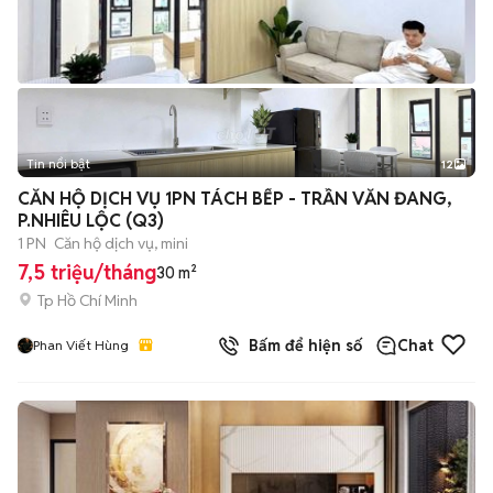
Tin nổi bật
12
+
2
CĂN HỘ DỊCH VỤ 1PN TÁCH BẾP - TRẦN VĂN ĐANG,
P.NHIÊU LỘC (Q3)
1 PN
Căn hộ dịch vụ, mini
7,5 triệu/tháng
30 m²
Tp Hồ Chí Minh
Bấm để hiện số
Chat
Phan Viết Hùng