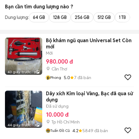
Bạn cần tìm
dung lượng
nào ?
Dung lượng:
64 GB
128 GB
256 GB
512 GB
1 TB
2 
Bộ khám ngũ quan Universal Set Còn
mới
Mới
980.000 đ
Cần Thơ
43 giây trước
2
p
5.0
7
đã bán
Phong
Dây xích Kim loại Vàng, Bạc đã qua sử
dụng
Đã sử dụng
10.000 đ
Tp Hồ Chí Minh
44 giây trước
3
4.2
5849
đã bán
Tuấn Đồ Cũ