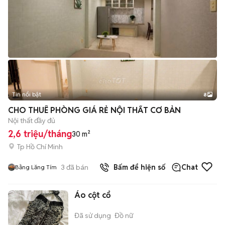
Tin nổi bật
8
+
2
CHO THUÊ PHÒNG GIÁ RẺ NỘI THẤT CƠ BẢN
Nội thất đầy đủ
2,6 triệu/tháng
30 m²
Tp Hồ Chí Minh
3
đã bán
Bấm để hiện số
Chat
Bằng Lăng Tím
Áo cột cổ
Đã sử dụng
Đồ nữ