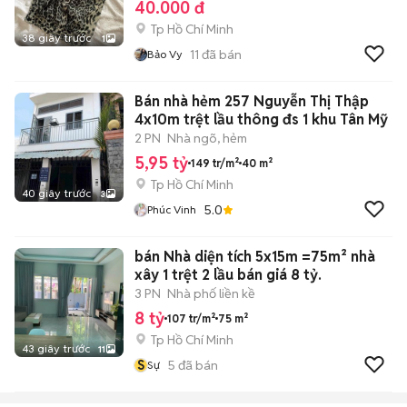
40.000 đ
Tp Hồ Chí Minh
38 giây trước
1
11
đã bán
Bảo Vy
Bán nhà hẻm 257 Nguyễn Thị Thập
4x10m trệt lầu thông đs 1 khu Tân Mỹ
2 PN
Nhà ngõ, hẻm
5,95 tỷ
149 tr/m²
40 m²
Tp Hồ Chí Minh
40 giây trước
3
5.0
Phúc Vinh
bán Nhà diện tích 5x15m =75m² nhà
xây 1 trệt 2 lầu bán giá 8 tỷ.
3 PN
Nhà phố liền kề
8 tỷ
107 tr/m²
75 m²
Tp Hồ Chí Minh
43 giây trước
11
S
5
đã bán
Sự