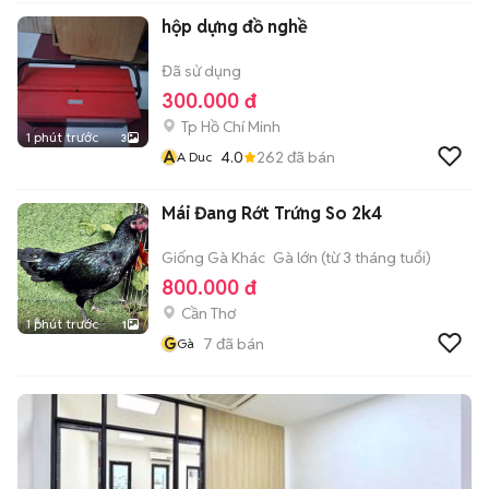
hộp dựng đồ nghề
Đã sử dụng
300.000 đ
Tp Hồ Chí Minh
1 phút trước
3
A
4.0
262
đã bán
A Duc
Mái Đang Rớt Trứng So 2k4
Giống Gà Khác
Gà lớn (từ 3 tháng tuổi)
800.000 đ
Cần Thơ
1 phút trước
1
G
7
đã bán
Gà