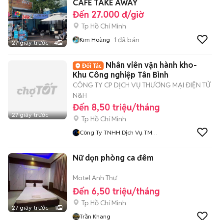
CAFE TAKE AWAY
Đến 27.000 đ/giờ
Tp Hồ Chí Minh
1
đã bán
Kim Hoàng
27 giây trước
4
Nhân viên vận hành kho-
Khu Công nghiệp Tân Bình
CÔNG TY CP DỊCH VỤ THƯƠNG MẠI ĐIỆN TỬ
N&H
Đến 8,50 triệu/tháng
27 giây trước
Tp Hồ Chí Minh
Công Ty TNHH Dịch Vụ TMĐT
N Va H
Nữ dọn phòng ca đêm
Motel Anh Thư
Đến 6,50 triệu/tháng
Tp Hồ Chí Minh
27 giây trước
1
Trần Khang