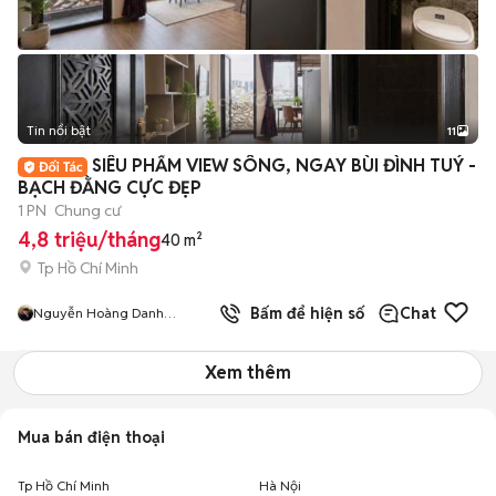
Tin nổi bật
11
+
2
SIÊU PHẨM VIEW SÔNG, NGAY BÙI ĐÌNH TUÝ -
BẠCH ĐẰNG CỰC ĐẸP
1 PN
Chung cư
4,8 triệu/tháng
40 m²
Tp Hồ Chí Minh
5.0
Bấm để hiện số
Chat
Nguyễn Hoàng Danh
HiFriendz
Xem thêm
Mua bán điện thoại
Tp Hồ Chí Minh
Hà Nội