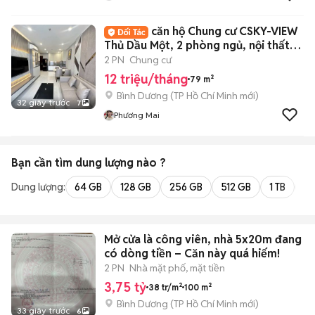
căn hộ Chung cư CSKY-VIEW
Thủ Dầu Một, 2 phòng ngủ, nội thất
cao cấp
2 PN
Chung cư
12 triệu/tháng
79 m²
Bình Dương
(
TP Hồ Chí Minh
mới)
32 giây trước
7
Phương Mai
Bạn cần tìm
dung lượng
nào ?
Dung lượng:
64 GB
128 GB
256 GB
512 GB
1 TB
2 
Mở cửa là công viên, nhà 5x20m đang
có dòng tiền – Căn này quá hiếm!
2 PN
Nhà mặt phố, mặt tiền
3,75 tỷ
38 tr/m²
100 m²
Bình Dương
(
TP Hồ Chí Minh
mới)
33 giây trước
6