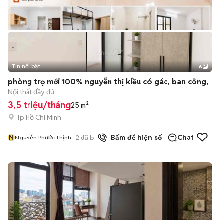
Tin nổi bật
6
+
2
phòng trọ mới 100% nguyễn thị kiều có gác, ban công,
Nội thất đầy đủ
3,5 triệu/tháng
25 m²
Tp Hồ Chí Minh
N
2
đã bán
Bấm để hiện số
Chat
Nguyễn Phước Thịnh