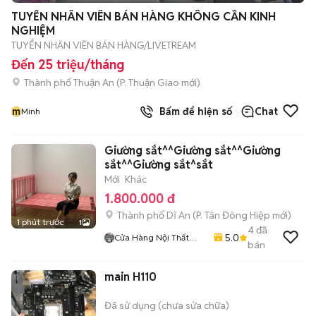
TUYỂN NHÂN VIÊN BÁN HÀNG KHÔNG CẦN KINH
NGHIỆM
TUYỂN NHÂN VIÊN BÁN HÀNG/LIVETREAM
Đến 25 triệu/tháng
Thành phố Thuận An
(
P. Thuận Giao
mới)
m
Bấm để hiện số
Chat
Minh
Giường sắt^^Giường sắt^^Giường
sắt^^Giường sắt^sắt
Mới
Khác
1.800.000 đ
Thành phố Dĩ An
(
P. Tân Đông Hiệp
mới)
1 phút trước
1
4
đã
5.0
Cửa Hàng Nội Thất
bán
Lâm Gia
main H110
Đã sử dụng (chưa sửa chữa)