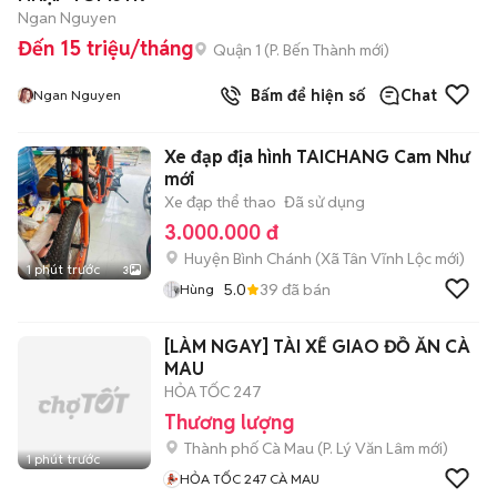
Ngan Nguyen
Đến 15 triệu/tháng
Quận 1
(
P. Bến Thành
mới)
Bấm để hiện số
Chat
Ngan Nguyen
Xe đạp địa hình TAICHANG Cam Như
mới
Xe đạp thể thao
Đã sử dụng
3.000.000 đ
Huyện Bình Chánh
(
Xã Tân Vĩnh Lộc
mới)
1 phút trước
3
5.0
39
đã bán
Hùng
[LÀM NGAY] TÀI XẾ GIAO ĐỒ ĂN CÀ
MAU
HỎA TỐC 247
Thương lượng
Thành phố Cà Mau
(
P. Lý Văn Lâm
mới)
1 phút trước
HỎA TỐC 247 CÀ MAU