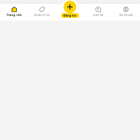
Trang chủ
Quản lý tin
Liên hệ
Tài khoản
Đăng tin
109.000 Bình chọn
Tải ứng dụng Chợ Tốt
Về Chợ Tốt
Quy chế sàn
Chính sách bảo mật
Giải quyết tranh chấp
CÔNG TY TNHH CHỢ TỐT - Người đại diện theo pháp luật:
Nguyễn Trọng Tấn; GPDKKD: 0312120782 do Sở KH & ĐT TP.HCM cấp ngày
11/01/2013;
GPMXH: 185/GP-BTTTT do Bộ Thông tin và Truyền thông
cấp ngày 09/07/2024 - Chịu trách nhiệm
nội dung: Trần Hoàng Ly.
Chính sách sử dụng