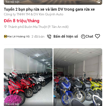
Tin nổi bật
1
Tuyển 2 bạn phụ rửa xe và làm DV trong gara rửa xe
Công ty TNHH TM & DV Kim Quỳnh Auto
Đến 8 triệu/tháng
Thành phố Buôn Ma Thuột
(
P. Tân An
mới)
M
2
đã bán
Bấm để hiện số
Chat
Mai Lê Hoàng Vũ
Tin nổi bật
2