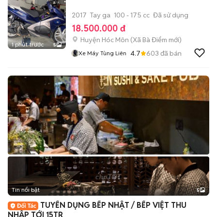
2017
Tay ga
100 - 175 cc
Đã sử dụng
18.500.000 đ
Huyện Hóc Môn
(
Xã Bà Điểm
mới)
1 phút trước
5
4.7
603
đã bán
Xe Máy Tùng Liên
Tin nổi bật
5
TUYỂN DỤNG BẾP NHẬT / BẾP VIỆT THU
NHẬP TỚI 15TR