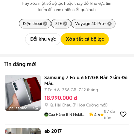
Hãy xóa một số bộ lọc hoặc thay đổi khu vực tìm 
kiếm để xem nhiều kết quả hơn
Điện thoại
ZTE
Voyage 40 Pro+
Đổi khu vực
Xóa tất cả bộ lọc
Tin đăng mới
Samsung Z Fold 6 512GB Hàn 2sim Đủ
Màu
Z Fold 6
256 GB
7-12 tháng
18.990.000 đ
Q. Hải Châu
(
P. Hòa Cường
mới)
1 phút trước
5
87
đã
4.6
Cửa Hàng BIN Mobile
bán
Cơ Sở 3 59 Phan Đăng
Lưu
ab 2017