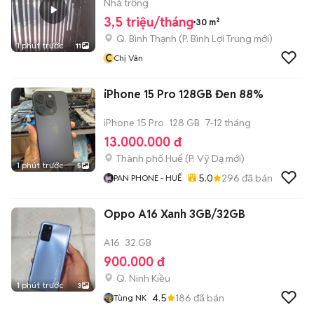
THẠNH ✨
Nhà trống
3,5 triệu/tháng
30 m²
Q. Bình Thạnh
(
P. Bình Lợi Trung
mới)
1 phút trước
11
C
Chị Vân
iPhone 15 Pro 128GB Đen 88%
iPhone 15 Pro
128 GB
7-12 tháng
13.000.000 đ
Thành phố Huế
(
P. Vỹ Dạ
mới)
1 phút trước
5
5.0
296
đã bán
PAN PHONE - HUẾ
Oppo A16 Xanh 3GB/32GB
A16
32 GB
900.000 đ
Q. Ninh Kiều
1 phút trước
3
4.5
186
đã bán
Tùng NK