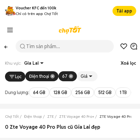
Voucher KFC đến 100k
Tải app
Chỉ có trên app Chợ Tốt
Khu vực:
Gia Lai
Xoá lọc
Điện thoại
67
Giá
Lọc
Dung lượng:
64 GB
128 GB
256 GB
512 GB
1 TB
2 
Chợ Tốt
Điện thoại
ZTE
ZTE Voyage 40 Pro+
ZTE Voyage 40 Pro+ Gia
0 Zte Voyage 40 Pro Plus cũ Gia Lai đẹp