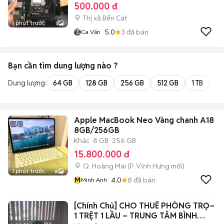
500.000 đ
Thị xã Bến Cát
1 phút trước
1
5.0
3
đã bán
Ca Văn
Bạn cần tìm
dung lượng
nào ?
Dung lượng:
64 GB
128 GB
256 GB
512 GB
1 TB
2 
Apple MacBook Neo Vàng chanh A18
8GB/256GB
Khác
8 GB
256 GB
15.800.000 đ
Q. Hoàng Mai
(
P. Vĩnh Hưng
mới)
1 phút trước
6
M
4.0
8
đã bán
Minh Anh
[Chính Chủ] CHO THUÊ PHÒNG TRỌ–
1 TRỆT 1 LẦU – TRUNG TÂM BÌNH