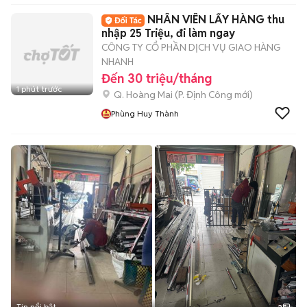
NHÂN VIÊN LẤY HÀNG thu
nhập 25 Triệu, đi làm ngay
CÔNG TY CỔ PHẦN DỊCH VỤ GIAO HÀNG
NHANH
Đến 30 triệu/tháng
1 phút trước
Q. Hoàng Mai
(
P. Định Công
mới)
Phùng Huy Thành
Tin nổi bật