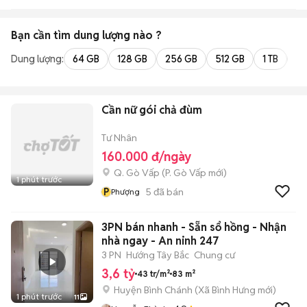
Bạn cần tìm
dung lượng
nào ?
Dung lượng:
64 GB
128 GB
256 GB
512 GB
1 TB
2 
Cần nữ gói chả đùm
Tư Nhân
160.000 đ/ngày
Q. Gò Vấp
(
P. Gò Vấp
mới)
1 phút trước
P
5
đã bán
Phượng
3PN bán nhanh - Sẵn sổ hồng - Nhận
nhà ngay - An ninh 247
3 PN
Hướng Tây Bắc
Chung cư
3,6 tỷ
43 tr/m²
83 m²
Huyện Bình Chánh
(
Xã Bình Hưng
mới)
1 phút trước
11