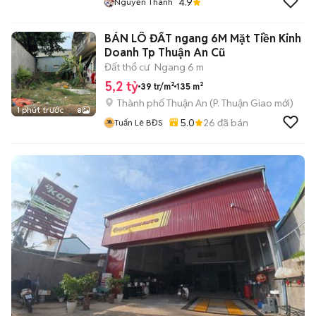
4.9
Nguyễn Thành
BÁN LÔ ĐẤT ngang 6M Mặt Tiền Kinh
Doanh Tp Thuận An Cũ
Đất thổ cư
Ngang 6 m
5,2 tỷ
39 tr/m²
135 m²
Thành phố Thuận An
(
P. Thuận Giao
mới)
1 phút trước
8
5.0
26
đã bán
Tuấn Lê BĐS