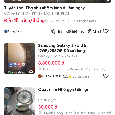
2
Tuyển thợ, Thợ phụ nhôm kính đi làm ngay.
CÔNG TY NHÔM KÍNH PHÚC THỊNH PHÁT
Đến 15 triệu/tháng
Q. Tân Phú
(
P. Phú Thạnh
mới)
Bấm để hiện số
Chat
Song Ngư
Samsung Galaxy Z Fold 5
12GB/256GB Đã sử dụng
Galaxy Z Fold5
256 GB
8.800.000 đ
Thành phố Long Xuyên
(
P. Mỹ Thới
mới)
1 phút trước
1
5.0
123
đã bán
KHANG LOCK
Quạt mini Nhỏ gọn tiện lợi
Đã sử dụng
30.000 đ
Huyện Đông Hưng
(
Xã Bắc Đông Quan
mới)