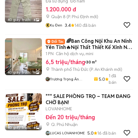
Đã sử dụng
Đồ nam
1.200.000 đ
Quận 8
(
P. Phú Định
mới)
40 giây trước
6
K
3.4
140
đã bán
Ku Đen
🌈Ban Công Nội Khu An Ninh
Yên Tĩnh🔥Nội Thất Thiết Kế Xinh Như
Mơ
1 PN
Căn hộ dịch vụ, mini
6,5 triệu/tháng
30 m²
Thành phố Thủ Đức
(
P. An Khánh
mới)
40 giây trước
11
1
đã
5.0
Trương Trọng Ân
bán
Hifriendz
*** SALE PHÒNG TRỌ – TEAM ĐANG
CHỜ BẠN!
LOVANHOME
Đến 20 triệu/tháng
Q. Phú Nhuận
40 giây trước
6
5.0
16
đã bán
LUCAS LOVANHOME