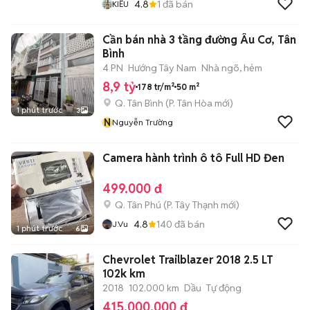
4.8
1
đã bán
KIỀU
Cần bán nhà 3 tầng đường Âu Cơ, Tân
Bình
4 PN
Hướng Tây Nam
Nhà ngõ, hẻm
8,9 tỷ
178 tr/m²
50 m²
Q. Tân Bình
(
P. Tân Hòa
mới)
1 phút trước
3
N
Nguyễn Trường
Camera hành trình ô tô Full HD Đen
499.000 đ
Q. Tân Phú
(
P. Tây Thạnh
mới)
4.8
140
đã bán
J.Vu
1 phút trước
6
Chevrolet Trailblazer 2018 2.5 LT
102k km
2018
102.000 km
Dầu
Tự động
415.000.000 đ