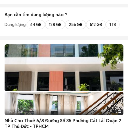
Bạn cần tìm
dung lượng
nào ?
Dung lượng:
64 GB
128 GB
256 GB
512 GB
1 TB
2 
Tin nổi bật
7
+
2
Nhà Cho Thuê 6/8 Đường Số 35 Phường Cát Lái Quận 2
TP Thủ Đức - TPHCM