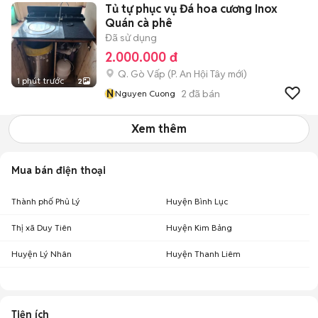
Tủ tự phục vụ Đá hoa cương Inox
Quán cà phê
Đã sử dụng
2.000.000 đ
Q. Gò Vấp
(
P. An Hội Tây
mới)
1 phút trước
2
N
2
đã bán
Nguyen Cuong
Xem thêm
Mua bán điện thoại
Thành phố Phủ Lý
Huyện Bình Lục
Thị xã Duy Tiên
Huyện Kim Bảng
Huyện Lý Nhân
Huyện Thanh Liêm
Tiện ích