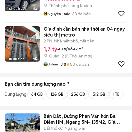
Thành phố Long Khánh
1 phút trước
14
N
33
đã bán
Nguyễn Thức
Gia đình cần bán nhà thới an 04 ngay
siêu thị metro
2 PN
Nhà mặt phố, mặt tiền
1,7 tỷ
40 tr/m²
42 m²
Quận 12
(
P. Thới An
mới)
Tin ưu tiên
7
3.8
50
đã bán
Johnn
Bạn cần tìm
dung lượng
nào ?
Dung lượng:
64 GB
128 GB
256 GB
512 GB
1 TB
2 
Bán Đất ,Đường Phan Văn hớn Bà
Điểm HM ,Ngang 5M- 135M2, Giá
:3.9Tỷ
Đất thổ cư
Ngang 5 m