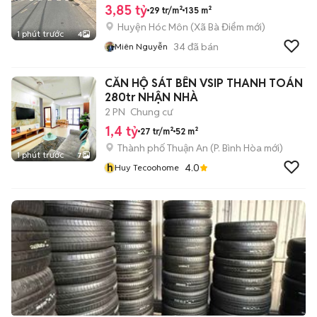
3,85 tỷ
29 tr/m²
135 m²
Huyện Hóc Môn
(
Xã Bà Điểm
mới)
1 phút trước
4
34
đã bán
Miên Nguyễn
CĂN HỘ SÁT BÊN VSIP THANH TOÁN
280tr NHẬN NHÀ
2 PN
Chung cư
1,4 tỷ
27 tr/m²
52 m²
Thành phố Thuận An
(
P. Bình Hòa
mới)
1 phút trước
7
h
4.0
Huy Tecoohome