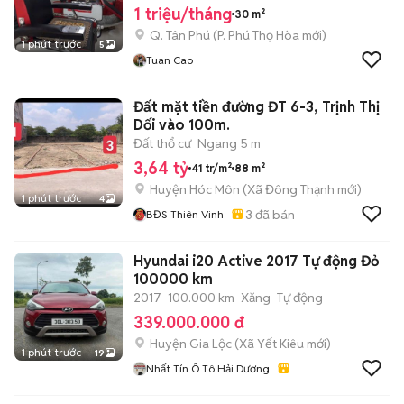
1 triệu/tháng
30 m²
Q. Tân Phú
(
P. Phú Thọ Hòa
mới)
1 phút trước
5
Tuan Cao
Đất mặt tiền đường ĐT 6-3, Trịnh Thị
Dối vào 100m.
Đất thổ cư
Ngang 5 m
3,64 tỷ
41 tr/m²
88 m²
Huyện Hóc Môn
(
Xã Đông Thạnh
mới)
1 phút trước
4
3
đã bán
BĐS Thiên Vinh
Hyundai i20 Active 2017 Tự động Đỏ
100000 km
2017
100.000 km
Xăng
Tự động
339.000.000 đ
Huyện Gia Lộc
(
Xã Yết Kiêu
mới)
1 phút trước
19
Nhất Tín Ô Tô Hải Dương