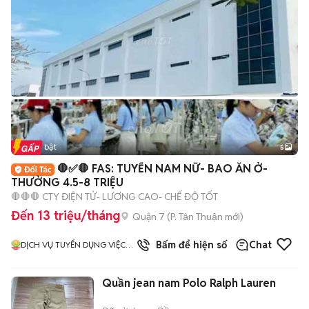
Tin nổi bật
5
🛑✅🛑 FAS: TUYỂN NAM NỮ- BAO ĂN Ở-
THƯỞNG 4.5-8 TRIỆU
🛑🛑🛑 CTY ĐIỆN TỬ- LƯƠNG CAO- CHẾ ĐỘ TỐT
Đến 13 triệu/tháng
Quận 7
(
P. Tân Thuận
mới)
5.0
Bấm để hiện số
Chat
DỊCH VỤ TUYỂN DỤNG VIỆC
LÀM HƯƠNG SƠN
Quần jean nam Polo Ralph Lauren