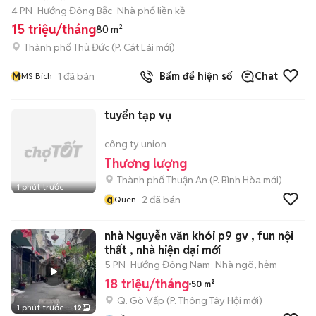
4 PN
Hướng Đông Bắc
Nhà phố liền kề
15 triệu/tháng
80 m²
Thành phố Thủ Đức
(
P. Cát Lái
mới)
M
1
đã bán
Bấm để hiện số
Chat
MS Bích
tuyển tạp vụ
công ty union
Thương lượng
Thành phố Thuận An
(
P. Bình Hòa
mới)
1 phút trước
q
2
đã bán
Quen
nhà Nguyễn văn khói p9 gv , fun nội
thất , nhà hiện dại mới
5 PN
Hướng Đông Nam
Nhà ngõ, hẻm
18 triệu/tháng
50 m²
Q. Gò Vấp
(
P. Thông Tây Hội
mới)
1 phút trước
12