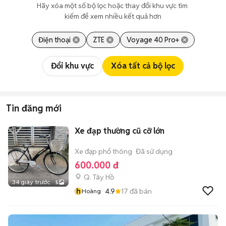
Hãy xóa một số bộ lọc hoặc thay đổi khu vực tìm 
kiếm để xem nhiều kết quả hơn
Điện thoại
ZTE
Voyage 40 Pro+
Đổi khu vực
Xóa tất cả bộ lọc
Tin đăng mới
Xe đạp thường cũ cỡ lớn
Xe đạp phổ thông
Đã sử dụng
600.000 đ
Q. Tây Hồ
34 giây trước
5
h
4.9
17
đã bán
Hoàng