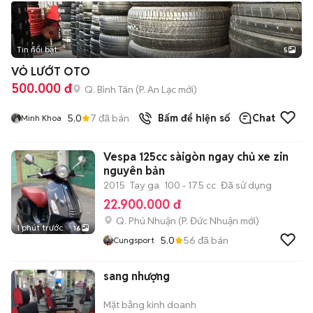
Tin nổi bật
5
VỎ LƯỚT OTO
500.000 đ
Q. Bình Tân
(
P. An Lạc
mới)
5.0
7
đã bán
Bấm để hiện số
Chat
Minh Khoa
Vespa 125cc sàigòn ngay chủ xe zin
nguyên bản
2015
Tay ga
100 - 175 cc
Đã sử dụng
22.900.000 đ
Q. Phú Nhuận
(
P. Đức Nhuận
mới)
1 phút trước
16
5.0
56
đã bán
Cungsport
sang nhượng
Mặt bằng kinh doanh