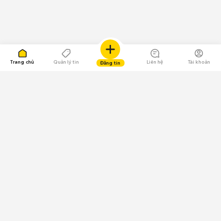
Trang chủ
Quản lý tin
Liên hệ
Tài khoản
Đăng tin
109.000 Bình chọn
Tải ứng dụng Chợ Tốt
Về Chợ Tốt
Quy chế sàn
Chính sách bảo mật
Giải quyết tranh chấp
CÔNG TY TNHH CHỢ TỐT - Người đại diện theo pháp luật:
Nguyễn Trọng Tấn; GPDKKD: 0312120782 do Sở KH & ĐT TP.HCM cấp ngày