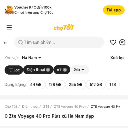
Voucher KFC đến 100k
Tải app
Chỉ có trên app Chợ Tốt
Khu vực:
Hà Nam
Xoá lọc
Điện thoại
67
Giá
Lọc
Dung lượng:
64 GB
128 GB
256 GB
512 GB
1 TB
2 
Chợ Tốt
Điện thoại
ZTE
ZTE Voyage 40 Pro+
ZTE Voyage 40 Pro+ H
0 Zte Voyage 40 Pro Plus cũ Hà Nam đẹp