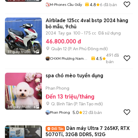
4.8
6
đã bán
M-Phones Cầu Giấy
Airblade 125cc 4val bstp 2024 hàng
bỏ mẫu, 9chủ
2024
Tay ga
100 - 175 cc
Đã sử dụng
46.800.000 đ
Quận 12
(
P. An Phú Đông
mới)
37 giây trước
9
491
đã
4.5
CHXM Phương Nam
bán
Chuyên Bán Xe Trả
Góp
spa chó mèo tuyển dụng
Phan Phong
Đến 13 triệu/tháng
Q. Bình Tân
(
P. Tân Tạo
mới)
38 giây trước
6
5.0
22
đã bán
Phan Phong
Dàn máy Ultra 7 265KF, RTX
5070Ti, 32GB DDR5, 512G