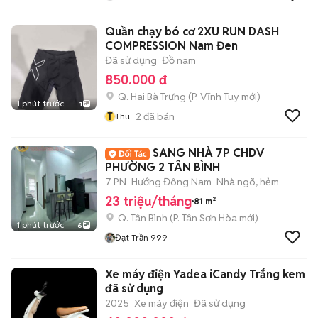
Quần chạy bó cơ 2XU RUN DASH
COMPRESSION Nam Đen
Đã sử dụng
Đồ nam
850.000 đ
Q. Hai Bà Trưng
(
P. Vĩnh Tuy
mới)
1 phút trước
1
T
2
đã bán
Thu
SANG NHÀ 7P CHDV
PHƯỜNG 2 TÂN BÌNH
7 PN
Hướng Đông Nam
Nhà ngõ, hẻm
23 triệu/tháng
81 m²
Q. Tân Bình
(
P. Tân Sơn Hòa
mới)
1 phút trước
6
Đạt Trần 999
Xe máy điện Yadea iCandy Trắng kem
đã sử dụng
2025
Xe máy điện
Đã sử dụng