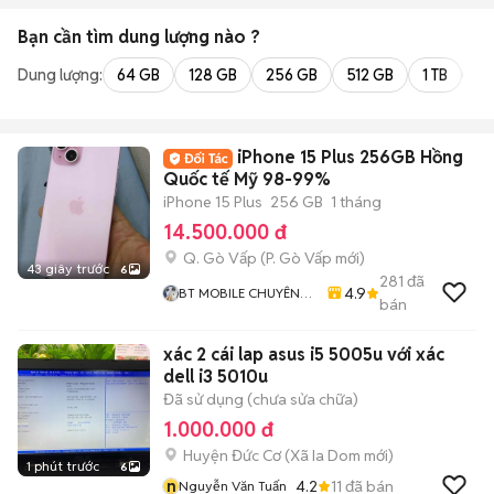
Bạn cần tìm
dung lượng
nào ?
Dung lượng:
64 GB
128 GB
256 GB
512 GB
1 TB
2 
iPhone 15 Plus 256GB Hồng
Quốc tế Mỹ 98-99%
iPhone 15 Plus
256 GB
1 tháng
14.500.000 đ
Q. Gò Vấp
(
P. Gò Vấp
mới)
43 giây trước
6
281
đã
4.9
BT MOBILE CHUYÊN
bán
IPHONE VÀ ANDROID
GIÁ RẺ
xác 2 cái lap asus i5 5005u với xác
dell i3 5010u
Đã sử dụng (chưa sửa chữa)
1.000.000 đ
Huyện Đức Cơ
(
Xã Ia Dom
mới)
1 phút trước
6
n
4.2
11
đã bán
Nguyễn Văn Tuấn