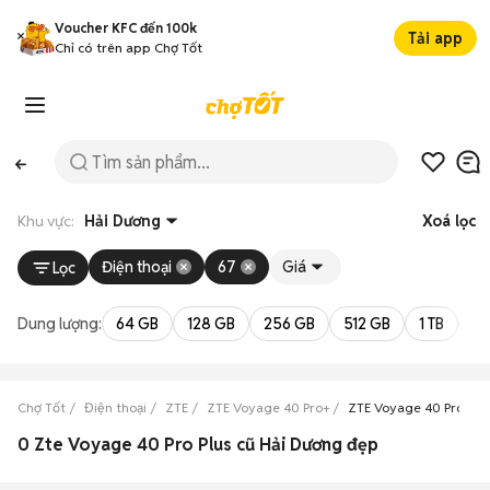
Voucher KFC đến 100k
Tải app
Chỉ có trên app Chợ Tốt
Khu vực:
Hải Dương
Xoá lọc
Điện thoại
67
Giá
Lọc
Dung lượng:
64 GB
128 GB
256 GB
512 GB
1 TB
2 
Chợ Tốt
Điện thoại
ZTE
ZTE Voyage 40 Pro+
ZTE Voyage 40 Pro+ Hả
0 Zte Voyage 40 Pro Plus cũ Hải Dương đẹp