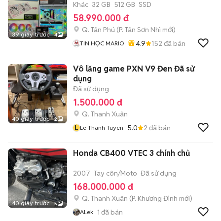
Khác
32 GB
512 GB
SSD
58.990.000 đ
Q. Tân Phú
(
P. Tân Sơn Nhì
mới)
39 giây trước
4
4.9
152
đã bán
TIN HỌC MARIO
Vô lăng game PXN V9 Đen Đã sử
dụng
Đã sử dụng
1.500.000 đ
Q. Thanh Xuân
40 giây trước
2
L
5.0
2
đã bán
Le Thanh Tuyen
Honda CB400 VTEC 3 chính chủ
2007
Tay côn/Moto
Đã sử dụng
168.000.000 đ
Q. Thanh Xuân
(
P. Khương Đình
mới)
40 giây trước
5
1
đã bán
ALek