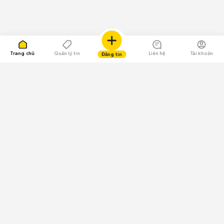
Trang chủ
Quản lý tin
Liên hệ
Tài khoản
Đăng tin
109.000 Bình chọn
Tải ứng dụng Chợ Tốt
Về Chợ Tốt
Quy chế sàn
Chính sách bảo mật
Giải quyết tranh chấp
CÔNG TY TNHH CHỢ TỐT - Người đại diện theo pháp luật:
Nguyễn Trọng Tấn; GPDKKD: 0312120782 do Sở KH & ĐT TP.HCM cấp ngày
11/01/2013;