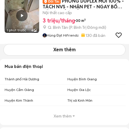
PHÒNG DUPLEX MỚI 100% -
TÁCH NVS - NHẬN PET - NGAY BỐN
XÃ - KỆ BẾP TO
Nội thất cao cấp
3 triệu/tháng
30 m²
Q. Bình Tân
(
P. Bình Trị Đông
mới)
1 phút trước
6
130
đã bán
Hùng Đạt HiFriendz
Xem thêm
Mua bán điện thoại
Thành phố Hải Dương
Huyện Bình Giang
Huyện Cẩm Giàng
Huyện Gia Lộc
Huyện Kim Thành
Thị xã Kinh Môn
Xem thêm