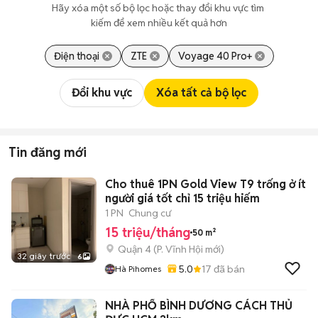
Hãy xóa một số bộ lọc hoặc thay đổi khu vực tìm 
kiếm để xem nhiều kết quả hơn
Điện thoại
ZTE
Voyage 40 Pro+
Đổi khu vực
Xóa tất cả bộ lọc
Tin đăng mới
Cho thuê 1PN Gold View T9 trống ở ít
người giá tốt chỉ 15 triệu hiếm
1 PN
Chung cư
15 triệu/tháng
50 m²
Quận 4
(
P. Vĩnh Hội
mới)
32 giây trước
6
5.0
17
đã bán
Hà Pihomes
NHÀ PHỐ BÌNH DƯƠNG CÁCH THỦ