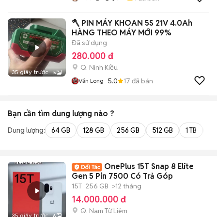
🪓 PIN MÁY KHOAN 5S 21V 4.0Ah
HÀNG THEO MÁY MỚI 99%
Đã sử dụng
280.000 đ
Q. Ninh Kiều
35 giây trước
5
5.0
17
đã bán
Văn Long
Bạn cần tìm
dung lượng
nào ?
Dung lượng:
64 GB
128 GB
256 GB
512 GB
1 TB
2 
OnePlus 15T Snap 8 Elite
Gen 5 Pin 7500 Có Trả Góp
15T
256 GB
>12 tháng
14.000.000 đ
Q. Nam Từ Liêm
35 giây trước
6