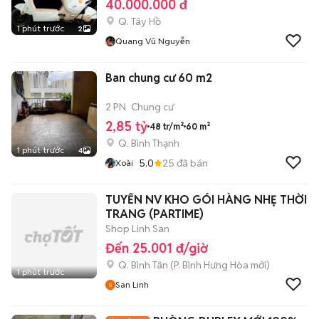
40.000.000 đ
Q. Tây Hồ
1 phút trước
2
Quang Vũ Nguyễn
Ban chung cư 60 m2
2 PN
Chung cư
2,85 tỷ
48 tr/m²
60 m²
Q. Bình Thạnh
1 phút trước
4
5.0
25
đã bán
Xoài
TUYỂN NV KHO GÓI HÀNG NHẸ THỜI
TRANG (PARTIME)
Shop Linh San
Đến 25.001 đ/giờ
Q. Bình Tân
(
P. Bình Hưng Hòa
mới)
1 phút trước
San Linh