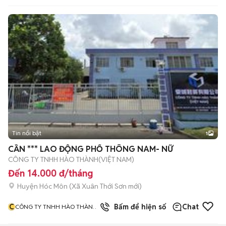
Tin nổi bật
1
CẦN *** LAO ĐỘNG PHỔ THÔNG NAM- NỮ
CÔNG TY TNHH HÀO THÀNH(VIỆT NAM)
Đến 14.000 đ/tháng
Huyện Hóc Môn
(
Xã Xuân Thới Sơn
mới)
C
Bấm để hiện số
Chat
CÔNG TY TNHH HÀO THÀNH
VIỆT NAM