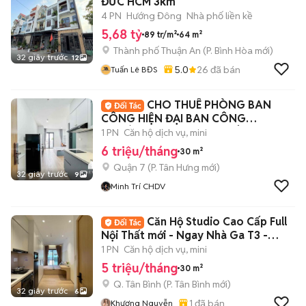
ĐƯC HCM 3km
4 PN
Hướng Đông
Nhà phố liền kề
5,68 tỷ
89 tr/m²
64 m²
Thành phố Thuận An
(
P. Bình Hòa
mới)
32 giây trước
12
5.0
26
đã bán
Tuấn Lê BĐS
CHO THUÊ PHÒNG BAN
CÔNG HIỆN ĐẠI BAN CÔNG
THOÁNG NGAY TRUNG TÂM
1 PN
Căn hộ dịch vụ, mini
6 triệu/tháng
30 m²
Quận 7
(
P. Tân Hưng
mới)
32 giây trước
9
Minh Trí CHDV
Căn Hộ Studio Cao Cấp Full
Nội Thất mới - Ngay Nhà Ga T3 -
Cộng Hoà
1 PN
Căn hộ dịch vụ, mini
5 triệu/tháng
30 m²
Q. Tân Bình
(
P. Tân Bình
mới)
32 giây trước
6
1
đã bán
Khương Nguyễn