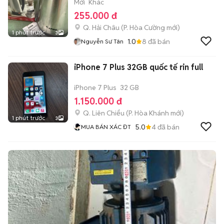
Mới
Khác
255.000 đ
Q. Hải Châu
(
P. Hòa Cường
mới)
1 phút trước
3
1.0
8
đã bán
Nguyễn Sư Tân
iPhone 7 Plus 32GB quốc tế rin full
iPhone 7 Plus
32 GB
1.150.000 đ
Q. Liên Chiểu
(
P. Hòa Khánh
mới)
1 phút trước
3
5.0
4
đã bán
MUA BÁN XÁC ĐT