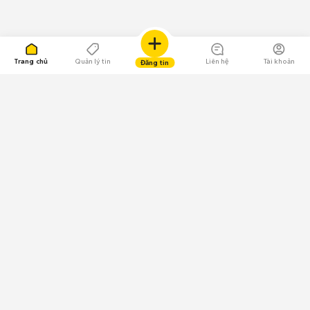
Trang chủ
Quản lý tin
Liên hệ
Tài khoản
Đăng tin
109.000 Bình chọn
Tải ứng dụng Chợ Tốt
Về Chợ Tốt
Quy chế sàn
Chính sách bảo mật
Giải quyết tranh chấp
CÔNG TY TNHH CHỢ TỐT - Người đại diện theo pháp luật:
Nguyễn Trọng Tấn; GPDKKD: 0312120782 do Sở KH & ĐT TP.HCM cấp ngày
11/01/2013;
GPMXH: 185/GP-BTTTT do Bộ Thông tin và Truyền thông