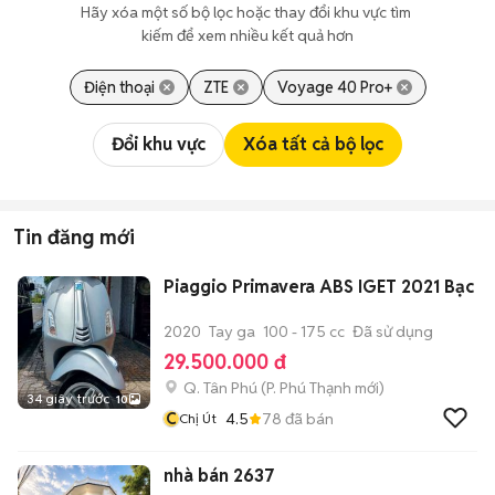
Hãy xóa một số bộ lọc hoặc thay đổi khu vực tìm 
kiếm để xem nhiều kết quả hơn
Điện thoại
ZTE
Voyage 40 Pro+
Đổi khu vực
Xóa tất cả bộ lọc
Tin đăng mới
Piaggio Primavera ABS IGET 2021 Bạc
2020
Tay ga
100 - 175 cc
Đã sử dụng
29.500.000 đ
Q. Tân Phú
(
P. Phú Thạnh
mới)
34 giây trước
10
C
4.5
78
đã bán
Chị Út
nhà bán 2637