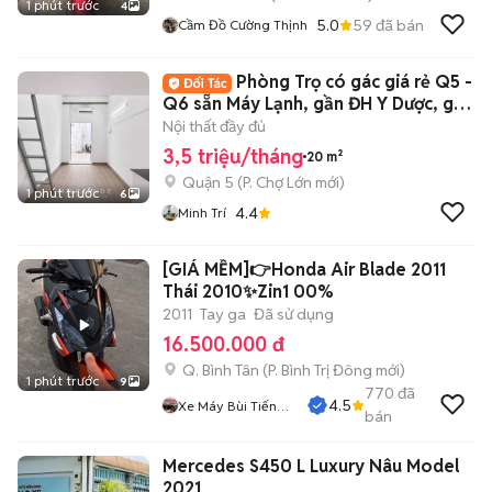
1 phút trước
4
5.0
59
đã bán
Cầm Đồ Cường Thịnh
Phòng Trọ có gác giá rẻ Q5 -
Q6 sẵn Máy Lạnh, gần ĐH Y Dược, gần
ĐH Mở
Nội thất đầy đủ
3,5 triệu/tháng
20 m²
Quận 5
(
P. Chợ Lớn
mới)
1 phút trước
6
4.4
Minh Trí
[GIÁ MỀM]👉Honda Air Blade 2011
Thái 2010✨Zin1 00%
2011
Tay ga
Đã sử dụng
16.500.000 đ
Q. Bình Tân
(
P. Bình Trị Đông
mới)
1 phút trước
9
770
đã
4.5
Xe Máy Bùi Tiến
bán
Dũng
Mercedes S450 L Luxury Nâu Model
2021