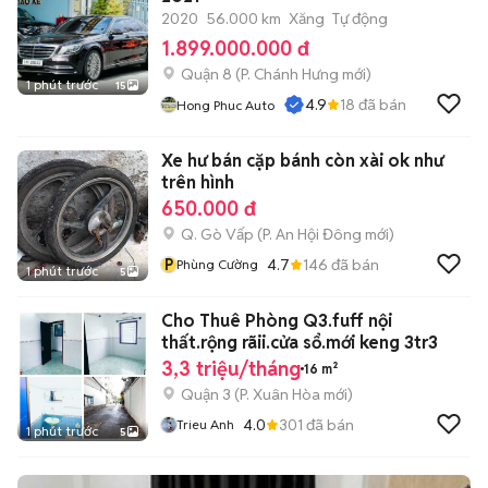
2020
56.000 km
Xăng
Tự động
1.899.000.000 đ
Quận 8
(
P. Chánh Hưng
mới)
1 phút trước
15
4.9
18
đã bán
Hong Phuc Auto
Xe hư bán cặp bánh còn xài ok như
trên hình
650.000 đ
Q. Gò Vấp
(
P. An Hội Đông
mới)
P
4.7
146
đã bán
Phùng Cường
1 phút trước
5
Cho Thuê Phòng Q3.fuff nội
thất.rộng rãii.cửa sổ.mới keng 3tr3
3,3 triệu/tháng
16 m²
Quận 3
(
P. Xuân Hòa
mới)
4.0
301
đã bán
Trieu Anh
1 phút trước
5