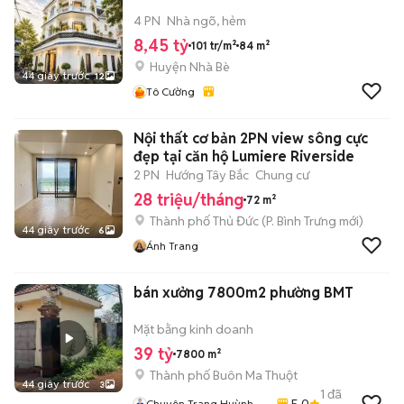
4 PN
Nhà ngõ, hẻm
8,45 tỷ
101 tr/m²
84 m²
Huyện Nhà Bè
44 giây trước
12
Tô Cường
Nội thất cơ bản 2PN view sông cực
đẹp tại căn hộ Lumiere Riverside
2 PN
Hướng Tây Bắc
Chung cư
28 triệu/tháng
72 m²
Thành phố Thủ Đức
(
P. Bình Trưng
mới)
44 giây trước
6
Ánh Trang
bán xưởng 7800m2 phường BMT
Mặt bằng kinh doanh
39 tỷ
7800 m²
Thành phố Buôn Ma Thuột
44 giây trước
3
1
đã
5.0
Chuyên Trang Huỳnh