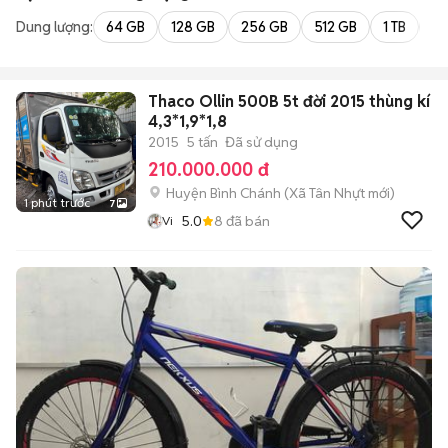
Dung lượng:
64 GB
128 GB
256 GB
512 GB
1 TB
2 
Thaco Ollin 500B 5t đời 2015 thùng kí
4,3*1,9*1,8
2015
5 tấn
Đã sử dụng
210.000.000 đ
Huyện Bình Chánh
(
Xã Tân Nhựt
mới)
1 phút trước
7
5.0
8
đã bán
Vi