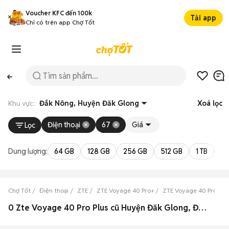
Voucher KFC đến 100k
Tải app
Chỉ có trên app Chợ Tốt
Khu vực:
Đắk Nông, Huyện Đăk Glong
Xoá lọc
Điện thoại
67
Giá
Lọc
Dung lượng:
64 GB
128 GB
256 GB
512 GB
1 TB
2 
Chợ Tốt
Điện thoại
ZTE
ZTE Voyage 40 Pro+
ZTE Voyage 40 Pro+ Đ
0 Zte Voyage 40 Pro Plus cũ Huyện Đăk Glong, Đắk Nông đẹp