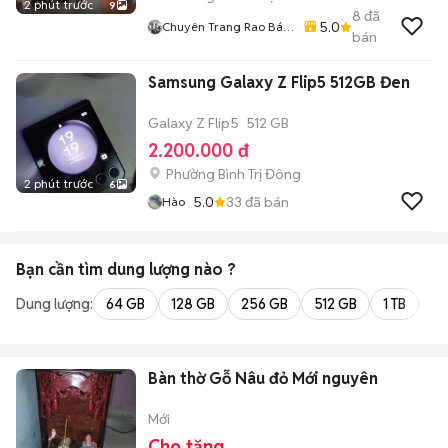
2 phút trước
9
8
đã
5.0
Chuyên Trang Rao Bán
bán
Bất Động Sản Toàn
Quốc
Samsung Galaxy Z Flip5 512GB Đen
Galaxy Z Flip5
512 GB
2.200.000 đ
Phường Bình Trị Đông
2 phút trước
6
5.0
33
đã bán
Hào
Bạn cần tìm
dung lượng
nào ?
Dung lượng:
64 GB
128 GB
256 GB
512 GB
1 TB
2 
Bàn thờ Gỗ Nâu đỏ Mới nguyên
Mới
Cho tặng