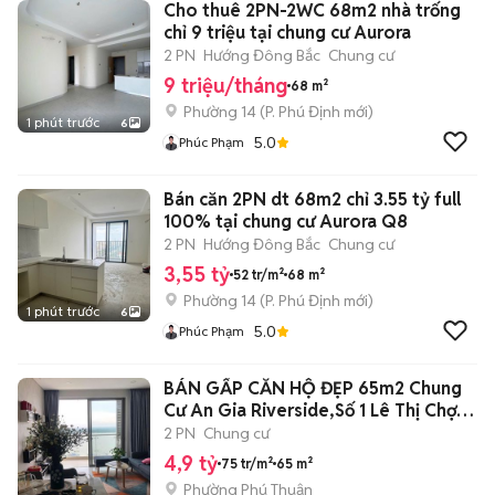
Cho thuê 2PN-2WC 68m2 nhà trống
chỉ 9 triệu tại chung cư Aurora
2 PN
Hướng Đông Bắc
Chung cư
9 triệu/tháng
68 m²
Phường 14
(
P. Phú Định
mới)
1 phút trước
6
5.0
Phúc Phạm
Bán căn 2PN dt 68m2 chỉ 3.55 tỷ full
100% tại chung cư Aurora Q8
2 PN
Hướng Đông Bắc
Chung cư
3,55 tỷ
52 tr/m²
68 m²
Phường 14
(
P. Phú Định
mới)
1 phút trước
6
5.0
Phúc Phạm
BÁN GẤP CĂN HỘ ĐẸP 65m2 Chung
Cư An Gia Riverside,Số 1 Lê Thị Chợ,
Q.7
2 PN
Chung cư
4,9 tỷ
75 tr/m²
65 m²
Phường Phú Thuận