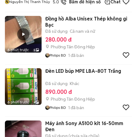
N
5.0
19
đã bán
Bấm để hiện số
Chat
Nguyễn Thị Thanh Thủy
Đồng hồ Alba Unisex Thép không gỉ
Bạc
Đã sử dụng
Cả nam và nữ
280.000 đ
Phường Tân Đông Hiệp
6 phút trước
5
1
đã bán
Philips BD
Đèn LED búp MPE LBA-80T Trắng
Đã sử dụng
Khác
890.000 đ
Phường Tân Đông Hiệp
6 phút trước
4
1
đã bán
Philips BD
Máy ảnh Sony A5100 kit 16-50mm
Đen
Đã sử dụng (chưa sửa chữa)