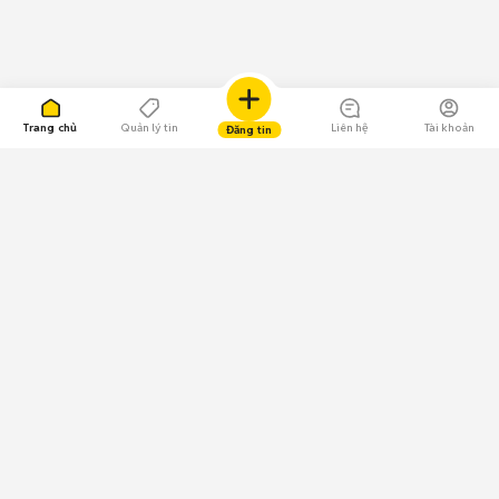
Trang chủ
Quản lý tin
Liên hệ
Tài khoản
Đăng tin
109.000 Bình chọn
Tải ứng dụng Chợ Tốt
Về Chợ Tốt
Quy chế sàn
Chính sách bảo mật
Giải quyết tranh chấp
CÔNG TY TNHH CHỢ TỐT - Người đại diện theo pháp luật:
Nguyễn Trọng Tấn; GPDKKD: 0312120782 do Sở KH & ĐT TP.HCM cấp ngày
11/01/2013;