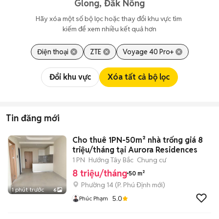
Glong, Đắk Nông
Hãy xóa một số bộ lọc hoặc thay đổi khu vực tìm 
kiếm để xem nhiều kết quả hơn
Điện thoại
ZTE
Voyage 40 Pro+
Đổi khu vực
Xóa tất cả bộ lọc
Tin đăng mới
Cho thuê 1PN-50m² nhà trống giá 8
triệu/tháng tại Aurora Residences
1 PN
Hướng Tây Bắc
Chung cư
8 triệu/tháng
50 m²
Phường 14
(
P. Phú Định
mới)
1 phút trước
6
5.0
Phúc Phạm