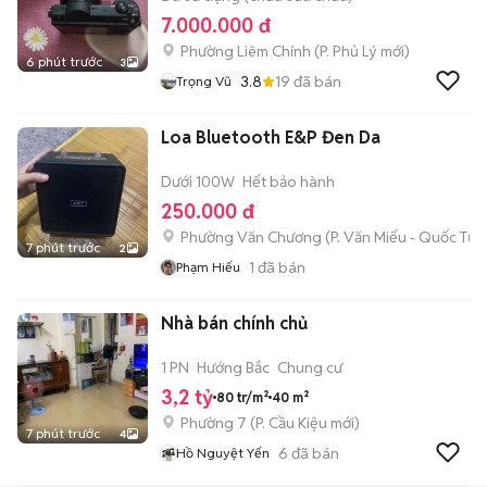
7.000.000 đ
Phường Liêm Chính
(
P. Phủ Lý
mới)
6 phút trước
3
3.8
19
đã bán
Trọng Vũ
Loa Bluetooth E&P Đen Da
Dưới 100W
Hết bảo hành
250.000 đ
Phường Văn Chương
(
P. Văn Miếu - Quốc Tử 
7 phút trước
2
1
đã bán
Phạm Hiếu
Nhà bán chính chủ
1 PN
Hướng Bắc
Chung cư
3,2 tỷ
80 tr/m²
40 m²
Phường 7
(
P. Cầu Kiệu
mới)
7 phút trước
4
6
đã bán
Hồ Nguyệt Yến