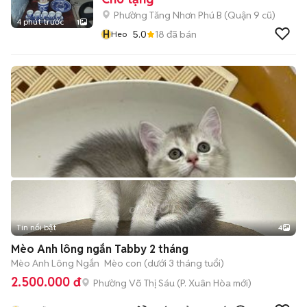
Phường Tăng Nhơn Phú B (Quận 9 cũ)
4 phút trước
1
H
5.0
18
đã bán
Heo
Tin nổi bật
4
Mèo Anh lông ngắn Tabby 2 tháng
Mèo Anh Lông Ngắn
Mèo con (dưới 3 tháng tuổi)
2.500.000 đ
Phường Võ Thị Sáu
(
P. Xuân Hòa
mới)