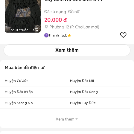
Đã sử dụng
Đồ nữ
20.000 đ
Phường 12
(
P. Chợ Lớn
mới)
11 phút trước
6
5.0
Thanh
Xem thêm
Mua bán đồ điện tử
Huyện Cư Jút
Huyện Đắk Mil
Huyện Đắk R'Lấp
Huyện Đắk Song
Huyện Krông Nô
Huyện Tuy Đức
Xem thêm