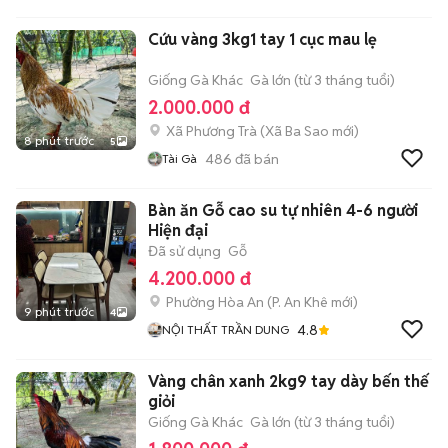
Cứu vàng 3kg1 tay 1 cục mau lẹ
Giống Gà Khác
Gà lớn (từ 3 tháng tuổi)
2.000.000 đ
Xã Phương Trà
(
Xã Ba Sao
mới)
8 phút trước
5
486
đã bán
Tài Gà
Bàn ăn Gỗ cao su tự nhiên 4-6 người
Hiện đại
Đã sử dụng
Gỗ
4.200.000 đ
Phường Hòa An
(
P. An Khê
mới)
9 phút trước
4
4.8
NỘI THẤT TRẦN DUNG
Vàng chân xanh 2kg9 tay dày bến thế
giỏi
Giống Gà Khác
Gà lớn (từ 3 tháng tuổi)