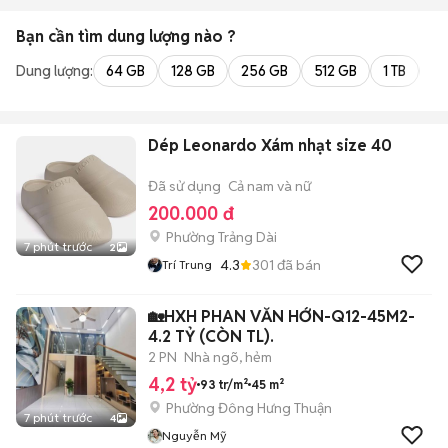
Bạn cần tìm
dung lượng
nào ?
Dung lượng:
64 GB
128 GB
256 GB
512 GB
1 TB
2 
Dép Leonardo Xám nhạt size 40
Đã sử dụng
Cả nam và nữ
200.000 đ
Phường Trảng Dài
7 phút trước
2
4.3
301
đã bán
Trí Trung
🏡HXH PHAN VĂN HỚN-Q12-45M2-
4.2 TỶ (CÒN TL).
2 PN
Nhà ngõ, hẻm
4,2 tỷ
93 tr/m²
45 m²
Phường Đông Hưng Thuận
7 phút trước
4
Nguyễn Mỹ