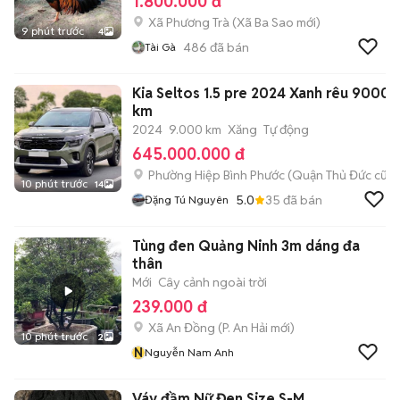
1.800.000 đ
Xã Phương Trà
(
Xã Ba Sao
mới)
9 phút trước
4
486
đã bán
Tài Gà
Kia Seltos 1.5 pre 2024 Xanh rêu 9000
km
2024
9.000 km
Xăng
Tự động
645.000.000 đ
Phường Hiệp Bình Phước (Quận Thủ Đức cũ)
10 phút trước
14
5.0
35
đã bán
Đặng Tú Nguyên
Tùng đen Quảng Ninh 3m dáng đa
thân
Mới
Cây cảnh ngoài trời
239.000 đ
Xã An Đồng
(
P. An Hải
mới)
10 phút trước
2
N
Nguyễn Nam Anh
Váy đầm Nữ Đen Size S-M