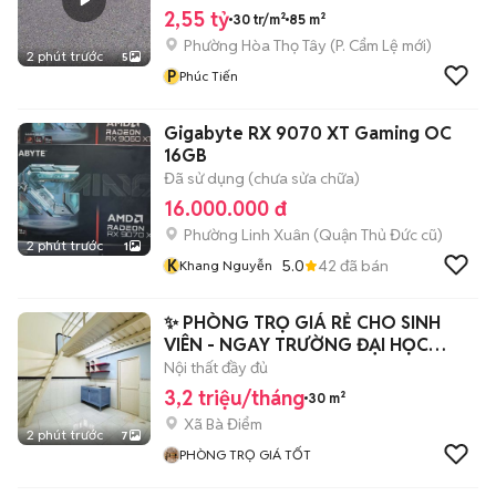
2,55 tỷ
30 tr/m²
85 m²
Phường Hòa Thọ Tây
(
P. Cẩm Lệ
mới)
2 phút trước
5
P
Phúc Tiến
Gigabyte RX 9070 XT Gaming OC
16GB
Đã sử dụng (chưa sửa chữa)
16.000.000 đ
Phường Linh Xuân (Quận Thủ Đức cũ)
2 phút trước
1
K
5.0
42
đã bán
Khang Nguyễn
✨ PHÒNG TRỌ GIÁ RẺ CHO SINH
VIÊN - NGAY TRƯỜNG ĐẠI HỌC
HUFLIT
Nội thất đầy đủ
3,2 triệu/tháng
30 m²
Xã Bà Điểm
2 phút trước
7
PHÒNG TRỌ GIÁ TỐT