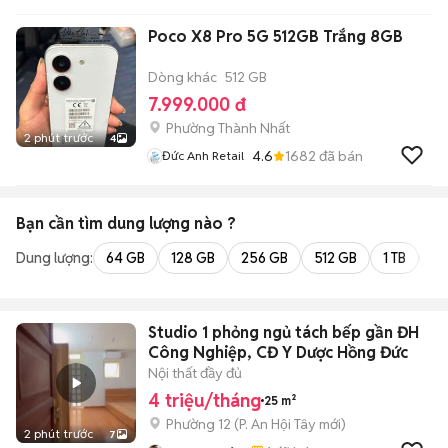
Poco X8 Pro 5G 512GB Trắng 8GB
Dòng khác
512 GB
7.999.000 đ
Phường Thành Nhất
2 phút trước
4
4.6
1682
đã bán
Đức Anh Retail
Bạn cần tìm
dung lượng
nào ?
Dung lượng:
64 GB
128 GB
256 GB
512 GB
1 TB
2 
Studio 1 phỏng ngủ tách bếp gần ĐH
Công Nghiệp, CĐ Y Dược Hồng Đức
Nội thất đầy đủ
4 triệu/tháng
25 m²
Phường 12
(
P. An Hội Tây
mới)
2 phút trước
7