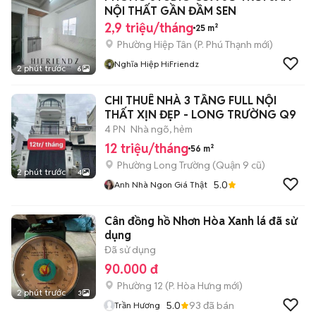
NỘI THẤT GẦN ĐẦM SEN
2,9 triệu/tháng
25 m²
Phường Hiệp Tân
(
P. Phú Thạnh
mới)
Nghĩa Hiệp HiFriendz
2 phút trước
6
CHI THUÊ NHÀ 3 TẦNG FULL NỘI
THẤT XỊN ĐẸP - LONG TRƯỜNG Q9
4 PN
Nhà ngõ, hẻm
12 triệu/tháng
56 m²
Phường Long Trường (Quận 9 cũ)
2 phút trước
4
5.0
Anh Nhà Ngon Giá Thật
Cân đồng hồ Nhơn Hòa Xanh lá đã sử
dụng
Đã sử dụng
90.000 đ
Phường 12
(
P. Hòa Hưng
mới)
2 phút trước
3
5.0
93
đã bán
Trần Hương