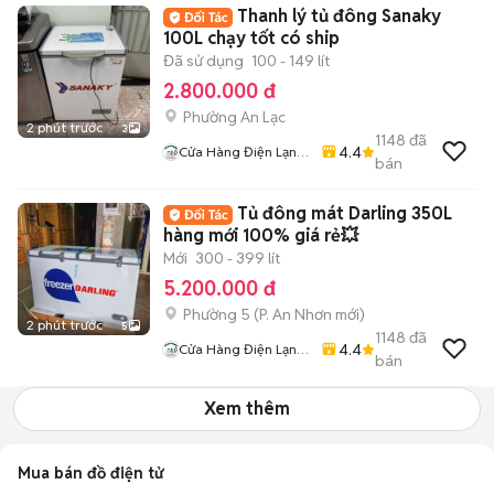
Thanh lý tủ đông Sanaky
100L chạy tốt có ship
Đã sử dụng
100 - 149 lít
2.800.000 đ
Phường An Lạc
2 phút trước
3
1148
đã
4.4
Cửa Hàng Điện Lạnh
bán
Giá Kho
Tủ đông mát Darling 350L
hàng mới 100% giá rẻ💥
Mới
300 - 399 lít
5.200.000 đ
Phường 5
(
P. An Nhơn
mới)
2 phút trước
5
1148
đã
4.4
Cửa Hàng Điện Lạnh
bán
Giá Kho
Xem thêm
Mua bán đồ điện tử