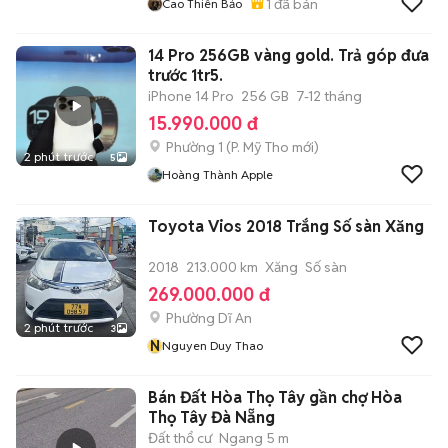
1
đã bán
Cao Thiên Bảo
14 Pro 256GB vàng gold. Trả góp đưa
trước 1tr5.
iPhone 14 Pro
256 GB
7-12 tháng
15.990.000 đ
Phường 1
(
P. Mỹ Tho
mới)
2 phút trước
5
Hoàng Thành Apple
Toyota Vios 2018 Trắng Số sàn Xăng
2018
213.000 km
Xăng
Số sàn
269.000.000 đ
Phường Dĩ An
2 phút trước
3
N
Nguyen Duy Thao
Bán Đất Hòa Thọ Tây gần chợ Hòa
Thọ Tây Đà Nẵng
Đất thổ cư
Ngang 5 m