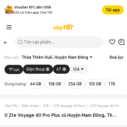
Voucher KFC đến 100k
Tải app
Chỉ có trên app Chợ Tốt
Khu vực:
Thừa Thiên Huế, Huyện Nam Đông
Xoá lọc
Điện thoại
67
Giá
Lọc
Dung lượng:
64 GB
128 GB
256 GB
512 GB
1 TB
2 
Chợ Tốt
Điện thoại
ZTE
ZTE Voyage 40 Pro+
ZTE Voyage 40 Pro+ Th
0 Zte Voyage 40 Pro Plus cũ Huyện Nam Đông, Thừa Thiên Huế đẹp