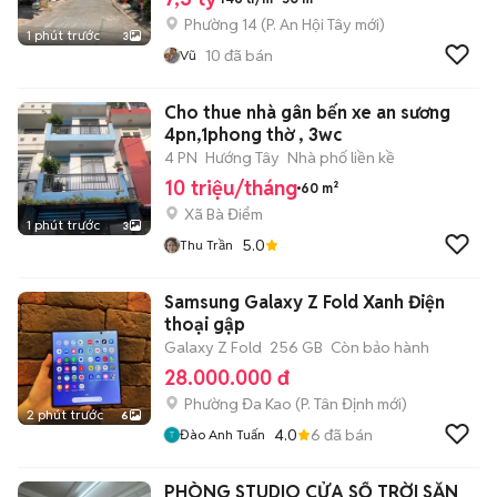
Phường 14
(
P. An Hội Tây
mới)
1 phút trước
3
10
đã bán
Vũ
Cho thue nhà gân bến xe an sương
4pn,1phong thờ , 3wc
4 PN
Hướng Tây
Nhà phố liền kề
10 triệu/tháng
60 m²
Xã Bà Điểm
1 phút trước
3
5.0
Thu Trần
Samsung Galaxy Z Fold Xanh Điện
thoại gập
Galaxy Z Fold
256 GB
Còn bảo hành
28.000.000 đ
Phường Đa Kao
(
P. Tân Định
mới)
2 phút trước
6
4.0
6
đã bán
Đào Anh Tuấn
PHÒNG STUDIO CỬA SỔ TRỜI SẴN