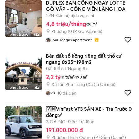
DUPLEX BAN CÔNG NGAY LOTTE
GÒ VẤP - CÔNG VIÊN LÀNG HOA
1 PN
Căn hộ dịch vụ, mini
4,8 triệu/tháng
28 m²
Phường 10
(
P. Gò Vấp
mới)
1 phút trước
5
Châu Megas Apartment
Bán đất sổ hồng riêng đất thổ cư
ngang 8x25=198m2
Đất thổ cư
Ngang 8 m
2,2 tỷ
11 tr/m²
198 m²
Xã Tân Phú Trung
(
Xã Củ Chi
mới)
1 phút trước
3
10
đã bán
Vũ
🇻🇳VinFast VF3 SẴN XE - Trả Trước 0
đồng✅
2026
Mới
Điện
Tự động
191.000.000 đ
Phường Thịnh Quang
(
P. Đống Đa
mới)