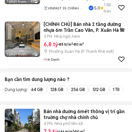
1 phút trước
17
1
đã
5.0
VINFAST 3S CHÍNH
bán
HÃNG
[CHÍNH CHỦ] Bán nhà 2 tầng đường
nhựa 6m Trần Cao Vân, P. Xuân Hà 🌺
3 PN
Nhà ngõ, hẻm
6,8 tỷ
85 tr/m²
80 m²
Phường Xuân Hà
(
P. Thanh Khê
mới)
1 phút trước
7
A Danh
Bạn cần tìm
dung lượng
nào ?
Dung lượng:
64 GB
128 GB
256 GB
512 GB
1 TB
2 
Bán nhà đuờng 6mét thông vị trí gần
truờng chợ nhà chính chủ
4 PN
Nhà phố liền kề
7,3 tỷ
146 tr/m²
50 m²