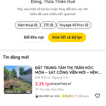
Đông, Thừa Thiên Huế
Hãy xóa một số bộ lọc hoặc thay đổi khu vực tìm 
kiếm để xem nhiều kết quả hơn
Điện thoại
ZTE
Voyage 40 Pro+
Đổi khu vực
Xóa tất cả bộ lọc
Tin đăng mới
ĐẤT TRUNG TÂM THỊ TRẤN HÓC
MÔN – SÁT CÔNG VIÊN MỚI – HẺM Ô
TÔ – 103M²
Đất thổ cư
Ngang 5 m
3,35 tỷ
33 tr/m²
103 m²
Thị trấn Hóc Môn
1 phút trước
4
5.0
73
đã bán
Nhà Đất An Vinh