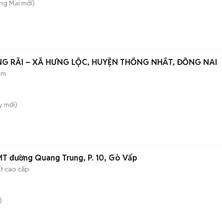
ng Mai
mới)
G RÃI – XÃ HƯNG LỘC, HUYỆN THỐNG NHẤT, ĐỒNG NAI
ẻm
y
mới)
MT đường Quang Trung, P. 10, Gò Vấp
ất cao cấp
)