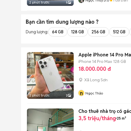
Ngọc Thúy
2 phút trước
5
Bạn cần tìm
dung lượng
nào ?
Dung lượng:
64 GB
128 GB
256 GB
512 GB
Apple iPhone 14 Pro Ma
iPhone 14 Pro Max
128 GB
18.000.000 đ
Xã Long Sơn
n
Ngọc Thảo
2 phút trước
2
Cho thuê nhà trọ có gá
3,5 triệu/tháng
25 m²