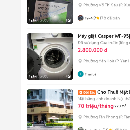
Phường Võ Thị Sáu
(
P. X
4.9
178
đã bán
Tek
1 phút trước
3
Máy giặt Casper WF-95
Đã sử dụng
Cửa trước (lồng
2.800.000 đ
Phường Yên Hoà
(
P. Yên
Thái Lê
1 phút trước
4
Cho Thuê Mặt B
Mặt bằng kinh doanh
Nội th
70 triệu/tháng
220 m²
Phường Tân Phong
(
P. Tâ
5.0
1
đã bán