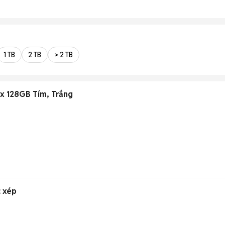
1 TB
2 TB
> 2 TB
x 128GB Tím, Trắng
c xép