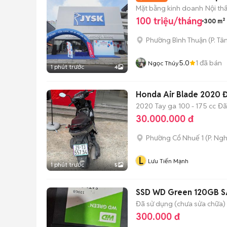
Mặt bằng kinh doanh
Nội th
100 triệu/tháng
300 m²
Phường Bình Thuận
(
P. Tâ
5.0
1
đã bán
Ngọc Thúy
1 phút trước
4
Honda Air Blade 2020 Đ
2020
Tay ga
100 - 175 cc
Đã
30.000.000 đ
Phường Cổ Nhuế 1
(
P. Ng
L
Lưu Tiến Mạnh
1 phút trước
5
SSD WD Green 120GB S
Đã sử dụng (chưa sửa chữa)
300.000 đ