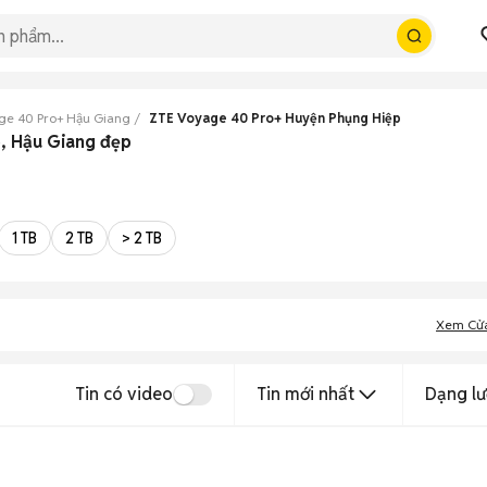
ge 40 Pro+ Hậu Giang
ZTE Voyage 40 Pro+ Huyện Phụng Hiệp
, Hậu Giang đẹp
1 TB
2 TB
> 2 TB
Xem Cử
Tin có video
Tin mới nhất
Dạng lư