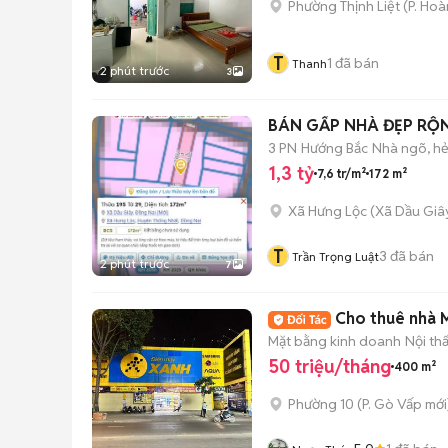
Phường Thịnh Liệt
(
P. Hoà
T
1
đã bán
Thanh
2 phút trước
3
BÁN GẤP NHÀ ĐẸP RỘN
3 PN
Hướng Bắc
Nhà ngõ, h
1,3 tỷ
7,6 tr/m²
172 m²
Xã Hưng Lộc
(
Xã Dầu Giâ
T
3
đã bán
Trần Trọng Luật
2 phút trước
7
Cho thuê nhà 
Mặt bằng kinh doanh
Nội th
50 triệu/tháng
400 m²
Phường 10
(
P. Gò Vấp
mới