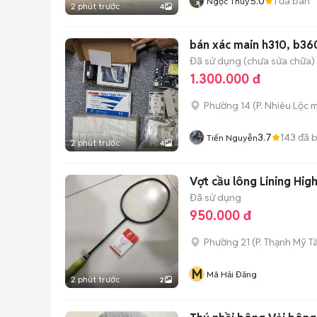
5.0
1
đã bán
Ngọc Thúy
2 phút trước
4
bán xác main h310, b360
Đã sử dụng (chưa sửa chữa)
1.300.000 đ
Phường 14
(
P. Nhiêu Lộc
m
3.7
143
đã 
Tiến Nguyễn
2 phút trước
4
Vợt cầu lông Lining Hi
Đã sử dụng
950.000 đ
Phường 21
(
P. Thạnh Mỹ T
M
Mã Hải Đăng
2 phút trước
2