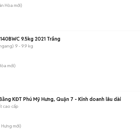
uân Hòa
mới)
|140BWC 9.5kg 2021 Trắng
 ngang)
9 - 9.9 kg
 Hòa
mới)
ằng KĐT Phú Mỹ Hưng, Quận 7 - Kinh doanh lâu dài
ất cao cấp
n Hưng
mới)