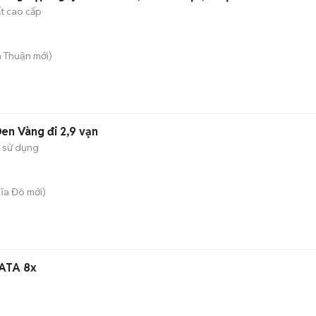
ất cao cấp
n Thuận
mới)
en Vàng đi 2,9 vạn
 sử dụng
hĩa Đô
mới)
ATA 8x