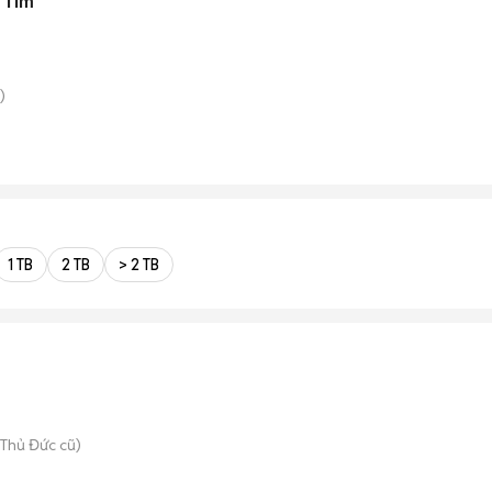
 Tím
)
1 TB
2 TB
> 2 TB
Thủ Đức cũ)