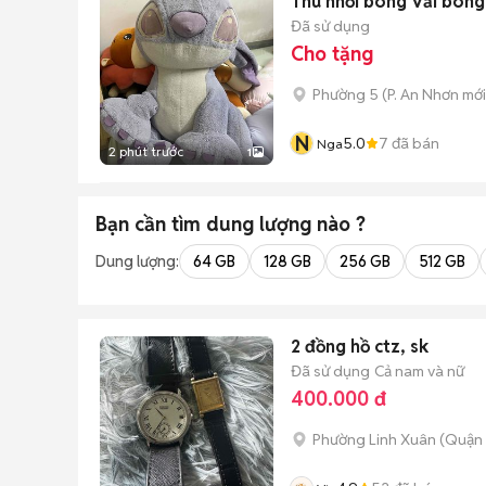
Thú nhồi bông Vải bông
Đã sử dụng
Cho tặng
Phường 5
(
P. An Nhơn
mới
N
5.0
7
đã bán
Nga
2 phút trước
1
Bạn cần tìm
dung lượng
nào ?
Dung lượng:
64 GB
128 GB
256 GB
512 GB
2 đồng hồ ctz, sk
Đã sử dụng
Cả nam và nữ
400.000 đ
Phường Linh Xuân (Quận 