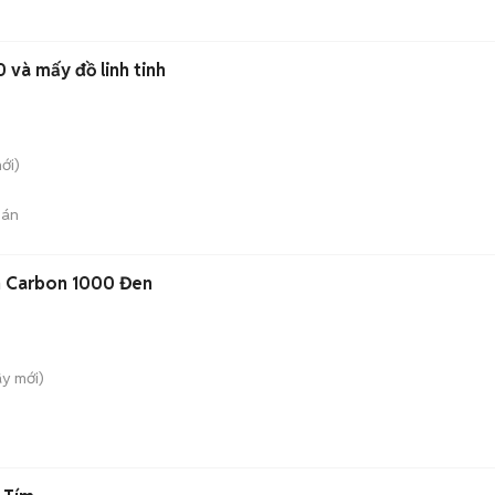
 và mấy đồ linh tinh
ới)
bán
gh Carbon 1000 Đen
ây
mới)