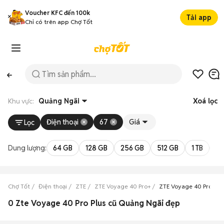
Voucher KFC đến 100k
Tải app
Chỉ có trên app Chợ Tốt
Khu vực:
Quảng Ngãi
Xoá lọc
Điện thoại
67
Giá
Lọc
Dung lượng:
64 GB
128 GB
256 GB
512 GB
1 TB
2 
Chợ Tốt
Điện thoại
ZTE
ZTE Voyage 40 Pro+
ZTE Voyage 40 Pro+ Q
0 Zte Voyage 40 Pro Plus cũ Quảng Ngãi đẹp