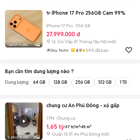
✨ iPhone 17 Pro 256GB Cam 99%
iPhone 17 Pro
256 GB
27.999.000 đ
Q. Gò Vấp
(
P. Thông Tây Hội
mới)
1 phút trước
4
4.9
595
đã bán
Duy Techs
Bạn cần tìm
dung lượng
nào ?
Dung lượng:
64 GB
128 GB
256 GB
512 GB
1 TB
2 
chung cư An Phú Đông - xả gấp
1 PN
Chung cư
1,65 tỷ
37 tr/m²
45 m²
Quận 12
(
P. An Phú Đông
mới)
2 phút trước
6