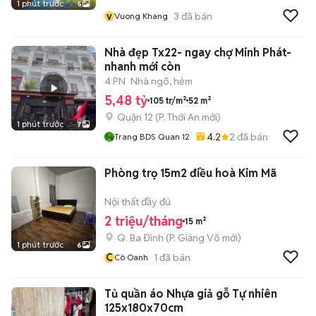
1 phút trước
5
v
3
đã bán
Vuong Khang
Nhà đẹp Tx22- ngay chợ Minh Phát-
nhanh mới còn
4 PN
Nhà ngõ, hẻm
5,48 tỷ
105 tr/m²
52 m²
Quận 12
(
P. Thới An
mới)
1 phút trước
7
4.2
2
đã bán
Trang BDS Quan 12
Phòng trọ 15m2 điều hoà Kim Mã
Nội thất đầy đủ
2 triệu/tháng
15 m²
Q. Ba Đình
(
P. Giảng Võ
mới)
1 phút trước
6
C
1
đã bán
Cô Oanh
Tủ quần áo Nhựa giả gỗ Tự nhiên
125x180x70cm