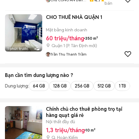
bán
GIÀY CHÍNH HÃNG
CHO THUÊ NHÀ QUẬN 1
Mặt bằng kinh doanh
60 triệu/tháng
350 m²
Quận 1
(
P. Tân Định
mới)
1 phút trước
4
Trần Thu Thanh Trầm
Bạn cần tìm
dung lượng
nào ?
Dung lượng:
64 GB
128 GB
256 GB
512 GB
1 TB
2 
Chính chủ cho thuê phòng trọ tại
hàng quạt giá rẻ
Nội thất đầy đủ
1,3 triệu/tháng
10 m²
Q. Hoàn Kiếm