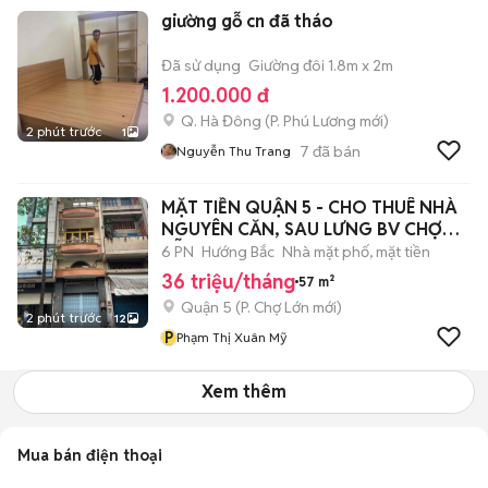
giường gỗ cn đã tháo
Đã sử dụng
Giường đôi 1.8m x 2m
1.200.000 đ
Q. Hà Đông
(
P. Phú Lương
mới)
2 phút trước
1
7
đã bán
Nguyễn Thu Trang
MẶT TIỀN QUẬN 5 - CHO THUÊ NHÀ
NGUYÊN CĂN, SAU LƯNG BV CHỢ
RẪY
6 PN
Hướng Bắc
Nhà mặt phố, mặt tiền
36 triệu/tháng
57 m²
Quận 5
(
P. Chợ Lớn
mới)
2 phút trước
12
P
Phạm Thị Xuân Mỹ
Xem thêm
Mua bán điện thoại