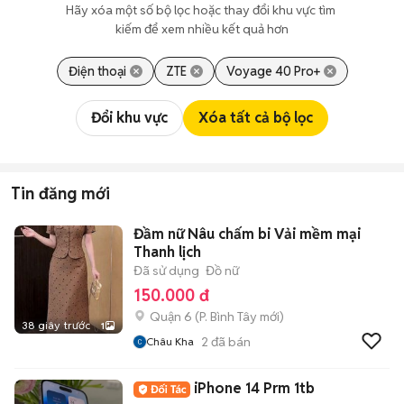
Hãy xóa một số bộ lọc hoặc thay đổi khu vực tìm 
kiếm để xem nhiều kết quả hơn
Điện thoại
ZTE
Voyage 40 Pro+
Đổi khu vực
Xóa tất cả bộ lọc
Tin đăng mới
Đầm nữ Nâu chấm bi Vải mềm mại
Thanh lịch
Đã sử dụng
Đồ nữ
150.000 đ
Quận 6
(
P. Bình Tây
mới)
38 giây trước
1
2
đã bán
Châu Kha
iPhone 14 Prm 1tb