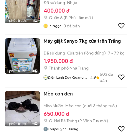
Đã sử dụng
Nhựa
400.000 đ
Quận 6
(
P. Phú Lâm
mới)
1 phút trước
4
L
3
đã bán
Lê Ngọc
Máy giặt Sanyo 7kg cửa trên Trắng
Đã sử dụng
Cửa trên (lồng đứng)
7 - 7.9 kg
1.950.000 đ
Thành phố Nha Trang
1 phút trước
4
503
đã
4.9
Điện Lạnh Duy Quang
bán
Nha Trang
Mèo con đen
Mèo Mướp
Mèo con (dưới 3 tháng tuổi)
650.000 đ
Q. Hai Bà Trưng
(
P. Vĩnh Tuy
mới)
1 phút trước
2
Thuyquynh Duong