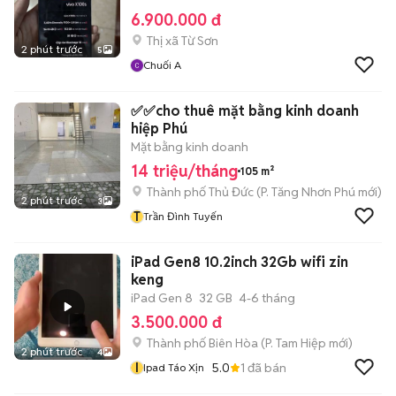
6.900.000 đ
Thị xã Từ Sơn
2 phút trước
5
Chuối A
✅✅cho thuê mặt bằng kinh doanh
hiệp Phú
Mặt bằng kinh doanh
14 triệu/tháng
105 m²
Thành phố Thủ Đức
(
P. Tăng Nhơn Phú
mới)
2 phút trước
3
T
Trần Đình Tuyến
iPad Gen8 10.2inch 32Gb wifi zin
keng
iPad Gen 8
32 GB
4-6 tháng
3.500.000 đ
Thành phố Biên Hòa
(
P. Tam Hiệp
mới)
2 phút trước
4
I
5.0
1
đã bán
Ipad Táo Xịn