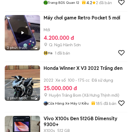
4.2
2
đã bán
Trang BDS Quan 12
Máy chơi game Retro Pocket 5 mới
Mới
4.200.000 đ
Q. Ngũ Hành Sơn
2 phút trước
1
H
1
đã bán
Ha
Honda Winner X V3 2022 Trắng đen
2022
Xe số
100 - 175 cc
Đã sử dụng
25.000.000 đ
Huyện Trảng Bom
(
Xã Hưng Thịnh
mới)
2 phút trước
10
185
đã bán
Cửa Hàng Xe Máy U Kiều
Vivo X100s Đen 512GB Dimensity
9300+
X100s
512 GB