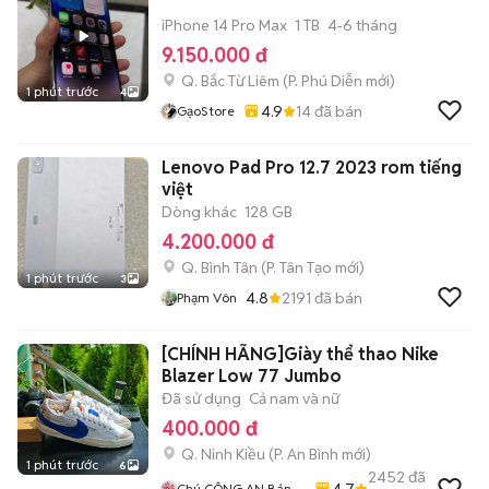
iPhone 14 Pro Max
1 TB
4-6 tháng
9.150.000 đ
Q. Bắc Từ Liêm
(
P. Phú Diễn
mới)
1 phút trước
4
4.9
14
đã bán
GạoStore
Lenovo Pad Pro 12.7 2023 rom tiếng
việt
Dòng khác
128 GB
4.200.000 đ
Q. Bình Tân
(
P. Tân Tạo
mới)
1 phút trước
3
4.8
2191
đã bán
Phạm Vôn
[CHÍNH HÃNG]Giày thể thao Nike
Blazer Low 77 Jumbo
Đã sử dụng
Cả nam và nữ
400.000 đ
Q. Ninh Kiều
(
P. An Bình
mới)
1 phút trước
6
2452
đã
4.7
Chú CÔNG AN Bán