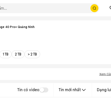
ge 40 Pro+ Quảng Ninh
1 TB
2 TB
> 2 TB
Xem Cử
Tin có video
Tin mới nhất
Dạng lư