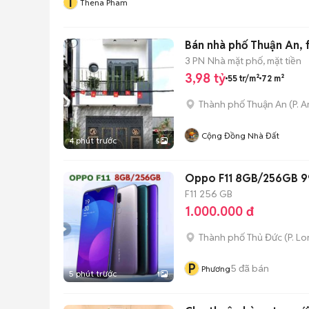
T
Thena Pham
Bán nhà phố Thuận An, f
3 PN
Nhà mặt phố, mặt tiền
3,98 tỷ
55 tr/m²
72 m²
Thành phố Thuận An
(
P. 
Cộng Đồng Nhà Đất
4 phút trước
5
Oppo F11 8GB/256GB 9
F11
256 GB
1.000.000 đ
Thành phố Thủ Đức
(
P. L
P
5
đã bán
Phương
5 phút trước
1