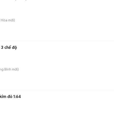
g Hòa
mới)
 3 chế độ
ong Bình
mới)
kim đỏ 1:64