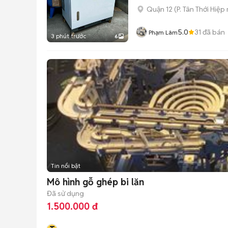
Quận 12
(
P. Tân Thới Hiệp
5.0
31
đã bán
Phạm Lâm
3 phút trước
6
Tin nổi bật
Mô hình gỗ ghép bi lăn
Đã sử dụng
1.500.000 đ