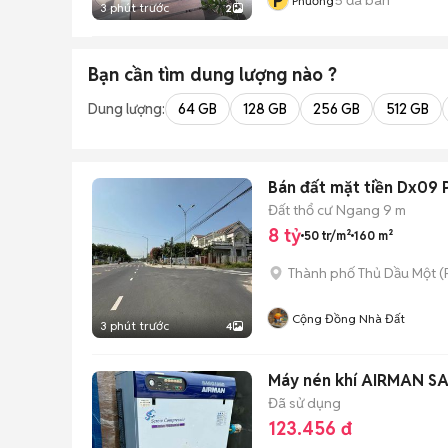
P
Phương
3 phút trước
2
Bạn cần tìm
dung lượng
nào ?
Dung lượng:
64 GB
128 GB
256 GB
512 GB
Bán đất mặt tiền Dx09 P
Đất thổ cư
Ngang 9 m
8 tỷ
50 tr/m²
160 m²
Thành phố Thủ Dầu Một
(
Cộng Đồng Nhà Đất
3 phút trước
4
Máy nén khí AIRMAN S
Đã sử dụng
123.456 đ