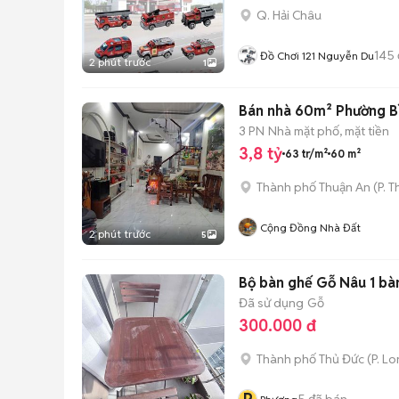
Q. Hải Châu
145
Đồ Chơi 121 Nguyễn Du
2 phút trước
1
Bán nhà 60m² Phường B
3 PN
Nhà mặt phố, mặt tiền
3,8 tỷ
63 tr/m²
60 m²
Thành phố Thuận An
(
P. 
Cộng Đồng Nhà Đất
2 phút trước
5
Bộ bàn ghế Gỗ Nâu 1 bà
Đã sử dụng
Gỗ
300.000 đ
Thành phố Thủ Đức
(
P. L
5
đã bán