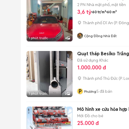
2 PN
Nhà mặt phố, mặt tiền
3,6 tỷ
60 tr/m²
60 m²
Thành phố Dĩ An
(
P. Đôn
Cộng Đồng Nhà Đất
1 phút trước
4
Quạt tháp Besiko Trắng
Đã sử dụng
Khác
1.000.000 đ
Thành phố Thủ Đức
(
P. L
P
5
đã bán
Phương
1 phút trước
2
Mô hình xe cứu hỏa hợp 
Mới
Đồ cho bé
25.000 đ