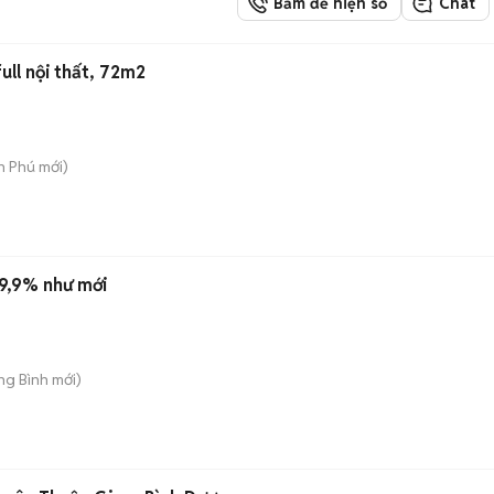
Bấm để hiện số
Chat
ull nội thất, 72m2
An Phú
mới)
9,9% như mới
ong Bình
mới)