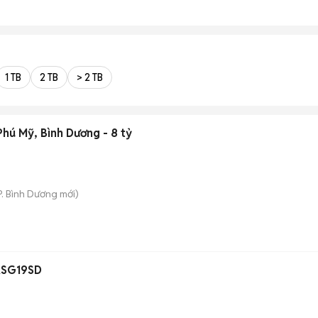
1 TB
2 TB
> 2 TB
hú Mỹ, Bình Dương - 8 tỷ
P. Bình Dương
mới)
ASG19SD