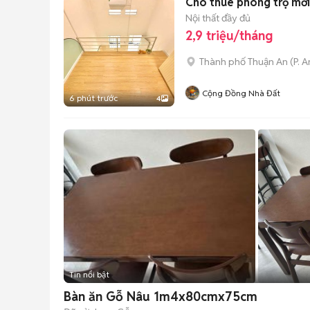
Cho thuê phòng trọ mới
Nội thất đầy đủ
2,9 triệu/tháng
Thành phố Thuận An
(
P. 
Cộng Đồng Nhà Đất
6 phút trước
4
Tin nổi bật
Bàn ăn Gỗ Nâu 1m4x80cmx75cm