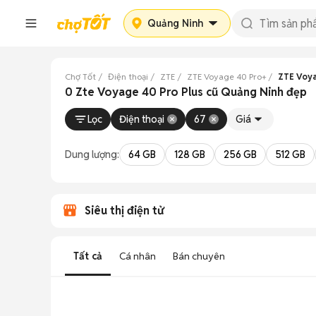
Quảng Ninh
Chợ Tốt
Điện thoại
ZTE
ZTE Voyage 40 Pro+
ZTE Voya
0 Zte Voyage 40 Pro Plus cũ Quảng Ninh đẹp
Lọc
Điện thoại
67
Giá
Dung lượng:
64 GB
128 GB
256 GB
512 GB
Siêu thị điện tử
Tất cả
Cá nhân
Bán chuyên