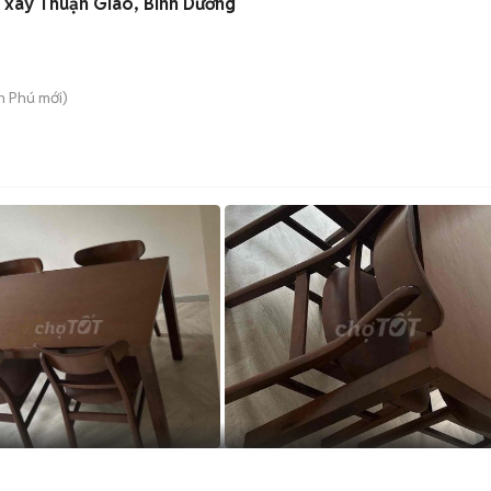
 xây Thuận Giao, Bình Dương
An Phú
mới)