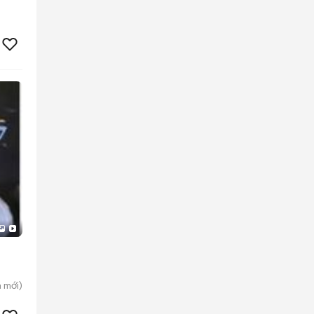
h
mới)