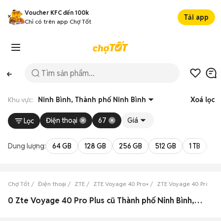
Voucher KFC đến 100k
Tải app
Chỉ có trên app Chợ Tốt
Khu vực:
Ninh Bình, Thành phố Ninh Bình
Xoá lọc
Điện thoại
67
Giá
Lọc
Dung lượng:
64 GB
128 GB
256 GB
512 GB
1 TB
2 
Chợ Tốt
Điện thoại
ZTE
ZTE Voyage 40 Pro+
ZTE Voyage 40 Pro+ Ni
0 Zte Voyage 40 Pro Plus cũ Thành phố Ninh Bình, Ninh Bình đẹp