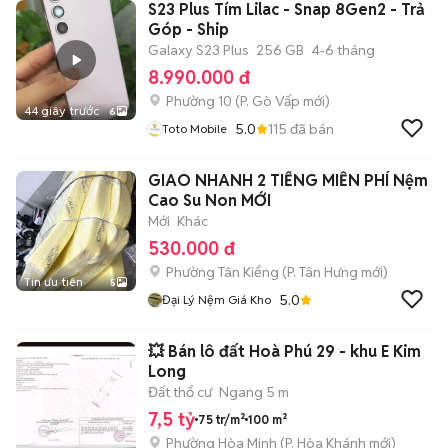
S23 Plus Tím Lilac - Snap 8Gen2 - Trả
Góp - Ship
Galaxy S23 Plus
256 GB
4-6 tháng
8.990.000 đ
Phường 10
(
P. Gò Vấp
mới)
44 giây trước
6
5.0
115
đã bán
Toto Mobile
GIAO NHANH 2 TIẾNG MIỄN PHÍ Nệm
Cao Su Non MỚI
Mới
Khác
530.000 đ
Phường Tân Kiểng
(
P. Tân Hưng
mới)
Tin ưu tiên
5
5.0
Đại Lý Nệm Giá Kho
💥 Bán lô đất Hoà Phú 29 - khu E Kim
Long
Đất thổ cư
Ngang 5 m
7,5 tỷ
75 tr/m²
100 m²
Phường Hòa Minh
(
P. Hòa Khánh
mới)