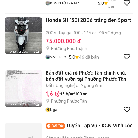
5.0
BĐS PHỐ GIA Q7
bán
Nhadatphogia COM
Honda SH 150i 2006 trắng đen Sport
2006
Tay ga
100 - 175 cc
Đã sử dụng
75.000.000 đ
Phường Phú Thạnh
1 phút trước
12
5.0
46
đã bán
Võ SH318
Bán đất giá rẻ Phước Tân chính chủ,
bán đất vườn tại Phường Phước Tân
Đất nông nghiệp
Ngang 6 m
1,6 tỷ
16 tr/m²
100 m²
Phường Phước Tân
1 phút trước
3
N
Nga
Tuyển Tạp vụ - KCN Vĩnh Lộc