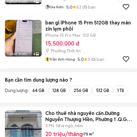
1 phút trước
4
5.0
62
đã bán
Gia Kiên
ban gl iPhone 15 Prm 512GB thay màn
zin lẹm phôi
iPhone 15 Pro Max
512 GB
15.500.000 đ
Phường Thới An
1 phút trước
6
t
5.0
3
đã bán
Trần Anh Hùng
Bạn cần tìm
dung lượng
nào ?
Dung lượng:
64 GB
128 GB
256 GB
512 GB
1 TB
2 
Cho thuê nhà nguyên căn.Đường
Nguyễn Thượng Hiền, Phường 1 .Q.Gò
Vấp
3 PN
Nhà ngõ, hẻm
20 triệu/tháng
75 m²