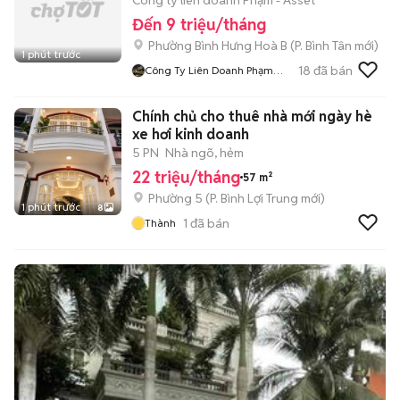
Công ty liên doanh Phạm - Asset
Đến 9 triệu/tháng
Phường Bình Hưng Hoà B
(
P. Bình Tân
mới)
1 phút trước
18
đã bán
Công Ty Liên Doanh Phạm
Asset
Chính chủ cho thuê nhà mới ngày hè
xe hơi kinh doanh
5 PN
Nhà ngõ, hẻm
22 triệu/tháng
57 m²
Phường 5
(
P. Bình Lợi Trung
mới)
1 phút trước
8
1
đã bán
Thành