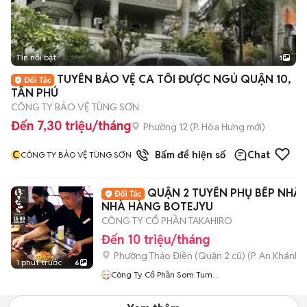
Tin nổi bật
1
TUYỂN BẢO VỆ CA TỐI ĐƯỢC NGỦ QUẬN 10,
TÂN PHÚ
CÔNG TY BẢO VỆ TÙNG SƠN
Đến 7,30 triệu/tháng
Phường 12
(
P. Hòa Hưng
mới)
C
Bấm để hiện số
Chat
CÔNG TY BẢO VỆ TÙNG SƠN
QUẬN 2 TUYỂN PHỤ BẾP NHẬ
NHÀ HÀNG BOTEJYU
CÔNG TY CỔ PHẦN TAKAHIRO
Đến 10 triệu/tháng
Phường Thảo Điền (Quận 2 cũ)
(
P. An Khánh
m
1 phút trước
6
Công Ty Cổ Phần Som Tum
Thai