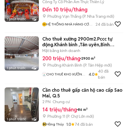
Công Ty Cổ Phần Ẩm Thực Thiên Lý
Đến 10 triệu/tháng
Phường Vạn Thắng
(
P. Nha Trang
mới)
1 phút trước
1
24
đã bán
HỆ THỐNG NHÀ HÀNG CƠM
NIÊU THIÊN LÝ
Cho thuê xưởng 2900m2.Pccc tự
động.Khánh bình ,Tân uyên,Bình
Dương
Mặt bằng kinh doanh
200 triệu/tháng
2900 m²
Phường Khánh Bình
(
P. Tân Hiệp
mới)
1 phút trước
4
40
đã
4.0
CHO THUÊ KHO XƯỞNG
bán
NAM BỘ
Cần cho thuê gấp căn hộ cao cấp Sao
Mai, Q.5
2 PN
Chung cư
14 triệu/tháng
86 m²
Phường 11
(
P. Chợ Lớn
mới)
1 phút trước
3
H
1.0
74
đã bán
Hồng Thúy