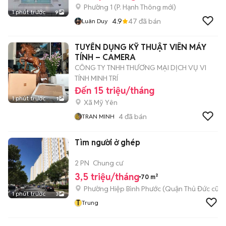
Phường 1
(
P. Hạnh Thông
mới)
1 phút trước
9
4.9
47
đã bán
Luân Duy
TUYỂN DỤNG KỸ THUẬT VIÊN MÁY
TÍNH – CAMERA
CÔNG TY TNHH THƯƠNG MẠI DỊCH VỤ VI
TÍNH MINH TRÍ
Đến 15 triệu/tháng
1 phút trước
1
Xã Mỹ Yên
4
đã bán
TRAN MINH
Tìm người ở ghép
2 PN
Chung cư
3,5 triệu/tháng
70 m²
Phường Hiệp Bình Phước (Quận Thủ Đức cũ)
1 phút trước
3
T
Trung