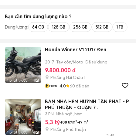
Bạn cần tìm
dung lượng
nào ?
Dung lượng:
64 GB
128 GB
256 GB
512 GB
1 TB
2 
Honda Winner V1 2017 Đen
2017
Tay côn/Moto
Đã sử dụng
9.800.000 đ
Phường Hải Châu I
1 phút trước
4
h
4.0
60
đã bán
Hien
BÁN NHÀ HẺM HUỲNH TẤN PHÁT - P.
PHÚ THUẬN - QUẬN 7 .
3 PN
Nhà ngõ, hẻm
5,3 tỷ
108 tr/m²
49 m²
Phường Phú Thuận
1 phút trước
6
2
đã