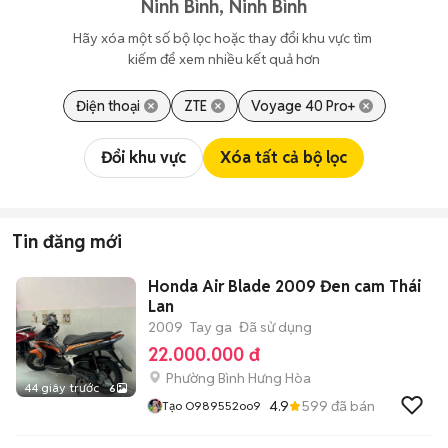
Ninh Bình, Ninh Bình
Hãy xóa một số bộ lọc hoặc thay đổi khu vực tìm 
kiếm để xem nhiều kết quả hơn
Điện thoại
ZTE
Voyage 40 Pro+
Đổi khu vực
Xóa tất cả bộ lọc
Tin đăng mới
Honda Air Blade 2009 Đen cam Thái
Lan
2009
Tay ga
Đã sử dụng
22.000.000 đ
Phường Bình Hưng Hòa
44 giây trước
6
4.9
599
đã bán
Tạo O989552oo9