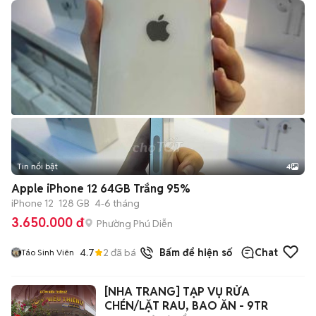
Tin nổi bật
4
Apple iPhone 12 64GB Trắng 95%
iPhone 12
128 GB
4-6 tháng
3.650.000 đ
Phường Phú Diễn
4.7
2
đã bán
Bấm để hiện số
Chat
Táo Sinh Viên
[NHA TRANG] TẠP VỤ RỬA
CHÉN/LẶT RAU, BAO ĂN - 9TR