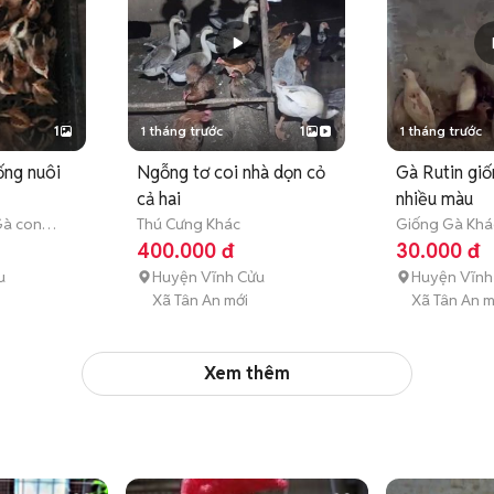
1
1 tháng trước
1
1 tháng trước
ống nuôi
Ngỗng tơ coi nhà dọn cỏ
Gà Rutin giố
cả hai
nhiều màu
à con
Thú Cưng Khác
Giống Gà Khá
)
tháng tuổi)
400.000 đ
30.000 đ
u
Huyện Vĩnh Cửu
Huyện Vĩnh
Xã Tân An mới
Xã Tân An m
Xem thêm