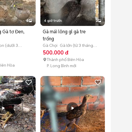
6
4 giờ trước
2
 Gà tơ Đen,
Gà mái lông gl gà tre
trống
on (dưới 3
Gà Chọi
Gà lớn (từ 3 tháng
tuổi)
500.000 đ
Thành phố Biên Hòa
Biên Hòa
P. Long Bình mới