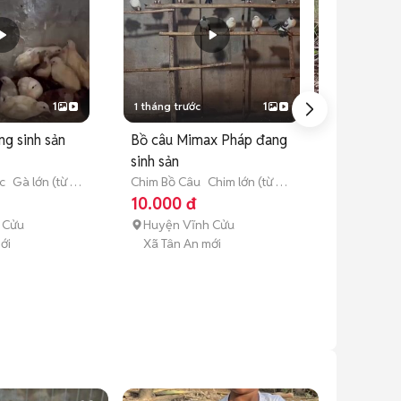
1
1 tháng trước
1
1 tháng trước
ng sinh sản
Bồ câu Mimax Pháp đang
Gà đẻ trứng 
sinh sản
Giống Gà Khá
(dưới 3 tháng 
100.000 đ
c
Gà lớn (từ 3
Chim Bồ Câu
Chim lớn (từ 3
tháng tuổi)
10.000 đ
 Cửu
Huyện Vĩnh Cửu
Huyện Vĩnh
ới
Xã Tân An mới
Xã Tân An m