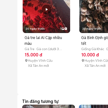
20 ngày trước
1
20 ngày trước
Gà tre lai Ai Cập nhiều
Gà Bình Định gi
màu
tết
Gà Tre
Gà con (dưới 3
Giống Gà Khác
G
tháng tuổi)
(dưới 3 tháng tuổi
15.000 đ
10.000 đ
Huyện Vĩnh Cửu
Huyện Vĩnh Cử
Xã Tân An mới
Xã Tân An mới
Tin đăng tương tự