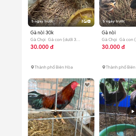
5 ngày trước
3
5 ngày trước
Gà nòi 30k
Gà nòi
Gà Chọi
Gà con (dưới 3
Gà Chọi
Gà con (
tháng tuổi)
tháng tuổi)
30.000 đ
30.000 đ
Thành phố Biên Hòa
Thành phố Biên