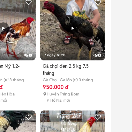
1
7 ngày trước
2
n Mỹ 1.2-
Gà chọi đen 2.5 kg 7.5
n
tháng
n (từ 3 tháng
Gà Chọi
Gà lớn (từ 3 tháng
tuổi)
đ
950.000 đ
Biên Hòa
Huyện Trảng Bom
 mới
P. Hố Nai mới