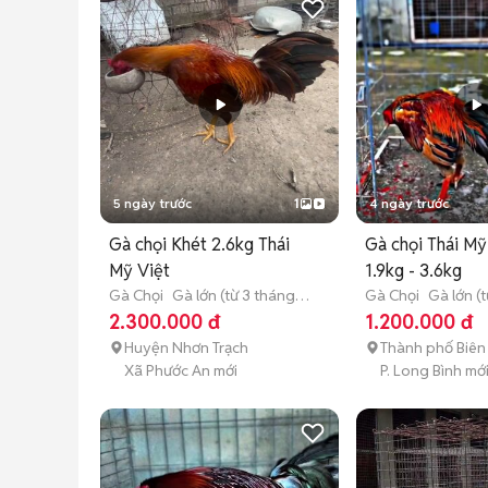
5 ngày trước
1
4 ngày trước
Gà chọi Khét 2.6kg Thái
Gà chọi Thái Mỹ
Mỹ Việt
1.9kg - 3.6kg
Gà Chọi
Gà lớn (từ 3 tháng
Gà Chọi
Gà lớn (
tuổi)
tuổi)
2.300.000 đ
1.200.000 đ
Huyện Nhơn Trạch
Thành phố Biên
Xã Phước An mới
P. Long Bình mớ