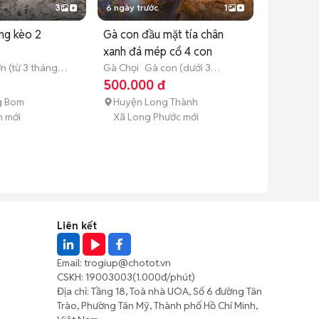
3
6 ngày trước
1
ng kèo 2
Gà con đầu mặt tía chân
xanh đá mép cổ 4 con
n (từ 3 tháng
Gà Chọi
Gà con (dưới 3
tháng tuổi)
500.000 đ
g Bom
Huyện Long Thành
h mới
Xã Long Phước mới
Liên kết
Email:
trogiup@chotot.vn
CSKH:
19003003
(1.000đ/phút)
Địa chỉ: Tầng 18, Toà nhà UOA, Số 6 đường Tân
Trào, Phường Tân Mỹ, Thành phố Hồ Chí Minh,