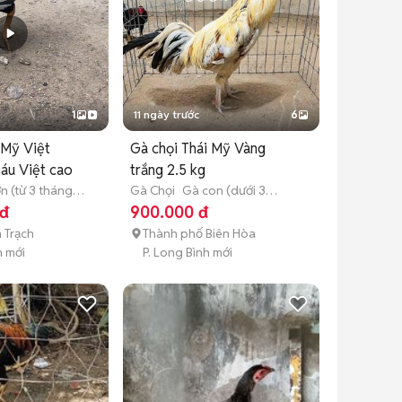
1
11 ngày trước
6
 Mỹ Việt
Gà chọi Thái Mỹ Vàng
áu Việt cao
trắng 2.5 kg
n (từ 3 tháng
Gà Chọi
Gà con (dưới 3
tháng tuổi)
 đ
900.000 đ
 Trạch
Thành phố Biên Hòa
 mới
P. Long Bình mới