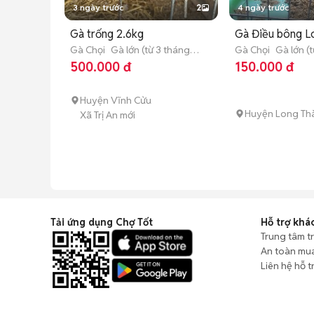
3 ngày trước
2
4 ngày trước
Gà trống 2.6kg
Gà Điều bông L
Gà Chọi
Gà lớn (từ 3 tháng
Gà Chọi
Gà lớn (
tuổi)
tuổi)
500.000 đ
150.000 đ
Huyện Vĩnh Cửu
Huyện Long Th
Xã Trị An mới
Tải ứng dụng Chợ Tốt
Hỗ trợ khá
Trung tâm t
An toàn mu
Liên hệ hỗ t