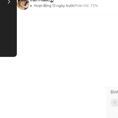
Trần Phước
Hoạt động 12 ngày trước
Phản hồi:
75%
1
/
2
Bìn
T