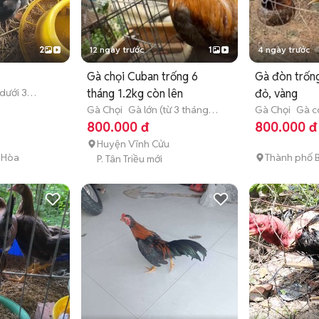
2
12 ngày trước
1
4 ngày trước
Gà chọi Cuban trống 6
Gà đòn trống
dưới 3
tháng 1.2kg còn lên
đỏ, vàng
Gà Chọi
Gà lớn (từ 3 tháng
Gà Chọi
Gà c
tuổi)
tháng tuổi)
800.000 đ
800.000 đ
Huyện Vĩnh Cửu
 Hòa
Thành phố 
P. Tân Triều mới