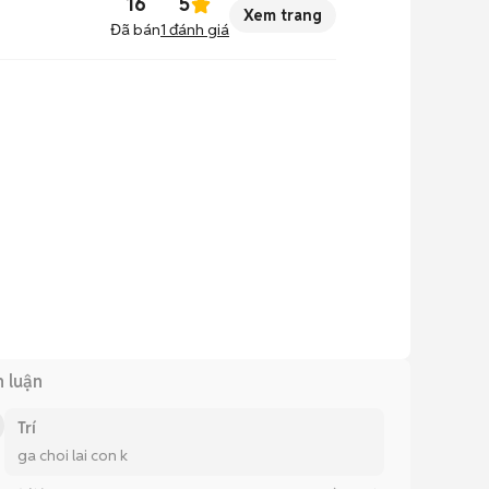
16
5
Xem trang
Đã bán
1
đánh giá
h luận
Trí
ga choi lai con k