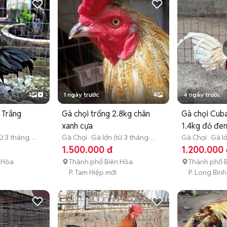
1
1 ngày trước
4
4 ngày trước
 Trắng
Gà chọi trống 2.8kg chân
Gà chọi Cuba
xanh cựa
1.4kg đỏ đe
từ 3 tháng
Gà Chọi
Gà lớn (từ 3 tháng
Gà Chọi
Gà lớ
tuổi)
tuổi)
1.500.000 đ
1.200.000 
 Hòa
Thành phố Biên Hòa
Thành phố 
i
P. Tam Hiệp mới
P. Long Bình