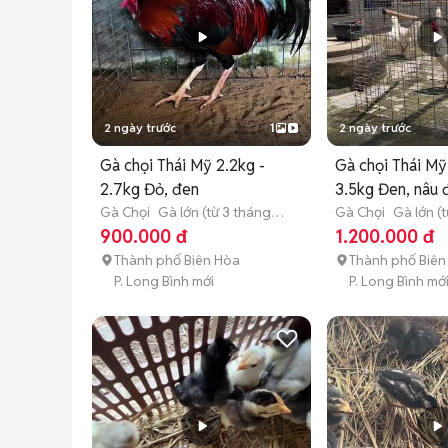
2 ngày trước
1
2 ngày trước
Gà chọi Thái Mỹ 2.2kg -
Gà chọi Thái Mỹ
2.7kg Đỏ, đen
3.5kg Đen, nâu 
Gà Chọi
Gà lớn (từ 3 tháng
Gà Chọi
Gà lớn (
tuổi)
tuổi)
900.000 đ
1.200.000 đ
Thành phố Biên Hòa
Thành phố Biên
P. Long Bình mới
P. Long Bình mớ