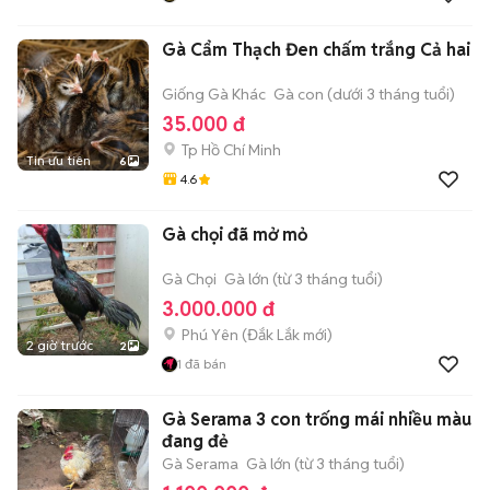
Gà Cẩm Thạch Đen chấm trắng Cả hai
Giống Gà Khác
Gà con (dưới 3 tháng tuổi)
35.000 đ
Tp Hồ Chí Minh
Tin ưu tiên
6
4.6
Gà chọi đã mở mỏ
Gà Chọi
Gà lớn (từ 3 tháng tuổi)
3.000.000 đ
Phú Yên
(
Đắk Lắk
mới)
2 giờ trước
2
1
đã bán
Gà Serama 3 con trống mái nhiều màu
đang đẻ
Gà Serama
Gà lớn (từ 3 tháng tuổi)