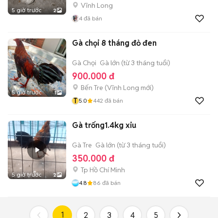
Vĩnh Long
5 giờ trước
2
4
đã bán
Gà chọi 8 tháng đỏ đen
Gà Chọi
Gà lớn (từ 3 tháng tuổi)
900.000 đ
Bến Tre
(
Vĩnh Long
mới)
5 giờ trước
1
T
5.0
442
đã bán
Gà trống1.4kg xiu
Gà Tre
Gà lớn (từ 3 tháng tuổi)
350.000 đ
Tp Hồ Chí Minh
5 giờ trước
2
4.8
86
đã bán
1
2
3
4
5