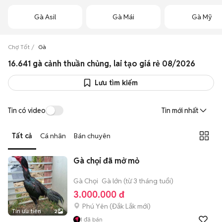
Gà Asil
Gà Mái
Gà Mỹ
Chợ Tốt
Gà
16.641 gà cảnh thuần chủng, lai tạo giá rẻ 08/2026
Lưu tìm kiếm
Tin có video
Tin mới nhất
Tất cả
Cá nhân
Bán chuyên
Gà chọi đã mở mỏ
Gà Chọi
Gà lớn (từ 3 tháng tuổi)
3.000.000 đ
Phú Yên
(
Đắk Lắk
mới)
Tin ưu tiên
2
1
đã bán