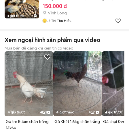
150.000 đ
Vĩnh Long
4 giờ trước
1
L
Lê Thi Thu Hiếu
Xem ngoại hình sản phẩm qua video
Mua bán dễ dàng khi xem tin có video
4 giờ trước
4
1
4 giờ trước
4
1
4 giờ trước
Gà tre Bướm chân trắng
Gà Khét 1.6kg chân trắng
Gà chọi Đen 
1.15kg