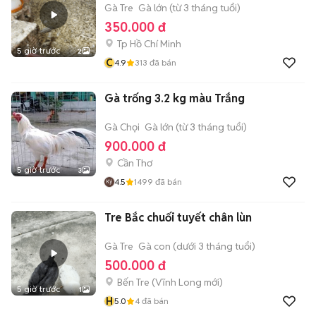
Gà Tre
Gà lớn (từ 3 tháng tuổi)
350.000 đ
Tp Hồ Chí Minh
5 giờ trước
2
C
4.9
313
đã bán
Gà trống 3.2 kg màu Trắng
Gà Chọi
Gà lớn (từ 3 tháng tuổi)
900.000 đ
Cần Thơ
5 giờ trước
3
4.5
1499
đã bán
Tre Bắc chuối tuyết chân lùn
Gà Tre
Gà con (dưới 3 tháng tuổi)
500.000 đ
Bến Tre
(
Vĩnh Long
mới)
5 giờ trước
1
H
5.0
4
đã bán