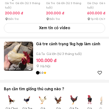
Gà Tre Gà lớn (từ 3 tháng
Gà Tre Gà lớn (từ 3 tháng
Gà Chọi Gà lớn
tuổi)
tuổi)
tuổi)
200.000 đ
200.000 đ
600.000 đ
Bến Tre
Bến Tre
Tp Hồ Chí Mi
Xem tin có video
Gà tre cảnh trạng 1kg hợp làm cảnh
Gà Ta
Gà lớn (từ 3 tháng tuổi)
100.000 đ
Hà Nội
4 giờ trước
1
5.0
Bạn cần tìm
giống thú cưng
nào ?
Gà Chọi
Gà Tre
Gà
Gà
Gà Ta
Gà
Gà Vả