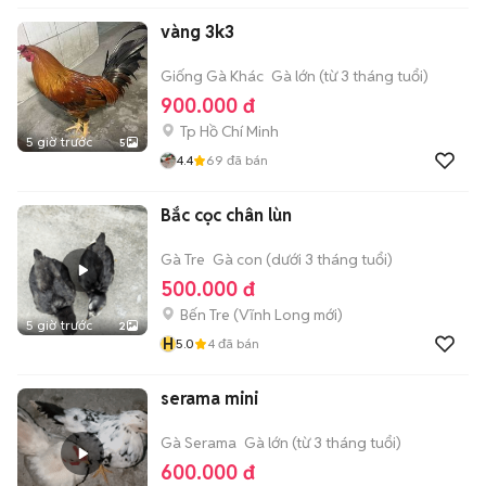
vàng 3k3
Giống Gà Khác
Gà lớn (từ 3 tháng tuổi)
900.000 đ
Tp Hồ Chí Minh
5 giờ trước
5
4.4
69
đã bán
Bắc cọc chân lùn
Gà Tre
Gà con (dưới 3 tháng tuổi)
500.000 đ
Bến Tre
(
Vĩnh Long
mới)
5 giờ trước
2
H
5.0
4
đã bán
serama mini
Gà Serama
Gà lớn (từ 3 tháng tuổi)
600.000 đ