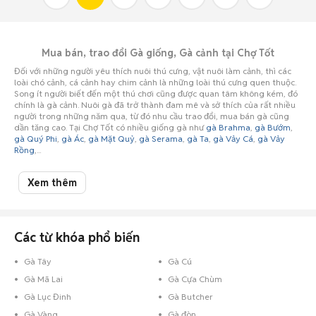
Mua bán, trao đổi Gà giống, Gà cảnh tại Chợ Tốt
Đối với những người yêu thích nuôi thú cưng, vật nuôi làm cảnh, thì các
loài chó cảnh, cá cảnh hay chim cảnh là những loài thú cưng quen thuộc.
Song ít người biết đến một thú chơi cũng được quan tâm không kém, đó
chính là gà cảnh. Nuôi gà đã trở thành đam mê và sở thích của rất nhiều
người trong những năm qua, từ đó nhu cầu trao đổi, mua bán gà cũng
dần tăng cao. Tại Chợ Tốt có nhiều giống gà như
gà Brahma
,
gà Bướm
,
gà Quý Phi
,
gà Ác
,
gà Mặt Quỷ
,
gà Serama
,
gà Ta
,
gà Vảy Cá
,
gà Vảy
Rồng
,...
Có những giống gà tạo năng suất cao, có sức đề kháng tốt không những
đem lại hiệu quả kinh tế mà còn làm cảnh, phục vụ nhu cầu tinh thần cho
Xem thêm
những người chuyên gia nuôi gà cảnh. Bạn là những yêu thích công việc
nuôi gà, có thể là gà đẻ trứng, gà lấy thịt hoặc nuôi gà cảnh và bạn đang
cần mua thêm một vài giống gà khác để làm phong phú hơn hoặc bạn
đang có nhu cầu mua gà cảnh giống hoặc không gian vườn nhà chật hẹp,
bạn đang muốn bán gà cảnh,... bạn có thể liên hệ ngay với Chợ Tốt.
Các từ khóa phổ biến
Gà Tây
Gà Cú
Gà Mã Lai
Gà Cựa Chùm
Gà Lục Đinh
Gà Butcher
Gà Vàng
Gà đòn