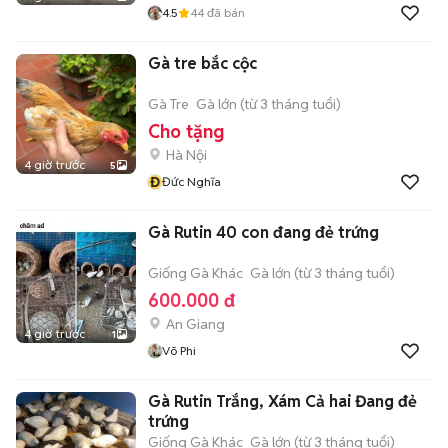
4.5
44
đã bán
Gà tre bắc cộc
Gà Tre
Gà lớn (từ 3 tháng tuổi)
Cho tặng
Hà Nội
4 giờ trước
5
Đ
Đức Nghĩa
Gà Rutin 40 con đang đẻ trứng
Giống Gà Khác
Gà lớn (từ 3 tháng tuổi)
600.000 đ
An Giang
4 giờ trước
1
Võ Phi
Gà Rutin Trắng, Xám Cả hai Đang đẻ
trứng
Giống Gà Khác
Gà lớn (từ 3 tháng tuổi)