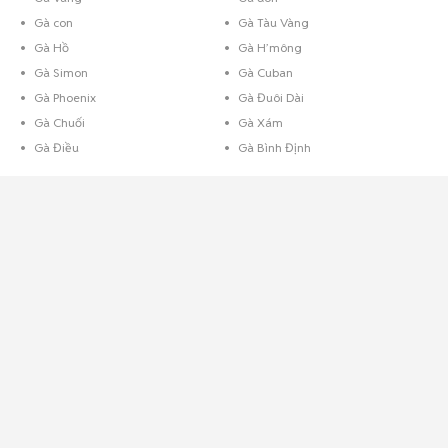
Gà con
Gà Tàu Vàng
Gà Hồ
Gà H’mông
Gà Simon
Gà Cuban
Gà Phoenix
Gà Đuôi Dài
Gà Chuối
Gà Xám
Gà Điều
Gà Bình Định
Mua bán gà tre
Gà tre là một
giống gà có thân hình nhỏ .Ở Việt Nam gà tre không chỉ nuôi để lấy thịt
mà còn có giá trị kinh tế khá cao đó là việc nuôi gà để làm cảnh, có con
nuôi làm cảnh giá trị lên tới cả trục triệu VND. Gà tre ở Viêt Nam rất được