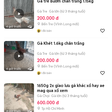
Gà tre Bướm chân trắng 1.15kg
Gà Tre
Gà lớn (từ 3 tháng tuổi)
200.000 đ
Bến Tre
(
Vĩnh Long
mới)
4 giờ trước
4
p
1
đã bán
Gà Khét 1.6kg chân trắng
Gà Tre
Gà lớn (từ 3 tháng tuổi)
200.000 đ
Bến Tre
(
Vĩnh Long
mới)
4 giờ trước
4
p
1
đã bán
1650g 2x giao lưu gà khác xổ hay ae
mag qua xổ xem
Gà Chọi
Gà lớn (từ 3 tháng tuổi)
600.000 đ
Tp Hồ Chí Minh
4 giờ trước
2