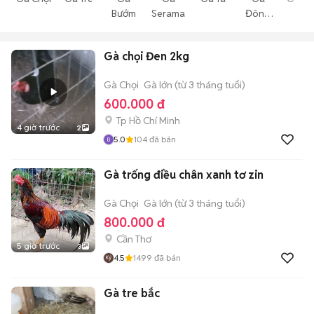
Bướm
Serama
Đông
Cá
Tảo
Gà chọi Đen 2kg
Gà Chọi
Gà lớn (từ 3 tháng tuổi)
600.000 đ
Tp Hồ Chí Minh
4 giờ trước
2
5.0
104
đã bán
Gà trống điều chân xanh tơ zin
Gà Chọi
Gà lớn (từ 3 tháng tuổi)
800.000 đ
Cần Thơ
5 giờ trước
3
4.5
1499
đã bán
Gà tre bắc