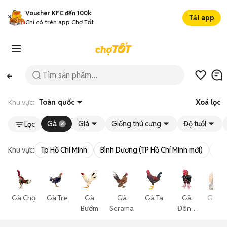
Voucher KFC đến 100k
Tải app
Chỉ có trên app Chợ Tốt
Khu vực:
Toàn quốc
Xoá lọc
Gà
Giá
Giống thú cưng
Độ tuổi
Lọc
Khu vực:
Tp Hồ Chí Minh
Bình Dương (TP Hồ Chí Minh mới)
Bà 
Gà Chọi
Gà Tre
Gà
Gà
Gà Ta
Gà
Gà Vả
Bướm
Serama
Đông
Cá
Tảo