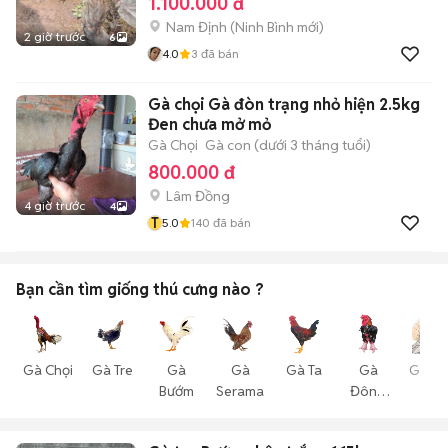
1.100.000 đ
Nam Định
(
Ninh Bình
mới)
2 giờ trước
6
4.0
3
đã bán
Gà chọi Gà đòn trạng nhỏ hiện 2.5kg
Đen chưa mở mỏ
Gà Chọi
Gà con (dưới 3 tháng tuổi)
800.000 đ
Lâm Đồng
4 giờ trước
4
T
5.0
140
đã bán
Bạn cần tìm
giống thú cưng
nào ?
Gà Chọi
Gà Tre
Gà
Gà
Gà Ta
Gà
Gà Vả
Bướm
Serama
Đông
Cá
Tảo