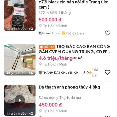
e72i black zin bản nội địa Trung ( ko
cam )
E72
< 8GB
1 tháng
500.000 đ
Tp Hồ Chí Minh
42 giây trước
6
136
đã bán
Nokia Store
TRỌ GÁC CAO BAN CÔNG
GẦN CVPM QUANG TRUNG, CĐ FPT,
ĐH HUFLIT, HOA SEN
4,6 triệu/tháng
30 m²
Tp Hồ Chí Minh
1
đã
5.0
THÀNH ĐẠT CHUYÊN CHO
43 giây trước
8
bán
THUÊ PHÒNG TRỌ CHDV
GIÁ TỐT
Đá thạch anh phong thủy 4.8kg
Đã sử dụng
Thạch, đá quí
450.000 đ
Tp Hồ Chí Minh
43 giây trước
4