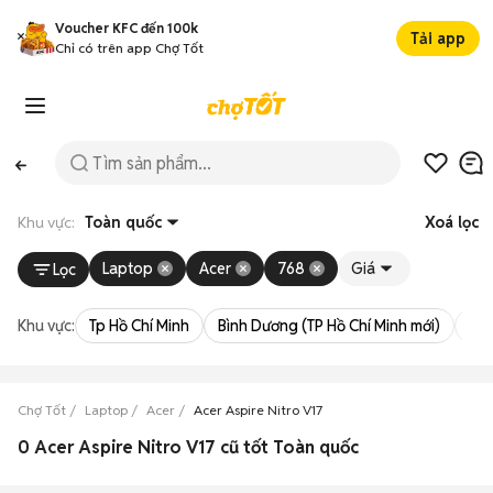
Voucher KFC đến 100k
Tải app
Chỉ có trên app Chợ Tốt
Khu vực:
Toàn quốc
Xoá lọc
Laptop
Acer
768
Giá
Lọc
Khu vực:
Tp Hồ Chí Minh
Bình Dương (TP Hồ Chí Minh mới)
Bà 
Chợ Tốt
Laptop
Acer
Acer Aspire Nitro V17
0 Acer Aspire Nitro V17 cũ tốt Toàn quốc