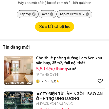
Hãy xóa một số bộ lọc để xem nhiều kết quả hơn
Laptop
Acer
Aspire Nitro V17
Xóa tất cả bộ lọc
Tin đăng mới
Cho thuê phòng đường Lam Sơn khu
sân bay, 35m2, full nội thất
5,5 triệu/tháng
35 m²
Tp Hồ Chí Minh
L
5.0
Loc Bui
29 giây trước
3
🔥CTY ĐIỆN TỬ LÀM NGỒI - BAO ĂN
Ở - H.TRỢ ỨNG LƯƠNG
AMPACS KCN BÀU BÀNG