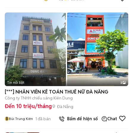
Tin nổi bật
2
[***] NHÂN VIÊN KẾ TOÁN THUẾ NỮ ĐÀ NẴNG
Công ty TNHH chiếu sáng Kiên Dung
Đến 10 triệu/tháng
Đà Nẵng
B
1
đã bán
Bấm để hiện số
Chat
Bùi Trung Kiên