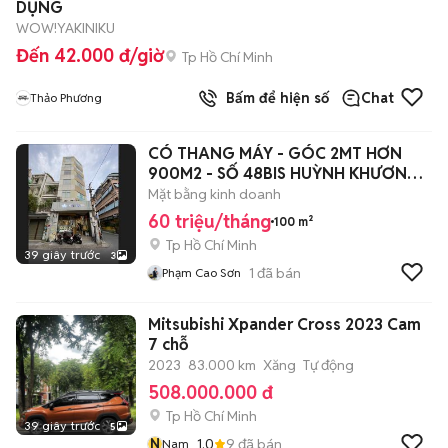
DỤNG
WOW!YAKINIKU
Đến 42.000 đ/giờ
Tp Hồ Chí Minh
Bấm để hiện số
Chat
Thảo Phương
CÓ THANG MÁY - GÓC 2MT HƠN
900M2 - SỐ 48BIS HUỲNH KHƯƠNG
NINH, QUẬN 1
Mặt bằng kinh doanh
60 triệu/tháng
100 m²
Tp Hồ Chí Minh
39 giây trước
3
1
đã bán
Phạm Cao Sơn
Mitsubishi Xpander Cross 2023 Cam
7 chỗ
2023
83.000 km
Xăng
Tự động
508.000.000 đ
Tp Hồ Chí Minh
39 giây trước
5
N
1.0
9
đã bán
Nam