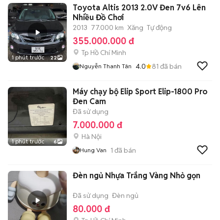
Toyota Altis 2013 2.0V Đen 7v6 Lên
Nhiều Đồ Chơi
2013
77.000 km
Xăng
Tự động
355.000.000 đ
Tp Hồ Chí Minh
1 phút trước
22
4.0
81
đã bán
Nguyễn Thanh Tân
Máy chạy bộ Elip Sport Elip-1800 Pro
Đen Cam
Đã sử dụng
7.000.000 đ
Hà Nội
1 phút trước
6
1
đã bán
Hung Van
Đèn ngủ Nhựa Trắng Vàng Nhỏ gọn
Đã sử dụng
Đèn ngủ
80.000 đ