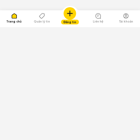
Trang chủ
Quản lý tin
Liên hệ
Tài khoản
Đăng tin
109.000 Bình chọn
Tải ứng dụng Chợ Tốt
Về Chợ Tốt
Quy chế sàn
Chính sách bảo mật
Giải quyết tranh chấp
CÔNG TY TNHH CHỢ TỐT - Người đại diện theo pháp luật:
Nguyễn Trọng Tấn; GPDKKD: 0312120782 do Sở KH & ĐT TP.HCM cấp ngày
11/01/2013;
GPMXH: 185/GP-BTTTT do Bộ Thông tin và Truyền thông
cấp ngày 09/07/2024 - Chịu trách nhiệm