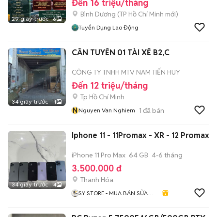
Đến 16 triệu/tháng
Bình Dương
(
TP Hồ Chí Minh
mới)
29 giây trước
6
Tuyển Dụng Lao Động
CẦN TUYỂN 01 TÀI XẾ B2,C
CÔNG TY TNHH MTV NAM TIẾN HUY
Đến 12 triệu/tháng
Tp Hồ Chí Minh
34 giây trước
1
N
1
đã bán
Nguyen Van Nghiem
Iphone 11 - 11Promax - XR - 12 Promax
iPhone 11 Pro Max
64 GB
4-6 tháng
3.500.000 đ
Thanh Hóa
34 giây trước
4
SY STORE - MUA BÁN SỬA
CHỮA ĐIỆN THOẠI