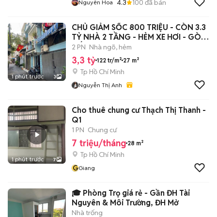
4.3
100
đã bán
Nguyên Hoa
CHỦ GIẢM SỐC 800 TRIỆU - CÒN 3.3
TỶ NHÀ 2 TẦNG - HẺM XE HƠI - GÒ
VẤP
2 PN
Nhà ngõ, hẻm
3,3 tỷ
122 tr/m²
27 m²
Tp Hồ Chí Minh
1 phút trước
3
Nguyễn Thị Anh
Cho thuê chung cư Thạch Thị Thanh -
Q1
1 PN
Chung cư
7 triệu/tháng
28 m²
Tp Hồ Chí Minh
1 phút trước
7
G
Giang
🎓 Phòng Trọ giá rẻ - Gần ĐH Tài
Nguyên & Môi Trường, ĐH Mở
Nhà trống