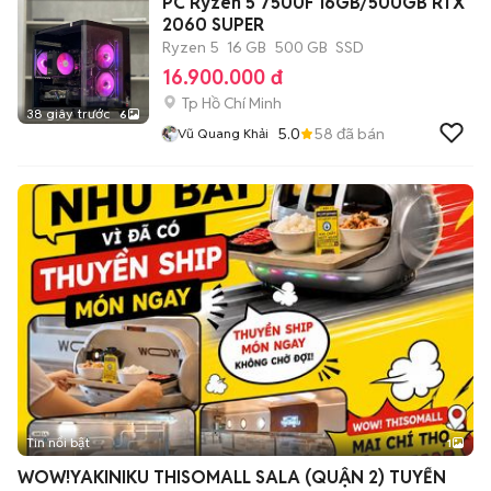
PC Ryzen 5 7500F 16GB/500GB RTX
2060 SUPER
Ryzen 5
16 GB
500 GB
SSD
16.900.000 đ
Tp Hồ Chí Minh
38 giây trước
6
5.0
58
đã bán
Vũ Quang Khải
Tin nổi bật
1
WOW!YAKINIKU THISOMALL SALA (QUẬN 2) TUYỂN