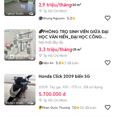
2,9 triệu/tháng
20 m²
Tp Hồ Chí Minh
1 phút trước
4
5.0
Nhung Nguyen
🌈PHÒNG TRỌ SINH VIÊN GIỮA ĐẠI
HỌC VĂN HIẾN_ĐẠI HỌC CÔNG
THƯƠNG XỊN XÒ
Nội thất đầy đủ
3,3 triệu/tháng
25 m²
Tp Hồ Chí Minh
1 phút trước
9
5.0
2
đã bán
Diệu An
Honda Click 2009 biển SG
2009
Tay ga
100 - 175 cc
Đã sử dụng
5.700.000 đ
Tp Hồ Chí Minh
1 phút trước
10
P
1.0
26
đã bán
Phan Quoc Thuong