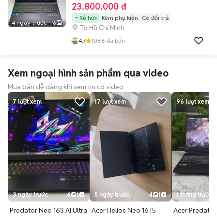
23.800.000 đ
Rẻ hơn
Kèm phụ kiện
Có đổi trả
4 ngày trước
6
Tp Hồ Chí Minh
4.7
1086
đã bán
Xem ngoại hình sản phẩm qua video
Mua bán dễ dàng khi xem tin có video
7
lượt xem
17
lượt xem
96
lượt xem
3 ngày trước
6
1
5 ngày trước
4
1
1 tháng trước
Predator Neo 16S AI Ultra
Acer Helios Neo 16 I5-
Acer Predator