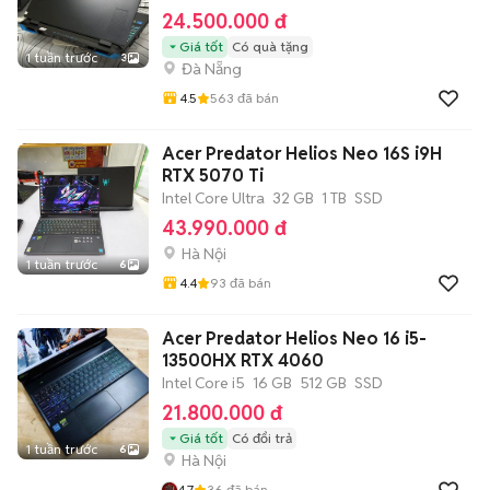
24.500.000 đ
Giá tốt
Có quà tặng
1 tuần trước
3
Đà Nẵng
4.5
563
đã bán
Acer Predator Helios Neo 16S i9H
RTX 5070 Ti
Intel Core Ultra
32 GB
1 TB
SSD
43.990.000 đ
Hà Nội
1 tuần trước
6
4.4
93
đã bán
Acer Predator Helios Neo 16 i5-
13500HX RTX 4060
Intel Core i5
16 GB
512 GB
SSD
21.800.000 đ
Giá tốt
Có đổi trả
1 tuần trước
6
Hà Nội
4.7
36
đã bán