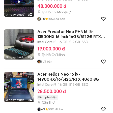
48.000.000 đ
Tp Hồ Chí Minh
7
3 ngày trước
6
5.0
1053
đã bán
Acer Predator Neo PHN16 i5-
13500HX 16 inch 16GB/512GB RTX
4050
Intel Core i5
16 GB
512 GB
SSD
19.000.000 đ
Tp Hồ Chí Minh
3 ngày trước
5
1
đã bán
Acer Helios Neo 16 i9-
14900HX/16/512G/RTX 4060 8G
Intel Core i9
16 GB
512 GB
SSD
28.500.000 đ
Kèm phụ kiện
3 ngày trước
5
Cần Thơ
4.9
1081
đã bán