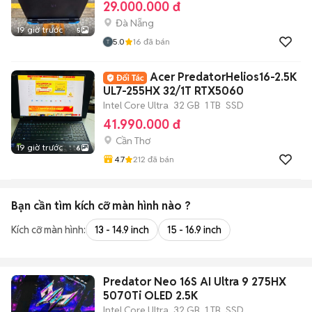
29.000.000 đ
Đà Nẵng
19 giờ trước
5
5.0
16
đã bán
Acer PredatorHelios16-2.5K
UL7-255HX 32/1T RTX5060
Intel Core Ultra
32 GB
1 TB
SSD
41.990.000 đ
Cần Thơ
19 giờ trước
6
4.7
212
đã bán
Bạn cần tìm
kích cỡ màn hình
nào ?
Kích cỡ màn hình:
13 - 14.9 inch
15 - 16.9 inch
Predator Neo 16S AI Ultra 9 275HX
5070Ti OLED 2.5K
Intel Core Ultra
32 GB
1 TB
SSD