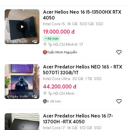
Acer Helios Neo 16 I5-13500HX RTX
4050
Intel Core i5
16 GB
500 GB
SSD
19.000.000 đ
Rẻ hơn
5 ngày trước
4
Tp Hồ Chí Minh
17
Tuấn Minh Nguyễn
Acer Predator Helios NEO 16S - RTX
5070Ti 32GB/1T
Intel Core Ultra
32 GB
1 TB
SSD
44.200.000 đ
Tp Hồ Chí Minh
6 ngày trước
5
8
đã bán
Acer Predator Helios Neo 16 i7-
13700H -RTX 4050
Intel Core i7
16 GB
512 GB
SSD