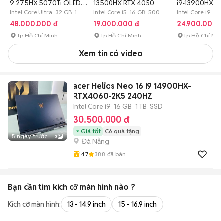
9 275HX 5070Ti OLED
13500HX RTX 4050
i9-13900HX 16
2.5K
Intel Core Ultra 32 GB 1
Intel Core i5 16 GB 500
RTX4060
Intel Core i9 16
TB SSD
GB SSD
TB SSD
48.000.000 đ
19.000.000 đ
24.900.000 
Tp Hồ Chí Minh
Tp Hồ Chí Minh
Tp Hồ Chí Mi
Xem tin có video
acer Helios Neo 16 I9 14900HX-
RTX4060-2K5 240HZ
Intel Core i9
16 GB
1 TB
SSD
30.500.000 đ
Giá tốt
Có quà tặng
5 ngày trước
3
Đà Nẵng
4.7
388
đã bán
Bạn cần tìm
kích cỡ màn hình
nào ?
Kích cỡ màn hình:
13 - 14.9 inch
15 - 16.9 inch