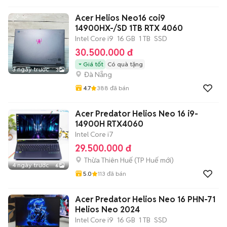
Acer Helios Neo16 coi9
14900HX-/SD 1TB RTX 4060
Intel Core i9
16 GB
1 TB
SSD
30.500.000 đ
Giá tốt
Có quà tặng
3 ngày trước
3
Đà Nẵng
4.7
388
đã bán
Acer Predator Helios Neo 16 i9-
14900H RTX4060
Intel Core i7
29.500.000 đ
Thừa Thiên Huế
(
TP Huế
mới)
4 ngày trước
6
5.0
113
đã bán
Acer Predator Helios Neo 16 PHN-71
Helios Neo 2024
Intel Core i9
16 GB
1 TB
SSD