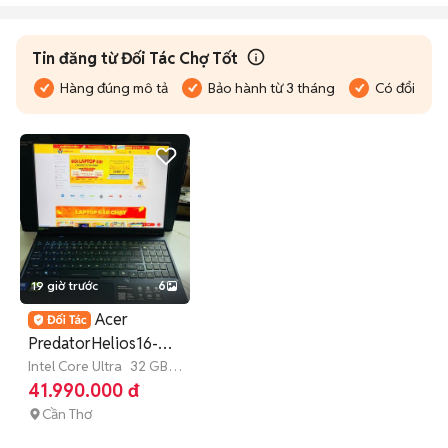
Tin đăng từ Đối Tác Chợ Tốt
Hàng đúng mô tả
Bảo hành từ 3 tháng
Có đổi trả
19 giờ trước
6
Acer
PredatorHelios16-
2.5K UL7-255HX
Intel Core Ultra
32 GB
1
TB
SSD
41.990.000 đ
32/1T RTX5060
Cần Thơ