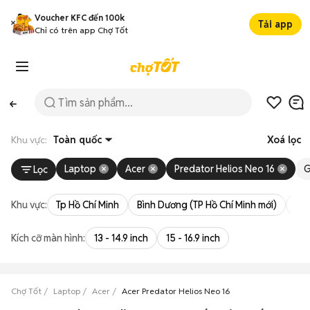
Voucher KFC đến 100k
Tải app
Chỉ có trên app Chợ Tốt
Khu vực:
Toàn quốc
Xoá lọc
Laptop
Acer
Predator Helios Neo 16
G
Lọc
Khu vực:
Tp Hồ Chí Minh
Bình Dương (TP Hồ Chí Minh mới)
Bà 
Kích cỡ màn hình:
13 - 14.9 inch
15 - 16.9 inch
Chợ Tốt
Laptop
Acer
Acer Predator Helios Neo 16