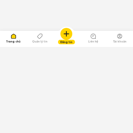
Trang chủ
Quản lý tin
Liên hệ
Tài khoản
Đăng tin
109.000 Bình chọn
Tải ứng dụng Chợ Tốt
Về Chợ Tốt
Quy chế sàn