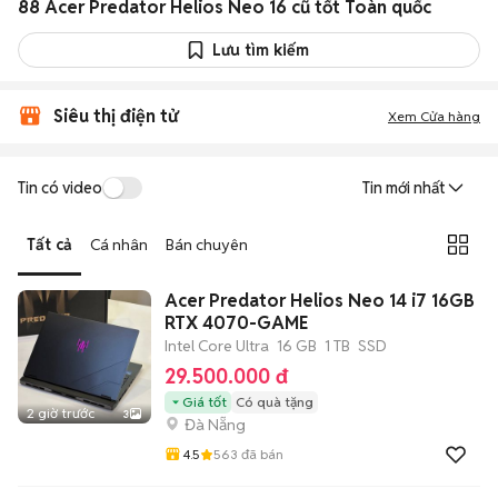
88 Acer Predator Helios Neo 16 cũ tốt Toàn quốc
Lưu tìm kiếm
Siêu thị điện tử
Xem Cửa hàng
Tin có video
Tin mới nhất
Tất cả
Cá nhân
Bán chuyên
Acer Predator Helios Neo 14 i7 16GB
RTX 4070-GAME
Intel Core Ultra
16 GB
1 TB
SSD
29.500.000 đ
Giá tốt
Có quà tặng
2 giờ trước
3
Đà Nẵng
4.5
563
đã bán