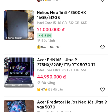
Helios Neo 16 i5-13500HX
16GB/512GB
Intel Core i5
16 GB
512 GB
SSD
21.000.000 đ
Giá tốt
1 tuần trước
5
Bắc Ninh
T
Thành Bắc Ninh
Acer PHN16S | Ultra 9
275HX/32GB/1TB/RTX 5070 Ti
Intel Core Ultra
32 GB
1 TB
SSD
44.990.000 đ
Đà Nẵng
2 tuần trước
2
4.7
136
đã bán
Acer Predator Helios Neo 16s Ultra 9
vga 5070