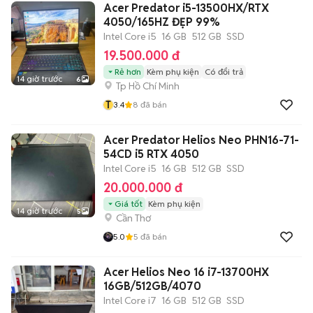
Acer Predator i5-13500HX/RTX
4050/165HZ ĐẸP 99%
Intel Core i5
16 GB
512 GB
SSD
19.500.000 đ
Rẻ hơn
Kèm phụ kiện
Có đổi trả
14 giờ trước
6
Tp Hồ Chí Minh
T
3.4
8
đã bán
Acer Predator Helios Neo PHN16-71-
54CD i5 RTX 4050
Intel Core i5
16 GB
512 GB
SSD
20.000.000 đ
Giá tốt
Kèm phụ kiện
14 giờ trước
5
Cần Thơ
5.0
5
đã bán
Acer Helios Neo 16 i7-13700HX
16GB/512GB/4070
Intel Core i7
16 GB
512 GB
SSD