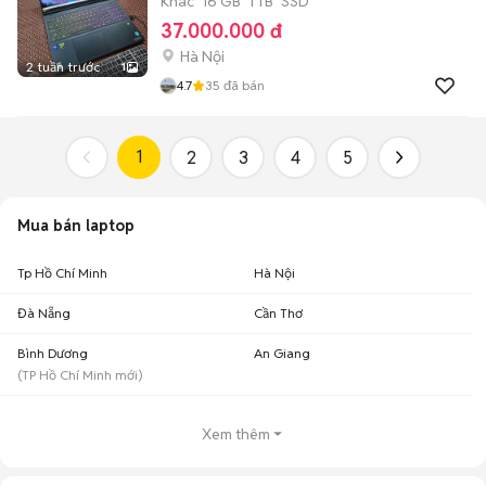
Khác
16 GB
1 TB
SSD
37.000.000 đ
Hà Nội
2 tuần trước
1
4.7
35
đã bán
1
2
3
4
5
Mua bán laptop
Tp Hồ Chí Minh
Hà Nội
Đà Nẵng
Cần Thơ
Bình Dương
An Giang
(
TP Hồ Chí Minh
mới)
Xem thêm