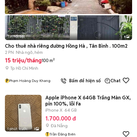
Tin nổi bật
6
+
2
Cho thuê nhà riêng đường Hồng Hà , Tân Bình . 100m2
2 PN
Nhà ngõ, hẻm
15 triệu/tháng
100 m²
Tp Hồ Chí Minh
P
Bấm để hiện số
Chat
Phạm Hoàng Duy Khang
Apple iPhone X 64GB Trắng Màn GX,
pin 100%, lỗi Fa
iPhone X
64 GB
1.700.000 đ
Đà Nẵng
1 phút trước
3
T
Trần Đăng Biên