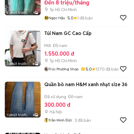
Đến 8 triệu/tháng
Tp Hồ Chí Minh
1 phút trước
1
N
5.0
1
đã bán
Ngọc Hậu
Túi Nam GC Cao Cấp
Mới
Đồ nam
1.550.000 đ
Tp Hồ Chí Minh
1 phút trước
6
5.0
1270
đã bán
Trúc Phương Shop
Quần bò nam H&M xanh nhạt size 36
Đã sử dụng
Đồ nam
300.000 đ
Hà Nội
1 phút trước
4
T
3
đã bán
Trần Minh Đức