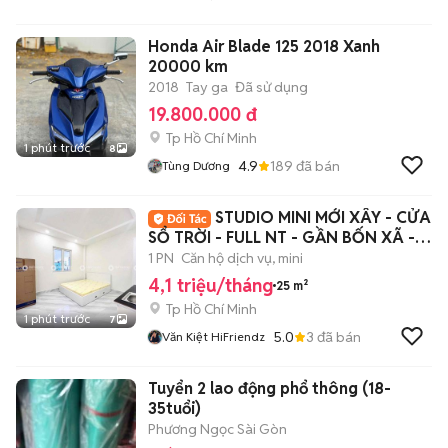
Honda Air Blade 125 2018 Xanh
20000 km
2018
Tay ga
Đã sử dụng
19.800.000 đ
Tp Hồ Chí Minh
1 phút trước
8
4.9
189
đã bán
Tùng Dương
STUDIO MINI MỚI XÂY - CỬA
SỔ TRỜI - FULL NT - GẦN BỐN XÃ - Ở
NGAY ĐƯỢC
1 PN
Căn hộ dịch vụ, mini
4,1 triệu/tháng
25 m²
Tp Hồ Chí Minh
1 phút trước
7
5.0
3
đã bán
Văn Kiệt HiFriendz
Tuyển 2 lao động phổ thông (18-
35tuổi)
Phương Ngọc Sài Gòn