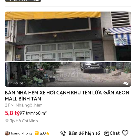
Tin nổi bật
4
BÁN NHÀ HẺM XE HƠI CẠNH KHU TÊN LỬA GẦN AEON
MALL BÌNH TÂN
2 PN
Nhà ngõ, hẻm
5,8 tỷ
97 tr/m²
60 m²
Tp Hồ Chí Minh
5.0
Bấm để hiện số
Chat
Hoàng Phong