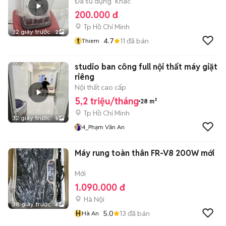
Đã sử dụng
Khác
200.000 đ
Tp Hồ Chí Minh
32 giây trước
2
t
4.7
11
đã bán
Thiem
studio ban công full nội thất máy giặt
riêng
Nội thất cao cấp
5,2 triệu/tháng
28 m²
Tp Hồ Chí Minh
32 giây trước
5
4_Phạm Văn An
Máy rung toàn thân FR-V8 200W mới
Mới
1.090.000 đ
Hà Nội
38 giây trước
6
H
5.0
13
đã bán
Hà An