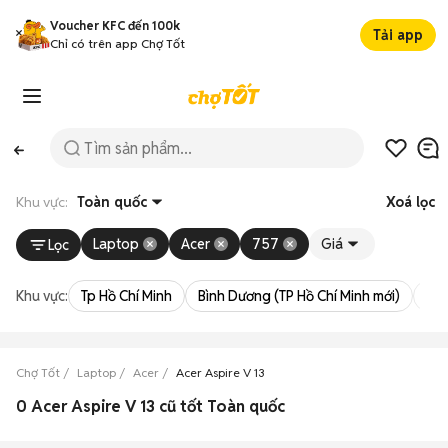
Voucher KFC đến 100k
Tải app
Chỉ có trên app Chợ Tốt
Khu vực:
Toàn quốc
Xoá lọc
Laptop
Acer
757
Giá
Lọc
Khu vực:
Tp Hồ Chí Minh
Bình Dương (TP Hồ Chí Minh mới)
Bà 
Chợ Tốt
Laptop
Acer
Acer Aspire V 13
0 Acer Aspire V 13 cũ tốt Toàn quốc