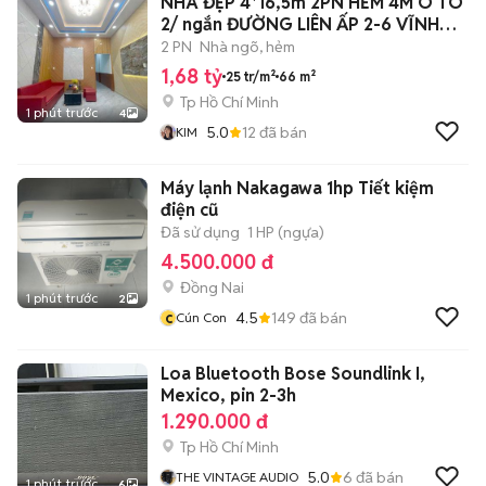
NHÀ ĐẸP 4*16,5m 2PN HẺM 4M Ô TÔ
2/ ngắn ĐƯỜNG LIÊN ẤP 2-6 VĨNH
LỘC A
2 PN
Nhà ngõ, hẻm
1,68 tỷ
25 tr/m²
66 m²
Tp Hồ Chí Minh
1 phút trước
4
5.0
12
đã bán
KIM
Máy lạnh Nakagawa 1hp Tiết kiệm
điện cũ
Đã sử dụng
1 HP (ngựa)
4.500.000 đ
Đồng Nai
1 phút trước
2
c
4.5
149
đã bán
Cún Con
Loa Bluetooth Bose Soundlink I,
Mexico, pin 2-3h
1.290.000 đ
Tp Hồ Chí Minh
5.0
6
đã bán
THE VINTAGE AUDIO
1 phút trước
6