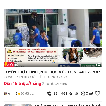
Tin nổi bật
6
+
2
TUYỂN THỢ CHÍNH ,PHỤ, HỌC VIỆC ĐIỆN LẠNH 8-20tr
CÔNG TY TNHH QUỐC TẾ PHUONG GIA VY
Đến 15 triệu/tháng
Tp Hồ Chí Minh
4.5
30
đã bán
Bấm để hiện số
Chat
Vy