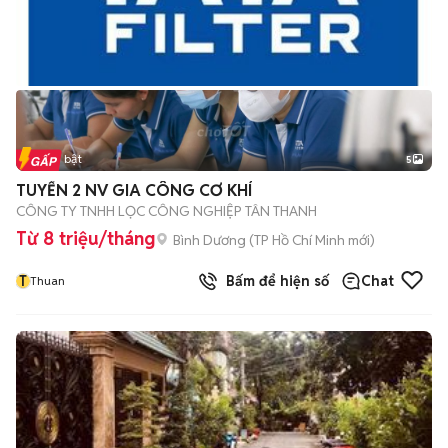
Tin nổi bật
5
TUYỂN 2 NV GIA CÔNG CƠ KHÍ
CÔNG TY TNHH LỌC CÔNG NGHIỆP TÂN THANH
Từ 8 triệu/tháng
Bình Dương
(
TP Hồ Chí Minh
mới)
T
Bấm để hiện số
Chat
Thuan