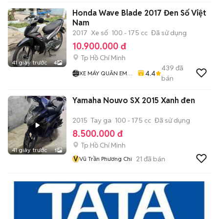
Honda Wave Blade 2017 Đen Số Việt
Nam
2017
Xe số
100 - 175 cc
Đã sử dụng
10.900.000 đ
Tp Hồ Chí Minh
41 giây trước
4
439
đã
4.4
XE MÁY QUÂN EM
bán
99
Yamaha Nouvo SX 2015 Xanh đen
2015
Tay ga
100 - 175 cc
Đã sử dụng
8.500.000 đ
Tp Hồ Chí Minh
41 giây trước
1
V
21
đã bán
Vũ Trần Phương Chi