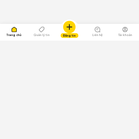
Trang chủ
Quản lý tin
Liên hệ
Tài khoản
Đăng tin
109.000 Bình chọn
Tải ứng dụng Chợ Tốt
Về Chợ Tốt
Quy chế sàn
Chính sách bảo mật
Giải quyết tranh chấp
CÔNG TY TNHH CHỢ TỐT - Người đại diện theo pháp luật:
Nguyễn Trọng Tấn; GPDKKD: 0312120782 do Sở KH & ĐT TP.HCM cấp ngày
11/01/2013;