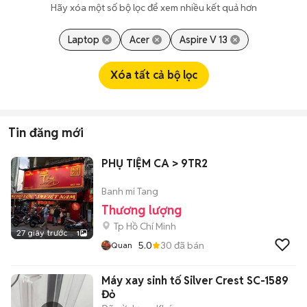
Hãy xóa một số bộ lọc để xem nhiều kết quả hơn
Laptop
Acer
Aspire V 13
Xóa tất cả bộ lọc
Tin đăng mới
PHỤ TIỆM CA > 9TR2
Banh mi Tang
Thương lượng
Tp Hồ Chí Minh
27 giây trước
1
5.0
30
đã bán
Quan
Máy xay sinh tố Silver Crest SC-1589
Đỏ