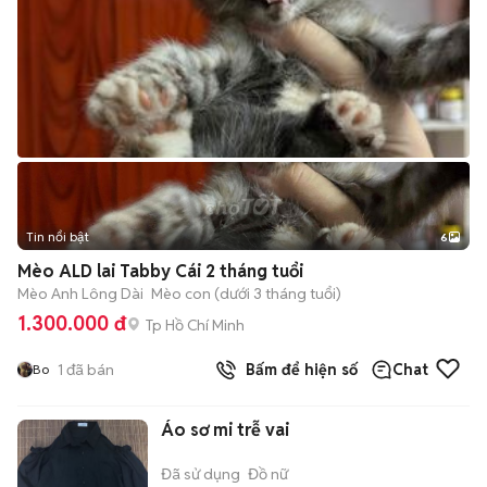
Tin nổi bật
6
+
2
Mèo ALD lai Tabby Cái 2 tháng tuổi
Mèo Anh Lông Dài
Mèo con (dưới 3 tháng tuổi)
1.300.000 đ
Tp Hồ Chí Minh
1
đã bán
Bấm để hiện số
Chat
Bo
Áo sơ mi trễ vai
Đã sử dụng
Đồ nữ