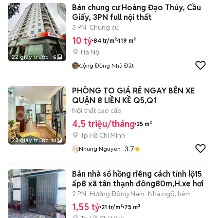
Bán chung cư Hoàng Đạo Thúy, Cầu
Giấy, 3PN full nội thất
3 PN
Chung cư
10 tỷ
84 tr/m²
119 m²
Hà Nội
22 giây trước
5
Cộng Đồng Nhà Đất
PHÒNG TO GIÁ RẺ NGAY BẾN XE
QUẬN 8 LIỀN KỀ Q5,Q1
Nội thất cao cấp
4,5 triệu/tháng
25 m²
Tp Hồ Chí Minh
22 giây trước
10
3.7
Nhung Nguyen
Bán nhà sổ hồng riêng cách tỉnh lộ15
ấp8 xã tân thạnh đông80m,H.xe hơi
2 PN
Hướng Đông Nam
Nhà ngõ, hẻm
1,55 tỷ
21 tr/m²
75 m²