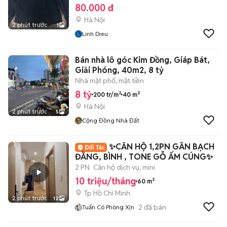
80.000 đ
Hà Nội
2 phút trước
1
Linh Dieu
Bán nhà lô góc Kim Đồng, Giáp Bát,
Giải Phóng, 40m2, 8 tỷ
Nhà mặt phố, mặt tiền
8 tỷ
200 tr/m²
40 m²
Hà Nội
2 phút trước
5
Cộng Đồng Nhà Đất
✨️CĂN HỘ 1,2PN GẦN BẠCH
ĐẰNG, BÌNH , TONE GỖ ẤM CÚNG✨️
2 PN
Căn hộ dịch vụ, mini
10 triệu/tháng
60 m²
Tp Hồ Chí Minh
2 phút trước
12
2
đã bán
Tuấn Có Phòng Xịn