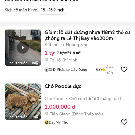
Kích cỡ màn hình:
15 - 16.9 inch
Giảm: lô đất đường nhựa 118m2 thổ cư
,thông ra Lê Thị Bay vào200m
Đất thổ cư
Ngang 5 m
2 tỷ
17 tr/m²
118 m²
Tp Hồ Chí Minh
1 phút trước
10
2
đã
5.0
Di Di Pháp Lý Xây Dựng Củ
bán
Chi
Chó Poodle đực
Chó Poodle
Chó con (dưới 3 tháng tuổi)
2.000.000 đ
Tiền Giang
(
Đồng Tháp
mới)
1 phút trước
3
Đ
Đạt Mỹ Tho