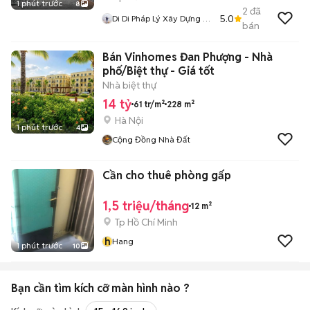
1 phút trước
8
2
đã
5.0
Di Di Pháp Lý Xây Dựng Củ
bán
Chi
Bán Vinhomes Đan Phượng - Nhà
phố/Biệt thự - Giá tốt
Nhà biệt thự
14 tỷ
61 tr/m²
228 m²
Hà Nội
1 phút trước
4
Cộng Đồng Nhà Đất
Cần cho thuê phòng gấp
1,5 triệu/tháng
12 m²
Tp Hồ Chí Minh
h
Hang
1 phút trước
10
Bạn cần tìm
kích cỡ màn hình
nào ?