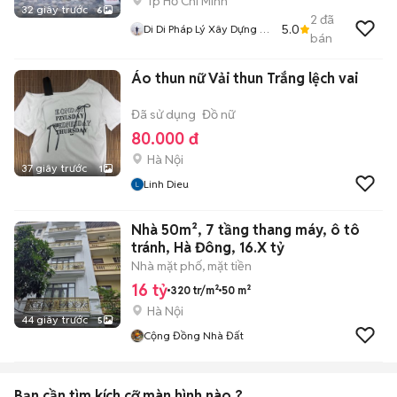
Tp Hồ Chí Minh
32 giây trước
6
2
đã
5.0
Di Di Pháp Lý Xây Dựng Củ
bán
Chi
Áo thun nữ Vải thun Trắng lệch vai
Đã sử dụng
Đồ nữ
80.000 đ
Hà Nội
37 giây trước
1
Linh Dieu
Nhà 50m², 7 tầng thang máy, ô tô
tránh, Hà Đông, 16.X tỷ
Nhà mặt phố, mặt tiền
16 tỷ
320 tr/m²
50 m²
Hà Nội
44 giây trước
5
Cộng Đồng Nhà Đất
Bạn cần tìm
kích cỡ màn hình
nào ?