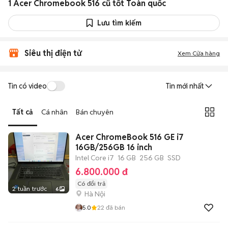
1 Acer Chromebook 516 cũ tốt Toàn quốc
Lưu tìm kiếm
Siêu thị điện tử
Xem Cửa hàng
Tin có video
Tin mới nhất
Tất cả
Cá nhân
Bán chuyên
Acer ChromeBook 516 GE i7
16GB/256GB 16 inch
Intel Core i7
16 GB
256 GB
SSD
6.800.000 đ
Có đổi trả
2 tuần trước
6
Hà Nội
5.0
22
đã bán