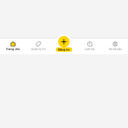
Trang chủ
Quản lý tin
Liên hệ
Tài khoản
Đăng tin
109.000 Bình chọn
Tải ứng dụng Chợ Tốt