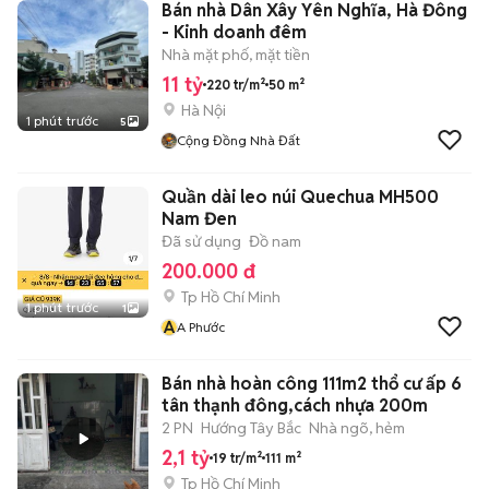
Bán nhà Dân Xây Yên Nghĩa, Hà Đông
- Kinh doanh đêm
Nhà mặt phố, mặt tiền
11 tỷ
220 tr/m²
50 m²
Hà Nội
1 phút trước
5
Cộng Đồng Nhà Đất
Quần dài leo núi Quechua MH500
Nam Đen
Đã sử dụng
Đồ nam
200.000 đ
Tp Hồ Chí Minh
1 phút trước
1
A
A Phước
Bán nhà hoàn công 111m2 thổ cư ấp 6
tân thạnh đông,cách nhựa 200m
2 PN
Hướng Tây Bắc
Nhà ngõ, hẻm
2,1 tỷ
19 tr/m²
111 m²
Tp Hồ Chí Minh