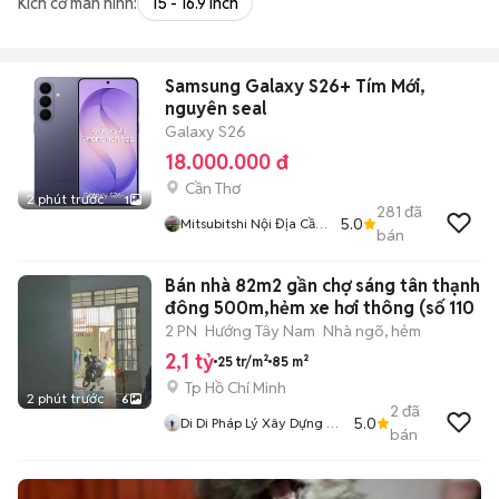
Kích cỡ màn hình:
15 - 16.9 inch
Samsung Galaxy S26+ Tím Mới,
nguyên seal
Galaxy S26
18.000.000 đ
Cần Thơ
2 phút trước
1
281
đã
5.0
Mitsubitshi Nội Địa Cần
bán
Thơ
Bán nhà 82m2 gần chợ sáng tân thạnh
đông 500m,hẻm xe hơi thông (số 110
2 PN
Hướng Tây Nam
Nhà ngõ, hẻm
2,1 tỷ
25 tr/m²
85 m²
Tp Hồ Chí Minh
2 phút trước
6
2
đã
5.0
Di Di Pháp Lý Xây Dựng Củ
bán
Chi