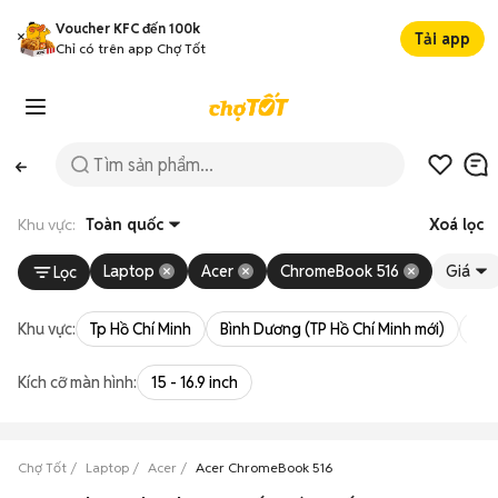
Voucher KFC đến 100k
Tải app
Chỉ có trên app Chợ Tốt
Khu vực:
Toàn quốc
Xoá lọc
Laptop
Acer
ChromeBook 516
Giá
Lọc
Khu vực:
Tp Hồ Chí Minh
Bình Dương (TP Hồ Chí Minh mới)
Bà 
Kích cỡ màn hình:
15 - 16.9 inch
Chợ Tốt
Laptop
Acer
Acer ChromeBook 516