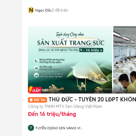
N
2
đã bán
Ngọc Đắc
Tin nổi bật
THỦ ĐỨC - TUYỂN 20 LĐPT KHÔ
Công ty TNHH MTV Sen Vàng Việt Nam
Đến 16 triệu/tháng
TUYỂN DỤNG SEN VÀNG VIỆT
NAM