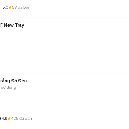
5.0
59
đã bán
0F New Tray
Trắng Đỏ Đen
 sử dụng
4.8
425
đã bán
3