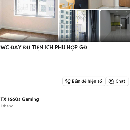
+
2
2WC ĐẦY ĐỦ TIỆN ÍCH PHÙ HỢP GĐ
Bấm để hiện số
Chat
HTX 1660s Gaming
1 tháng