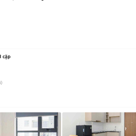
3 cặp
i)