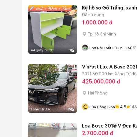
Kệ hồ sơ Gỗ Trắng, xan
Đã sử dụng
1.000.000 đ
Tp Hồ Chí Minh
151
Chợ Nội Thất Cũ TP HCM
44 giây trước
3
VinFast Lux A Base 202
2021
60.000 km
Xăng
Tự đ
425.000.000 đ
Hải Phòng
C
4.5
148
Cửa Hàng Bình
1 phút trước
10
Loa Bose 301® V Đen K
2.700.000 đ