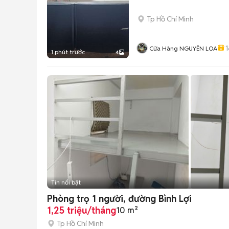
Tp Hồ Chí Minh
1
Cửa Hàng NGUYÊN LOA
1 phút trước
4
Tin nổi bật
Phòng trọ 1 người, đường Bình Lợi
1,25 triệu/tháng
10 m²
Tp Hồ Chí Minh