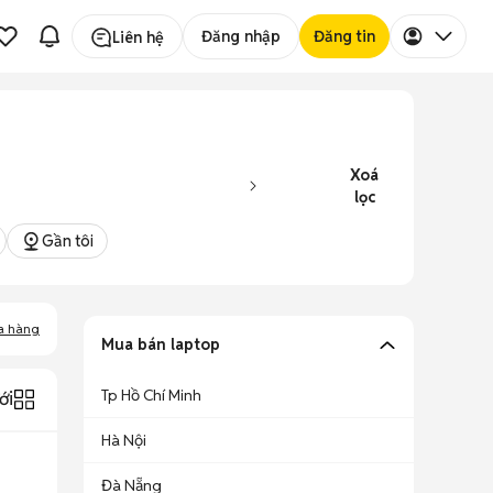
Đăng nhập
Đăng tin
Liên hệ
Xoá
lọc
Gần tôi
a hàng
Mua bán laptop
Tp Hồ Chí Minh
ới
Hà Nội
Đà Nẵng