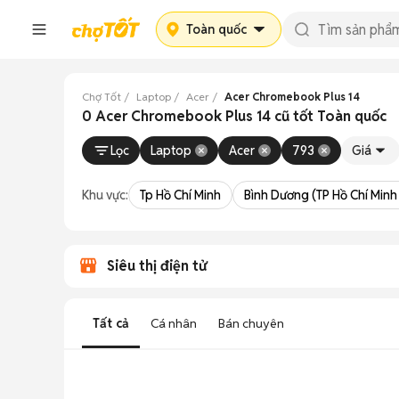
Toàn quốc
Chợ Tốt
Laptop
Acer
Acer Chromebook Plus 14
0 Acer Chromebook Plus 14 cũ tốt Toàn quốc
Lọc
Laptop
Acer
793
Giá
Khu vực:
Tp Hồ Chí Minh
Bình Dương (TP Hồ Chí Minh
Siêu thị điện tử
Tất cả
Cá nhân
Bán chuyên