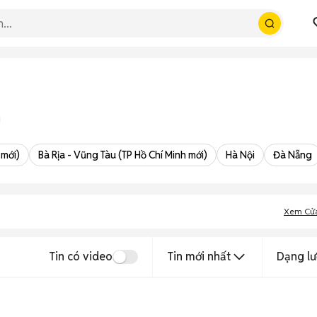
 mới)
Bà Rịa - Vũng Tàu (TP Hồ Chí Minh mới)
Hà Nội
Đà Nẵng
Xem Cử
Tin có video
Tin mới nhất
Dạng lư