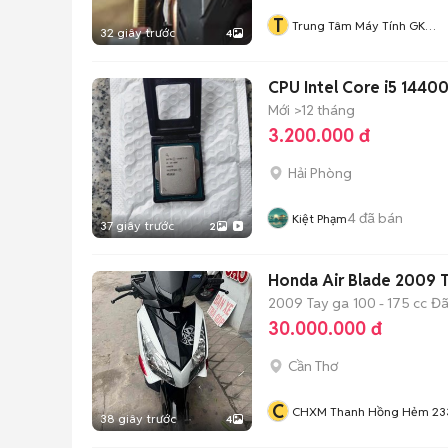
T
Trung Tâm Máy Tính GK
32 giây trước
4
GAMMING
CPU Intel Core i5 1440
Mới
>12 tháng
3.200.000 đ
Hải Phòng
4
đã bán
Kiệt Phạm
37 giây trước
2
Honda Air Blade 2009 
2009
Tay ga
100 - 175 cc
Đã
30.000.000 đ
Cần Thơ
C
CHXM Thanh Hồng Hẻm 23
38 giây trước
4