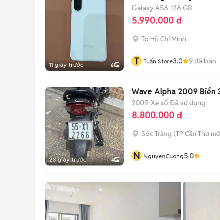
Galaxy A56
128 GB
5.990.000 đ
Tp Hồ Chí Minh
T
3.0
9
đã bán
Tuấn Store
11 giây trước
6
Wave Alpha 2009 Biển 
2009
Xe số
Đã sử dụng
8.800.000 đ
Sóc Trăng
(
TP Cần Thơ
mớ
N
5.0
NguyenCuong
23 giây trước
4