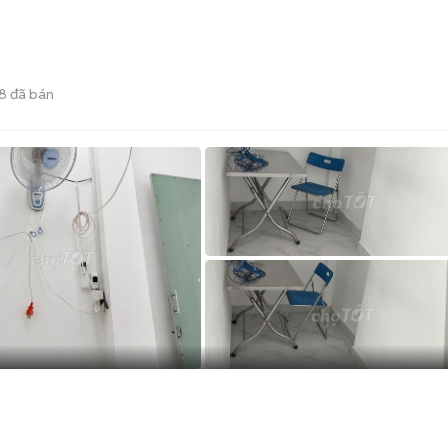
8
đã bán