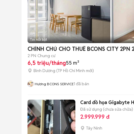
Tin nổi bật
CHÍNH CHỦ CHO THUÊ BCONS CITY 2PN 
2 PN
Chung cư
6,5 triệu/tháng
55 m²
Bình Dương
(
TP Hồ Chí Minh
mới)
1
đã bán
Hương BCONS SERVICE
Card đồ họa Gigabyte 
Đã sử dụng (chưa sửa chữa)
2.999.999 đ
Tây Ninh