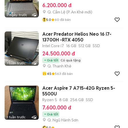
6.200.000 đ
Q. Cẩm Lệ
(
P. An Khê
mới)
7 ngày trước
3
T
5.0
60
đã bán
Acer Predator Helios Neo 16 i7-
13700H -RTX 4050
Intel Core i7
16 GB
512 GB
SSD
24.500.000 đ
Giá tốt
Có quà tặng
1 tuần trước
3
Q. Thanh Khê
4.5
563
đã bán
Acer Aspire 7 A715-42G Ryzen 5-
5500U
Ryzen 5
8 GB
256 GB
SSD
7.600.000 đ
Giá tốt
1 tuần trước
4
Q. Ngũ Hành Sơn
C
5.0