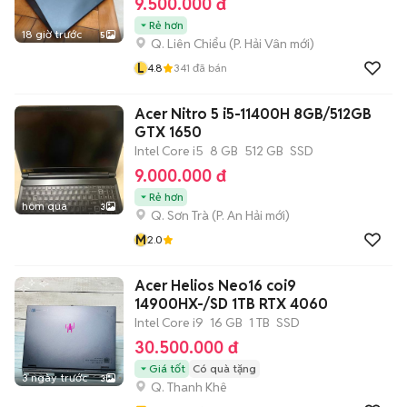
9.500.000 đ
Rẻ hơn
18 giờ trước
5
Q. Liên Chiểu
(
P. Hải Vân
mới)
L
4.8
341
đã bán
Acer Nitro 5 i5-11400H 8GB/512GB
GTX 1650
Intel Core i5
8 GB
512 GB
SSD
9.000.000 đ
Rẻ hơn
hôm qua
3
Q. Sơn Trà
(
P. An Hải
mới)
M
2.0
Acer Helios Neo16 coi9
14900HX-/SD 1TB RTX 4060
Intel Core i9
16 GB
1 TB
SSD
30.500.000 đ
Giá tốt
Có quà tặng
3 ngày trước
3
Q. Thanh Khê