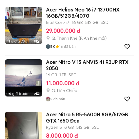
Acer Helios Neo 16 i7-13700HX
16GB/512GB/4070
Intel Core i7
16 GB
512 GB
SSD
29.000.000 đ
Q. Thanh Khê
(
P. An Khê
mới)
11 giờ trước
5
5.0
16
đã bán
Acer Nitro V 15 ANV15 41 R2UP RTX
2050
16 GB
1 TB
SSD
11.000.000 đ
Q. Liên Chiểu
16 giờ trước
2
2
đã bán
Acer Nitro 5 R5-5600H 8GB/512GB
GTX 1650 Đen
Ryzen 5
8 GB
512 GB
SSD
8.000.000 đ