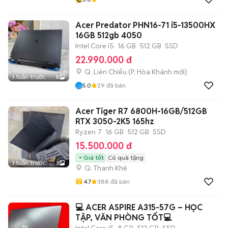
Acer Predator PHN16-71 i5-13500HX
16GB 512gb 4050
Intel Core i5
16 GB
512 GB
SSD
22.990.000 đ
Q. Liên Chiểu
(
P. Hòa Khánh
mới)
1 tuần trước
5
5.0
29
đã bán
Acer Tiger R7 6800H-16GB/512GB
RTX 3050-2K5 165hz
Ryzen 7
16 GB
512 GB
SSD
15.500.000 đ
Giá tốt
Có quà tặng
1 tuần trước
3
Q. Thanh Khê
4.7
388
đã bán
💻 ACER ASPIRE A315-57G – HỌC
TẬP, VĂN PHÒNG TỐT💻