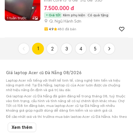
Intel Core i5
8 GB
512 GB
SSD
7.500.000 đ
Giá tốt
Kèm phụ kiện
Có quà tặng
1 tuần trước
6
Q. Ngũ Hành Sơn
4.9
480
đã bán
1
2
3
4
5
Giá laptop Acer cũ Đà Nẵng 08/2026
Laptop Acer nổi tiếng với thiết kế tinh tế, công nghệ tiên tiến và hiệu
năng mạnh mẽ. Tại Đà Nẵng, laptop cũ của Acer luôn được ưa chuộng
nhờ hiệu năng ổn định và giá trị lâu dài.
Giá laptop Acer cũ Đà Nẵng đã giảm đáng kể trong tháng 08, tuỳ thuộc
vào tình trạng, cấu hình và tính năng sẽ có sự chênh lệch khác nhau. Chợ
Tốt có 158 tin đăng bán, mua laptop Acer cũ tại Đà Nẵng với nhiều
khoảng giá giúp người dùng dễ dàng tìm kiếm và so sánh giá cả.
Để cập nhật giá và thị trường mua bán laptop Acer cũ Đà Nẵng, hãy theo
dõi và tham khảo các thông tin mới nhất trên Chợ Tốt.
Xem thêm
Top 5 quận huyện có nhiều tin mua bán laptop Acer nhất ở Đà Nẵng