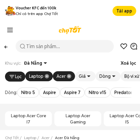
Voucher KFC đến 100k
Tải app
Chỉ có trên app Chợ Tốt
Khu vực:
Đà Nẵng
Xoá lọc
Laptop
Acer
Giá
Dòng
Bộ vi xử 
Lọc
Dòng:
Nitro 5
Aspire
Aspire 7
Nitro v15
Predator Hel
Laptop Acer Core
Laptop Acer
Laptop Acer C
I7
Gaming
I5
Chợ Tốt
Laptop
Acer
Acer Đà Nẵng