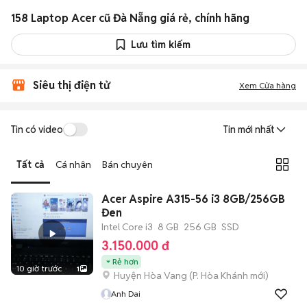
158 Laptop Acer cũ Đà Nẵng giá rẻ, chính hãng
Lưu tìm kiếm
Siêu thị điện tử
Xem Cửa hàng
Tin có video
Tin mới nhất
Tất cả
Cá nhân
Bán chuyên
Acer Aspire A315-56 i3 8GB/256GB
Đen
Intel Core i3
8 GB
256 GB
SSD
3.150.000 đ
Rẻ hơn
10 giờ trước
1
Huyện Hòa Vang
(
P. Hòa Khánh
mới)
Anh Dai