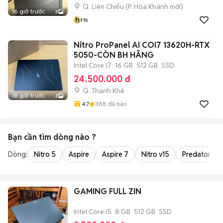
Q. Liên Chiểu
(
P. Hòa Khánh
mới)
16 giờ trước
3
h
Hk
Nitro ProPanel AI COI7 13620H-RTX
5050-CÒN BH HÃNG
Intel Core i7
16 GB
512 GB
SSD
24.500.000 đ
Q. Thanh Khê
18 giờ trước
3
4.7
388
đã bán
Bạn cần tìm
dòng
nào ?
Dòng:
Nitro 5
Aspire
Aspire 7
Nitro v15
Predator Hel
GAMING FULL ZIN
Intel Core i5
8 GB
512 GB
SSD