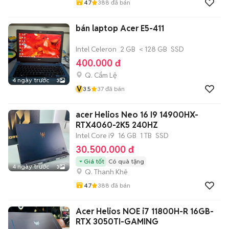
4.7
388
đã bán
bán laptop Acer E5-411
Intel Celeron
2 GB
< 128 GB
SSD
400.000 đ
Q. Cẩm Lệ
4 ngày trước
3
V
3.5
37
đã bán
acer Helios Neo 16 I9 14900HX-
RTX4060-2K5 240HZ
Intel Core i9
16 GB
1 TB
SSD
30.500.000 đ
Giá tốt
Có quà tặng
4 ngày trước
3
Q. Thanh Khê
4.7
388
đã bán
Acer Helios NOE i7 11800H-R 16GB-
RTX 3050TI-GAMING