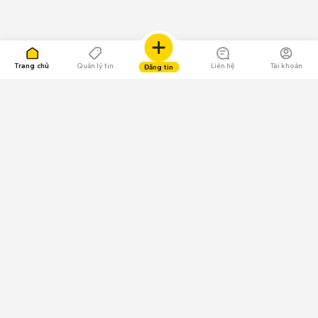
Trang chủ
Quản lý tin
Liên hệ
Tài khoản
Đăng tin
109.000 Bình chọn
Tải ứng dụng Chợ Tốt
Về Chợ Tốt
Quy chế sàn
Chính sách bảo mật
Giải quyết tranh chấp
CÔNG TY TNHH CHỢ TỐT - Người đại diện theo pháp luật:
Nguyễn Trọng Tấn; GPDKKD: 0312120782 do Sở KH & ĐT TP.HCM cấp ngày
11/01/2013;
GPMXH: 185/GP-BTTTT do Bộ Thông tin và Truyền thông