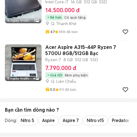
Intel Core i7
16 GB
512 GB
SSD
14.500.000 đ
Rẻ hơn
Có quà tặng
5 ngày trước
3
Q. Thanh Khê
4.7
388
đã bán
Acer Aspire A315-44P Ryzen 7
5700U 8GB/512GB Bạc
Ryzen 7
8 GB
512 GB
SSD
7.790.000 đ
Giá tốt
Kèm phụ kiện
5 ngày trước
6
Q. Liên Chiểu
5.0
911
đã bán
Bạn cần tìm
dòng
nào ?
Dòng:
Nitro 5
Aspire
Aspire 7
Nitro v15
Predator Hel