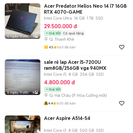
Acer Predator Helios Neo 14 i7 16GB
RTX 4070-GAME
Intel Core Ultra
16 GB
1 TB
SSD
29.500.000 đ
Giá tốt
Có quà tặng
5 ngày trước
3
Q. Thanh Khê
4.5
563
đã bán
sale rẻ lap Acer i5-7200U
ram8GB/256GB vga 940MX
Intel Core i5
8 GB
256 GB
SSD
4.800.000 đ
Giá tốt
5 ngày trước
5
Q. Hải Châu
(
P. Hòa Cường
mới)
A
4.4
600
đã bán
Acer Aspire A514-54
Intel Core i3
8 GB
500 GB
SSD