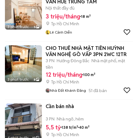
VĂN HUÊ TRUNG TÂM
Nội thất đầy đủ
3 triệu/tháng
18 m²
Tp Hồ Chí Minh
3 phút trước
5
L
Lê Cảnh Diễn
CHO THUÊ NHÀ MẶT TIỀN HUỲNH
VĂN NGHỆ GÒ VẤP 3PN 2WC 12TR
3 PN
Hướng Đông Bắc
Nhà mặt phố, mặt
tiền
12 triệu/tháng
100 m²
3 phút trước
8
Tp Hồ Chí Minh
51
đã bán
Nhà Đất Khánh Đăng
Cần bán nhà
3 PN
Nhà ngõ, hẻm
5,5 tỷ
138 tr/m²
40 m²
Tp Hồ Chí Minh
4 phút trước
10