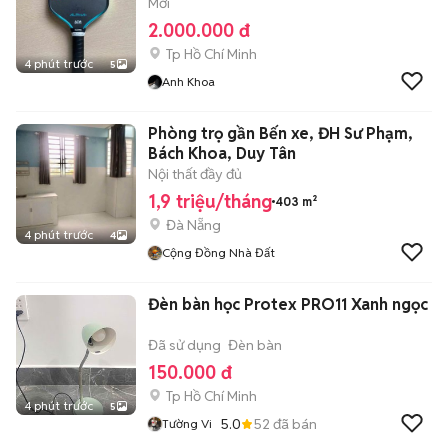
Mới
2.000.000 đ
Tp Hồ Chí Minh
4 phút trước
5
Anh Khoa
Phòng trọ gần Bến xe, ĐH Sư Phạm,
Bách Khoa, Duy Tân
Nội thất đầy đủ
1,9 triệu/tháng
403 m²
Đà Nẵng
4 phút trước
4
Cộng Đồng Nhà Đất
Đèn bàn học Protex PRO11 Xanh ngọc
Đã sử dụng
Đèn bàn
150.000 đ
Tp Hồ Chí Minh
4 phút trước
5
5.0
52
đã bán
Tường Vi