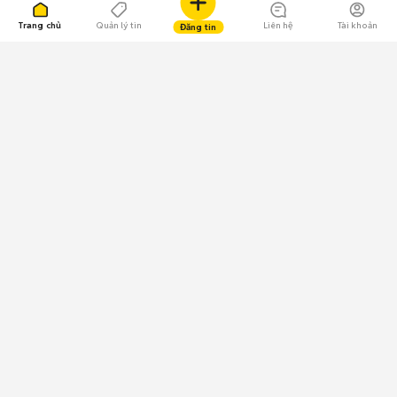
Trang chủ
Quản lý tin
Liên hệ
Tài khoản
Đăng tin
109.000 Bình chọn
Tải ứng dụng Chợ Tốt
Về Chợ Tốt
Quy chế sàn
Chính sách bảo mật
Giải quyết tranh chấp
CÔNG TY TNHH CHỢ TỐT - Người đại diện theo pháp luật:
Nguyễn Trọng Tấn; GPDKKD: 0312120782 do Sở KH & ĐT TP.HCM cấp ngày
11/01/2013;
GPMXH: 185/GP-BTTTT do Bộ Thông tin và Truyền thông
cấp ngày 09/07/2024 - Chịu trách nhiệm
nội dung: Trần Hoàng Ly.
Chính sách sử dụng
Địa chỉ: Tầng 18, Toà nhà UOA, Số 6 đường Tân Trào, Phường Tân Mỹ,