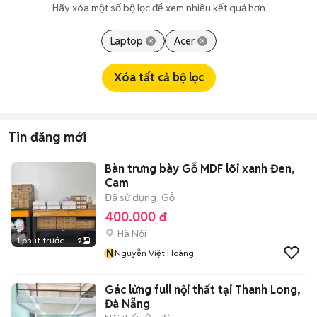
Hãy xóa một số bộ lọc để xem nhiều kết quả hơn
Laptop
Acer
Xóa tất cả bộ lọc
Tin đăng mới
Bàn trưng bày Gỗ MDF lõi xanh Đen,
Cam
Đã sử dụng
Gỗ
400.000 đ
Hà Nội
1 phút trước
2
N
Nguyễn Việt Hoàng
Gác lửng full nội thất tại Thanh Long,
Đà Nẵng