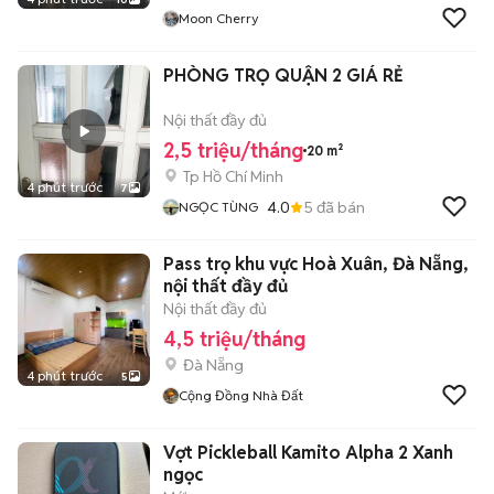
Moon Cherry
PHÒNG TRỌ QUẬN 2 GIÁ RẺ
Nội thất đầy đủ
2,5 triệu/tháng
20 m²
Tp Hồ Chí Minh
4 phút trước
7
4.0
5
đã bán
NGỌC TÙNG
Pass trọ khu vực Hoà Xuân, Đà Nẵng,
nội thất đầy đủ
Nội thất đầy đủ
4,5 triệu/tháng
Đà Nẵng
4 phút trước
5
Cộng Đồng Nhà Đất
Vợt Pickleball Kamito Alpha 2 Xanh
ngọc