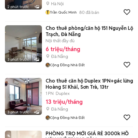
Hà Nội
2 phút trước
1
T
80
đã bán
Trần Quốc Minh
Cho thuê phòng/căn hộ 151 Nguyễn Lộ
Trạch, Đà Nẵng
Nội thất đầy đủ
6 triệu/tháng
Đà Nẵng
3 phút trước
4
Cộng Đồng Nhà Đất
Cho thuê căn hộ Duplex 1PN+gác lửng
Hoàng Sĩ Khải, Sơn Trà, 13tr
1 PN
Duplex
13 triệu/tháng
Đà Nẵng
3 phút trước
4
Cộng Đồng Nhà Đất
PHÒNG TRỌ MỚI GIÁ RẺ 3000k HỒ