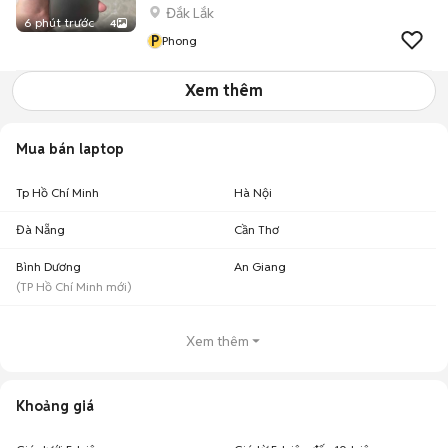
Đắk Lắk
6 phút trước
4
P
Phong
Xem thêm
Mua bán laptop
Tp Hồ Chí Minh
Hà Nội
Đà Nẵng
Cần Thơ
Bình Dương
An Giang
(
TP Hồ Chí Minh
mới)
Xem thêm
Khoảng giá