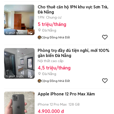
Cho thuê căn hộ 1PN khu vực Sơn Trà,
Đà Nẵng
1 PN
Chung cư
5 triệu/tháng
Đà Nẵng
5 phút trước
4
Cộng Đồng Nhà Đất
Phòng trọ đầy đủ tiện nghi, mới 100%
gần biển Đà Nẵng
Nội thất cao cấp
4,5 triệu/tháng
Đà Nẵng
5 phút trước
5
Cộng Đồng Nhà Đất
Apple iPhone 12 Pro Max Xám
iPhone 12 Pro Max
128 GB
4.900.000 đ