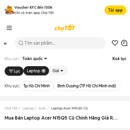
Voucher KFC đến 100k
Tải app
Chỉ có trên app Chợ Tốt
Khu vực:
Toàn quốc
Xoá lọc
Laptop
Giá
Lọc
Khu vực:
Tp Hồ Chí Minh
Bình Dương (TP Hồ Chí Minh mới)
Bà 
Chợ Tốt
Laptop
Acer
Laptop Acer N15Q5 Cũ
Mua Bán Laptop Acer N15Q5 Cũ Chính Hãng Giá Rẻ Hàng Xịn