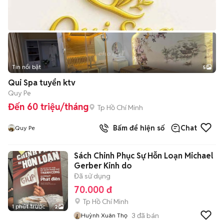
Tin nổi bật
5
Qui Spa tuyển ktv
Quy Pe
Đến 60 triệu/tháng
Tp Hồ Chí Minh
Bấm để hiện số
Chat
Quy Pe
Sách Chinh Phục Sự Hỗn Loạn Michael
Gerber Kinh do
Đã sử dụng
70.000 đ
Tp Hồ Chí Minh
1 phút trước
2
3
đã bán
Huỳnh Xuân Thọ