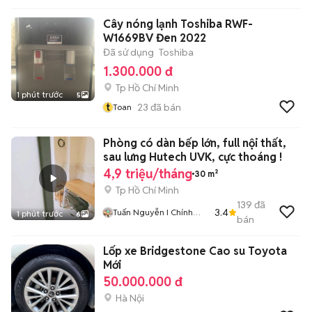
Cây nóng lạnh Toshiba RWF-
W1669BV Đen 2022
Đã sử dụng
Toshiba
1.300.000 đ
Tp Hồ Chí Minh
1 phút trước
5
t
23
đã bán
Toan
Phòng có dàn bếp lớn, full nội thất,
sau lưng Hutech UVK, cực thoáng !
4,9 triệu/tháng
30 m²
Tp Hồ Chí Minh
139
đã
3.4
Tuấn Nguyễn I Chính
1 phút trước
6
bán
Chủ Nhà
Lốp xe Bridgestone Cao su Toyota
Mới
50.000.000 đ
Hà Nội