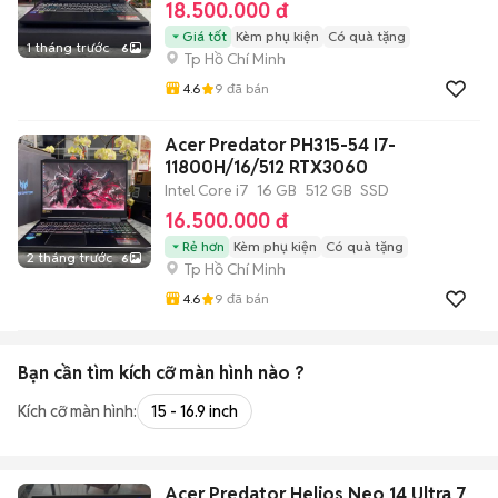
18.500.000 đ
Giá tốt
Kèm phụ kiện
Có quà tặng
1 tháng trước
6
Tp Hồ Chí Minh
4.6
9
đã bán
Acer Predator PH315-54 I7-
11800H/16/512 RTX3060
Intel Core i7
16 GB
512 GB
SSD
16.500.000 đ
Rẻ hơn
Kèm phụ kiện
Có quà tặng
2 tháng trước
6
Tp Hồ Chí Minh
4.6
9
đã bán
Bạn cần tìm
kích cỡ màn hình
nào ?
Kích cỡ màn hình:
15 - 16.9 inch
Acer Predator Helios Neo 14 Ultra 7