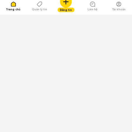
Trang chủ
Quản lý tin
Liên hệ
Tài khoản
Đăng tin
109.000 Bình chọn
Tải ứng dụng Chợ Tốt
Về Chợ Tốt
Quy chế sàn
Chính sách bảo mật
Giải quyết tranh chấp
CÔNG TY TNHH CHỢ TỐT - Người đại diện theo pháp luật:
Nguyễn Trọng Tấn; GPDKKD: 0312120782 do Sở KH & ĐT TP.HCM cấp ngày
11/01/2013;
GPMXH: 185/GP-BTTTT do Bộ Thông tin và Truyền thông
cấp ngày 09/07/2024 - Chịu trách nhiệm