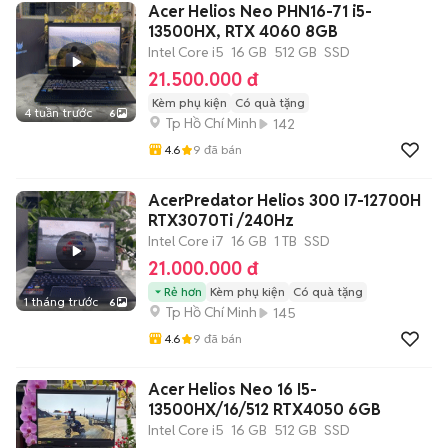
Acer Helios Neo PHN16-71 i5-
13500HX, RTX 4060 8GB
Intel Core i5
16 GB
512 GB
SSD
21.500.000 đ
Kèm phụ kiện
Có quà tặng
4 tuần trước
6
Tp Hồ Chí Minh
142
4.6
9
đã bán
AcerPredator Helios 300 I7-12700H
RTX3070Ti /240Hz
Intel Core i7
16 GB
1 TB
SSD
21.000.000 đ
Rẻ hơn
Kèm phụ kiện
Có quà tặng
1 tháng trước
6
Tp Hồ Chí Minh
145
4.6
9
đã bán
Acer Helios Neo 16 I5-
13500HX/16/512 RTX4050 6GB
Intel Core i5
16 GB
512 GB
SSD