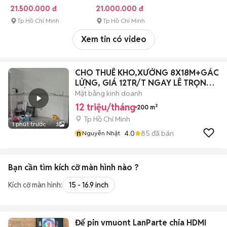
GB SSD
21.500.000 đ
21.000.000 đ
Tp Hồ Chí Minh
Tp Hồ Chí Minh
Xem tin có video
CHO THUÊ KHO,XƯỞNG 8X18M+GÁC
LỬNG, GIÁ 12TR/T NGAY LÊ TRỌNG
TẤN
Mặt bằng kinh doanh
12 triệu/tháng
200 m²
Tp Hồ Chí Minh
1 phút trước
3
n
4.0
85
đã bán
Nguyễn Nhật
Bạn cần tìm
kích cỡ màn hình
nào ?
Kích cỡ màn hình:
15 - 16.9 inch
Đế pin vmuont LanParte chia HDMI