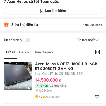
7 Acer Helios cũ tốt Toàn quốc
Lưu tìm kiếm
Siêu thị điện tử
Xem Cửa hàng
Tin có video
Tin mới nhất
Tất cả
Cá nhân
Bán chuyên
Acer Helios NOE i7 11800H-R 16GB-
RTX 3050TI-GAMING
Intel Core i7
16 GB
512 GB
SSD
14.500.000 đ
Rẻ hơn
Có quà tặng
4 ngày trước
3
Đà Nẵng
4.7
388
đã bán