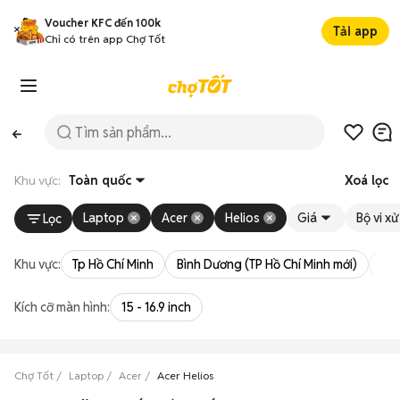
Voucher KFC đến 100k
Tải app
Chỉ có trên app Chợ Tốt
Khu vực:
Toàn quốc
Xoá lọc
Laptop
Acer
Helios
Giá
Bộ vi xử
Lọc
Khu vực:
Tp Hồ Chí Minh
Bình Dương (TP Hồ Chí Minh mới)
Bà 
Kích cỡ màn hình:
15 - 16.9 inch
Chợ Tốt
Laptop
Acer
Acer Helios