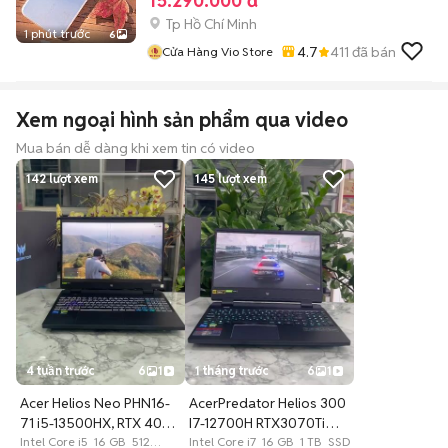
15.290.000 đ
Tp Hồ Chí Minh
1 phút trước
6
4.7
411
đã bán
Cửa Hàng Vio Store
Xem ngoại hình sản phẩm qua video
Mua bán dễ dàng khi xem tin có video
142
lượt xem
145
lượt xem
4 tuần trước
6
1
1 tháng trước
6
1
Acer Helios Neo PHN16-
AcerPredator Helios 300
71 i5-13500HX, RTX 4060
I7-12700H RTX3070Ti
8GB
Intel Core i5 16 GB 512
/240Hz
Intel Core i7 16 GB 1 TB SSD