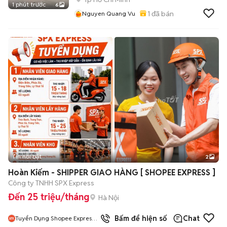
1 phút trước
6
1
đã bán
Nguyen Quang Vu
Tin nổi bật
2
Hoàn Kiếm - SHIPPER GIAO HÀNG [ SHOPEE EXPRESS ]
Công ty TNHH SPX Express
Đến 25 triệu/tháng
Hà Nội
Bấm để hiện số
Chat
Tuyển Dụng Shopee Express