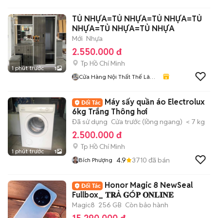
Hà Nội
TỦ NHỰA=TỦ NHỰA=TỦ NHỰA=TỦ
NHỰA=TỦ NHỰA=TỦ NHỰA
Mới
Nhựa
2.550.000 đ
Tp Hồ Chí Minh
1 phút trước
1
Cửa Hàng Nội Thất Thế Lâm
98
Máy sấy quần áo Electrolux
6kg Trắng Thông hơi
Đã sử dụng
Cửa trước (lồng ngang)
< 7 kg
2.500.000 đ
Tp Hồ Chí Minh
1 phút trước
1
4.9
3710
đã bán
Bích Phượng
Honor Magic 8 NewSeal
Fullbox_ 𝐓𝐑Ả 𝐆Ó𝐏 𝐎𝐍𝐋𝐈𝐍𝐄
Magic8
256 GB
Còn bảo hành