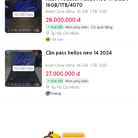
16GB/1TB/4070
Intel Core Ultra
16 GB
1 TB
SSD
Tin hết hạn
28.000.000 đ
Giá tốt
Kèm phụ kiện
Có quà tặng
2 tháng trước
4
Tp Hồ Chí Minh
H
1
đã bán
Cần pass helios neo 14 2024
Intel Core Ultra
16 GB
1 TB
SSD
Tin hết hạn
27.000.000 đ
Giá tốt
Kèm phụ kiện
3 tháng trước
4
Tp Hồ Chí Minh
Thang