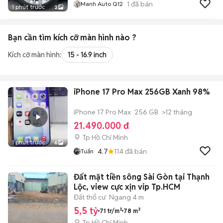
1
đã bán
Manh Auto Q12
1 phút trước
2
Bạn cần tìm
kích cỡ màn hình
nào ?
Kích cỡ màn hình:
15 - 16.9 inch
iPhone 17 Pro Max 256GB Xanh 98%
iPhone 17 Pro Max
256 GB
>12 tháng
21.490.000 đ
Tp Hồ Chí Minh
1 phút trước
6
4.7
114
đã bán
Tuấn
Đất mặt tiền sông Sài Gòn tại Thạnh
Lộc, view cực xịn vip Tp.HCM
Đất thổ cư
Ngang 4 m
5,5 tỷ
71 tr/m²
78 m²
Tp Hồ Chí Minh