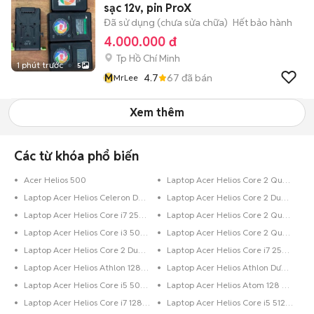
sạc 12v, pin ProX
Đã sử dụng (chưa sửa chữa)
Hết bảo hành
4.000.000 đ
Tp Hồ Chí Minh
1 phút trước
5
M
4.7
67
đã bán
MrLee
Xem thêm
Các từ khóa phổ biến
Acer Helios 500
Laptop Acer Helios Core 2 Quad 500 GB
Laptop Acer Helios Celeron Dưới 128 GB
Laptop Acer Helios Core 2 Duo Dưới 128 GB
Laptop Acer Helios Core i7 250 GB
Laptop Acer Helios Core 2 Quad 320 GB
Laptop Acer Helios Core i3 500 GB
Laptop Acer Helios Core 2 Quad 250 GB
Laptop Acer Helios Core 2 Duo 250 GB
Laptop Acer Helios Core i7 256 GB
Laptop Acer Helios Athlon 128 GB
Laptop Acer Helios Athlon Dưới 128 GB
Laptop Acer Helios Core i5 500 GB
Laptop Acer Helios Atom 128 GB
Laptop Acer Helios Core i7 128 GB
Laptop Acer Helios Core i5 512 GB