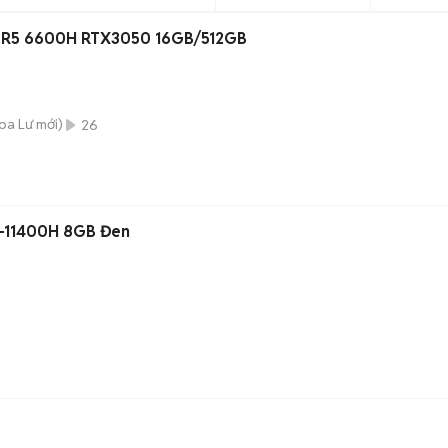
g R5 6600H RTX3050 16GB/512GB
Hoa Lư
mới)
26
i5-11400H 8GB Đen