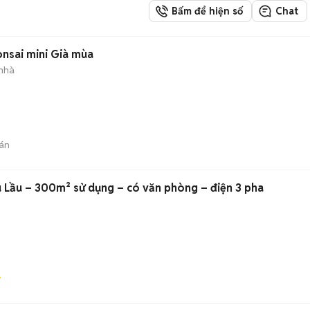
Bấm để hiện số
Chat
onsai mini Già mùa
 nhà
án
Lầu – 300m² sử dụng – có văn phòng – điện 3 pha