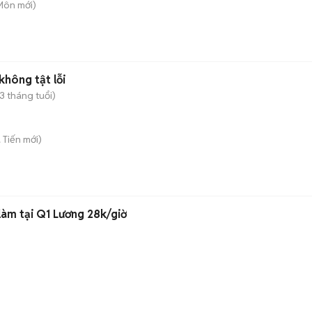
 Môn
mới)
không tật lỗi
 3 tháng tuổi)
 Tiến
mới)
làm tại Q1 Lương 28k/giờ
)