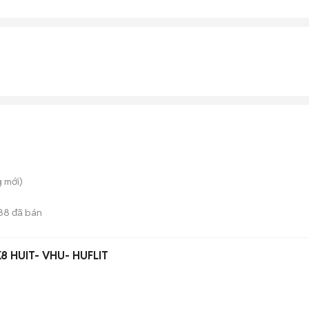
g
mới)
88
đã bán
 HUIT- VHU- HUFLIT