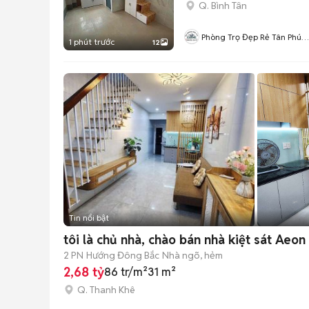
Q. Bình Tân
Phòng Trọ Đẹp Rẻ Tân Phú
1 phút trước
12
Bình Tân
Tin nổi bật
tôi là chủ nhà, chào bán nhà kiệt sát Aeo
2 PN
Hướng Đông Bắc
Nhà ngõ, hẻm
2,68 tỷ
86 tr/m²
31 m²
Q. Thanh Khê