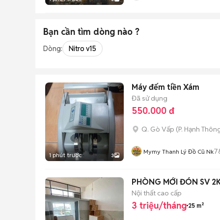
Bạn cần tìm
dòng
nào ?
Dòng:
Nitro v15
Máy đếm tiền Xám
Đã sử dụng
550.000 đ
Q. Gò Vấp
(
P. Hạnh Thôn
7
Mymy Thanh Lý Đồ Cũ Nk
1 phút trước
3
PHÒNG MỚI ĐÓN SV 2K8
Nội thất cao cấp
3 triệu/tháng
25 m²