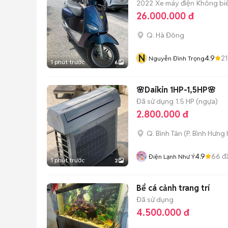
2022
Xe máy điện
Không biế
26.000.000 đ
Q. Hà Đông
N
4.9
2
Nguyễn Đình Trọng
1 phút trước
6
🌸Daikin 1HP-1,5HP🌸
Đã sử dụng
1.5 HP (ngựa)
2.800.000 đ
Q. Bình Tân
(
P. Bình Hưng
4.9
66
đ
Điện Lạnh Như Ý
1 phút trước
2
Bể cá cảnh trang trí
Đã sử dụng
4.500.000 đ