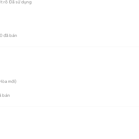
t rõ
Đã sử dụng
10
đã bán
 Hòa
mới)
ã bán