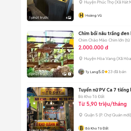
Huyện Phúc Thọ
(
Xã Hát
H
Hoàng Vũ
1 phút trước
6
Chim bổi nâu trắng đen 
Chim Chào Mào
Chim lớn (từ
2.000.000 đ
Huyện Hòa Vang
(
Xã Hòa
5.0
23
đã bán
Ty Lang
1 phút trước
1
Tuyển nữ PV Ca 7 tiếng 
Bò Kho Tô Đất
Từ 5,90 triệu/tháng
Quận 5
(
P. Chợ Quán
mới
B
Bò Kho Tô Đất
1 phút trước
3