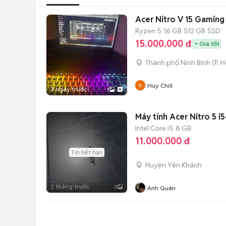
Acer Nitro V 15 Gamin
Ryzen 5
16 GB
512 GB
SSD
15.000.000 đ
Giá tốt
Thành phố Ninh Bình
(
P. 
Huy Chill
3 ngày trước
1
Máy tính Acer Nitro 5 
Intel Core i5
8 GB
11.000.000 đ
Tin hết hạn
Huyện Yên Khánh
2 tháng trước
3
Anh Quân