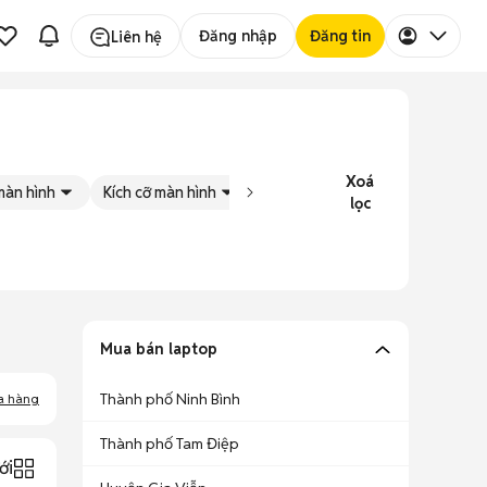
Đăng nhập
Đăng tin
Liên hệ
Xoá
màn hình
Kích cỡ màn hình
Tình trạng
Đăng bởi
lọc
Mua bán laptop
Thành phố Ninh Bình
a hàng
Thành phố Tam Điệp
ới