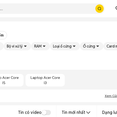
ếm
Bộ vi xử lý
RAM
Loại ổ cứng
Ổ cứng
Card 
p Acer Core
Laptop Acer Core
I5
I3
Xem Cử
Tin có video
Tin mới nhất
Dạng lư