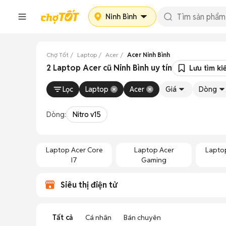
Ninh Bình
Chợ Tốt
Laptop
Acer
Acer Ninh Bình
2 Laptop Acer cũ Ninh Bình uy tín
Lưu tìm ki
Lọc
Laptop
Acer
Giá
Dòng
Dòng:
Nitro v15
Laptop Acer Core
Laptop Acer
Lapto
I7
Gaming
Siêu thị điện tử
Tất cả
Cá nhân
Bán chuyên