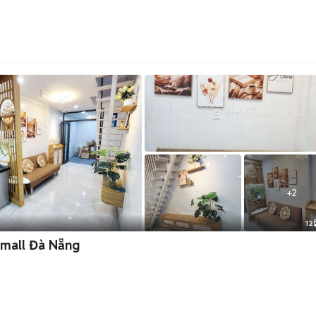
+
2
12
n mall Đà Nẵng