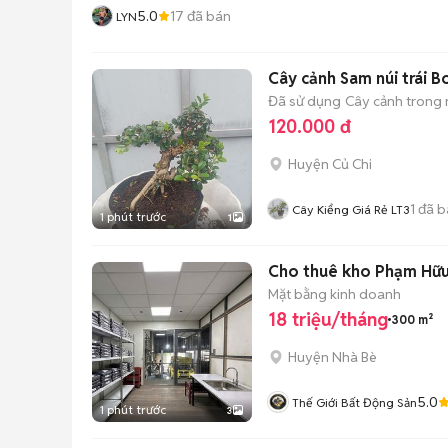
5.0
17
đã bán
LYN
Cây cảnh Sam núi trái B
Đã sử dụng
Cây cảnh trong
120.000 đ
Huyện Củ Chi
1
đã b
Cây Kiểng Giá Rẻ LT3
1 phút trước
1
Cho thuê kho Phạm Hữu 
Mặt bằng kinh doanh
18 triệu/tháng
300 m²
Huyện Nhà Bè
5.0
Thế Giới Bất Động Sản
1 phút trước
3