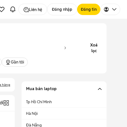
Đăng nhập
Đăng tin
Liên hệ
Xoá
lọc
Gần tôi
a hàng
Mua bán laptop
Tp Hồ Chí Minh
ới
Hà Nội
Đà Nẵng