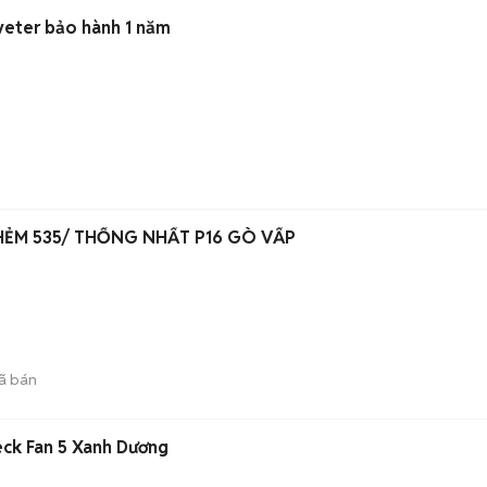
lạnh daikin 1.5hp inveter bảo hành 1 năm
HẺM 535/ THỐNG NHẤT P16 GÒ VẤP
ã bán
eck Fan 5 Xanh Dương