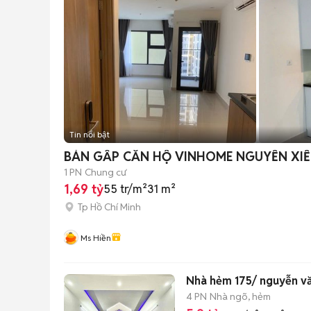
Tin nổi bật
BÁN GẤP CĂN HỘ VINHOME NGUYỄN XI
1 PN
Chung cư
1,69 tỷ
55 tr/m²
31 m²
Tp Hồ Chí Minh
Ms Hiền
Nhà hẻm 175/ nguyễn văn
4 PN
Nhà ngõ, hẻm