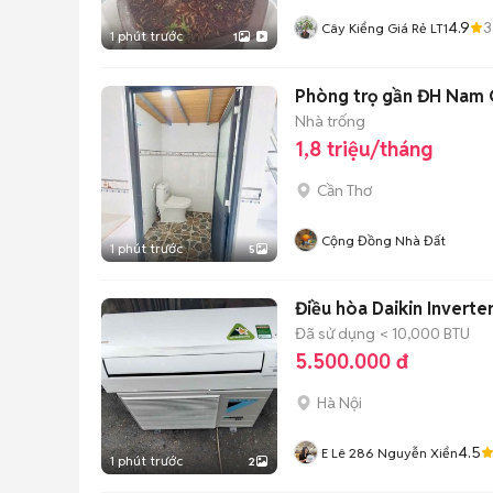
4.9
3
Cây Kiểng Giá Rẻ LT1
1 phút trước
1
Phòng trọ gần ĐH Nam 
Nhà trống
1,8 triệu/tháng
Cần Thơ
Cộng Đồng Nhà Đất
1 phút trước
5
Điều hòa Daikin Inverte
Đã sử dụng
< 10,000 BTU
5.500.000 đ
Hà Nội
4.5
E Lê 286 Nguyễn Xiển
1 phút trước
2