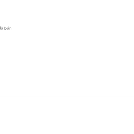
ã bán
a