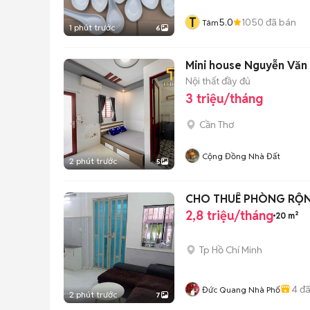
T
5.0
1050
đã bán
Tâm
1 phút trước
6
Mini house Nguyễn Văn 
Nội thất đầy đủ
3 triệu/tháng
Cần Thơ
Cộng Đồng Nhà Đất
2 phút trước
5
CHO THUÊ PHÒNG RỘNG
2,8 triệu/tháng
20 m²
Tp Hồ Chí Minh
4
đã
Đức Quang Nhà Phố
2 phút trước
7