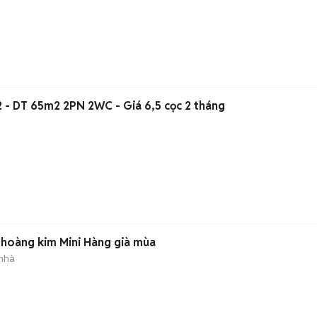
Cho thuê Zentower Q12 - DT 65m2 2PN 2WC - Giá 6,5 cọc 2 tháng
 hoàng kim Mini Hàng già mùa
 nhà