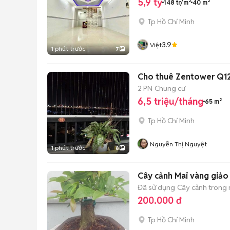
5,9 tỷ
148 tr/m²
40 m²
Tp Hồ Chí Minh
3.9
Việt
1 phút trước
7
2 PN
Chung cư
6,5 triệu/tháng
65 m²
Tp Hồ Chí Minh
Nguyễn Thị Nguyệt
1 phút trước
8
Cây cảnh Mai vàng giảo
Đã sử dụng
Cây cảnh trong
200.000 đ
Tp Hồ Chí Minh