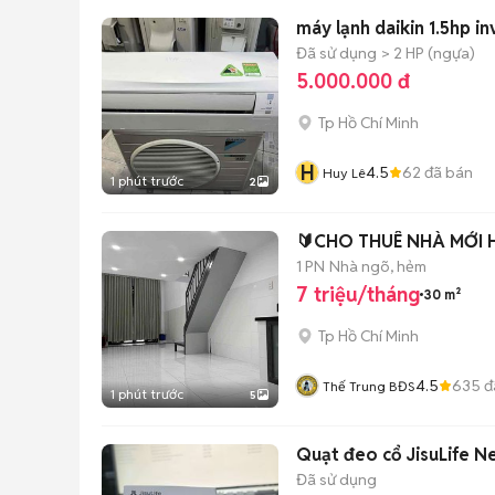
máy 
Đã sử dụng
> 2 HP (ngựa)
5.000.000 đ
Tp Hồ Chí Minh
H
4.5
62
đã bán
Huy Lê
1 phút trước
2
🔰CHO THUÊ NHÀ MỚI 
1 PN
Nhà ngõ, hẻm
7 triệu/tháng
30 m²
Tp Hồ Chí Minh
4.5
635
đ
Thế Trung BĐS
1 phút trước
5
Quạt đeo cổ JisuLife N
Đã sử dụng