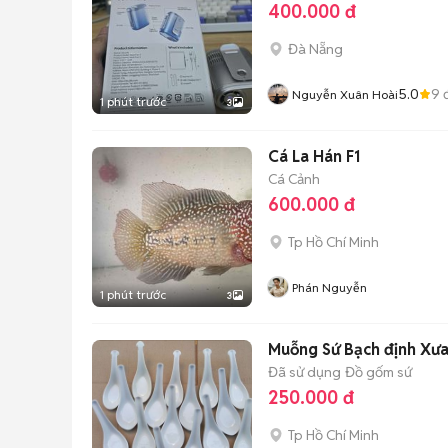
400.000 đ
Đà Nẵng
5.0
9
đ
Nguyễn Xuân Hoài
1 phút trước
3
Cá La Hán F1
Cá Cảnh
600.000 đ
Tp Hồ Chí Minh
Phán Nguyễn
1 phút trước
3
Muỗng Sứ Bạch định Xư
Đã sử dụng
Đồ gốm sứ
250.000 đ
Tp Hồ Chí Minh