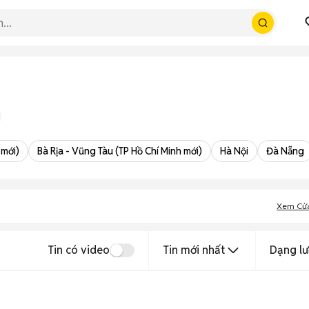
 mới)
Bà Rịa - Vũng Tàu (TP Hồ Chí Minh mới)
Hà Nội
Đà Nẵng
Xem Cử
Tin có video
Tin mới nhất
Dạng lư