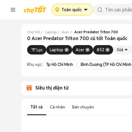
Toàn quốc
Chợ Tốt
Laptop
Acer
Acer Predator Triton 700
0 Acer Predator Triton 700 cũ tốt Toàn quốc
Lọc
Laptop
Acer
852
Giá
Khu vực:
Tp Hồ Chí Minh
Bình Dương (TP Hồ Chí Minh
Siêu thị điện tử
Tất cả
Cá nhân
Bán chuyên