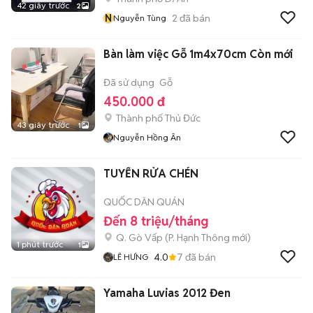
42 giây trước
2
N
2
đã bán
Nguyễn Tùng
Bàn làm việc Gỗ 1m4x70cm Còn mới
Đã sử dụng
Gỗ
450.000 đ
Thành phố Thủ Đức
43 giây trước
1
Nguyễn Hồng Ân
TUYỂN RỬA CHÉN
QUỐC DÂN QUÁN
Đến 8 triệu/tháng
Q. Gò Vấp
(
P. Hạnh Thông
mới)
1 phút trước
1
4.0
7
đã bán
LÊ HƯNG
Yamaha Luvias 2012 Đen