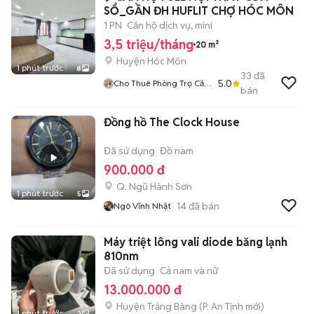
SỔ_GẦN ĐH HUFLIT CHỢ HÓC MÔN
1 PN
Căn hộ dịch vụ, mini
3,5 triệu/tháng
20 m²
Huyện Hóc Môn
1 phút trước
8
33
đã
5.0
Cho Thuê Phòng Trọ Căn
bán
Hộ
Đồng hồ The Clock House
Đã sử dụng
Đồ nam
900.000 đ
Q. Ngũ Hành Sơn
1 phút trước
5
14
đã bán
Ngô Vĩnh Nhật
Máy triệt lông vali diode băng lạnh
810nm
Đã sử dụng
Cả nam và nữ
13.000.000 đ
Huyện Trảng Bàng
(
P. An Tịnh
mới)
1 phút trước
3