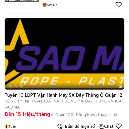
Nhi Nhi
Tin nổi bật
1
Tuyển 10 LĐPT Vận Hành Máy SX Dây Thừng Ở Quận 12
CÔNG TY TNHH SẢN XUẤT VÀ THƯƠNG MẠI DÂY THỪNG - NHỰA
SAO MAI
Đến 15 triệu/tháng
Quận 12
(
P. Đông Hưng Thuận
mới)
T
Bấm để hiện số
Chat
Tuấn