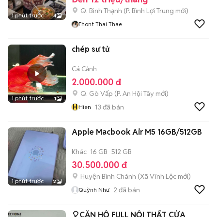
Q. Bình Thạnh
(
P. Bình Lợi Trung
mới)
1 phút trước
4
Fhont Thai Thae
chép sư tử
Cá Cảnh
2.000.000 đ
Q. Gò Vấp
(
P. An Hội Tây
mới)
1 phút trước
1
H
13
đã bán
Hien
Apple Macbook Air M5 16GB/512GB
Khác
16 GB
512 GB
30.500.000 đ
Huyện Bình Chánh
(
Xã Vĩnh Lộc
mới)
1 phút trước
2
2
đã bán
Quỳnh Như
🎈CĂN HỘ FULL NỘI THẤT CỬA