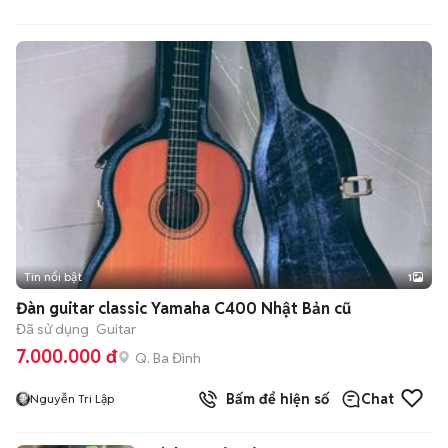
Tin nổi bật
1
Đàn guitar classic Yamaha C400 Nhật Bản cũ
Đã sử dụng
Guitar
7.000.000 đ
Q. Ba Đình
Bấm để hiện số
Chat
Nguyễn Tri Lập