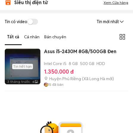
Siêu thị điện tử
Xem Cửa hàng
Tin có video
Tin mới nhất
Tất cả
Cá nhân
Bán chuyên
Asus i5-2430M 8GB/500GB Đen
Intel Core i5
8 GB
500 GB
HDD
Tin hết hạn
1.350.000 đ
Huyện Phú Riềng
(
Xã Long Hà
mới)
3 tháng trước
6
15
đã bán