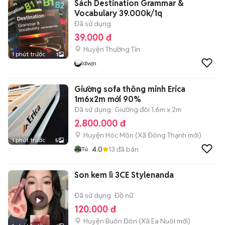
Sách Destination Grammar &
Vocabulary 39.000k/1q
Đã sử dụng
39.000 đ
Huyện Thường Tín
1 phút trước
1
Idwjn
Giường sofa thông minh Erica
1m6x2m mới 90%
Đã sử dụng
Giường đôi 1.6m x 2m
2.800.000 đ
Huyện Hóc Môn
(
Xã Đông Thạnh
mới)
1 phút trước
5
4.0
13
đã bán
Tú
Son kem lì 3CE Stylenanda
Đã sử dụng
Đồ nữ
120.000 đ
Huyện Buôn Đôn
(
Xã Ea Nuôl
mới)