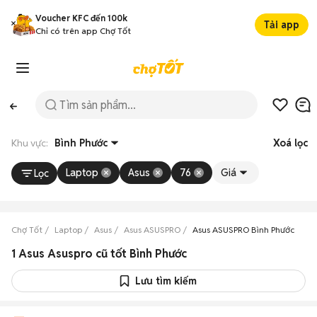
Voucher KFC đến 100k
Tải app
Chỉ có trên app Chợ Tốt
Khu vực:
Bình Phước
Xoá lọc
Laptop
Asus
76
Giá
Lọc
Chợ Tốt
Laptop
Asus
Asus ASUSPRO
Asus ASUSPRO Bình Phước
1 Asus Asuspro cũ tốt Bình Phước
Lưu tìm kiếm