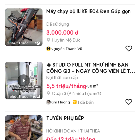
Máy chạy bộ ILIKE IE04 Đen Gấp gọn
Đã sử dụng
3.000.000 đ
Huyện Mộ Đức
1 phút trước
1
N
Nguyễn Thanh Vũ
🔥 STUDIO FULL NT NHƯ HÌNH BAN
CÔNG Q3 – NGAY CÔNG VIÊN LÊ THỊ
RIÊNG 🔥
Nội thất cao cấp
5,5 triệu/tháng
30 m²
Quận 3
(
P. Nhiêu Lộc
mới)
1 phút trước
10
1
đã bán
Kim Huong
TUYỂN PHỤ BẾP
HỘ KINH DOANH THAI THEA
Đến 12 triệu/tháng