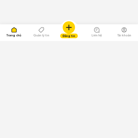
Trang chủ
Quản lý tin
Liên hệ
Tài khoản
Đăng tin
109.000 Bình chọn
Tải ứng dụng Chợ Tốt
Về Chợ Tốt
Quy chế sàn
Chính sách bảo mật
Giải quyết tranh chấp
CÔNG TY TNHH CHỢ TỐT - Người đại diện theo pháp luật:
Nguyễn Trọng Tấn; GPDKKD: 0312120782 do Sở KH & ĐT TP.HCM cấp ngày
11/01/2013;
GPMXH: 185/GP-BTTTT do Bộ Thông tin và Truyền thông
cấp ngày 09/07/2024 - Chịu trách nhiệm