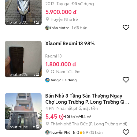
2012
Tay ga
Đã sử dụng
5.900.000 đ
Huyện Nhà Bè
1 phút trước
7
1
đã bán
Thảo Motor
Xiaomi Redmi 13 98%
Redmi 13
1.800.000 đ
Q. Nam Từ Liêm
1 phút trước
2
Dang2 Haidang
Bán Nhà 3 Tầng Sân Thượng Ngay
Chợ Long Trường P. Long Trường Q9
TpHCM
4 PN
Nhà mặt phố, mặt tiền
5,45 tỷ
101 tr/m²
54 m²
Thành phố Thủ Đức
(
P. Long Trường
mới)
1 phút trước
11
5.0
59
đã bán
Nguyễn Phú