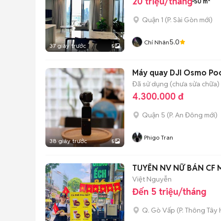
20 triệu/tháng
50 m²
Quận 1
(
P. Sài Gòn
mới)
5.0
Chí Nhân
37 giây trước
5
Máy quay DJI Osmo Poc
Đã sử dụng (chưa sửa chữa)
4.300.000 đ
Quận 5
(
P. An Đông
mới)
Phigo Tran
38 giây trước
5
TUYỂN NV NỮ BÁN CF 
Việt Nguyễn
Đến 5 triệu/tháng
Q. Gò Vấp
(
P. Thông Tây 