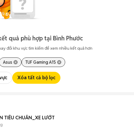
kết quả phù hợp tại Bình Phước
hay đổi khu vực tìm kiếm để xem nhiều kết quả hơn
Asus
TUF Gaming A15
 vực
Xóa tất cả bộ lọc
ẢN TIÊU CHUẨN_XE LƯỚT
ng