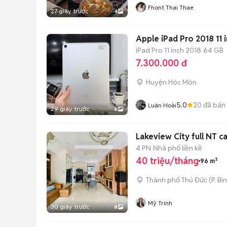
Fhont Thai Thae
27 giây trước
4
Apple iPad Pro 2018 11 
iPad Pro 11 inch 2018
64 GB
7.300.000 đ
Huyện Hóc Môn
5.0
20
đã bán
Luân Hoài
29 giây trước
6
Lakeview City full NT c
4 PN
Nhà phố liền kề
40 triệu/tháng
96 m²
Thành phố Thủ Đức
(
P. Bì
Mỹ Trinh
30 giây trước
8