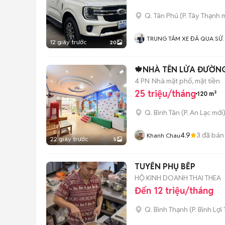
Q. Tân Phú
(
P. Tây Thạnh
m
TRUNG TÂM XE ĐÃ QUA SỬ
12 giây trước
20
DỤNG
🍁NHÀ TÊN LỬA ĐƯỜNG 
4 PN
Nhà mặt phố, mặt tiền
25 triệu/tháng
120 m²
Q. Bình Tân
(
P. An Lạc
mới
4.9
3
đã bán
Khanh Chau
22 giây trước
5
TUYỂN PHỤ BẾP
HỘ KINH DOANH THAI THEA
Đến 12 triệu/tháng
Q. Bình Thạnh
(
P. Bình Lợi