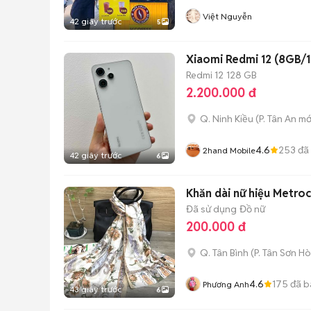
Việt Nguyễn
42 giây trước
5
Xiaomi Redmi 12 (8GB/
Redmi 12
128 GB
2.200.000 đ
Q. Ninh Kiều
(
P. Tân An
mớ
4.6
253
đã
2hand Mobile
42 giây trước
6
Khăn dài nữ hiệu Metroc
Đã sử dụng
Đồ nữ
200.000 đ
Q. Tân Bình
(
P. Tân Sơn Ho
4.6
175
đã b
Phương Anh
43 giây trước
6