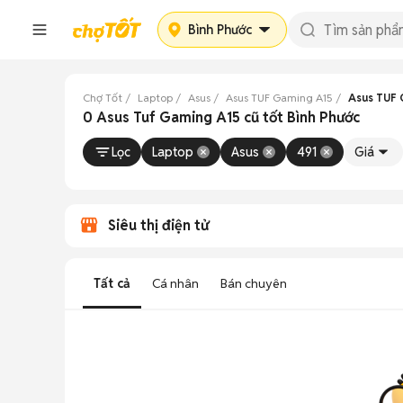
Bình Phước
Chợ Tốt
Laptop
Asus
Asus TUF Gaming A15
Asus TUF 
0 Asus Tuf Gaming A15 cũ tốt Bình Phước
Lọc
Laptop
Asus
491
Giá
Siêu thị điện tử
Tất cả
Cá nhân
Bán chuyên