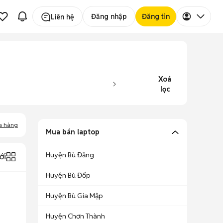
Đăng nhập
Đăng tin
Liên hệ
Xoá
lọc
a hàng
Mua bán laptop
Huyện Bù Đăng
ới
Huyện Bù Đốp
Huyện Bù Gia Mập
Huyện Chơn Thành