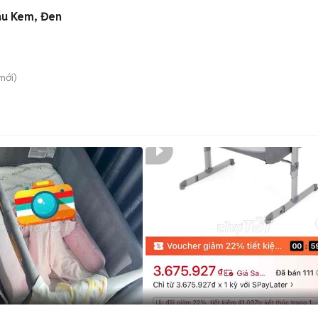
àu Kem, Đen
mới)