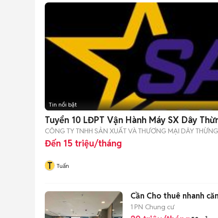
Tin nổi bật
Tuyển 10 LĐPT Vận Hành Máy SX Dây Thừ
CÔNG TY TNHH SẢN XUẤT VÀ THƯƠNG MẠI DÂY THỪNG 
Đến 15 triệu/tháng
T
Tuấn
Cần Cho thuê nhanh căn 
1 PN
Chung cư