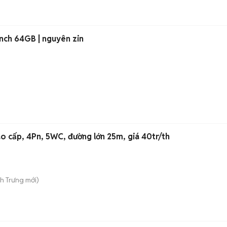
inch 64GB | nguyên zin
ao cấp, 4Pn, 5WC, đường lớn 25m, giá 40tr/th
nh Trưng
mới)