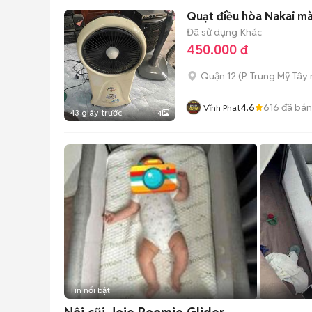
Quạt điều hòa Nakai m
Đã sử dụng
Khác
450.000 đ
Quận 12
(
P. Trung Mỹ Tây
4.6
616
đã bán
Vĩnh Phat
43 giây trước
4
Tin nổi bật