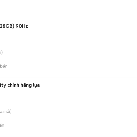
128GB) 90Hz
i)
 bán
ity chính hãng lụa
̀a
mới)
án