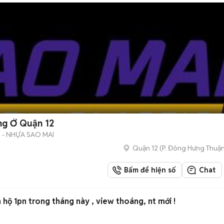
ng Ở Quận 12
- NHỰA SAO MAI
Quận 12
(
P. Đông Hưng Thuậ
Bấm để hiện số
Chat
hộ 1pn trong tháng này , view thoáng, nt mới !