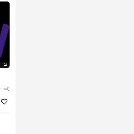
1
n
mới)