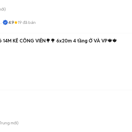
ới)
4.9
19
đã bán
14M KẾ CÔNG VIÊN🌳🌳 6x20m 4 tầng Ở VÀ VP🍁🍁
)
 Trung
mới)