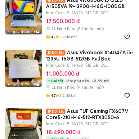
Asus Vivobook 15 OLED
A1505VA i9-13900H-16G-1000GB
Intel Core i9
16 GB
512 GB
SSD
17.500.000 đ
Q. Ninh Kiều
(
P. Tân An
mới)
4 ngày trước
6
4.7
212
đã bán
Asus Vivobook X1404ZA i5-
1235U-16GB-512GB-Full Box
Intel Core i5
16 GB
512 GB
SSD
11.000.000 đ
Giá tốt
Kèm phụ kiện
Có đổi trả
4 ngày trước
6
Q. Ninh Kiều
(
P. Tân An
mới)
4.7
212
đã bán
Asus TUF Gaming FX607V
Core5-210H-16-512-RTX3050-6
Intel Core i5
16 GB
512 GB
SSD
18.490.000 đ