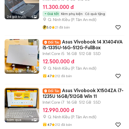
11.300.000 đ
Giá tốt
Kèm phụ kiện
Có quà tặng
24 giờ trước
5
Q. Ninh Kiều
(
P. Tân An
mới)
P
5.0
21
đã bán
Asus Vivobook 14 X1404VA
i5-1335U-16G-512G-FullBox
Intel Core i5
16 GB
512 GB
SSD
12.500.000 đ
Q. Ninh Kiều
(
P. Tân An
mới)
hôm qua
6
4.7
212
đã bán
Asus Vivobook X1504ZA i7-
1235U 16GB/512GB Win 11
Intel Core i7
16 GB
512 GB
SSD
12.990.000 đ
Q. Ninh Kiều
(
P. Tân An
mới)
hôm qua
6
4.7
212
đã bán