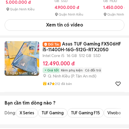
GB SSD
GB HDD
5.000.000 đ
4.900.000 đ
1.450.000 đ
Quận Ninh Kiều
Quận Ninh Kiều
Quận Ninh Ki
Xem tin có video
Asus TUF Gaming FX506HF
i5-11400H-16G-512G-RTX2050
Intel Core i5
16 GB
512 GB
SSD
12.490.000 đ
Giá tốt
Kèm phụ kiện
Có đổi trả
2 ngày trước
6
Q. Ninh Kiều
(
P. Tân An
mới)
4.7
212
đã bán
Bạn cần tìm
dòng
nào ?
Dòng:
X Series
TUF Gaming
TUF Gaming F15
Vivobook 1