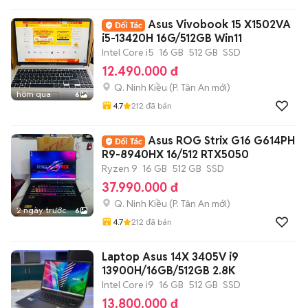
Asus Vivobook 15 X1502VA
i5-13420H 16G/512GB Win11
Intel Core i5
16 GB
512 GB
SSD
12.490.000 đ
Q. Ninh Kiều
(
P. Tân An
mới)
hôm qua
6
4.7
212
đã bán
Asus ROG Strix G16 G614PH
R9-8940HX 16/512 RTX5050
Ryzen 9
16 GB
512 GB
SSD
37.990.000 đ
Q. Ninh Kiều
(
P. Tân An
mới)
2 ngày trước
6
4.7
212
đã bán
Laptop Asus 14X 3405V i9
13900H/16GB/512GB 2.8K
Intel Core i9
16 GB
512 GB
SSD
13.800.000 đ