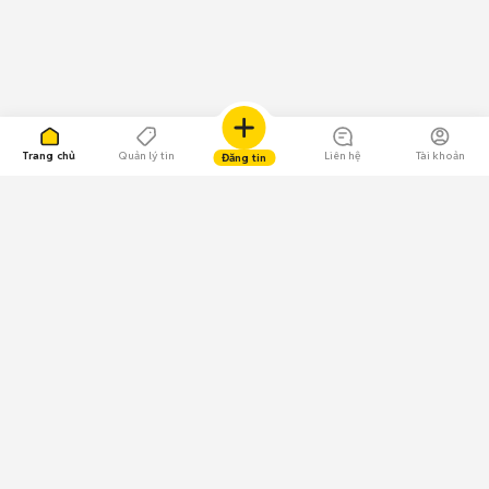
Trang chủ
Quản lý tin
Liên hệ
Tài khoản
Đăng tin
109.000 Bình chọn
Tải ứng dụng Chợ Tốt
Về Chợ Tốt
Quy chế sàn
Chính sách bảo mật
Giải quyết tranh chấp
CÔNG TY TNHH CHỢ TỐT - Người đại diện theo pháp luật: