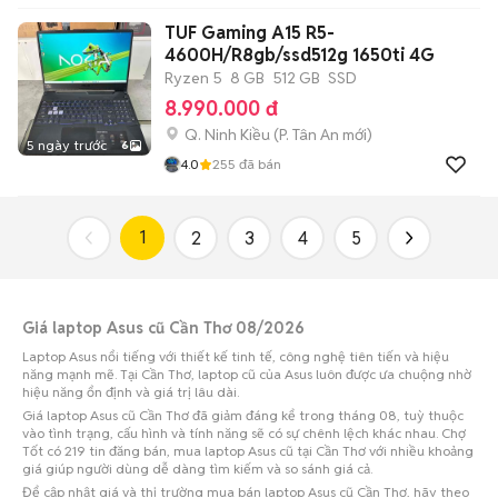
TUF Gaming A15 R5-
4600H/R8gb/ssd512g 1650ti 4G
Ryzen 5
8 GB
512 GB
SSD
8.990.000 đ
Q. Ninh Kiều
(
P. Tân An
mới)
5 ngày trước
6
4.0
255
đã bán
1
2
3
4
5
Giá laptop Asus cũ Cần Thơ 08/2026
Laptop Asus nổi tiếng với thiết kế tinh tế, công nghệ tiên tiến và hiệu
năng mạnh mẽ. Tại Cần Thơ, laptop cũ của Asus luôn được ưa chuộng nhờ
hiệu năng ổn định và giá trị lâu dài.
Giá laptop Asus cũ Cần Thơ đã giảm đáng kể trong tháng 08, tuỳ thuộc
vào tình trạng, cấu hình và tính năng sẽ có sự chênh lệch khác nhau. Chợ
Tốt có 219 tin đăng bán, mua laptop Asus cũ tại Cần Thơ với nhiều khoảng
giá giúp người dùng dễ dàng tìm kiếm và so sánh giá cả.
Để cập nhật giá và thị trường mua bán laptop Asus cũ Cần Thơ, hãy theo