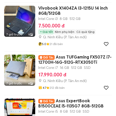
Vivobook X1404ZA I3-1215U 14 inch
8GB/512GB
Intel Core i3
8 GB
512 GB
7.500.000 đ
Giá tốt
Kèm phụ kiện
Có quà tặng
7 giờ trước
5
Q. Ninh Kiều
(
P. Tân An
mới)
P
5.0
21
đã bán
Asus TUFGaming FX507Z i7-
12700H-16G-512G-RTX3050Ti
Intel Core i7
16 GB
512 GB
SSD
17.990.000 đ
Q. Ninh Kiều
(
P. Tân An
mới)
7 giờ trước
6
4.7
212
đã bán
Asus ExpertBook
B1500CEAE i5-1135G7 8GB-512GB
Intel Core i5
8 GB
512 GB
SSD