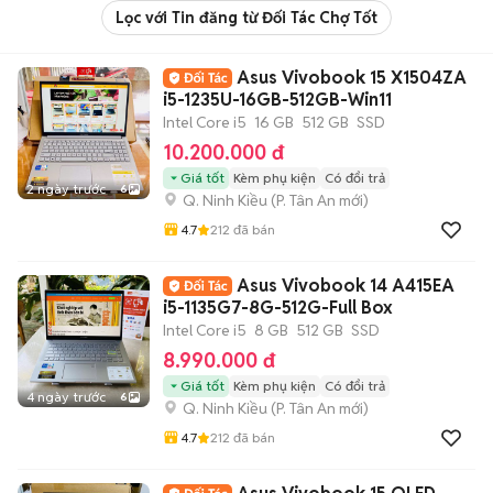
Lọc với Tin đăng từ Đối Tác Chợ Tốt
Asus Vivobook 15 X1504ZA
i5-1235U-16GB-512GB-Win11
Intel Core i5
16 GB
512 GB
SSD
10.200.000 đ
Giá tốt
Kèm phụ kiện
Có đổi trả
2 ngày trước
6
Q. Ninh Kiều
(
P. Tân An
mới)
4.7
212
đã bán
Asus Vivobook 14 A415EA
i5-1135G7-8G-512G-Full Box
Intel Core i5
8 GB
512 GB
SSD
8.990.000 đ
Giá tốt
Kèm phụ kiện
Có đổi trả
4 ngày trước
6
Q. Ninh Kiều
(
P. Tân An
mới)
4.7
212
đã bán