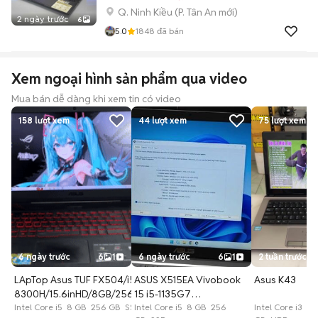
Q. Ninh Kiều
(
P. Tân An
mới)
2 ngày trước
6
5.0
1848
đã bán
Xem ngoại hình sản phẩm qua video
Mua bán dễ dàng khi xem tin có video
158
lượt xem
44
lượt xem
75
lượt xem
6 ngày trước
6
1
6 ngày trước
6
1
2 tuần trước
LApTop Asus TUF FX504/i5-
ASUS X515EA Vivobook
Asus K43
8300H/15.6inHD/8GB/256GB
15 i5-1135G7
Intel Core i5 8 GB 256 GB SSD
8GB/256GB
Intel Core i5 8 GB 256
Intel Core i3 4