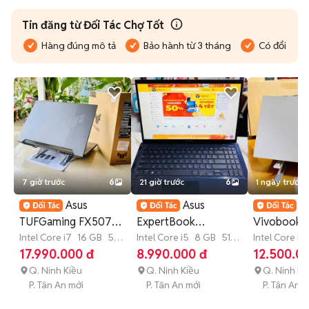
Tin đăng từ Đối Tác Chợ Tốt
Hàng đúng mô tả
Bảo hành từ 3 tháng
Có đổi trả
7 giờ trước
6
21 giờ trước
6
1 ngày trước
Asus
Asus
A
TUFGaming FX507Z
ExpertBook
Vivobook 
i7-12700H-16G-
Intel Core i7
16 GB
512
B1500CEAE i5-
Intel Core i5
8 GB
512
X1404VA i
Intel Core i5
GB
SSD
GB
SSD
GB
SSD
17.990.000 đ
8.990.000 đ
12.500.0
512G-RTX3050Ti
1135G7 8GB-512GB
16G-512G-F
Q. Ninh Kiều
Q. Ninh Kiều
Q. Ninh Ki
P. Tân An mới
P. Tân An mới
P. Tân An m