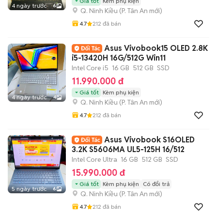
Giá tốt
Kèm phụ kiện
4 ngày trước
6
Q. Ninh Kiều
(
P. Tân An
mới)
4.7
212
đã bán
Asus Vivobook15 OLED 2.8K
i5-13420H 16G/512G Win11
Intel Core i5
16 GB
512 GB
SSD
11.990.000 đ
Giá tốt
Kèm phụ kiện
4 ngày trước
4
Q. Ninh Kiều
(
P. Tân An
mới)
4.7
212
đã bán
Asus Vivobook S16OLED
3.2K S5606MA UL5-125H 16/512
Intel Core Ultra
16 GB
512 GB
SSD
15.990.000 đ
Giá tốt
Kèm phụ kiện
Có đổi trả
5 ngày trước
6
Q. Ninh Kiều
(
P. Tân An
mới)
4.7
212
đã bán