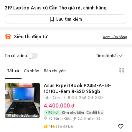
219 Laptop Asus cũ Cần Thơ giá rẻ, chính hãng
Lưu tìm kiếm
Siêu thị điện tử
Xem Cửa hàng
Tin có video
Tin mới nhất
Tất cả
Cá nhân
Bán chuyên
Asus ExpertBook P2451FA- I3-
10110U-Ram 8-SSD 256gb
Intel Core i3
8 GB
256 GB
SSD
4.400.000 đ
Rẻ hơn
Kèm phụ kiện
Có đổi trả
35 phút trước
5
Q. Ninh Kiều
(
P. Cái Khế
mới)
4.1
396
đã bán