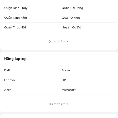
Laptop Asus giá 20 - 25 triệu Cần Thơ
: 9 sản phẩm
Quận Bình Thuỷ
Quận Cái Răng
Lưu ý:
Mức giá dựa trên các tin đăng tại Chợ Tốt, chỉ mang tính chất tham
khảo. Giá laptop Asus cũ Cần Thơ sẽ phụ thuộc vào tình trạng, phiên bản và
Quận Ninh Kiều
Quận Ô Môn
các thoả thuận khi mua bán.
Chợ Tốt - Nơi mua bán laptop Asus cũ Cần Thơ giá tốt nhất!
Quận Thốt Nốt
Huyện Cờ Đỏ
Xem thêm
Hãng laptop
Dell
Apple
Lenovo
HP
Acer
Microsoft
Xem thêm