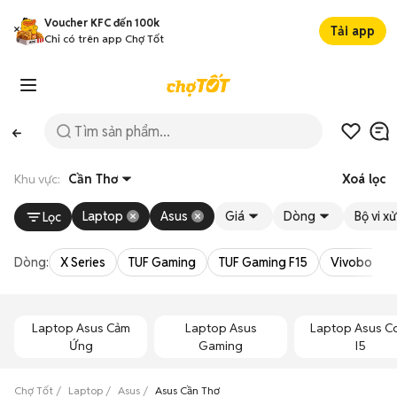
Voucher KFC đến 100k
Tải app
Chỉ có trên app Chợ Tốt
Khu vực:
Cần Thơ
Xoá lọc
Laptop
Asus
Giá
Dòng
Bộ vi xử
Lọc
Dòng:
X Series
TUF Gaming
TUF Gaming F15
Vivobook 1
Laptop Asus Cảm
Laptop Asus
Laptop Asus C
Ứng
Gaming
I5
Chợ Tốt
Laptop
Asus
Asus Cần Thơ