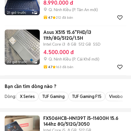
8.990.000 đ
Q. Ninh Kiều
(
P. Tân An
mới)
21 giờ trước
6
4.7
212
đã bán
Asus X515 15.6”FHD/i3
11th/8G/512G/1.5H
Intel Core i3
8 GB
512 GB
SSD
4.500.000 đ
Q. Ninh Kiều
(
P. Cái Khế
mới)
22 giờ trước
3
4.7
163
đã bán
Bạn cần tìm
dòng
nào ?
Dòng:
X Series
TUF Gaming
TUF Gaming F15
Vivobook 1
FX506HCB-HN139T i5-11400H 15.6
144hz 8G/512G/3050
Intel Core i5
8 GB
512 GB