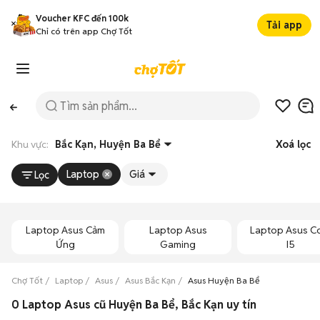
Voucher KFC đến 100k
Tải app
Chỉ có trên app Chợ Tốt
Khu vực:
Bắc Kạn, Huyện Ba Bể
Xoá lọc
Laptop
Giá
Lọc
Laptop Asus Cảm
Laptop Asus
Laptop Asus C
Ứng
Gaming
I5
Chợ Tốt
Laptop
Asus
Asus Bắc Kạn
Asus Huyện Ba Bể
0 Laptop Asus cũ Huyện Ba Bể, Bắc Kạn uy tín