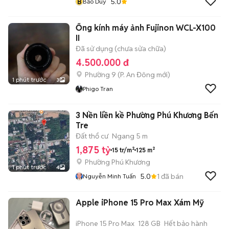
B
5.0
Bảo Duy
Ống kính máy ảnh Fujinon WCL-X100
II
Đã sử dụng (chưa sửa chữa)
4.500.000 đ
Phường 9
(
P. An Đông
mới)
1 phút trước
3
Phigo Tran
3 Nền liền kề Phường Phú Khương Bến
Tre
Đất thổ cư
Ngang 5 m
1,875 tỷ
15 tr/m²
125 m²
Phường Phú Khương
1 phút trước
4
5.0
1
đã bán
Nguyễn Minh Tuấn
Apple iPhone 15 Pro Max Xám Mỹ
iPhone 15 Pro Max
128 GB
Hết bảo hành