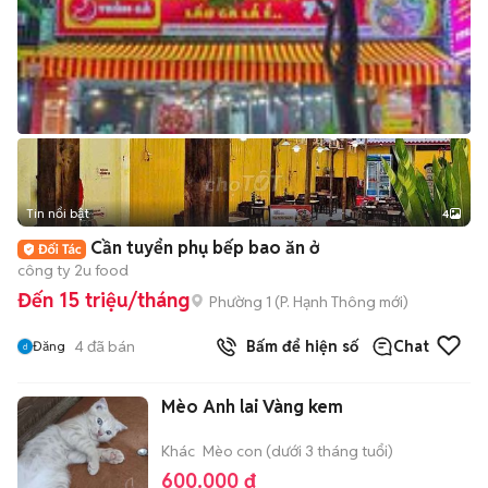
Tin nổi bật
4
Cần tuyển phụ bếp bao ăn ở
công ty 2u food
Đến 15 triệu/tháng
Phường 1
(
P. Hạnh Thông
mới)
4
đã bán
Bấm để hiện số
Chat
Đăng
Mèo Anh lai Vàng kem
Khác
Mèo con (dưới 3 tháng tuổi)
600.000 đ