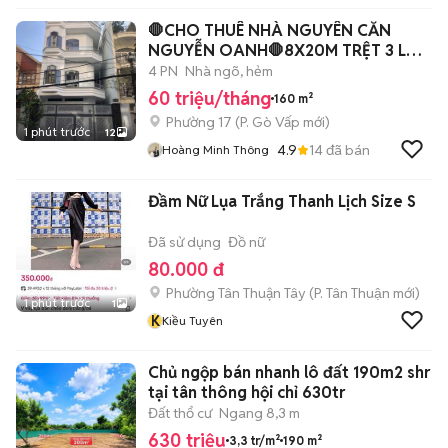
🛑CHO THUÊ NHÀ NGUYÊN CĂN
NGUYỄN OANH🛑8X20M TRỆT 3 LẦU
ST - 10PN 12WC
4 PN
Nhà ngõ, hẻm
60 triệu/tháng
160 m²
Phường 17
(
P. Gò Vấp
mới)
1 phút trước
12
4.9
14
đã bán
Hoàng Minh Thông
Đầm Nữ Lụa Trắng Thanh Lịch Size S
Đã sử dụng
Đồ nữ
80.000 đ
Phường Tân Thuận Tây
(
P. Tân Thuận
mới)
1 phút trước
1
K
Kiều Tuyên
Chủ ngộp bán nhanh lô đất 190m2 shr
tại tân thông hội chỉ 630tr
Đất thổ cư
Ngang 8,3 m
630 triệu
3,3 tr/m²
190 m²