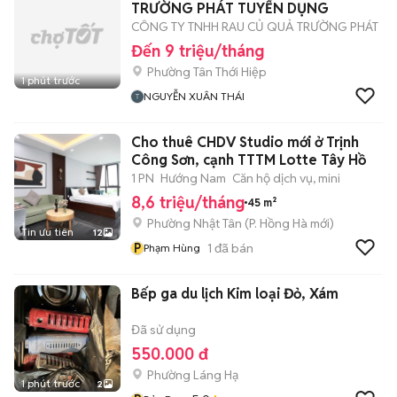
TRƯỜNG PHÁT TUYỂN DỤNG
CÔNG TY TNHH RAU CỦ QUẢ TRƯỜNG PHÁT
Đến 9 triệu/tháng
Phường Tân Thới Hiệp
1 phút trước
NGUYỄN XUÂN THÁI
Cho thuê CHDV Studio mới ở Trịnh
Công Sơn, cạnh TTTM Lotte Tây Hồ
1 PN
Hướng Nam
Căn hộ dịch vụ, mini
8,6 triệu/tháng
45 m²
Phường Nhật Tân
(
P. Hồng Hà
mới)
Tin ưu tiên
12
P
1
đã bán
Phạm Hùng
Bếp ga du lịch Kim loại Đỏ, Xám
Đã sử dụng
550.000 đ
Phường Láng Hạ
1 phút trước
2