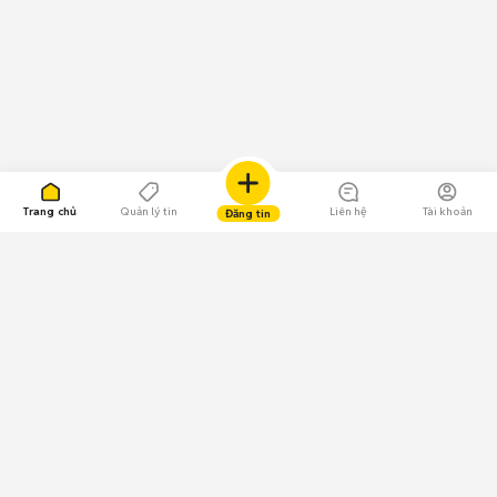
Trang chủ
Quản lý tin
Liên hệ
Tài khoản
Đăng tin
109.000 Bình chọn
Tải ứng dụng Chợ Tốt
Về Chợ Tốt
Quy chế sàn
Chính sách bảo mật
Giải quyết tranh chấp
CÔNG TY TNHH CHỢ TỐT - Người đại diện theo pháp luật: