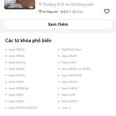
Phường 16
(
P. An Hội Đông
mới)
1 phút trước
4
5.0
5
đã bán
Vu Nguyên
Xem thêm
Các từ khóa phổ biến
Asus Gl553
Tp500Lb Asus
Asus P450L
Asus X540
Asus Gx502
Asus X453
Asus X452L
Asus X552L I5 4210U
Asus N56Vz
Asus Gl555Vd
Asus X454
Asus X552C
Asus X552Ldv
Asus X452C
Asus X555
Asus U31F
Asus U80V
Asus Ul80V
Asus X507Ua Ej500T
Scar 3