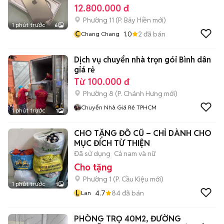
12.800.000 đ
Phường 11
(
P. Bảy Hiền
mới)
1 phút trước
6
C
1.0
2
đã bán
Chang Chang
Dịch vụ chuyển nhà trọn gói Bình dân
giá rẻ
Từ 100.000 đ
Phường 8
(
P. Chánh Hưng
mới)
Chuyển Nhà Giá Rẻ TPHCM
1 phút trước
1
CHO TẶNG ĐỒ CŨ – CHỈ DÀNH CHO
MỤC ĐÍCH TỪ THIỆN
Đã sử dụng
Cả nam và nữ
Cho tặng
Phường 1
(
P. Cầu Kiệu
mới)
1 phút trước
1
L
4.7
84
đã bán
Lan
PHÒNG TRỌ 40M2, ĐƯỜNG