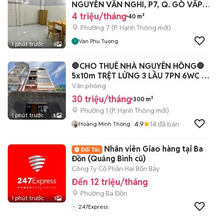
NGUYỄN VĂN NGHI, P7, Q. GÒ VẤP,
TP. HCM
4 triệu/tháng
40 m²
Phường 7
(
P. Hạnh Thông
mới)
Van Phu Tuong
1 phút trước
3
🛑CHO THUÊ NHÀ NGUYÊN HỒNG🛑
5x10m TRỆT LỬNG 3 LẦU 7PN 6WC -
NHÀ MỚI
Văn phòng
30 triệu/tháng
300 m²
Phường 1
(
P. Hạnh Thông
mới)
1 phút trước
5
4.9
14
đã bán
Hoàng Minh Thông
Nhân viên Giao hàng tại Ba
Đồn (Quảng Bình cũ)
Công Ty Cổ Phần Hai Bốn Bảy
Đến 12 triệu/tháng
Phường Ba Đồn
1 phút trước
1
247Express