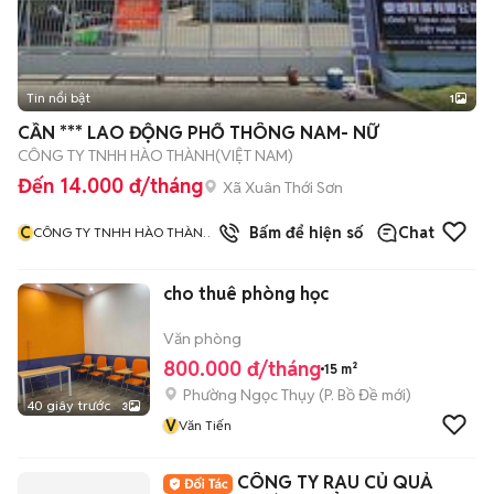
Tin nổi bật
1
CẦN *** LAO ĐỘNG PHỔ THÔNG NAM- NỮ
CÔNG TY TNHH HÀO THÀNH(VIỆT NAM)
Đến 14.000 đ/tháng
Xã Xuân Thới Sơn
C
Bấm để hiện số
Chat
CÔNG TY TNHH HÀO THÀNH
VIỆT NAM
cho thuê phòng học
Văn phòng
800.000 đ/tháng
15 m²
Phường Ngọc Thụy
(
P. Bồ Đề
mới)
40 giây trước
3
V
Văn Tiến
CÔNG TY RAU CỦ QUẢ