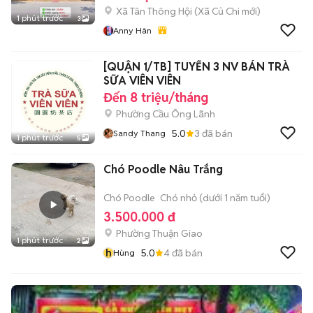
Xã Tân Thông Hội
(
Xã Củ Chi
mới)
1 phút trước
3
Anny Hân
[QUẬN 1/TB] TUYỂN 3 NV BÁN TRÀ
SỮA VIÊN VIÊN
Đến 8 triệu/tháng
Phường Cầu Ông Lãnh
5.0
3
đã bán
Sandy Thang
1 phút trước
5
Chó Poodle Nâu Trắng
Chó Poodle
Chó nhỏ (dưới 1 năm tuổi)
3.500.000 đ
Phường Thuận Giao
1 phút trước
2
h
5.0
4
đã bán
Hùng