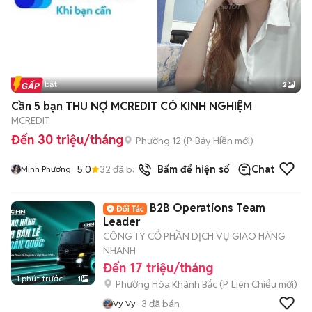
Tin nổi bật
2
Cần 5 bạn THU NỢ MCREDIT CÓ KINH NGHIỆM
MCREDIT
Đến 30 triệu/tháng
Phường 12
(
P. Bảy Hiền
mới)
5.0
32
đã bán
Bấm để hiện số
Chat
Minh Phương
B2B Operations Team
Leader
CÔNG TY CỔ PHẦN DỊCH VỤ GIAO HÀNG
NHANH
Đến 17 triệu/tháng
1 phút trước
1
Phường Hòa Khánh Bắc
(
P. Liên Chiểu
mới)
3
đã bán
Vy Vy