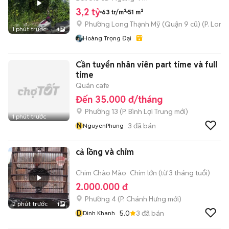
3,2 tỷ
63 tr/m²
51 m²
Phường Long Thạnh Mỹ (Quận 9 cũ)
(
P. Long
1 phút trước
4
Hoàng Trọng Đại
Cần tuyển nhân viên part time và full
time
Quán cafe
Đến 35.000 đ/tháng
Phường 13
(
P. Bình Lợi Trung
mới)
1 phút trước
N
3
đã bán
NguyenPhung
cả lồng và chim
Chim Chào Mào
Chim lớn (từ 3 tháng tuổi)
2.000.000 đ
Phường 4
(
P. Chánh Hưng
mới)
2 phút trước
1
D
5.0
3
đã bán
Dinh Khanh