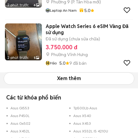
Phường 9
(
P. Tân Hòa
mới)
2 phút trước
6
5.0
Laptop An Nam
Apple Watch Series 6 eSIM Vàng Đã
sử dụng
Đã sử dụng (chưa sửa chữa)
3.750.000 đ
Phường Vĩnh Hưng
2 phút trước
5
H
5.0
9
đã bán
Hảo
Xem thêm
Các từ khóa phổ biến
Asus Gl553
Tp500Lb Asus
Asus P450L
Asus X540
Asus Gx502
Asus X453
Asus X452L
Asus X552L I5 4210U