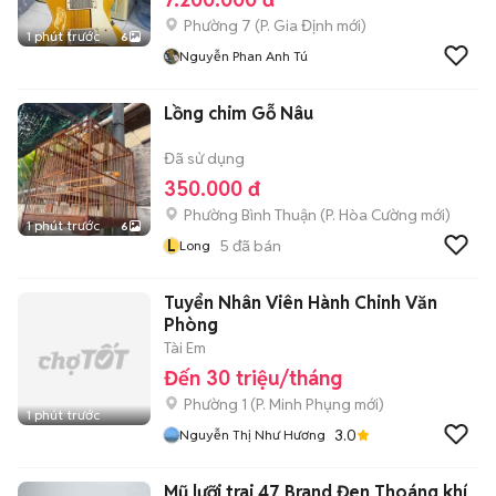
Phường 7
(
P. Gia Định
mới)
1 phút trước
6
Nguyễn Phan Anh Tú
Lồng chim Gỗ Nâu
Đã sử dụng
350.000 đ
Phường Bình Thuận
(
P. Hòa Cường
mới)
1 phút trước
6
L
5
đã bán
Long
Tuyển Nhân Viên Hành Chinh Văn
Phòng
Tài Em
Đến 30 triệu/tháng
Phường 1
(
P. Minh Phụng
mới)
1 phút trước
3.0
Nguyễn Thị Như Hương
Mũ lưỡi trai 47 Brand Đen Thoáng khí