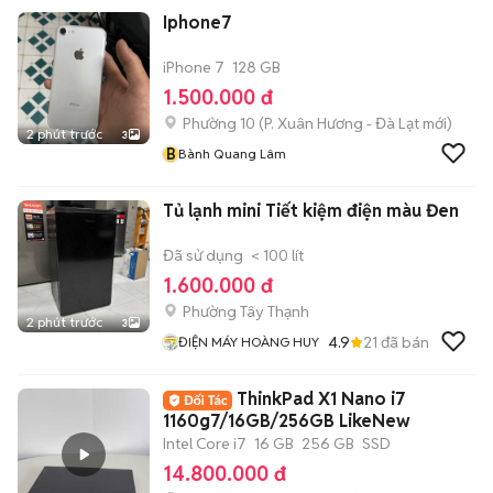
Iphone7
iPhone 7
128 GB
1.500.000 đ
Phường 10
(
P. Xuân Hương - Đà Lạt
mới)
2 phút trước
3
B
Bành Quang Lâm
Tủ lạnh mini Tiết kiệm điện màu Đen
Đã sử dụng
< 100 lít
1.600.000 đ
Phường Tây Thạnh
2 phút trước
3
4.9
21
đã bán
ĐIỆN MÁY HOÀNG HUY
ThinkPad X1 Nano i7
1160g7/16GB/256GB LikeNew
Intel Core i7
16 GB
256 GB
SSD
14.800.000 đ