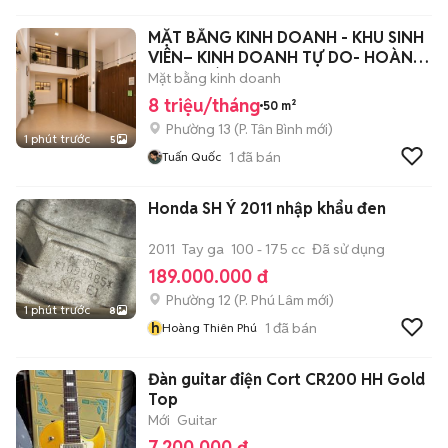
MẶT BẰNG KINH DOANH - KHU SINH
VIÊN– KINH DOANH TỰ DO- HOÀNG
HOA THÁM
Mặt bằng kinh doanh
8 triệu/tháng
50 m²
Phường 13
(
P. Tân Bình
mới)
1 phút trước
5
1
đã bán
Tuấn Quốc
Honda SH Ý 2011 nhập khẩu đen
2011
Tay ga
100 - 175 cc
Đã sử dụng
189.000.000 đ
Phường 12
(
P. Phú Lâm
mới)
1 phút trước
8
h
1
đã bán
Hoàng Thiên Phú
Đàn guitar điện Cort CR200 HH Gold
Top
Mới
Guitar
7.200.000 đ