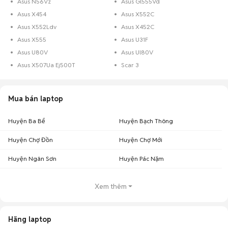
Asus N56Vz
Asus Gl555Vd
Asus X454
Asus X552C
Asus X552Ldv
Asus X452C
Asus X555
Asus U31F
Asus U80V
Asus Ul80V
Asus X507Ua Ej500T
Scar 3
Mua bán laptop
Huyện Ba Bể
Huyện Bạch Thông
Huyện Chợ Đồn
Huyện Chợ Mới
Huyện Ngân Sơn
Huyện Pác Nặm
Xem thêm
Hãng laptop