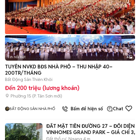
Tin nổi bật
6
+
2
TUYỂN NVKD BĐS NHÀ PHỐ – THU NHẬP 40–
200TR/THÁNG
Bất Động Sản Thiên Khôi
Đến 200 triệu (lương khoán)
Phường 15
(
P. Tân Sơn
mới)
Bấm để hiện số
Chat
BẤT ĐỘNG SẢN NHÀ PHỐ
ĐẤT MẶT TIỀN ĐƯỜNG 27 – ĐỐI DIỆN
VINHOMES GRAND PARK – GIÁ CHỈ 3,2
Đất thổ cư
Ngang 4 m