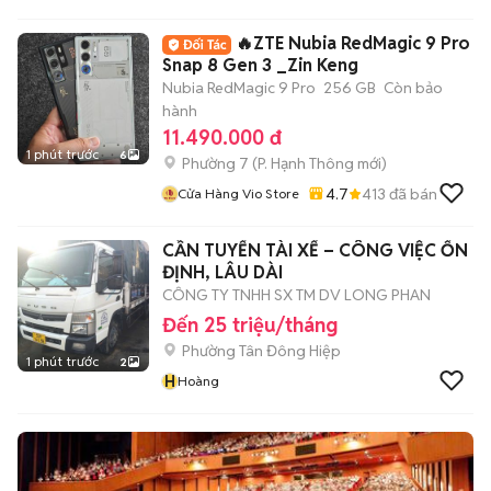
🔥ZTE Nubia RedMagic 9 Pro
Snap 8 Gen 3 _Zin Keng
Nubia RedMagic 9 Pro
256 GB
Còn bảo
hành
11.490.000 đ
1 phút trước
6
Phường 7
(
P. Hạnh Thông
mới)
4.7
413
đã bán
Cửa Hàng Vio Store
CẦN TUYỂN TÀI XẾ – CÔNG VIỆC ỔN
ĐỊNH, LÂU DÀI
CÔNG TY TNHH SX TM DV LONG PHAN
Đến 25 triệu/tháng
Phường Tân Đông Hiệp
1 phút trước
2
H
Hoàng