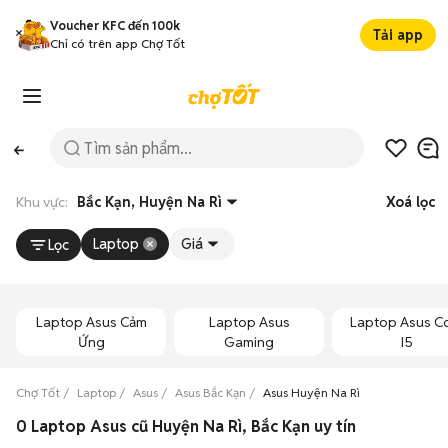
Voucher KFC đến 100k
Tải app
Chỉ có trên app Chợ Tốt
Khu vực:
Bắc Kạn, Huyện Na Rì
Xoá lọc
Laptop
Giá
Lọc
Laptop Asus Cảm
Laptop Asus
Laptop Asus C
Ứng
Gaming
I5
Chợ Tốt
Laptop
Asus
Asus Bắc Kạn
Asus Huyện Na Rì
0 Laptop Asus cũ Huyện Na Rì, Bắc Kạn uy tín