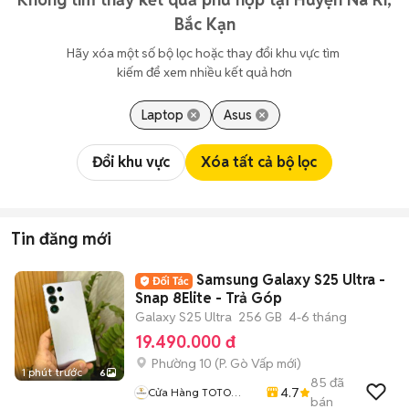
Bắc Kạn
Hãy xóa một số bộ lọc hoặc thay đổi khu vực tìm 
kiếm để xem nhiều kết quả hơn
Laptop
Asus
Đổi khu vực
Xóa tất cả bộ lọc
Tin đăng mới
Samsung Galaxy S25 Ultra -
Snap 8Elite - Trả Góp
Galaxy S25 Ultra
256 GB
4-6 tháng
19.490.000 đ
Phường 10
(
P. Gò Vấp
mới)
1 phút trước
6
85
đã
4.7
Cửa Hàng TOTO
bán
MOBILE