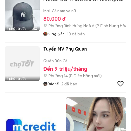
Mới
Cả nam và nữ
80.000 đ
Phường Bình Hưng Hoà A
(
P. Bình Hưng Hòa
m
1 phút trước
3
10
đã bán
Bi Nguyễn
Tuyển NV Phụ Quán
Quán Bún Cá
Đến 9 triệu/tháng
Phường 14
(
P. Diên Hồng
mới)
1 phút trước
2
đã bán
Đức Kế