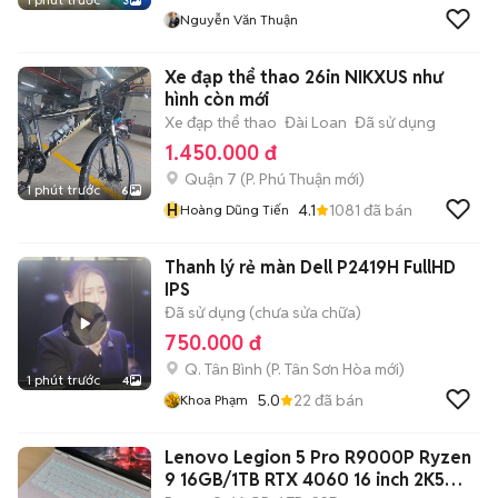
3
Nguyễn Văn Thuận
Xe đạp thể thao 26in NIKXUS như
hình còn mới
Xe đạp thể thao
Đài Loan
Đã sử dụng
1.450.000 đ
Quận 7
(
P. Phú Thuận
mới)
1 phút trước
6
H
4.1
1081
đã bán
Hoàng Dũng Tiến
Thanh lý rẻ màn Dell P2419H FullHD
IPS
Đã sử dụng (chưa sửa chữa)
750.000 đ
Q. Tân Bình
(
P. Tân Sơn Hòa
mới)
1 phút trước
4
5.0
22
đã bán
Khoa Phạm
Lenovo Legion 5 Pro R9000P Ryzen
9 16GB/1TB RTX 4060 16 inch 2K5