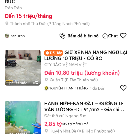
ĐỨC
Trân Trân
Đến 15 triệu/tháng
Thành phố Thủ Đức
(
P. Tăng Nhơn Phú
mới)
Bấm để hiện số
Chat
Trân Trân
GIỮ XE NHÀ HÀNG NGỦ LẠI
LƯƠNG 10 TRIỆU - CÓ BO
CTY BẢO VỆ NAM VIỆT
Đến 10,80 triệu (lương khoán)
Quận 7
(
P. Tân Thuận
mới)
1 phút trước
3
1
đã bán
NGUYỄN THANH HƯNG
HÀNG HIẾM-BÁN ĐẤT – ĐƯỜNG LÊ
VĂN LƯƠNG -DT 91,2m2 - Giá chỉ
2,85 tỷ
Đất thổ cư
Ngang 5 m
2,85 tỷ
32 tr/m²
90 m²
Huyện Nhà Bè
(
Xã Hiệp Phước
mới)
1 phút trước