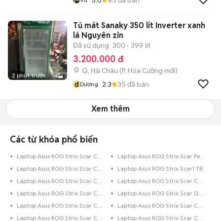
Tủ mát Sanaky 350 lít Inverter xanh
lá Nguyên zin
Đã sử dụng
300 - 399 lít
3.200.000 đ
Q. Hải Châu
(
P. Hòa Cường
mới)
2 phút trước
4
d
2.3
35
đã bán
Dương
Xem thêm
Các từ khóa phổ biến
Laptop Asus ROG Strix Scar Core i5 320 GB
Laptop Asus ROG Strix Scar Pentium 1 TB
Laptop Asus ROG Strix Scar Core i3 500 GB
Laptop Asus ROG Strix Scar1 TB
Laptop Asus ROG Strix Scar Core i5 250 GB
Laptop Asus ROG Strix Scar Core i7 512 GB
Laptop Asus ROG Strix Scar Core i9 Trên 1 TB
Laptop Asus ROG Strix Scar Quark 1 TB
Laptop Asus ROG Strix Scar Core i3 1 TB
Laptop Asus ROG Strix Scar Core i7 250 GB
Laptop Asus ROG Strix Scar Core i7
Laptop Asus ROG Strix Scar Core i7 500 GB