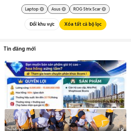
Laptop
Asus
ROG Strix Scar
Đổi khu vực
Xóa tất cả bộ lọc
Tin đăng mới
Tin nổi bật
5