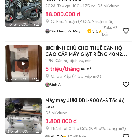
2023
Tay ga
100 - 175 cc
Đã sử dụng
88.000.000 đ
Q. Phú Nhuận
(
P. Đức Nhuận
mới)
1 phút trước
9
1544
đã
5.0
Cửa Hàng Xe Máy
bán
Ngô Hà
🔴CHÍNH CHỦ CHO THUÊ CĂN HỘ
CAO CẤP MÁY GIẶT RIÊNG 40M2
FULL NT GÒ VẤP🔴
1 PN
Căn hộ dịch vụ, mini
5 triệu/tháng
40 m²
Q. Gò Vấp
(
P. Gò Vấp
mới)
1 phút trước
12
Bình An
Máy may JUKI DDL-900A-S Tốc độ
cao
Đã sử dụng
3.800.000 đ
Thành phố Thủ Đức
(
P. Phước Long
mới)
2 phút trước
1
5.0
45
đã bán
Vũ