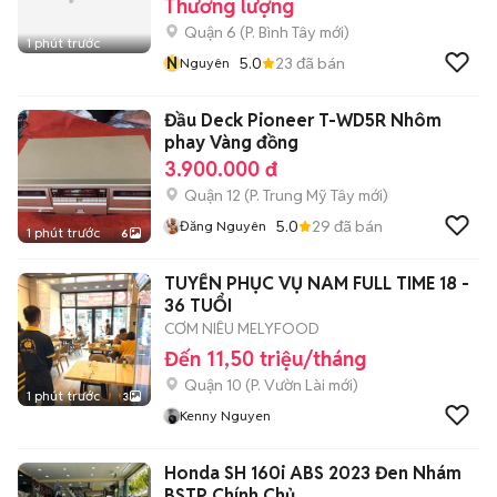
Thương lượng
Quận 6
(
P. Bình Tây
mới)
1 phút trước
N
5.0
23
đã bán
Nguyên
Đầu Deck Pioneer T-WD5R Nhôm
phay Vàng đồng
3.900.000 đ
Quận 12
(
P. Trung Mỹ Tây
mới)
5.0
29
đã bán
Đăng Nguyên
1 phút trước
6
TUYỂN PHỤC VỤ NAM FULL TIME 18 -
36 TUỔI
CƠM NIÊU MELYFOOD
Đến 11,50 triệu/tháng
Quận 10
(
P. Vườn Lài
mới)
1 phút trước
3
Kenny Nguyen
Honda SH 160i ABS 2023 Đen Nhám
BSTP Chính Chủ