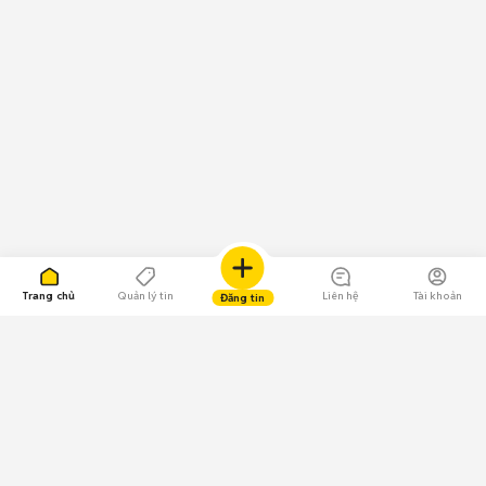
Trang chủ
Quản lý tin
Liên hệ
Tài khoản
Đăng tin
109.000 Bình chọn
Tải ứng dụng Chợ Tốt