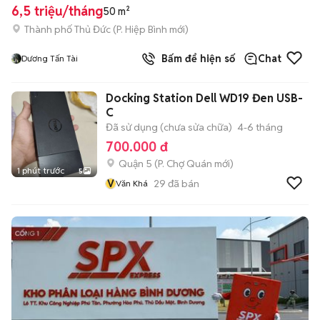
6,5 triệu/tháng
50 m²
Thành phố Thủ Đức
(
P. Hiệp Bình
mới)
Bấm để hiện số
Chat
Dương Tấn Tài
Docking Station Dell WD19 Đen USB-
C
Đã sử dụng (chưa sửa chữa)
4-6 tháng
700.000 đ
Quận 5
(
P. Chợ Quán
mới)
1 phút trước
5
V
29
đã bán
Văn Khá