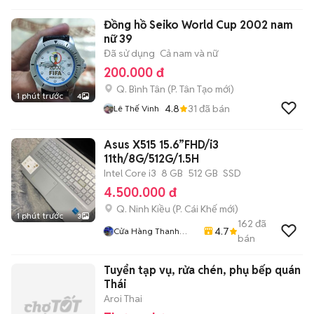
Đồng hồ Seiko World Cup 2002 nam
nữ 39
Đã sử dụng
Cả nam và nữ
200.000 đ
Q. Bình Tân
(
P. Tân Tạo
mới)
1 phút trước
4
4.8
31
đã bán
Lê Thế Vinh
Asus X515 15.6”FHD/i3
11th/8G/512G/1.5H
Intel Core i3
8 GB
512 GB
SSD
4.500.000 đ
Q. Ninh Kiều
(
P. Cái Khế
mới)
1 phút trước
3
162
đã
4.7
Cửa Hàng Thanh
bán
Phương
Tuyển tạp vụ, rửa chén, phụ bếp quán
Thái
Aroi Thai