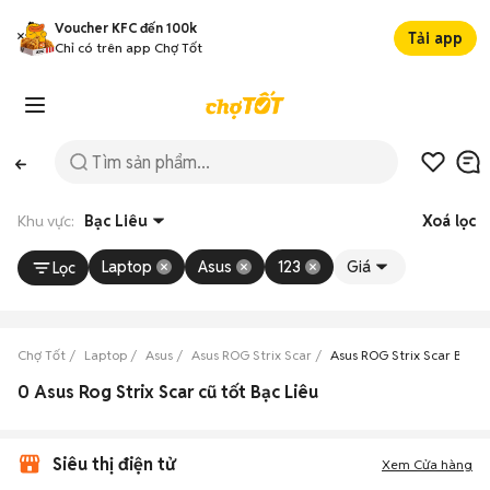
Voucher KFC đến 100k
Tải app
Chỉ có trên app Chợ Tốt
Khu vực:
Bạc Liêu
Xoá lọc
Laptop
Asus
123
Giá
Lọc
Chợ Tốt
Laptop
Asus
Asus ROG Strix Scar
Asus ROG Strix Scar Bạc L
0 Asus Rog Strix Scar cũ tốt Bạc Liêu
Siêu thị điện tử
Xem Cửa hàng