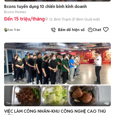
Bcons tuyển dụng 10 chiến binh kinh doanh
Bcons Homes
Đến 15 triệu/tháng
Q. Bình Thạnh
(
P. Bình Quới
mới)
Bấm để hiện số
Chat
Son Trân
Tin nổi bật
4
VIỆC LÀM CÔNG NHÂN-KHU CÔNG NGHỆ CAO THỦ