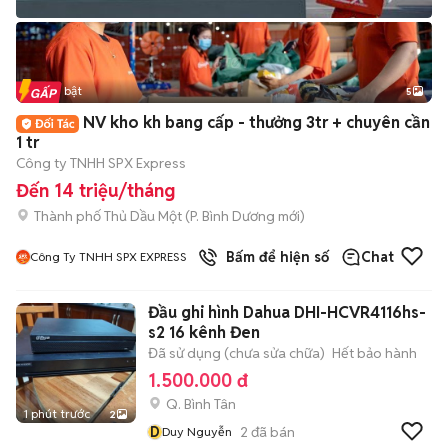
Tin nổi bật
5
NV kho kh bang cấp - thưởng 3tr + chuyên cần
1 tr
Công ty TNHH SPX Express
Đến 14 triệu/tháng
Thành phố Thủ Dầu Một
(
P. Bình Dương
mới)
Bấm để hiện số
Chat
Công Ty TNHH SPX EXPRESS
Đầu ghi hình Dahua DHI-HCVR4116hs-
s2 16 kênh Đen
Đã sử dụng (chưa sửa chữa)
Hết bảo hành
1.500.000 đ
Q. Bình Tân
1 phút trước
2
D
2
đã bán
Duy Nguyễn