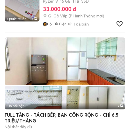
Like
Ryzen 9
16 GB
1 TB
SSD
33.000.000 đ
Q. Gò Vấp
(
P. Hạnh Thông
mới)
1 phút trước
5
1
đã bán
Hội Đồ Điện Tử
Tin nổi bật
7
+
2
FULL TẦNG - TÁCH BẾP, BAN CÔNG RỘNG - CHỈ 6.5
TRIỆU/THÁNG
Nội thất đầy đủ