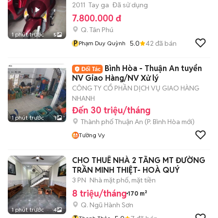
2011
Tay ga
Đã sử dụng
7.800.000 đ
Q. Tân Phú
1 phút trước
5
P
5.0
42
đã bán
Phạm Duy Quỳnh
Bình Hòa - Thuận An tuyển
NV Giao Hàng/NV Xử lý
CÔNG TY CỔ PHẦN DỊCH VỤ GIAO HÀNG
NHANH
Đến 30 triệu/tháng
1 phút trước
1
Thành phố Thuận An
(
P. Bình Hòa
mới)
Tường Vy
CHO THUÊ NHÀ 2 TẦNG MT ĐƯỜNG
TRẦN MINH THIỆT- HOÀ QUÝ
3 PN
Nhà mặt phố, mặt tiền
8 triệu/tháng
170 m²
Q. Ngũ Hành Sơn
1 phút trước
4