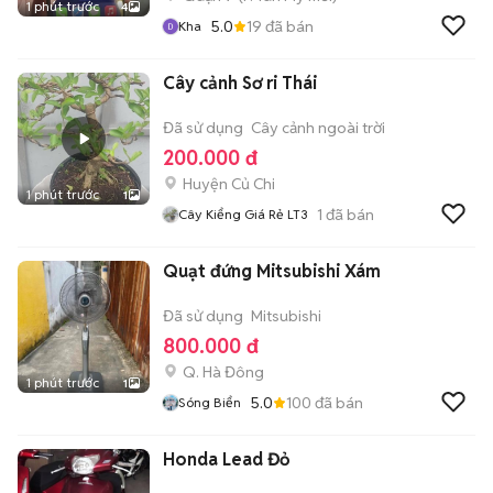
1 phút trước
4
5.0
19
đã bán
Kha
Cây cảnh Sơ ri Thái
Đã sử dụng
Cây cảnh ngoài trời
200.000 đ
Huyện Củ Chi
1 phút trước
1
1
đã bán
Cây Kiểng Giá Rẻ LT3
Quạt đứng Mitsubishi Xám
Đã sử dụng
Mitsubishi
800.000 đ
Q. Hà Đông
1 phút trước
1
5.0
100
đã bán
Sóng Biển
Honda Lead Đỏ