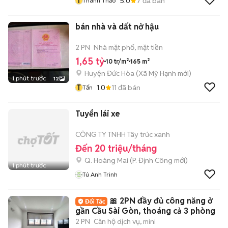
T
5.0
7
đã bán
Thanh Thảo
bán nhà và dất nở hậu
2 PN
Nhà mặt phố, mặt tiền
1,65 tỷ
10 tr/m²
165 m²
Huyện Đức Hòa
(
Xã Mỹ Hạnh
mới)
1 phút trước
12
T
1.0
11
đã bán
Tấn
Tuyển lái xe
CÔNG TY TNHH Tây trúc xanh
Đến 20 triệu/tháng
Q. Hoàng Mai
(
P. Định Công
mới)
1 phút trước
Tú Anh Trinh
🎀 2PN đầy đủ công năng ở
gần Cầu Sài Gòn, thoáng cả 3 phòng
2 PN
Căn hộ dịch vụ, mini