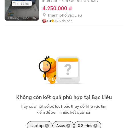
Intel Core i3
4 GB
512 GB
SSD
Tin hết hạn
4.250.000 đ
Thành phố Bạc Liêu
3 tháng trước
3
3.4
398
đã bán
Không còn kết quả phù hợp tại Bạc Liêu
Hãy xóa một số bộ lọc hoặc thay đổi khu vực tìm 
kiếm để xem nhiều kết quả hơn
Laptop
Asus
X Series