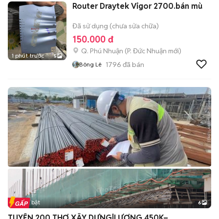
Router Draytek Vigor 2700.bán mù
Đã sử dụng (chưa sửa chữa)
150.000 đ
Q. Phú Nhuận
(
P. Đức Nhuận
mới)
1 phút trước
5
1796
đã bán
Bông Lê
Tin nổi bật
6
+
2
TUYỂN 200 THỢ XÂY DỰNG|LƯƠNG 450K–