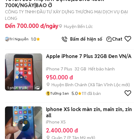
700K/NGÀY|BAO Ở
CÔNG TY TNHH ĐẦU TƯ XÂY DỰNG THƯƠNG MẠI DỊCH VỤ ĐẠI
LONG
Đến 700.000 đ/ngày
Huyện Bến Lức
1.0
Bấm để hiện số
Chat
Trí Nguyễn
Apple iPhone 7 Plus 32GB Đen VN/A
iPhone 7 Plus
32 GB
Hết bảo hành
950.000 đ
Huyện Bình Chánh
(
Xã Tân Vĩnh Lộc
mới)
1 phút trước
3
t
5.0
111
đã bán
Tường San
Iphone XS lock màn zin, main zin, zin
all
iPhone XS
2.400.000 đ
Quận 7
(
P. Tân Mỹ
mới)