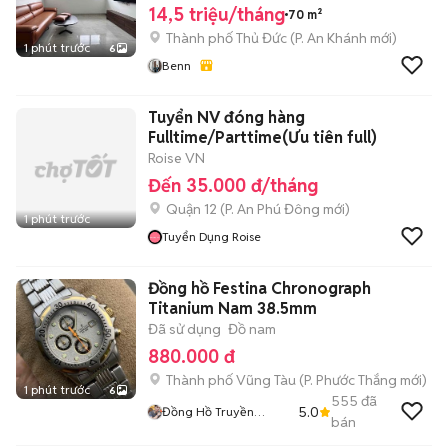
14,5 triệu/tháng
70 m²
Thành phố Thủ Đức
(
P. An Khánh
mới)
1 phút trước
6
Benn
Tuyển NV đóng hàng
Fulltime/Parttime(Ưu tiên full)
Roise VN
Đến 35.000 đ/tháng
Quận 12
(
P. An Phú Đông
mới)
1 phút trước
Tuyển Dụng Roise
Đồng hồ Festina Chronograph
Titanium Nam 38.5mm
Đã sử dụng
Đồ nam
880.000 đ
Thành phố Vũng Tàu
(
P. Phước Thắng
mới)
1 phút trước
6
555
đã
5.0
Đồng Hồ Truyền
bán
Nguyễn