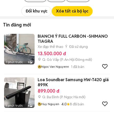
Đổi khu vực
Xóa tất cả bộ lọc
Tin đăng mới
BIANCHI Ý FULL CARBON -SHIMANO
TIAGRA
Xe đạp thể thao
Ý
Đã sử dụng
13.500.000 đ
Q. Gò Vấp
(
P. An Hội Đông
mới)
1 phút trước
5
n
1
đã bán
Ngoc Van Nguyenn
Loa Soundbar Samsung HW-T420 giá
899K
899.000 đ
Q. Ba Đình
(
P. Ngọc Hà
mới)
h
4.0
8
đã bán
Huy Nguyen
1 phút trước
6