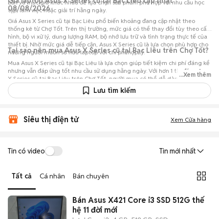
Giá laptop Asus X Series cũ tại Bạc Liêu cập nhật
bản và mức giá khác nhau để lựa chọn sản phẩm phù hợp với nhu cầu học
08/08/2026
tập, làm việc hoặc giải trí hằng ngày.
Giá Asus X Series cũ tại Bạc Liêu phổ biến khoảng đang cập nhật theo
thống kê từ Chợ Tốt. Trên thị trường, mức giá có thể thay đổi tùy theo cấu
hình, bộ vi xử lý, dung lượng RAM, bộ nhớ lưu trữ và tình trạng thực tế của
thiết bị. Nhờ mức giá dễ tiếp cận, Asus X Series cũ là lựa chọn phù hợp cho
Tại sao nên mua Asus X Series cũ tại Bạc Liêu trên Chợ Tốt?
những người muốn sở hữu laptop với chi phí hợp lý.
Mua Asus X Series cũ tại Bạc Liêu là lựa chọn giúp tiết kiệm chi phí đáng kể
nhưng vẫn đáp ứng tốt nhu cầu sử dụng hằng ngày. Với hơn 1 tin đăng Asus
...Xem thêm
X Series cũ tại Bạc Liêu trên Chợ Tốt, người mua có thể dễ dàng tham
khảo nhiều mức giá và tình trạng máy khác nhau để lựa chọn sản phẩm
Lưu tìm kiếm
phù hợp với nhu cầu và ngân sách.
Siêu thị điện tử
Xem Cửa hàng
Tin có video
Tin mới nhất
Tất cả
Cá nhân
Bán chuyên
Bán Asus X421 Core i3 SSD 512G thế
hệ 11 đời mới