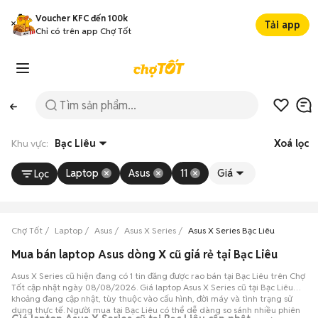
Voucher KFC đến 100k
Tải app
Chỉ có trên app Chợ Tốt
Khu vực:
Bạc Liêu
Xoá lọc
Laptop
Asus
11
Giá
Lọc
Chợ Tốt
Laptop
Asus
Asus X Series
Asus X Series Bạc Liêu
Mua bán laptop Asus dòng X cũ giá rẻ tại Bạc Liêu
Asus X Series cũ hiện đang có 1 tin đăng được rao bán tại Bạc Liêu trên Chợ
Tốt cập nhật ngày 08/08/2026. Giá laptop Asus X Series cũ tại Bạc Liêu
khoảng đang cập nhật, tùy thuộc vào cấu hình, đời máy và tình trạng sử
dụng thực tế. Người mua tại Bạc Liêu có thể dễ dàng so sánh nhiều phiên