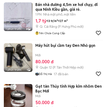
Bán nhà đường 4,5m xe hơi chạy, đi
qua Ninh Kiều gần, giá rẻ.
1 PN
Nhà mặt phố, mặt tiền
1,7 tỷ
13 tr/m²
127 m²
Q. Cái Răng
(
P. Hưng Phú
mới)
1 phút trước
8
T
Tên Chưa Cung Cấp
Máy hút bụi cầm tay Đen Nhỏ gọn
Mới
80.000 đ
Quận 12
(
P. Tân Thới Hiệp
mới)
1 phút trước
1
17
đã bán
Đỗ Thị Hà
Gạt tàn Thủy tinh Hợp kim nhôm Đen
Bạc Mới
Mới
50.000 đ