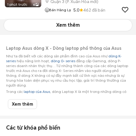
Quận 3
(
P. Xuân Hòa
mới)
1 phút trước
6
5.0
462
đã bán
Bán Hàng Lạ
Xem thêm
Laptop Asus dòng X - Dòng laptop phổ thông của Asus
Như ta đã biết với các dòng sản phẩm đỉnh cao của Asus như
dòng K-
series
hiệu năng linh hoạt,
dòng G- series
đẳng cấp Gaming, dòng P-
series doanh nhân thực thụ… Từ những thành công của các dòng laptop
trước mà Asus cho ra đời dòng X- Series nhắm vào người dùng phổ
thông, ở dòng X không có sự đầy mạnh bất cứ lĩnh vực nào nhưng là sự
trung hòa toàn diện phục vụ nhu cầu học tập, giải trí thông thường của
người dùng.
Trong các
laptop của Asus
, dòng Laptop X là một trong những dòng có
đa dạng về cấu hình để lựa chọn, bạn có thể chọn từ một máy cấu hình
cao có card rời để làm đồ họa hay một máy với giá tiền thấp nhưng cấu
Xem thêm
hình vẫn tốt phục vụ nhu cầu học tập cùng giải trí thông thường. Bất kì ai
khi sử dụng những sản phẩm công nghệ cho riêng mình thì cũng muốn
sản phẩm đó phù hợp với chính mình về phong cách, cá tính, nhu cầu sử
dụng và nhất là hợp túi tiền. Những điều này đều được laptop dòng X của
Asus đáp ứng toàn diện.
Các từ khóa phổ biến