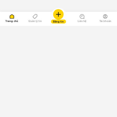
Trang chủ
Quản lý tin
Liên hệ
Tài khoản
Đăng tin
109.000 Bình chọn
Tải ứng dụng Chợ Tốt
Về Chợ Tốt
Quy chế sàn
Chính sách bảo mật
Giải quyết tranh chấp
CÔNG TY TNHH CHỢ TỐT - Người đại diện theo pháp luật:
Nguyễn Trọng Tấn; GPDKKD: 0312120782 do Sở KH & ĐT TP.HCM cấp ngày
11/01/2013;
GPMXH: 185/GP-BTTTT do Bộ Thông tin và Truyền thông
cấp ngày 09/07/2024 - Chịu trách nhiệm