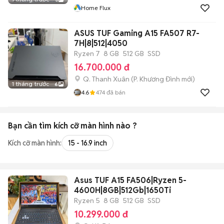
Home Flux
ASUS TUF Gaming A15 FA507 R7-
7H|8|512|4050
Ryzen 7
8 GB
512 GB
SSD
16.700.000 đ
Q. Thanh Xuân
(
P. Khương Đình
mới)
1 tháng trước
6
4.6
474
đã bán
Bạn cần tìm
kích cỡ màn hình
nào ?
Kích cỡ màn hình:
15 - 16.9 inch
Asus TUF A15 FA506|Ryzen 5-
4600H|8GB|512Gb|1650Ti
Ryzen 5
8 GB
512 GB
SSD
10.299.000 đ