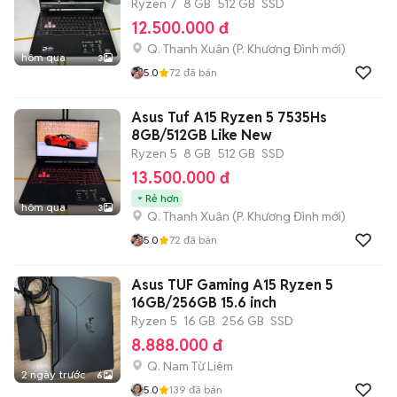
Ryzen 7
8 GB
512 GB
SSD
12.500.000 đ
Q. Thanh Xuân
(
P. Khương Đình
mới)
hôm qua
3
5.0
72
đã bán
Asus Tuf A15 Ryzen 5 7535Hs
8GB/512GB Like New
Ryzen 5
8 GB
512 GB
SSD
13.500.000 đ
Rẻ hơn
hôm qua
3
Q. Thanh Xuân
(
P. Khương Đình
mới)
5.0
72
đã bán
Asus TUF Gaming A15 Ryzen 5
16GB/256GB 15.6 inch
Ryzen 5
16 GB
256 GB
SSD
8.888.000 đ
Q. Nam Từ Liêm
2 ngày trước
6
5.0
139
đã bán