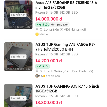
Asus A15 FA506NF R5 7535HS 15.6
inch 16GB/512GB
Ryzen 5
16 GB
512 GB
SSD
Tin hết hạn
14.000.000 đ
Giá tốt
Kèm phụ kiện
2 tháng trước
1
Q. Long Biên
(
P. Việt Hưng
mới)
T
1
đã bán
ASUS TUF Gaming A15 FA506 R7-
7HS|16|512|2050 BHH
Ryzen 7
16 GB
512 GB
SSD
Tin hết hạn
14.200.000 đ
Giá tốt
2 tháng trước
6
Q. Thanh Xuân
(
P. Khương Đình
mới)
4.6
474
đã bán
ASUS TUF GAMING A15 R7 15.6 inch
16GB/512GB
Ryzen 7
16 GB
512 GB
SSD
Tin hết hạn
18.300.000 đ