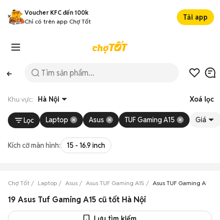
Voucher KFC đến 100k
Tải app
Chỉ có trên app Chợ Tốt
Khu vực:
Hà Nội
Xoá lọc
Laptop
Asus
TUF Gaming A15
Giá
Lọc
Kích cỡ màn hình:
15 - 16.9 inch
Chợ Tốt
Laptop
Asus
Asus TUF Gaming A15
Asus TUF Gaming A15 Hà
19 Asus Tuf Gaming A15 cũ tốt Hà Nội
Lưu tìm kiếm