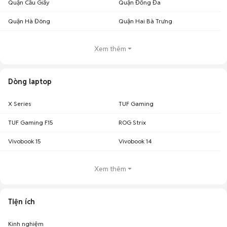
Quận Cầu Giấy
Quận Đống Đa
Quận Hà Đông
Quận Hai Bà Trưng
Xem thêm
Dòng laptop
X Series
TUF Gaming
TUF Gaming F15
ROG Strix
Vivobook 15
Vivobook 14
Xem thêm
Tiện ích
Kinh nghiệm