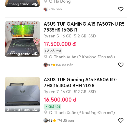
Q. Hà Đông
1 tháng trước
6
5
đã bán
ASUS TUF GAMING A15 FA507NU R5
7535HS 16GB R
Ryzen 5
16 GB
512 GB
SSD
17.500.000 đ
Có đổi trả
2 tháng trước
6
Q. Thanh Xuân
(
P. Khương Đình
mới)
4.7
150
đã bán
ASUS TUF Gaming A15 FA506 R7-
7HS|16|3050 BHH 2028
Ryzen 7
16 GB
512 GB
SSD
16.500.000 đ
Giá tốt
2 tháng trước
6
Q. Thanh Xuân
(
P. Khương Đình
mới)
4.6
474
đã bán