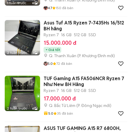
Q. Thanh Xuân
(
P. Khương Đình
mới)
1 tuần trước
6
4.7
150
đã bán
Asus Tuf A15 Ryzen 7-7435Hs 16/512
BH hãng
Ryzen 7
16 GB
512 GB
SSD
15.000.000 đ
Giá tốt
2 tuần trước
3
Q. Thanh Xuân
(
P. Khương Đình
mới)
5.0
72
đã bán
TUF Gaming A15 FA506NCR Ryzen 7
Như New BH Hãng
Ryzen 7
16 GB
512 GB
SSD
17.000.000 đ
Q. Bắc Từ Liêm
(
P. Đông Ngạc
mới)
2 tuần trước
6
5.0
35
đã bán
ASUS TUF GAMING A15 R7 6800H,