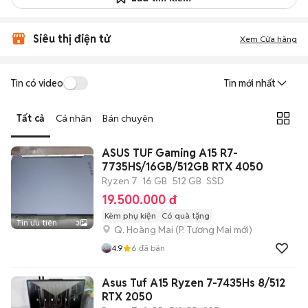
Siêu thị điện tử
Xem Cửa hàng
Tin có video
Tin mới nhất
Tất cả
Cá nhân
Bán chuyên
ASUS TUF Gaming A15 R7-
7735HS/16GB/512GB RTX 4050
Ryzen 7
16 GB
512 GB
SSD
19.500.000 đ
Kèm phụ kiện
Có quà tặng
Tin ưu tiên
3
Q. Hoàng Mai
(
P. Tương Mai
mới)
4.9
6
đã bán
Asus Tuf A15 Ryzen 7-7435Hs 8/512
RTX 2050