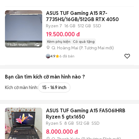
ASUS TUF Gaming A15 R7-
7735HS/16GB/512GB RTX 4050
Ryzen 7
16 GB
512 GB
SSD
19.500.000 đ
Kèm phụ kiện
Có quà tặng
1 tuần trước
3
Q. Hoàng Mai
(
P. Tương Mai
mới)
4.9
6
đã bán
Bạn cần tìm
kích cỡ màn hình
nào ?
Kích cỡ màn hình:
15 - 16.9 inch
ASUS TUF Gaming A15 FA506IHRB
Ryzen 5 gtx1650
Ryzen 5
8 GB
512 GB
SSD
8.000.000 đ