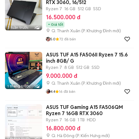
RTX 3060, 16/512
Ryzen 7
16 GB
512 GB
SSD
16.500.000 đ
Giá tốt
3 tuần trước
3
Q. Thanh Xuân
(
P. Khương Đình
mới)
5.0
72
đã bán
ASUS TUF A15 FA506II Ryzen 7 15.6
inch 8GB/ G
Ryzen 7
8 GB
512 GB
SSD
9.000.000 đ
Q. Thanh Xuân
(
P. Khương Đình
mới)
1 tháng trước
3
4.4
16
đã bán
ASUS TUF Gaming A15 FA506QM
Ryzen 7 16GB RTX 3060
Ryzen 7
16 GB
1 TB
HDD
16.800.000 đ
Q. Hà Đông
(
P. Kiến Hưng
mới)
1 tháng trước
3