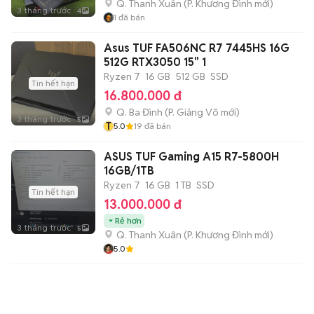
Q. Thanh Xuân
(
P. Khương Đình
mới)
3 tháng trước
4
1
đã bán
Asus TUF FA506NC R7 7445HS 16G
512G RTX3050 15" 1
Ryzen 7
16 GB
512 GB
SSD
Tin hết hạn
16.800.000 đ
Q. Ba Đình
(
P. Giảng Võ
mới)
3 tháng trước
5
T
5.0
19
đã bán
ASUS TUF Gaming A15 R7-5800H
16GB/1TB
Ryzen 7
16 GB
1 TB
SSD
Tin hết hạn
13.000.000 đ
Rẻ hơn
3 tháng trước
5
Q. Thanh Xuân
(
P. Khương Đình
mới)
5.0