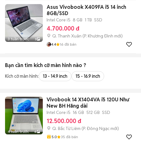
Asus Vivobook X409FA i5 14 inch
8GB/SSD
Intel Core i5
8 GB
1 TB
SSD
4.700.000 đ
Q. Thanh Xuân
(
P. Khương Đình
mới)
3 tuần trước
3
4.4
16
đã bán
Bạn cần tìm
kích cỡ màn hình
nào ?
Kích cỡ màn hình:
13 - 14.9 inch
15 - 16.9 inch
Vivobook 14 X1404VA i5 120U Như
New BH Hãng dài
Intel Core i5
16 GB
512 GB
SSD
12.500.000 đ
Q. Bắc Từ Liêm
(
P. Đông Ngạc
mới)
4 tuần trước
6
5.0
35
đã bán