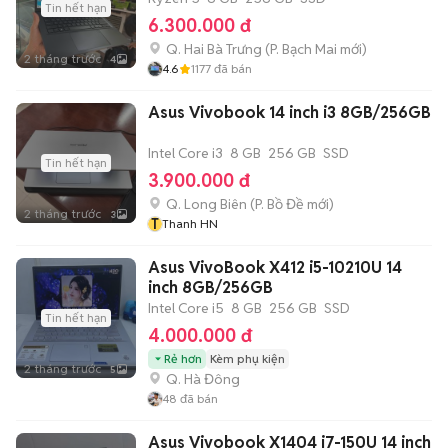
Tin hết hạn
6.300.000 đ
Q. Hai Bà Trưng
(
P. Bạch Mai
mới)
2 tháng trước
4
4.6
1177
đã bán
Asus Vivobook 14 inch i3 8GB/256GB
Intel Core i3
8 GB
256 GB
SSD
Tin hết hạn
3.900.000 đ
Q. Long Biên
(
P. Bồ Đề
mới)
2 tháng trước
3
T
Thanh HN
Asus VivoBook X412 i5-10210U 14
inch 8GB/256GB
Intel Core i5
8 GB
256 GB
SSD
Tin hết hạn
4.000.000 đ
Rẻ hơn
Kèm phụ kiện
2 tháng trước
5
Q. Hà Đông
48
đã bán
Asus Vivobook X1404 i7-150U 14 inch