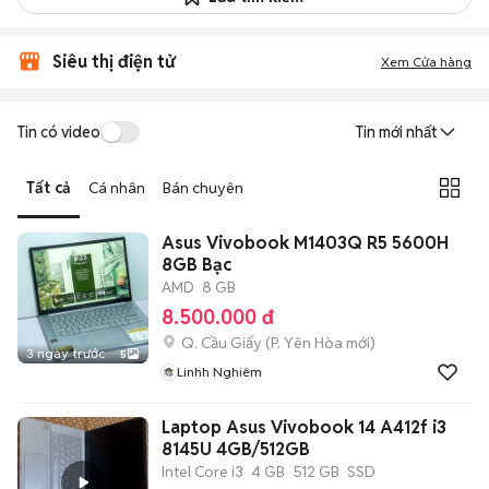
Siêu thị điện tử
Xem Cửa hàng
Tin có video
Tin mới nhất
Tất cả
Cá nhân
Bán chuyên
Asus Vivobook M1403Q R5 5600H
8GB Bạc
AMD
8 GB
8.500.000 đ
Q. Cầu Giấy
(
P. Yên Hòa
mới)
3 ngày trước
5
Linhh Nghiêm
Laptop Asus Vivobook 14 A412f i3
8145U 4GB/512GB
Intel Core i3
4 GB
512 GB
SSD