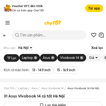
Voucher KFC đến 100k
Tải app
Chỉ có trên app Chợ Tốt
Khu vực:
Hà Nội
Xoá lọc
Laptop
Asus
Vivobook 14
Giá
B
Lọc
Kích cỡ màn hình:
13 - 14.9 inch
15 - 16.9 inch
Chợ Tốt
Laptop
Asus
Asus Vivobook 14
Asus Vivobook 14 Hà Nội
31 Asus Vivobook 14 cũ tốt Hà Nội
Lưu tìm kiếm