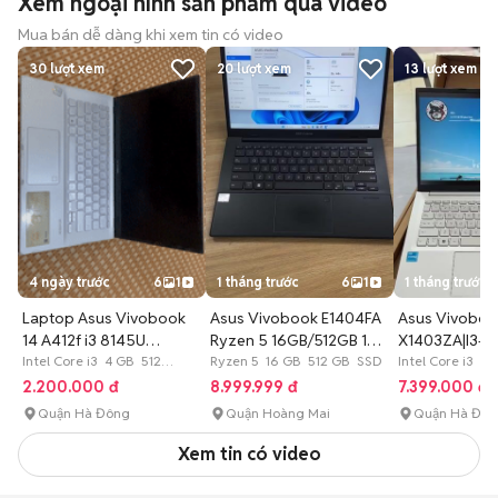
Xem ngoại hình sản phẩm qua video
Mua bán dễ dàng khi xem tin có video
30
lượt xem
20
lượt xem
13
lượt xem
4 ngày trước
6
1
1 tháng trước
6
1
1 tháng trước
Laptop Asus Vivobook
Asus Vivobook E1404FA
Asus Vivoboo
14 A412f i3 8145U
Ryzen 5 16GB/512GB 14
X1403ZA|I3-
4GB/512GB
Intel Core i3 4 GB 512
inch
Ryzen 5 16 GB 512 GB SSD
1220P|R8|512
Intel Core i3 8
GB SSD
GB SSD
2.200.000 đ
8.999.999 đ
7.399.000 đ
Quận Hà Đông
Quận Hoàng Mai
Quận Hà Đô
Xem tin có video