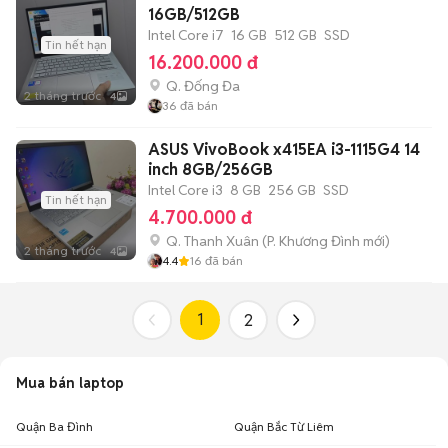
16GB/512GB
Intel Core i7
16 GB
512 GB
SSD
Tin hết hạn
16.200.000 đ
Q. Đống Đa
2 tháng trước
4
36
đã bán
ASUS VivoBook x415EA i3-1115G4 14
inch 8GB/256GB
Intel Core i3
8 GB
256 GB
SSD
Tin hết hạn
4.700.000 đ
Q. Thanh Xuân
(
P. Khương Đình
mới)
2 tháng trước
4
4.4
16
đã bán
1
2
Mua bán laptop
Quận Ba Đình
Quận Bắc Từ Liêm