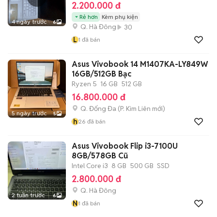
2.200.000 đ
Rẻ hơn
Kèm phụ kiện
4 ngày trước
6
Q. Hà Đông
30
L
1
đã bán
Asus Vivobook 14 M1407KA-LY849W
16GB/512GB Bạc
Ryzen 5
16 GB
512 GB
16.800.000 đ
Q. Đống Đa
(
P. Kim Liên
mới)
5 ngày trước
5
h
26
đã bán
Asus Vivobook Flip i3-7100U
8GB/578GB Cũ
Intel Core i3
8 GB
500 GB
SSD
2.800.000 đ
Q. Hà Đông
2 tuần trước
6
N
1
đã bán