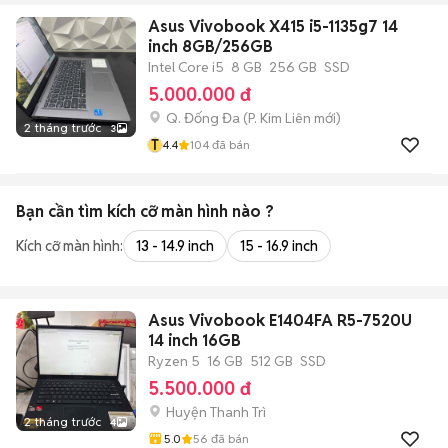
Asus Vivobook X415 i5-1135g7 14
inch 8GB/256GB
Intel Core i5
8 GB
256 GB
SSD
5.000.000 đ
Q. Đống Đa
(
P. Kim Liên
mới)
2 tháng trước
3
T
4.4
104
đã bán
Bạn cần tìm
kích cỡ màn hình
nào ?
Kích cỡ màn hình:
13 - 14.9 inch
15 - 16.9 inch
Asus Vivobook E1404FA R5-7520U
14 inch 16GB
Ryzen 5
16 GB
512 GB
SSD
5.500.000 đ
Huyện Thanh Trì
2 tháng trước
4
5.0
56
đã bán