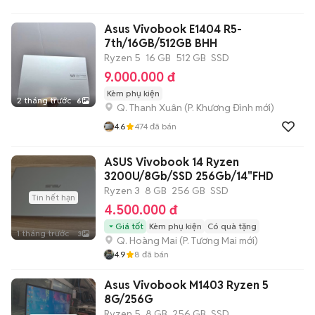
Asus Vivobook E1404 R5-
7th/16GB/512GB BHH
Ryzen 5
16 GB
512 GB
SSD
9.000.000 đ
Kèm phụ kiện
2 tháng trước
6
Q. Thanh Xuân
(
P. Khương Đình
mới)
4.6
474
đã bán
ASUS Vivobook 14 Ryzen
3200U/8Gb/SSD 256Gb/14"FHD
Ryzen 3
8 GB
256 GB
SSD
Tin hết hạn
4.500.000 đ
Giá tốt
Kèm phụ kiện
Có quà tặng
1 tháng trước
3
Q. Hoàng Mai
(
P. Tương Mai
mới)
4.9
8
đã bán
Asus Vivobook M1403 Ryzen 5
8G/256G
Ryzen 5
8 GB
256 GB
SSD