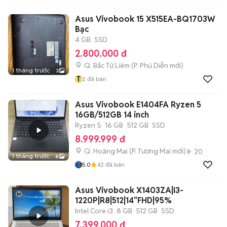
Asus Vivobook 15 X515EA-BQ1703W
Bạc
4 GB
SSD
2.800.000 đ
Q. Bắc Từ Liêm
(
P. Phú Diễn
mới)
1 tháng trước
3
T
2
đã bán
Asus Vivobook E1404FA Ryzen 5
16GB/512GB 14 inch
Ryzen 5
16 GB
512 GB
SSD
8.999.999 đ
Q. Hoàng Mai
(
P. Tương Mai
mới)
20
1 tháng trước
6
5.0
42
đã bán
Asus Vivobook X1403ZA|I3-
1220P|R8|512|14"FHD|95%
Intel Core i3
8 GB
512 GB
SSD
7.399.000 đ