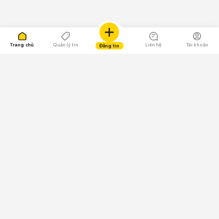
Trang chủ
Quản lý tin
Liên hệ
Tài khoản
Đăng tin
109.000 Bình chọn
Tải ứng dụng Chợ Tốt
Về Chợ Tốt
Quy chế sàn
Chính sách bảo mật
Giải quyết tranh chấp
CÔNG TY TNHH CHỢ TỐT - Người đại diện theo pháp luật:
Nguyễn Trọng Tấn; GPDKKD: 0312120782 do Sở KH & ĐT TP.HCM cấp ngày
11/01/2013;
GPMXH: 185/GP-BTTTT do Bộ Thông tin và Truyền thông