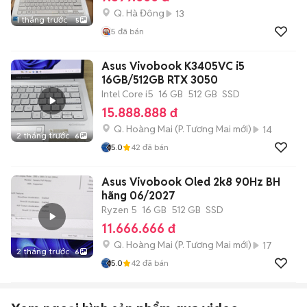
Q. Hà Đông
13
1 tháng trước
5
5
đã bán
Asus Vivobook K3405VC i5
16GB/512GB RTX 3050
Intel Core i5
16 GB
512 GB
SSD
15.888.888 đ
Q. Hoàng Mai
(
P. Tương Mai
mới)
14
2 tháng trước
6
5.0
42
đã bán
Asus Vivobook Oled 2k8 90Hz BH
hãng 06/2027
Ryzen 5
16 GB
512 GB
SSD
11.666.666 đ
Q. Hoàng Mai
(
P. Tương Mai
mới)
17
2 tháng trước
6
5.0
42
đã bán