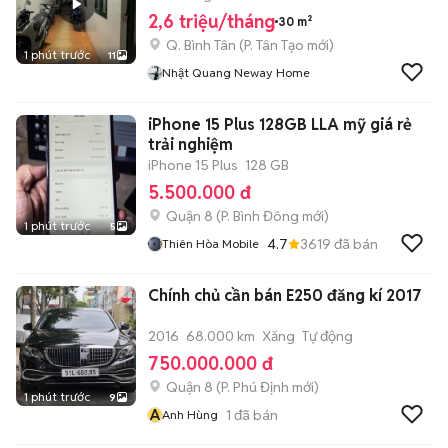
2,6 triệu/tháng
30 m²
Q. Bình Tân
(
P. Tân Tạo
mới)
1 phút trước
11
Nhật Quang Neway Home
iPhone 15 Plus 128GB LLA mỹ giá rẻ
trải nghiệm
iPhone 15 Plus
128 GB
5.500.000 đ
Quận 8
(
P. Bình Đông
mới)
1 phút trước
5
4.7
3619
đã bán
Thiên Hòa Mobile
Chính chủ cần bán E250 đăng kí 2017
2016
68.000 km
Xăng
Tự động
750.000.000 đ
Quận 8
(
P. Phú Định
mới)
1 phút trước
9
A
1
đã bán
Anh Hùng