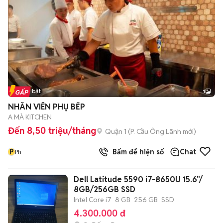
Tin nổi bật
1
NHÂN VIÊN PHỤ BẾP
A MÀ KITCHEN
Đến 8,50 triệu/tháng
Quận 1
(
P. Cầu Ông Lãnh
mới)
P
Bấm để hiện số
Chat
Ph
Dell Latitude 5590 i7-8650U 15.6"/
8GB/256GB SSD
Intel Core i7
8 GB
256 GB
SSD
4.300.000 đ