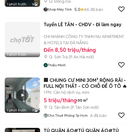
Q. Đống Đa
1 phút trước
5
5.0
66
đã bán
Shop Máy Tính
Tuyển LỄ TÂN - CHDV - Đi làm ngay
CHI NHÁNH CÔNG TY TNHH NU APARTMENT
& HOTELS TẠI ĐÀ NẴNG
Đến 8,50 triệu/tháng
1 phút trước
Q. Sơn Trà
(
P. An Hải
mới)
Thiệu Minh
🏢 CHUNG CƯ MINI 30M² RỘNG RÃI -
FULL NỘI THẤT - CÓ CHỖ ĐỂ Ô TÔ 🔥
1 PN
Căn hộ dịch vụ, mini
5 triệu/tháng
30 m²
Q. Tân Bình
(
P. Tân Sơn
mới)
1 phút trước
7
6
đã bán
Cho Thuê Phòng Tp Hcm
TỦ QUẦN ÁO#TỦ QUẦN ÁO#TỦ