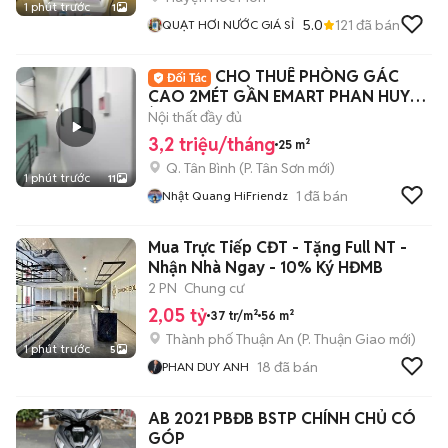
1 phút trước
1
5.0
121
đã bán
QUẠT HƠI NƯỚC GIÁ SỈ
CHO THUÊ PHÒNG GÁC
CAO 2MÉT GẦN EMART PHAN HUY
ÍCH, CVPM QUANG TRUNG
Nội thất đầy đủ
3,2 triệu/tháng
25 m²
Q. Tân Bình
(
P. Tân Sơn
mới)
1 phút trước
11
1
đã bán
Nhật Quang HiFriendz
Mua Trực Tiếp CĐT - Tặng Full NT -
Nhận Nhà Ngay - 10% Ký HĐMB
2 PN
Chung cư
2,05 tỷ
37 tr/m²
56 m²
Thành phố Thuận An
(
P. Thuận Giao
mới)
1 phút trước
5
18
đã bán
PHAN DUY ANH
AB 2021 PBĐB BSTP CHÍNH CHỦ CÓ
GÓP