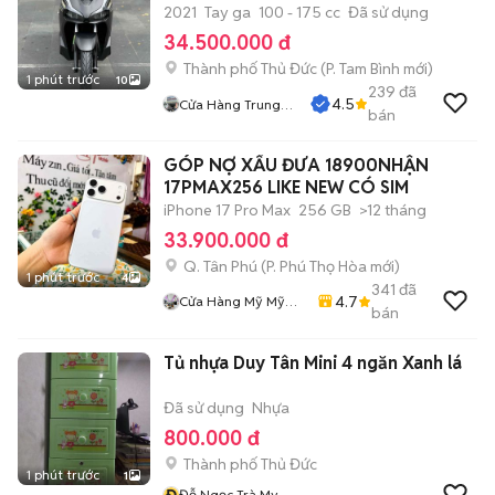
2021
Tay ga
100 - 175 cc
Đã sử dụng
34.500.000 đ
Thành phố Thủ Đức
(
P. Tam Bình
mới)
1 phút trước
10
239
đã
4.5
Cửa Hàng Trung
bán
Hiếu
GÓP NỢ XẤU ĐƯA 18900NHẬN
17PMAX256 LIKE NEW CÓ SIM
iPhone 17 Pro Max
256 GB
>12 tháng
33.900.000 đ
Q. Tân Phú
(
P. Phú Thọ Hòa
mới)
1 phút trước
4
341
đã
4.7
Cửa Hàng Mỹ Mỹ
bán
Store
Tủ nhựa Duy Tân Mini 4 ngăn Xanh lá
Đã sử dụng
Nhựa
800.000 đ
Thành phố Thủ Đức
1 phút trước
1
Đ
Đỗ Ngọc Trà My