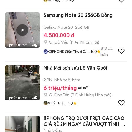
Samsung Note 20 256GB Đồng
Galaxy Note 20
256 GB
4.500.000 đ
Q. Gò Vấp
(
P. An Nhơn
mới)
1 phút trước
6
813
đã
5.0
KGPHONE Điện Thoại Di
bán
Động Giá Tốt
Nhà Mới sơn sửa Lê Văn Quới
2 PN
Nhà ngõ, hẻm
6 triệu/tháng
40 m²
Q. Bình Tân
(
P. Bình Hưng Hòa
mới)
1 phút trước
6
1.0
Quốc Triệu
‼️PHÒNG TRỌ DƯỚI TRỆT GÁC CAO
GIÁ RẺ 2M NGAY CẦU VƯỢT TỈNH LỘ
10
Nhà trống