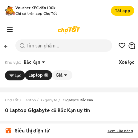
Voucher KFC đến 100k
Tải app
Chỉ có trên app Chợ Tốt
Khu vực:
Bắc Kạn
Xoá lọc
Laptop
Giá
Lọc
Chợ Tốt
Laptop
Gigabyte
Gigabyte Bắc Kạn
0 Laptop Gigabyte cũ Bắc Kạn uy tín
Siêu thị điện tử
Xem Cửa hàng