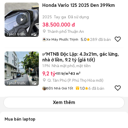
Honda Vario 125 2025 Đen 399km
2025
Tay ga
Đã sử dụng
38.500.000 đ
Thành phố Thuận An
1 phút trước
8
5.0
289
đã bán
Xe Máy Phước Thịnh
✅MTNB Độc Lập: 4.3x21m, gác lửng,
nhà ở liền, 9.2 tỷ (giá tốt)
1 PN
Nhà mặt phố, mặt tiền
9,2 tỷ
111 tr/m²
83 m²
Q. Tân Phú
(
P. Phú Thọ Hòa
mới)
1 phút trước
3
1.0
6
đã bán
BĐS Nhà Giá Tốt
Xem thêm
Mua bán laptop