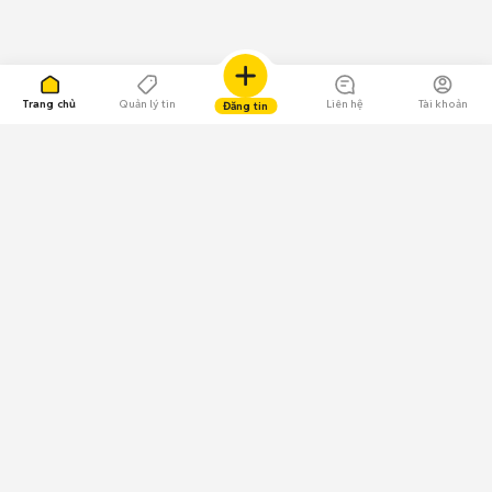
Trang chủ
Quản lý tin
Liên hệ
Tài khoản
Đăng tin
109.000 Bình chọn
Tải ứng dụng Chợ Tốt
Về Chợ Tốt
Quy chế sàn
Chính sách bảo mật
Giải quyết tranh chấp
CÔNG TY TNHH CHỢ TỐT - Người đại diện theo pháp luật:
Nguyễn Trọng Tấn; GPDKKD: 0312120782 do Sở KH & ĐT TP.HCM cấp ngày
11/01/2013;
GPMXH: 185/GP-BTTTT do Bộ Thông tin và Truyền thông
cấp ngày 09/07/2024 - Chịu trách nhiệm
nội dung: Trần Hoàng Ly.
Chính sách sử dụng