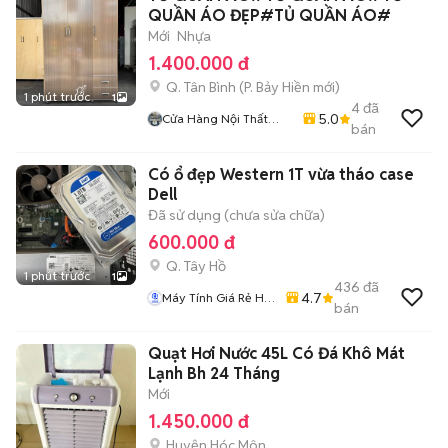
QUẦN ÁO ĐẸP#TỦ QUẦN ÁO#
Mới
Nhựa
1.400.000 đ
Q. Tân Bình
(
P. Bảy Hiền
mới)
1 phút trước
1
4
đã
5.0
Cửa Hàng Nội Thất
bán
Lâm Gia
Có ổ đẹp Western 1T vừa tháo case
Dell
Đã sử dụng (chưa sửa chữa)
600.000 đ
Q. Tây Hồ
1 phút trước
1
436
đã
4.7
Máy Tính Giá Rẻ Hà
bán
Nôi
Quạt Hơi Nước 45L Có Đá Khô Mát
Lạnh Bh 24 Tháng
Mới
1.450.000 đ
Huyện Hóc Môn