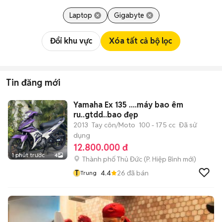
Laptop
Gigabyte
Đổi khu vực
Xóa tất cả bộ lọc
Tin đăng mới
Yamaha Ex 135 ....máy bao êm
ru..gtdd..bao đẹp
2013
Tay côn/Moto
100 - 175 cc
Đã sử
dụng
12.800.000 đ
1 phút trước
4
Thành phố Thủ Đức
(
P. Hiệp Bình
mới)
T
4.4
26
đã bán
Trung