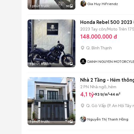
Gia Huy HiFriendz
1 phút trước
10
Honda Rebel 500 2023
2023
Tay côn/Moto
Trên 175
148.000.000 đ
Q. Bình Thạnh
DANH NGUYEN MOTORCYL
1 phút trước
13
Nhà 2 Tầng - Hẻm thôn
2 PN
Nhà ngõ, hẻm
4,1 tỷ
93 tr/m²
44 m²
Q. Gò Vấp
(
P. An Hội Tây
m
Nguyễn Thị Thanh Hồng
1 phút trước
3