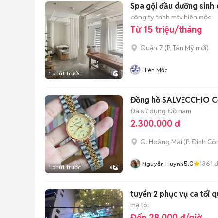
Spa gội đầu dưỡng sinh 
công ty tnhh mtv hiên mộc
Từ 15 triệu/tháng
Quận 7
(
P. Tân Mỹ
mới)
Hiên Mộc
1 phút trước
1
Đồng hồ SALVECCHIO C
Đã sử dụng
Đồ nam
2.300.000 đ
Q. Hoàng Mai
(
P. Định Cô
5.0
1361
đ
Nguyễn Huynh
1 phút trước
6
tuyển 2 phục vụ ca tối q
mạ tôi
Đến 28.000 đ/giờ