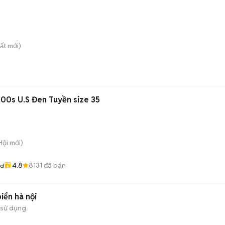
ất
mới)
n00s U.S Đen Tuyền size 35
Hội
mới)
4.8
8131
đã bán
od
iển hà nội
 sử dụng