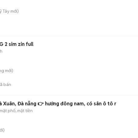
ỹ Tây
mới)
n
2 sim zin full
nh
ng
mới)
ã bán
Nhà 3 tầng Đảo Vip, Hoà Xuân, Đà nẵng 👉 hướng đông nam, có sân ô tô r
mặt phố, mặt tiền
i)