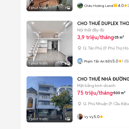
4.0
Châu Hoàng Land
1 phút trước
7
CHO THUÊ DUPLEX THO
Nội thất đầy đủ
3,9 triệu/tháng
25 m²
Q. Tân Phú
(
P. Phú Thọ Hò
5.0
1
đã
Phạm Tấn An BĐS
1 phút trước
6
CHO THUÊ NHÀ ĐƯỜNG 
Mặt bằng kinh doanh
75 triệu/tháng
500 m²
Q. Phú Nhuận
(
P. Cầu Kiệu
5.0
Vy Vy
1 phút trước
5