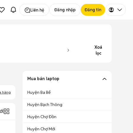
Đăng nhập
Đăng tin
Liên hệ
Xoá
lọc
Mua bán laptop
Huyện Ba Bể
a hàng
Huyện Bạch Thông
ới
Huyện Chợ Đồn
Huyện Chợ Mới