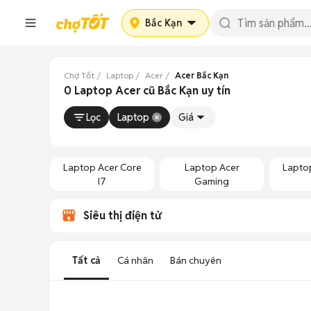
Bắc Kạn
Chợ Tốt
Laptop
Acer
Acer Bắc Kạn
0 Laptop Acer cũ Bắc Kạn uy tín
Lọc
Laptop
Giá
Laptop Acer Core
Laptop Acer
Lapto
I7
Gaming
Siêu thị điện tử
Tất cả
Cá nhân
Bán chuyên