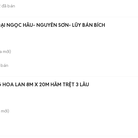
2
đã bán
ẠI NGỌC HẦU- NGUYỄN SƠN- LŨY BÁN BÍCH
a
mới)
 bán
HOA LAN 8M X 20M HẦM TRỆT 3 LẦU
mới)