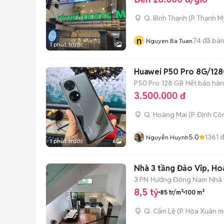
Q. Bình Thạnh
(
P. Thạnh M
n
74
đã bá
Nguyen Ba Tuan
1 phút trước
1
Huawei P50 Pro 8G/128G 
P50 Pro
128 GB
Hết bảo hà
3.500.000 đ
Q. Hoàng Mai
(
P. Định Cô
5.0
1361
đ
Nguyễn Huynh
1 phút trước
6
3 PN
Hướng Đông Nam
Nhà 
8,5 tỷ
85 tr/m²
100 m²
Q. Cẩm Lệ
(
P. Hòa Xuân
mớ