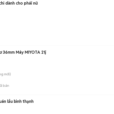
chỉ dành cho phái nữ
ơ 36mm Máy MIYOTA 21j
ng
mới)
ã bán
uán lẩu bình thạnh