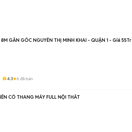
 8M GẦN GÓC NGUYỄN THỊ MINH KHAI - QUẬN 1 - Giá 55Tr
4.3
6
đã bán
VIÊN CÓ THANG MÁY FULL NỘI THÂT