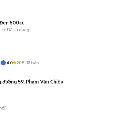
 Đen 500cc
 cc
Đã sử dụng
4.0
208
đã bán
E
g đường 59, Phạm Văn Chiêu
ới)