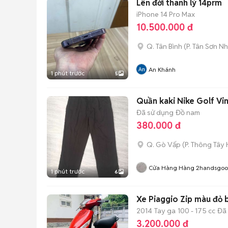
Lên đời thanh lý 14prm
iPhone 14 Pro Max
10.500.000 đ
Q. Tân Bình
(
P. Tân Sơn Nh
An Khánh
1 phút trước
5
Quần kaki Nike Golf Vi
Đã sử dụng
Đồ nam
380.000 đ
Q. Gò Vấp
(
P. Thông Tây 
Cửa Hàng Hàng 2handsgo
1 phút trước
6
Xe Piaggio Zip màu đỏ b
2014
Tay ga
100 - 175 cc
Đã
3.200.000 đ