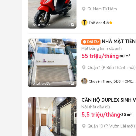
Q. Nam Từ Liêm
T
4.8
Thế Anh
1 phút trước
5
NHÀ MẶT TIỀN
Mặt bằng kinh doanh
55 triệu/tháng
80 m²
Quận 1
(
P. Bến Thành
mới)
Chuyên Trang BĐS HOME
1 phút trước
4
CITY
CĂN HỘ DUPLEX SINH 
Nội thất đầy đủ
5,5 triệu/tháng
30 m²
Quận 10
(
P. Vườn Lài
mới)